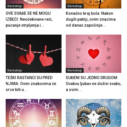
Horoskop
Horoskop
OVE SVAĐE SE NE MOGU
Konačno kraj bola: Nakon
IZBEĆI: Neočekivane reči,
dugih patnji, ovim znacima
pucanje strpljenja i...
od danas započinje...
Horoskop
Horoskop
TEŠKI RASTANCI SU PRED
SUĐENI SU JEDNO DRUGOM:
NJIMA: Ovim znakovima će
Ovakvu ljubav ne doživi svako,
srce biti u...
a ovim...