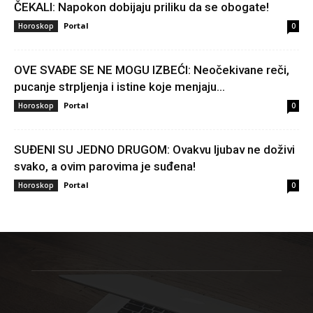
ČEKALI: Napokon dobijaju priliku da se obogate!
Portal
Horoskop
0
OVE SVAĐE SE NE MOGU IZBEĆI: Neočekivane reči,
pucanje strpljenja i istine koje menjaju...
Portal
Horoskop
0
SUĐENI SU JEDNO DRUGOM: Ovakvu ljubav ne doživi
svako, a ovim parovima je suđena!
Portal
Horoskop
0