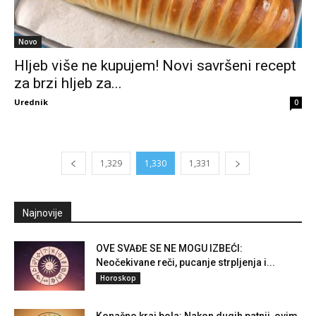
Novo
Hljeb više ne kupujem! Novi savršeni recept
za brzi hljeb za...
Urednik
0
1,329
1,330
1,331
Najnovije
OVE SVAĐE SE NE MOGU IZBEĆI:
Neočekivane reči, pucanje strpljenja i...
Horoskop
Konačno kraj bola: Nakon dugih patnji, ovim