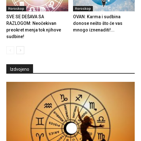
Horoskop
Horoskop
SVE SE DEŠAVA SA
OVAN: Karma i sudbina
RAZLOGOM: Neočekivan
donose nešto što će vas
preokret menja tok njihove
mnogo iznenaditi!...
sudbine!
Izdvojeno