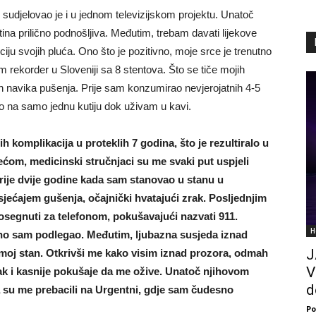
, sudjelovao je i u jednom televizijskom projektu. Unatoč
ina prilično podnošljiva. Međutim, trebam davati lijekove
iju svojih pluća. Ono što je pozitivno, moje srce je trenutno
m rekorder u Sloveniji sa 8 stentova. Što se tiče mojih
ih navika pušenja. Prije sam konzumirao nevjerojatnih 4-5
io na samo jednu kutiju dok uživam u kavi.
ih komplikacija u proteklih 7 godina, što je rezultiralo u
rećom, medicinski stručnjaci su me svaki put uspjeli
prije dvije godine kada sam stanovao u stanu u
jećajem gušenja, očajnički hvatajući zrak. Posljednjim
osegnuti za telefonom, pokušavajući nazvati 911.
H
ično sam podlegao. Međutim, ljubazna susjeda iznad
J
 moj stan. Otkrivši me kako visim iznad prozora, odmah
V
zak i kasnije pokušaje da me ožive. Unatoč njihovom
d
a su me prebacili na Urgentni, gdje sam čudesno
Po