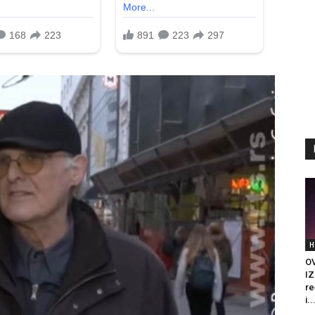
H
O
IZ
re
i..