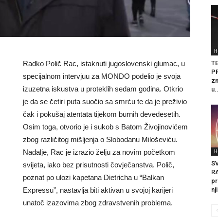
H
Radko Polič Rac, istaknuti jugoslovenski glumac, u
T
PR
specijalnom intervjuu za MONDO podelio je svoja
zn
izuzetna iskustva u proteklih sedam godina. Otkrio
u.
je da se četiri puta suočio sa smrću te da je preživio
čak i pokušaj atentata tijekom burnih devedesetih.
Osim toga, otvorio je i sukob s Batom Živojinovićem
zbog različitog mišljenja o Slobodanu Miloševiću.
H
Nadalje, Rac je izrazio želju za novim početkom
S
svijeta, iako bez prisutnosti čovječanstva. Polič,
R
poznat po ulozi kapetana Dietricha u “Balkan
pr
nj
Expressu”, nastavlja biti aktivan u svojoj karijeri
unatoč izazovima zbog zdravstvenih problema.