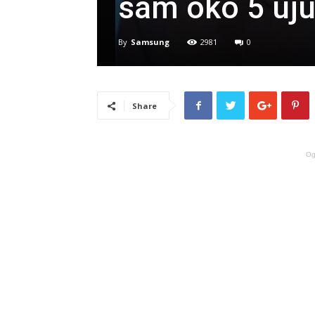
sam oko 5 uju
By
Samsung
2981
0
Share
Og