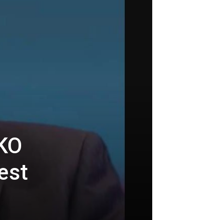
KO
est