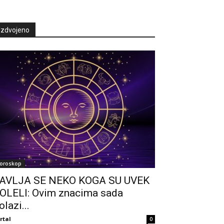
Izdvojeno
oroskop
AVLJA SE NEKO KOGA SU UVEK
OLELI: Ovim znacima sada
olazi...
rtal
0