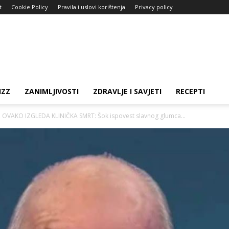
t
Cookie Policy
Pravila i uslovi korištenja
Privacy policy
IZZ
ZANIMLJIVOSTI
ZDRAVLJE I SAVJETI
RECEPTI
OVAKO IZGLEDA KLINIČKA SMRT: Šok ispovest slavnog glumca...