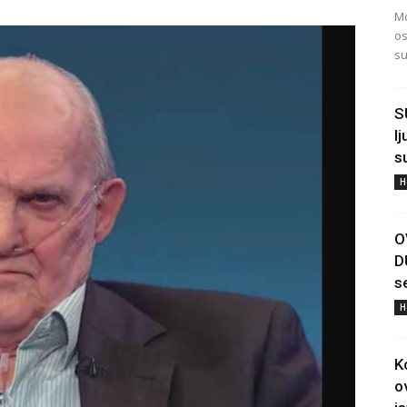
Mo
os
su
S
l
s
H
O
D
s
H
K
o