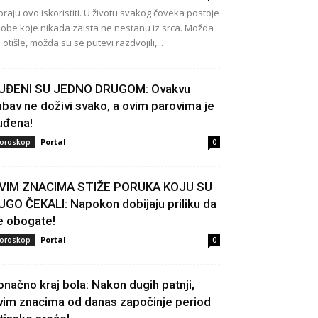
raju ovo iskoristiti. U životu svakog čoveka postoje
obe koje nikada zaista ne nestanu iz srca. Možda
 otišle, možda su se putevi razdvojili,...
UĐENI SU JEDNO DRUGOM: Ovakvu
jubav ne doživi svako, a ovim parovima je
uđena!
Portal
oroskop
0
VIM ZNACIMA STIŽE PORUKA KOJU SU
UGO ČEKALI: Napokon dobijaju priliku da
e obogate!
Portal
oroskop
0
onačno kraj bola: Nakon dugih patnji,
vim znacima od danas započinje period