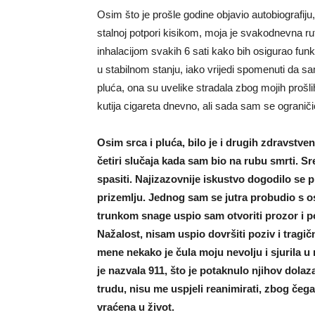
Osim što je prošle godine objavio autobiografiju
stalnoj potpori kisikom, moja je svakodnevna rut
inhalacijom svakih 6 sati kako bih osigurao funkc
u stabilnom stanju, iako vrijedi spomenuti da sa
pluća, ona su uvelike stradala zbog mojih prošl
kutija cigareta dnevno, ali sada sam se ogranič
Osim srca i pluća, bilo je i drugih zdravstven
četiri slučaja kada sam bio na rubu smrti. S
spasiti. Najizazovnije iskustvo dogodilo se 
prizemlju. Jednog sam se jutra probudio s os
trunkom snage uspio sam otvoriti prozor i p
Nažalost, nisam uspio dovršiti poziv i trag
mene nekako je čula moju nevolju i sjurila u
je nazvala 911, što je potaknulo njihov dola
trudu, nisu me uspjeli reanimirati, zbog čeg
vraćena u život.