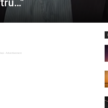
tru…”
lasi - Advertisement