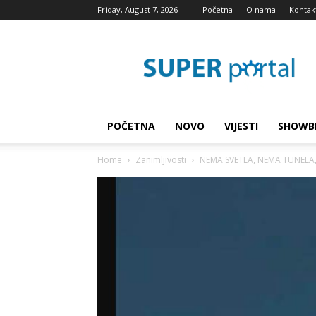
Friday, August 7, 2026
Početna
O nama
Kontak
Super
blog
POČETNA
NOVO
VIJESTI
SHOWB
Home
Zanimljivosti
NEMA SVETLA, NEMA TUNELA, 