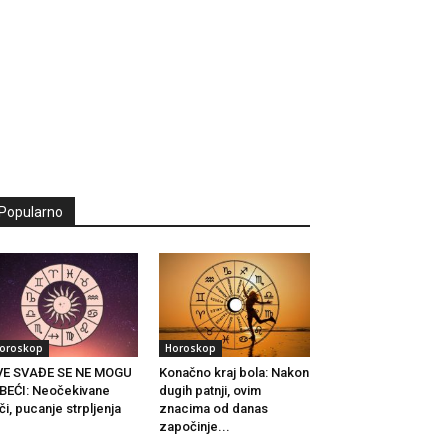
Popularno
oroskop
Horoskop
VE SVAĐE SE NE MOGU
Konačno kraj bola: Nakon
BEĆI: Neočekivane
dugih patnji, ovim
či, pucanje strpljenja
znacima od danas
.
započinje...