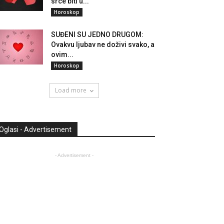
srce biti u...
Horoskop
SUĐENI SU JEDNO DRUGOM:
Ovakvu ljubav ne doživi svako, a
ovim...
Horoskop
Load more
Oglasi - Advertisement
- Advertisement -