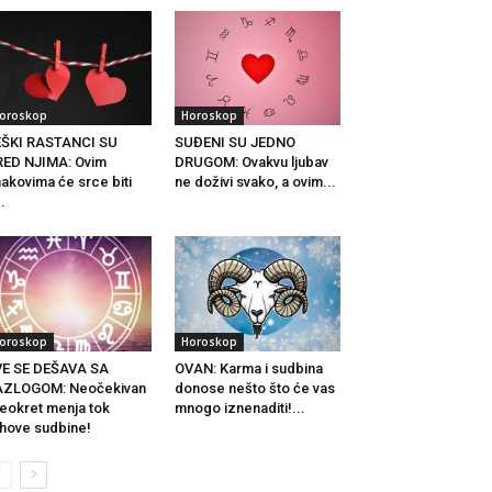
oroskop
Horoskop
EŠKI RASTANCI SU
SUĐENI SU JEDNO
ED NJIMA: Ovim
DRUGOM: Ovakvu ljubav
akovima će srce biti
ne doživi svako, a ovim...
..
oroskop
Horoskop
VE SE DEŠAVA SA
OVAN: Karma i sudbina
AZLOGOM: Neočekivan
donose nešto što će vas
eokret menja tok
mnogo iznenaditi!...
ihove sudbine!