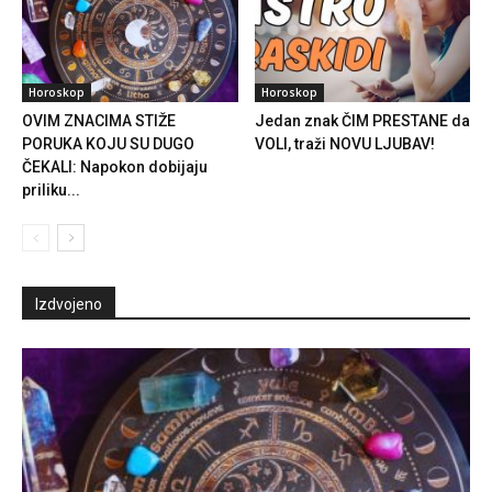
Horoskop
Horoskop
OVIM ZNACIMA STIŽE
Jedan znak ČIM PRESTANE da
PORUKA KOJU SU DUGO
VOLI, traži NOVU LJUBAV!
ČEKALI: Napokon dobijaju
priliku...
Izdvojeno