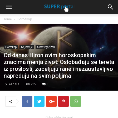
Home
Horoskop
Horoskop
Najnovije
Uncategorized
Od danas Hiron ovim horoskopskim
znacima menja život: Oslobađaju se tereta
iz prošlosti, zaceljuju rane i nezaustavljivo
napreduju na svim poljima
By
Sanela
235
0
Oglasi - Advertisement