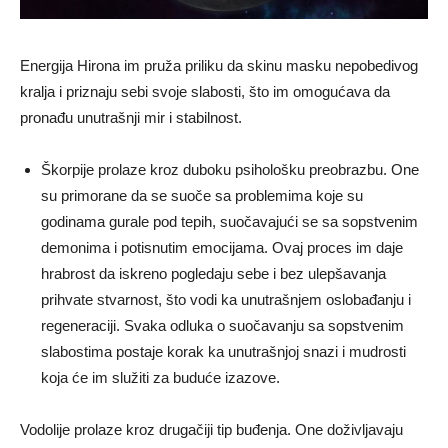
Energija Hirona im pruža priliku da skinu masku nepobedivog
kralja i priznaju sebi svoje slabosti, što im omogućava da
pronađu unutrašnji mir i stabilnost.
Škorpije prolaze kroz duboku psihološku preobrazbu. One
su primorane da se suoče sa problemima koje su
godinama gurale pod tepih, suočavajući se sa sopstvenim
demonima i potisnutim emocijama. Ovaj proces im daje
hrabrost da iskreno pogledaju sebe i bez ulepšavanja
prihvate stvarnost, što vodi ka unutrašnjem oslobađanju i
regeneraciji. Svaka odluka o suočavanju sa sopstvenim
slabostima postaje korak ka unutrašnjoj snazi i mudrosti
koja će im služiti za buduće izazove.
Vodolije prolaze kroz drugačiji tip buđenja. One doživljavaju