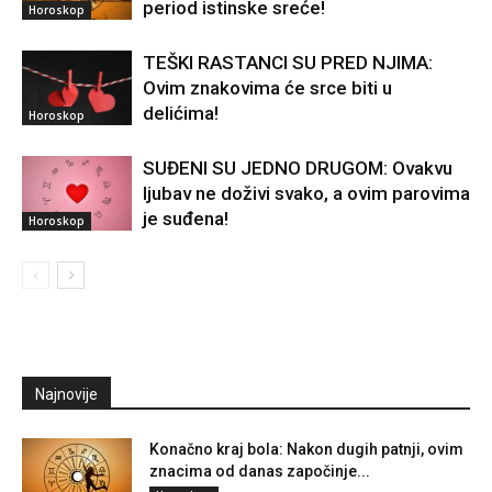
period istinske sreće!
Horoskop
TEŠKI RASTANCI SU PRED NJIMA:
Ovim znakovima će srce biti u
delićima!
Horoskop
SUĐENI SU JEDNO DRUGOM: Ovakvu
ljubav ne doživi svako, a ovim parovima
je suđena!
Horoskop
Najnovije
Konačno kraj bola: Nakon dugih patnji, ovim
znacima od danas započinje...