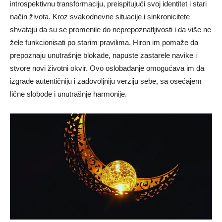
introspektivnu transformaciju, preispitujući svoj identitet i stari
način života. Kroz svakodnevne situacije i sinkronicitete
shvataju da su se promenile do neprepoznatljivosti i da više ne
žele funkcionisati po starim pravilima. Hiron im pomaže da
prepoznaju unutrašnje blokade, napuste zastarele navike i
stvore novi životni okvir. Ovo oslobađanje omogućava im da
izgrade autentičniju i zadovoljniju verziju sebe, sa osećajem
lične slobode i unutrašnje harmonije.