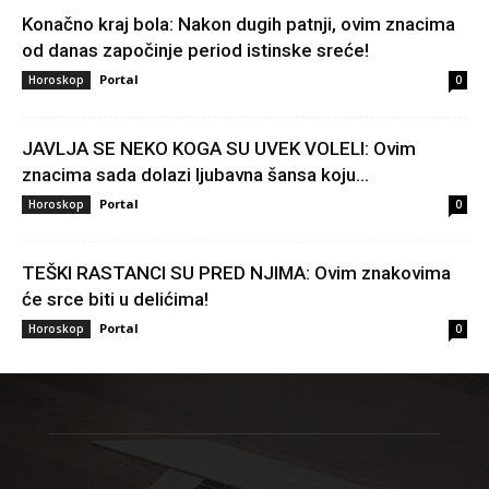
Konačno kraj bola: Nakon dugih patnji, ovim znacima
od danas započinje period istinske sreće!
Portal
Horoskop
0
JAVLJA SE NEKO KOGA SU UVEK VOLELI: Ovim
znacima sada dolazi ljubavna šansa koju...
Portal
Horoskop
0
TEŠKI RASTANCI SU PRED NJIMA: Ovim znakovima
će srce biti u delićima!
Portal
Horoskop
0