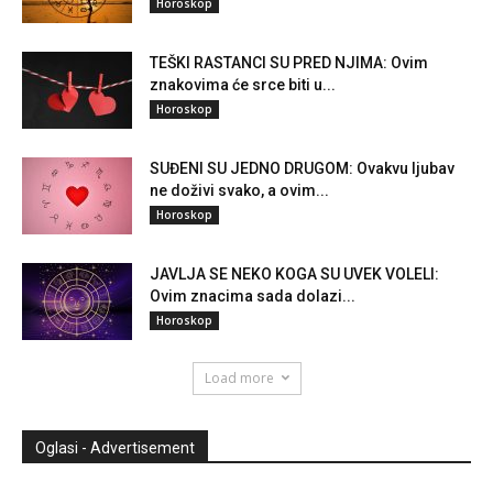
Horoskop
TEŠKI RASTANCI SU PRED NJIMA: Ovim
znakovima će srce biti u...
Horoskop
SUĐENI SU JEDNO DRUGOM: Ovakvu ljubav
ne doživi svako, a ovim...
Horoskop
JAVLJA SE NEKO KOGA SU UVEK VOLELI:
Ovim znacima sada dolazi...
Horoskop
Load more
Oglasi - Advertisement