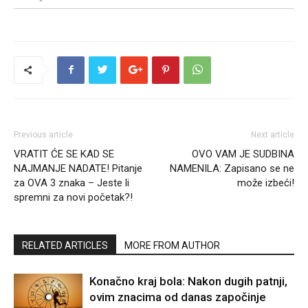
Previous article
Next article
VRATIT ĆE SE KAD SE
OVO VAM JE SUDBINA
NAJMANJE NADATE! Pitanje
NAMENILA: Zapisano se ne
za OVA 3 znaka – Jeste li
može izbeći!
spremni za novi početak?!
RELATED ARTICLES
MORE FROM AUTHOR
Konačno kraj bola: Nakon dugih patnji,
ovim znacima od danas započinje