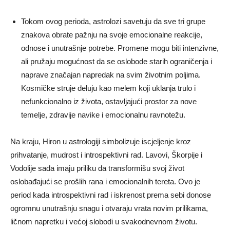
Tokom ovog perioda, astrolozi savetuju da sve tri grupe
znakova obrate pažnju na svoje emocionalne reakcije,
odnose i unutrašnje potrebe. Promene mogu biti intenzivne,
ali pružaju mogućnost da se oslobode starih ograničenja i
naprave značajan napredak na svim životnim poljima.
Kosmičke struje deluju kao melem koji uklanja trulo i
nefunkcionalno iz života, ostavljajući prostor za nove
temelje, zdravije navike i emocionalnu ravnotežu.
Na kraju, Hiron u astrologiji simbolizuje iscjeljenje kroz
prihvatanje, mudrost i introspektivni rad. Lavovi, Škorpije i
Vodolije sada imaju priliku da transformišu svoj život
oslobađajući se prošlih rana i emocionalnih tereta. Ovo je
period kada introspektivni rad i iskrenost prema sebi donose
ogromnu unutrašnju snagu i otvaraju vrata novim prilikama,
ličnom napretku i većoj slobodi u svakodnevnom životu.