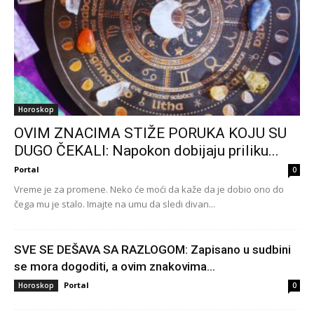
Horoskop
OVIM ZNACIMA STIŽE PORUKA KOJU SU
DUGO ČEKALI: Napokon dobijaju priliku...
Portal
0
Vreme je za promene. Neko će moći da kaže da je dobio ono do
čega mu je stalo. Imajte na umu da sledi divan...
SVE SE DEŠAVA SA RAZLOGOM: Zapisano u sudbini
se mora dogoditi, a ovim znakovima...
Portal
Horoskop
0