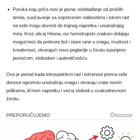
Poruka koju priča nosi je jasna: oslobađanje od prošlih
tereta, suočavanje sa sopstvenim slabostima i iskren rad
na sebi mogu dovesti do trajnog napretka i unutrašnjeg
mira. Kroz uticaj Hirona, ovi horoskopski znakovi dobijaju
mogućnost da pretvore bol i stare rane u snagu, mudrost i
kreativnost, otvarajući novo poglavlje u životu ispunjeno
jasnoćom, slobodom i autentičnošću
Ovo je period kada introspektivni rad i iskrenost prema sebi
donose ogromnu unutrašnju snagu i otvaraju vrata novim
prilikama, ličnom napretku i većoj slobodi u svakodnevnom
životu.