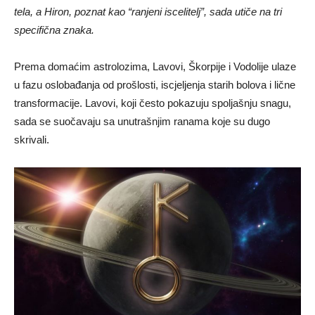
tela, a Hiron, poznat kao “ranjeni iscelitelj”, sada utiče na tri
specifična znaka.
Prema domaćim astrolozima, Lavovi, Škorpije i Vodolije ulaze
u fazu oslobađanja od prošlosti, iscjeljenja starih bolova i lične
transformacije. Lavovi, koji često pokazuju spoljašnju snagu,
sada se suočavaju sa unutrašnjim ranama koje su dugo
skrivali.