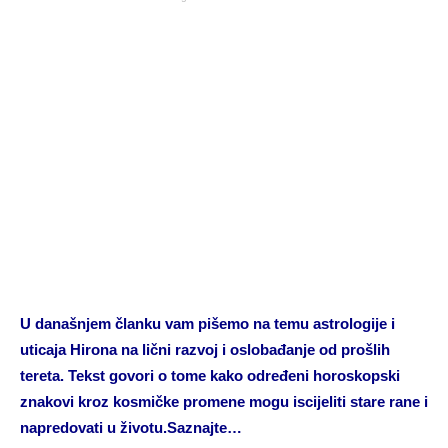
U današnjem članku vam pišemo na temu astrologije i
uticaja Hirona na lični razvoj i oslobađanje od prošlih
tereta. Tekst govori o tome kako određeni horoskopski
znakovi kroz kosmičke promene mogu iscijeliti stare rane i
napredovati u životu.Saznajte…