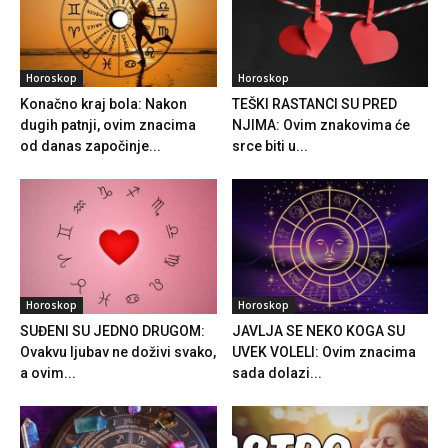
Horoskop
Horoskop
Konačno kraj bola: Nakon
TEŠKI RASTANCI SU PRED
dugih patnji, ovim znacima
NJIMA: Ovim znakovima će
od danas započinje...
srce biti u...
Horoskop
Horoskop
SUĐENI SU JEDNO DRUGOM:
JAVLJA SE NEKO KOGA SU
Ovakvu ljubav ne doživi svako,
UVEK VOLELI: Ovim znacima
a ovim...
sada dolazi...