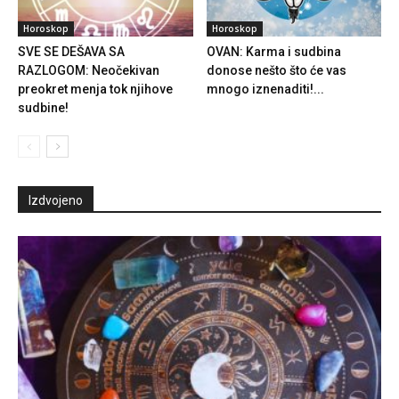
Horoskop
Horoskop
SVE SE DEŠAVA SA
OVAN: Karma i sudbina
RAZLOGOM: Neočekivan
donose nešto što će vas
preokret menja tok njihove
mnogo iznenaditi!...
sudbine!
Izdvojeno