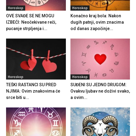
Horoskop
Horoskop
OVE SVAĐE SE NE MOGU
Konačno kraj bola: Nakon
IZBEĆI: Neočekivane reči,
dugih patnji, ovim znacima
pucanje strpljenja i...
od danas započinje...
Horoskop
Horoskop
TEŠKI RASTANCI SU PRED
SUĐENI SU JEDNO DRUGOM:
NJIMA: Ovim znakovima će
Ovakvu ljubav ne doživi svako,
srce biti u...
a ovim...