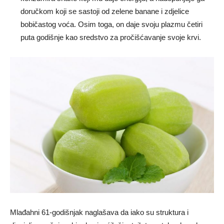
doručkom koji se sastoji od zelene banane i zdjelice
bobičastog voća. Osim toga, on daje svoju plazmu četiri
puta godišnje kao sredstvo za pročišćavanje svoje krvi.
Mlađahni 61-godišnjak naglašava da iako su struktura i