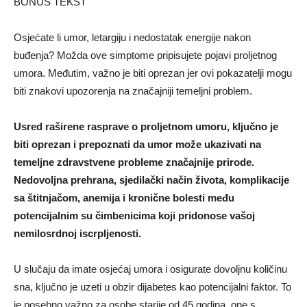
BONUS TEKST
Osjećate li umor, letargiju i nedostatak energije nakon
buđenja? Možda ove simptome pripisujete pojavi proljetnog
umora. Međutim, važno je biti oprezan jer ovi pokazatelji mogu
biti znakovi upozorenja na značajniji temeljni problem.
Usred raširene rasprave o proljetnom umoru, ključno je
biti oprezan i prepoznati da umor može ukazivati na
temeljne zdravstvene probleme značajnije prirode.
Nedovoljna prehrana, sjedilački način života, komplikacije
sa štitnjačom, anemija i kronične bolesti među
potencijalnim su čimbenicima koji pridonose vašoj
nemilosrdnoj iscrpljenosti.
U slučaju da imate osjećaj umora i osigurate dovoljnu količinu
sna, ključno je uzeti u obzir dijabetes kao potencijalni faktor. To
je posebno važno za osobe starije od 45 godina, one s