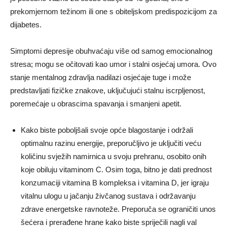
prekomjernom težinom ili one s obiteljskom predispozicijom za
dijabetes.
Simptomi depresije obuhvaćaju više od samog emocionalnog
stresa; mogu se očitovati kao umor i stalni osjećaj umora. Ovo
stanje mentalnog zdravlja nadilazi osjećaje tuge i može
predstavljati fizičke znakove, uključujući stalnu iscrpljenost,
poremećaje u obrascima spavanja i smanjeni apetit.
Kako biste poboljšali svoje opće blagostanje i održali
optimalnu razinu energije, preporučljivo je uključiti veću
količinu svježih namirnica u svoju prehranu, osobito onih
koje obiluju vitaminom C. Osim toga, bitno je dati prednost
konzumaciji vitamina B kompleksa i vitamina D, jer igraju
vitalnu ulogu u jačanju živčanog sustava i održavanju
zdrave energetske ravnoteže. Preporuča se ograničiti unos
šećera i prerađene hrane kako biste spriječili nagli val