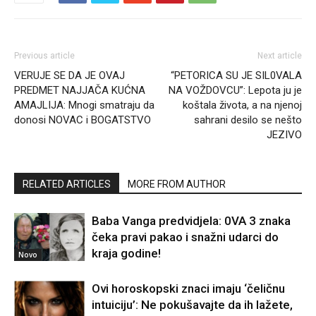
Previous article
Next article
VERUJE SE DA JE OVAJ
“PETORICA SU JE SIL0VALA
PREDMET NAJJAČA KUĆNA
NA VOŽDOVCU”: Lepota ju je
AMAJLIJA: Mnogi smatraju da
koštala života, a na njenoj
donosi NOVAC i BOGATSTVO
sahrani desilo se nešto
JEZIVO
RELATED ARTICLES
MORE FROM AUTHOR
Baba Vanga predvidjela: 0VA 3 znaka
čeka pravi pakao i snažni udarci do
kraja godine!
Novo
Ovi horoskopski znaci imaju ‘čeličnu
intuiciju’: Ne pokušavajte da ih lažete,