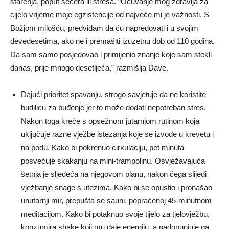
starenja, poput šećera ili stresa. “Očuvanje mog zdravlja za
cijelo vrijeme moje egzistencije od najveće mi je važnosti. S
Božjom milošću, predviđam da ću napredovati i u svojim
devedesetima, ako ne i premašiti izuzetnu dob od 110 godina.
Da sam samo posjedovao i primijenio znanje koje sam stekli
danas, prije mnogo desetljeća,” razmišlja Dave.
Dajući prioritet spavanju, strogo savjetuje da ne koristite
budilicu za buđenje jer to može dodati nepotreban stres.
Nakon toga kreće s opsežnom jutarnjom rutinom koja
uključuje razne vježbe istezanja koje se izvode u krevetu i
na podu. Kako bi pokrenuo cirkulaciju, pet minuta
posvećuje skakanju na mini-trampolinu. Osvježavajuća
šetnja je sljedeća na njegovom planu, nakon čega slijedi
vježbanje snage s utezima. Kako bi se opustio i pronašao
unutarnji mir, prepušta se sauni, popraćenoj 45-minutnom
meditacijom. Kako bi potaknuo svoje tijelo za tjelovježbu,
konzumira shake koji mu daje energiju, a nadopunjuje ga