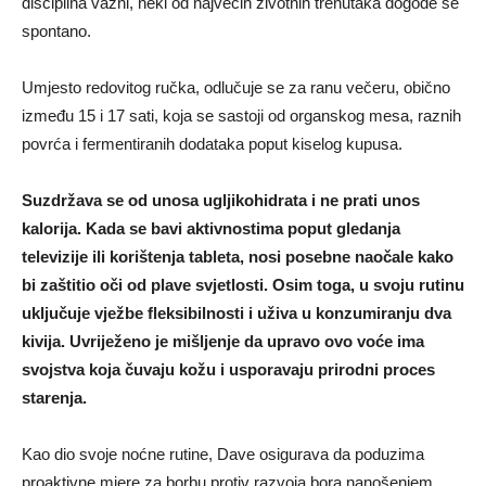
disciplina važni, neki od najvećih životnih trenutaka dogode se
spontano.
Umjesto redovitog ručka, odlučuje se za ranu večeru, obično
između 15 i 17 sati, koja se sastoji od organskog mesa, raznih
povrća i fermentiranih dodataka poput kiselog kupusa.
Suzdržava se od unosa ugljikohidrata i ne prati unos
kalorija. Kada se bavi aktivnostima poput gledanja
televizije ili korištenja tableta, nosi posebne naočale kako
bi zaštitio oči od plave svjetlosti. Osim toga, u svoju rutinu
uključuje vježbe fleksibilnosti i uživa u konzumiranju dva
kivija. Uvriježeno je mišljenje da upravo ovo voće ima
svojstva koja čuvaju kožu i usporavaju prirodni proces
starenja.
Kao dio svoje noćne rutine, Dave osigurava da poduzima
proaktivne mjere za borbu protiv razvoja bora nanošenjem