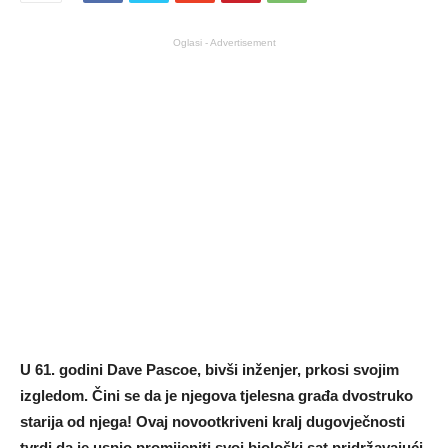
Oglasi - Advertisement
U 61. godini Dave Pascoe, bivši inženjer, prkosi svojim
izgledom. Čini se da je njegova tjelesna građa dvostruko
starija od njega! Ovaj novootkriveni kralj dugovječnosti
tvrdi da je uspio promijeniti svoj biološki sat pridržavajući