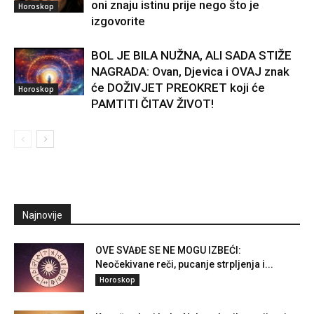
oni znaju istinu prije nego što je
Horoskop
izgovorite
BOL JE BILA NUŽNA, ALI SADA STIŽE
NAGRADA: Ovan, Djevica i OVAJ znak
će DOŽIVJET PREOKRET koji će
Horoskop
PAMTITI ČITAV ŽIVOT!
Najnovije
OVE SVAĐE SE NE MOGU IZBEĆI:
Neočekivane reči, pucanje strpljenja i...
Horoskop