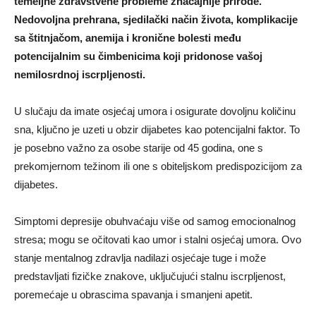
temeljne zdravstvene probleme značajnije prirode.
Nedovoljna prehrana, sjedilački način života, komplikacije
sa štitnjačom, anemija i kronične bolesti među
potencijalnim su čimbenicima koji pridonose vašoj
nemilosrdnoj iscrpljenosti.
U slučaju da imate osjećaj umora i osigurate dovoljnu količinu
sna, ključno je uzeti u obzir dijabetes kao potencijalni faktor. To
je posebno važno za osobe starije od 45 godina, one s
prekomjernom težinom ili one s obiteljskom predispozicijom za
dijabetes.
Simptomi depresije obuhvaćaju više od samog emocionalnog
stresa; mogu se očitovati kao umor i stalni osjećaj umora. Ovo
stanje mentalnog zdravlja nadilazi osjećaje tuge i može
predstavljati fizičke znakove, uključujući stalnu iscrpljenost,
poremećaje u obrascima spavanja i smanjeni apetit.