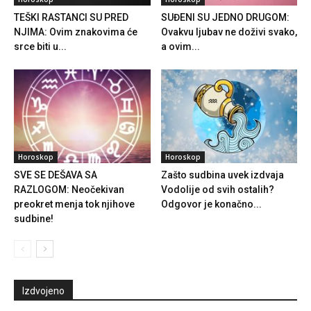
TEŠKI RASTANCI SU PRED
SUĐENI SU JEDNO DRUGOM:
NJIMA: Ovim znakovima će
Ovakvu ljubav ne doživi svako,
srce biti u...
a ovim...
Horoskop
Horoskop
SVE SE DEŠAVA SA
Zašto sudbina uvek izdvaja
RAZLOGOM: Neočekivan
Vodolije od svih ostalih?
preokret menja tok njihove
Odgovor je konačno...
sudbine!
Izdvojeno