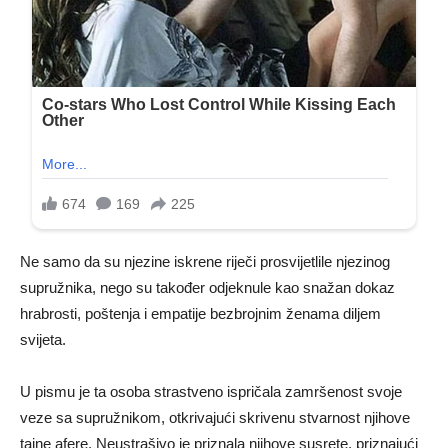
Ne samo da su njezine iskrene riječi prosvijetlile njezinog
supružnika, nego su također odjeknule kao snažan dokaz
hrabrosti, poštenja i empatije bezbrojnim ženama diljem
svijeta.
U pismu je ta osoba strastveno ispričala zamršenost svoje
veze sa supružnikom, otkrivajući skrivenu stvarnost njihove
tajne afere. Neustrašivo je priznala njihove susrete, priznajući