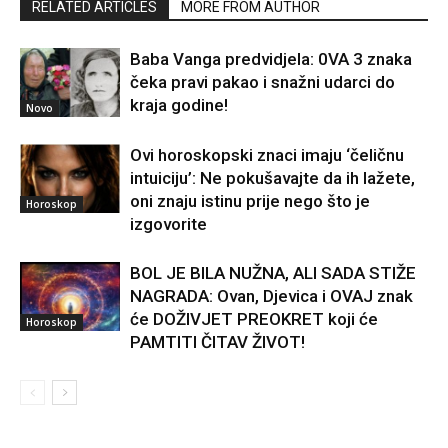
RELATED ARTICLES
MORE FROM AUTHOR
Baba Vanga predvidjela: 0VA 3 znaka
čeka pravi pakao i snažni udarci do
kraja godine!
Novo
Ovi horoskopski znaci imaju ‘čeličnu
intuiciju’: Ne pokušavajte da ih lažete,
oni znaju istinu prije nego što je
Horoskop
izgovorite
BOL JE BILA NUŽNA, ALI SADA STIŽE
NAGRADA: Ovan, Djevica i OVAJ znak
će DOŽIVJET PREOKRET koji će
Horoskop
PAMTITI ČITAV ŽIVOT!