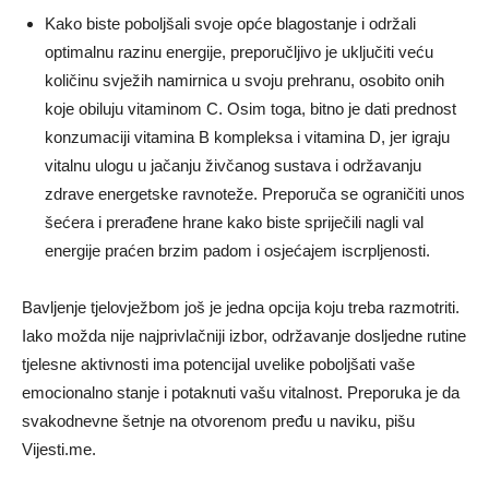
Kako biste poboljšali svoje opće blagostanje i održali
optimalnu razinu energije, preporučljivo je uključiti veću
količinu svježih namirnica u svoju prehranu, osobito onih
koje obiluju vitaminom C. Osim toga, bitno je dati prednost
konzumaciji vitamina B kompleksa i vitamina D, jer igraju
vitalnu ulogu u jačanju živčanog sustava i održavanju
zdrave energetske ravnoteže. Preporuča se ograničiti unos
šećera i prerađene hrane kako biste spriječili nagli val
energije praćen brzim padom i osjećajem iscrpljenosti.
Bavljenje tjelovježbom još je jedna opcija koju treba razmotriti.
Iako možda nije najprivlačniji izbor, održavanje dosljedne rutine
tjelesne aktivnosti ima potencijal uvelike poboljšati vaše
emocionalno stanje i potaknuti vašu vitalnost. Preporuka je da
svakodnevne šetnje na otvorenom pređu u naviku, pišu
Vijesti.me.