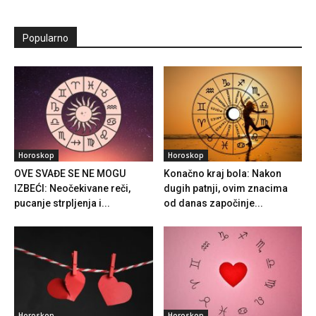
Popularno
Horoskop
Horoskop
OVE SVAĐE SE NE MOGU
Konačno kraj bola: Nakon
IZBEĆI: Neočekivane reči,
dugih patnji, ovim znacima
pucanje strpljenja i...
od danas započinje...
Horoskop
Horoskop