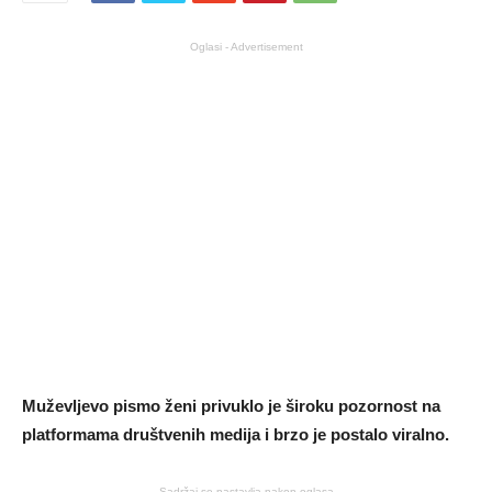
Oglasi - Advertisement
Muževljevo pismo ženi privuklo je široku pozornost na
platformama društvenih medija i brzo je postalo viralno.
Sadržaj se nastavlja nakon oglasa