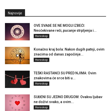
Najnovije
OVE SVAĐE SE NE MOGU IZBEĆI:
Neočekivane reči, pucanje strpljenja i...
Horoskop
Konačno kraj bola: Nakon dugih patnji, ovim
znacima od danas započinje...
Horoskop
TEŠKI RASTANCI SU PRED NJIMA: Ovim
znakovima će srce biti u...
Horoskop
SUĐENI SU JEDNO DRUGOM: Ovakvu ljubav
ne doživi svako, a ovim...
Horoskop