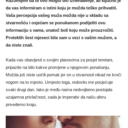
Razumijem da bi ovo moglo biti iznenađenje, ali ključno je
da vas informiram o istini koju je možda teško prihvatiti.
Vaša percepcija vašeg muža možda nije u skladu sa
stvarnošću i osjećam se ponukanom podijeliti ovu
informaciju s vama, unatoč boli koju može prouzročiti.
Proteklih šest mjeseci bila sam u vezi s vašim mužem, a
da niste znali.
Kada vas obavijesti o svojim planovima za posjet teretani,
pripazite na bilo kakve promjene u njegovom ponašanju.
Možda još niste uočili pomak jer on u stvarnosti nikad ne kroči
nogom na to mjesto. Umjesto toga, redovito me posjećuje
svaki drugi dan. Iako je među nama nedvojbeno postojala
uzajamna privlačnost, sada je imperativ da našu aferu
privedemo kraju.