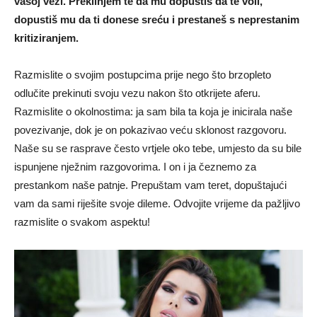
vašoj vezi. Preklinjem te da mu dopustiš da te voli,
dopustiš mu da ti donese sreću i prestaneš s neprestanim
kritiziranjem.
Razmislite o svojim postupcima prije nego što brzopleto
odlučite prekinuti svoju vezu nakon što otkrijete aferu.
Razmislite o okolnostima: ja sam bila ta koja je inicirala naše
povezivanje, dok je on pokazivao veću sklonost razgovoru.
Naše su se rasprave često vrtjele oko tebe, umjesto da su bile
ispunjene nježnim razgovorima. I on i ja čeznemo za
prestankom naše patnje. Prepuštam vam teret, dopuštajući
vam da sami riješite svoje dileme. Odvojite vrijeme da pažljivo
razmislite o svakom aspektu!