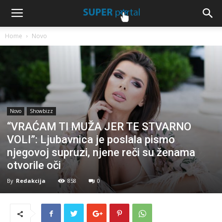
Home
Novo
Novo
Showbizz
“VRAĆAM TI MUŽA JER TE STVARNO
VOLI”: Ljubavnica je poslala pismo
njegovoj supruzi, njene reči su ženama
otvorile oči
By
Redakcija
858
0