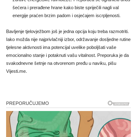
šećera i prerađene hrane kako biste spriječili nagli val
energije praćen brzim padom i osjećajem iscrpljenosti.
Bavljenje tjelovježbom još je jedna opcija koju treba razmotriti.
Iako možda nije najprivlačniji izbor, održavanje dosljedne rutine
tjelesne aktivnosti ima potencijal uvelike poboljšati vaše
emocionalno stanje i potaknuti vašu vitalnost. Preporuka je da
svakodnevne šetnje na otvorenom pređu u naviku, pišu
Vijesti.me.