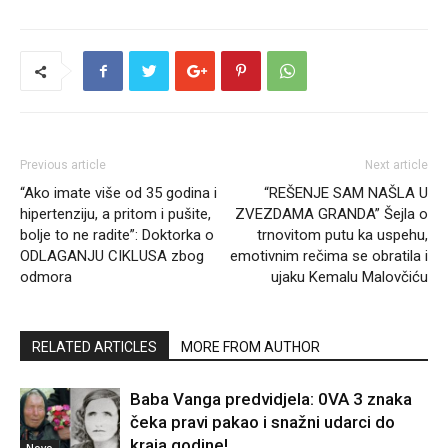
Previous article
Next article
“Ako imate više od 35 godina i
“REŠENJE SAM NAŠLA U
hipertenziju, a pritom i pušite,
ZVEZDAMA GRANDA” Šejla o
bolje to ne radite”: Doktorka o
trnovitom putu ka uspehu,
ODLAGANJU CIKLUSA zbog
emotivnim rečima se obratila i
odmora
ujaku Kemalu Malovčiću
RELATED ARTICLES
MORE FROM AUTHOR
Baba Vanga predvidjela: 0VA 3 znaka
čeka pravi pakao i snažni udarci do
kraja godine!
Novo