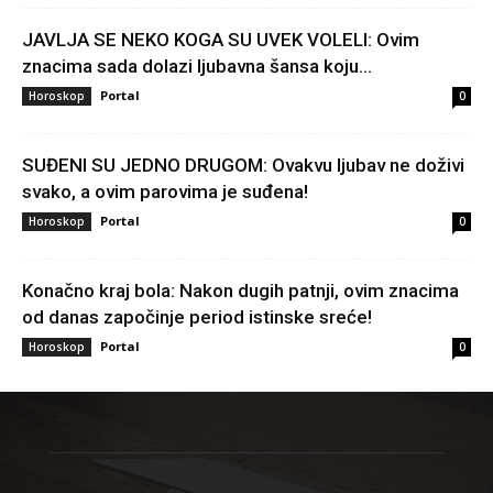
JAVLJA SE NEKO KOGA SU UVEK VOLELI: Ovim
znacima sada dolazi ljubavna šansa koju...
Portal
Horoskop
0
SUĐENI SU JEDNO DRUGOM: Ovakvu ljubav ne doživi
svako, a ovim parovima je suđena!
Portal
Horoskop
0
Konačno kraj bola: Nakon dugih patnji, ovim znacima
od danas započinje period istinske sreće!
Portal
Horoskop
0