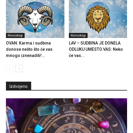
Horoskop
Horoskop
OVAN: Karma i sudbina
LAV – SUDBINA JE DONELA
donose nešto što će vas
ODLUKU UMESTO VAS: Neko
mnogo iznenaditi!...
će vas...
Izdvojeno