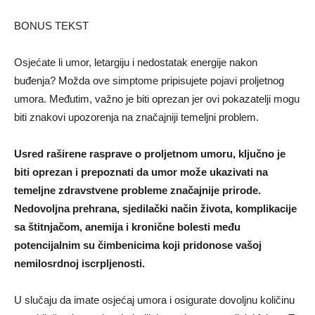
BONUS TEKST
Osjećate li umor, letargiju i nedostatak energije nakon
buđenja? Možda ove simptome pripisujete pojavi proljetnog
umora. Međutim, važno je biti oprezan jer ovi pokazatelji mogu
biti znakovi upozorenja na značajniji temeljni problem.
Usred raširene rasprave o proljetnom umoru, ključno je
biti oprezan i prepoznati da umor može ukazivati na
temeljne zdravstvene probleme značajnije prirode.
Nedovoljna prehrana, sjedilački način života, komplikacije
sa štitnjačom, anemija i kronične bolesti među
potencijalnim su čimbenicima koji pridonose vašoj
nemilosrdnoj iscrpljenosti.
U slučaju da imate osjećaj umora i osigurate dovoljnu količinu