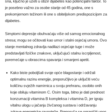
sna, ključno je uzeti u obzir dijabetes kao potencijalni faktor. To
je posebno važno za osobe starije od 45 godina, one s
prekomjernom težinom ili one s obiteljskom predispozicijom za
dijabetes.
Simptomi depresije obuhvaćaju više od samog emocionalnog
stresa; mogu se očitovati kao umor i stalni osjećaj umora. Ovo
stanje mentalnog zdravlja nadilazi osjećaje tuge i može
predstavljati fizičke znakove, uključujući stalnu iscrpljenost,
poremećaje u obrascima spavanja i smanjeni apetit.
Kako biste poboljšali svoje opće blagostanje i održali
optimalnu razinu energije, preporučljivo je uključiti veću
količinu svježih namirnica u svoju prehranu, osobito onih
koje obiluju vitaminom C. Osim toga, bitno je dati prednost
konzumaciji vitamina B kompleksa i vitamina D, jer igraju
vitalnu ulogu u jačanju živčanog sustava i održavanju
zdrave energetske ravnoteže. Preporuča se ograničiti unos