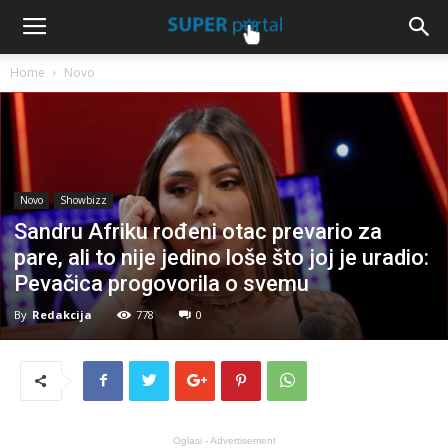
Home
Novo
Novo
Showbizz
Sandru Afriku rođeni otac prevario za
pare, ali to nije jedino loše što joj je uradio:
Pevačica progovorila o svemu
By
Redakcija
778
0
Oglasi - Advertisement