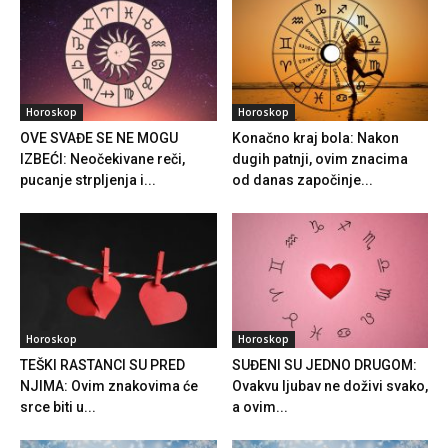
Horoskop
Horoskop
OVE SVAĐE SE NE MOGU
Konačno kraj bola: Nakon
IZBEĆI: Neočekivane reči,
dugih patnji, ovim znacima
pucanje strpljenja i...
od danas započinje...
Horoskop
Horoskop
TEŠKI RASTANCI SU PRED
SUĐENI SU JEDNO DRUGOM:
NJIMA: Ovim znakovima će
Ovakvu ljubav ne doživi svako,
srce biti u...
a ovim...