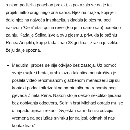
s njom podijelila poseban projekt, a pokazalo se da je taj
projekt nitko drugi nego ona sama. Njezina majka, koja je i
dalje njezina najveća inspiracija, skladala je pjesmu pod
nazivom ‘Ce n’ etait qu’un reve’ (Bio je to samo san) posebno
za nju. Kada je Selina izvela ovu pjesmu, privukla je pažnju
Renea Angelila, koji je tada imao 38 godina i izrazio je veliku
želju da je upozna.
Međutim, proces se nije odvijao bez zastoja. Uz pomoć
svoje majke i brata, ambiciozna talentica neustrašivo je
poslala video renomiranom glazbenom menadžeru čiji su
kontakt podaci otkriveni na omotu albuma renomiranog
pjevača Žineta Rena. Nakon što je čekao nekoliko tjedana
bez dobivanja odgovora, Selinin brat Michael obratio mu se
u napadu bijesa i rekao: “Svjestan sam da nisi odvojio
vremena da poslušaš snimku jer da jesi, odmah bi nas
kontaktirao.”