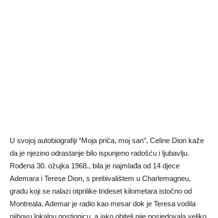
U svojoj autobiografiji “Moja priča, moj san”, Celine Dion kaže
da je njezino odrastanje bilo ispunjeno radošću i ljubavlju.
Rođena 30. ožujka 1968., bila je najmlađa od 14 djece
Ademara i Terese Dion, s prebivalištem u Charlemagneu,
gradu koji se nalazi otprilike trideset kilometara istočno od
Montreala. Ademar je radio kao mesar dok je Teresa vodila
njihovu lokalnu gostionicu, a iako obitelj nije posjedovala veliko