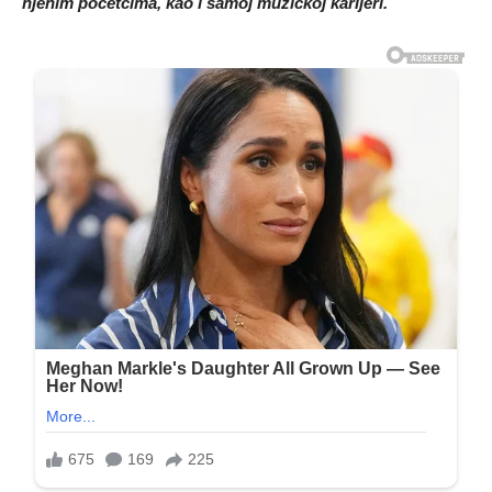
njenim početcima, kao i samoj muzičkoj karijeri.