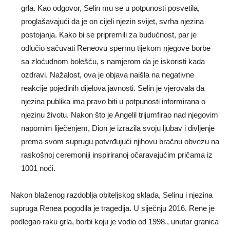
grla. Kao odgovor, Selin mu se u potpunosti posvetila,
proglašavajući da je on cijeli njezin svijet, svrha njezina
postojanja. Kako bi se pripremili za budućnost, par je
odlučio sačuvati Reneovu spermu tijekom njegove borbe
sa zloćudnom bolešću, s namjerom da je iskoristi kada
ozdravi. Nažalost, ova je objava naišla na negativne
reakcije pojedinih dijelova javnosti. Selin je vjerovala da
njezina publika ima pravo biti u potpunosti informirana o
njezinu životu. Nakon što je Angelil trijumfirao nad njegovim
napornim liječenjem, Dion je izrazila svoju ljubav i divljenje
prema svom suprugu potvrđujući njihovu bračnu obvezu na
raskošnoj ceremoniji inspiriranoj očaravajućim pričama iz
1001 noći.
Nakon blaženog razdoblja obiteljskog sklada, Selinu i njezina
supruga Renea pogodila je tragedija. U siječnju 2016. Rene je
podlegao raku grla, borbi koju je vodio od 1998., unutar granica