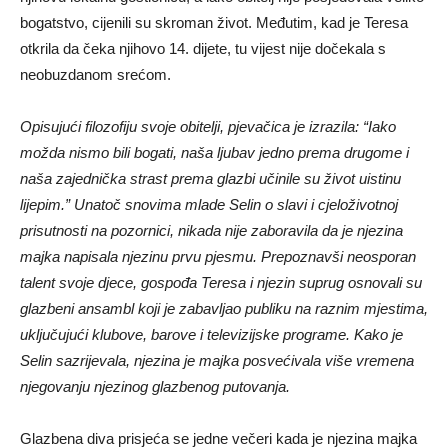
bogatstvo, cijenili su skroman život. Međutim, kad je Teresa
otkrila da čeka njihovo 14. dijete, tu vijest nije dočekala s
neobuzdanom srećom.
Opisujući filozofiju svoje obitelji, pjevačica je izrazila: “Iako
možda nismo bili bogati, naša ljubav jedno prema drugome i
naša zajednička strast prema glazbi učinile su život uistinu
lijepim.” Unatoč snovima mlade Selin o slavi i cjeloživotnoj
prisutnosti na pozornici, nikada nije zaboravila da je njezina
majka napisala njezinu prvu pjesmu. Prepoznavši neosporan
talent svoje djece, gospođa Teresa i njezin suprug osnovali su
glazbeni ansambl koji je zabavljao publiku na raznim mjestima,
uključujući klubove, barove i televizijske programe. Kako je
Selin sazrijevala, njezina je majka posvećivala više vremena
njegovanju njezinog glazbenog putovanja.
Glazbena diva prisjeća se jedne večeri kada je njezina majka