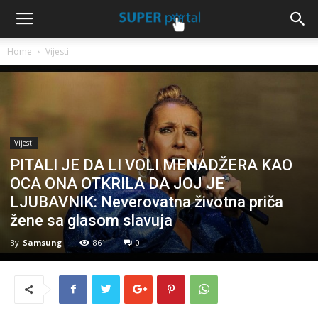
Home
Vijesti
Vijesti
PITALI JE DA LI VOLI MENADŽERA KAO
OCA ONA OTKRILA DA JOJ JE
LJUBAVNIK: Neverovatna životna priča
žene sa glasom slavuja
By
Samsung
861
0