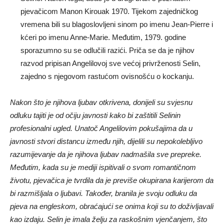
pjevačicom Manon Kirouak 1970. Tijekom zajedničkog
vremena bili su blagoslovljeni sinom po imenu Jean-Pierre i
kćeri po imenu Anne-Marie. Međutim, 1979. godine
sporazumno su se odlučili razići. Priča se da je njihov
razvod pripisan Angelilovoj sve većoj privrženosti Selin,
zajedno s njegovom rastućom ovisnošću o kockanju.
Nakon što je njihova ljubav otkrivena, donijeli su svjesnu
odluku tajiti je od očiju javnosti kako bi zaštitili Selinin
profesionalni ugled. Unatoč Angelilovim pokušajima da u
javnosti stvori distancu između njih, dijelili su nepokolebljivo
razumijevanje da je njihova ljubav nadmašila sve prepreke.
Međutim, kada su je mediji ispitivali o svom romantičnom
životu, pjevačica je tvrdila da je previše okupirana karijerom da
bi razmišljala o ljubavi. Također, branila je svoju odluku da
pjeva na engleskom, obraćajući se onima koji su to doživljavali
kao izdaju.
Selin je imala želju za raskošnim vjenčanjem, što