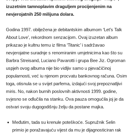
izuzetnim tamnoplavim draguljem procijenjenim na
nevjerojatnih 250 milijuna dolara.
Godina 1997. obilježena je debitantskim albumom ‘Let’s Talk
About Love’, rekordnom senzacijom. Ovaj izuzetan album
prikazao je kultnu temu iz filma ‘Titanic’ i sadržavao
nevjerojatne suradnje s renomiranim umjetnicima kao što su
Barbra Streisand, Luciano Pavarotti i grupa Bee Jiz. Ogroman
uspjeh ovog albuma nije bio vidljiv samo u pjevačičinoj
popularnosti, već iu njenom procvatu bankovnog računa. Osim
toga, otisnula se u svijet parfema, izdajući svoj prepoznatljivi
miris. No, nakon burnih poslovnih aktivnosti 1999. godine,
svjesno se odlučila na stanku. Ova pauza omogućila joj je da
ostvari svoju dugogodišnju želju da postane majka.
Međutim, tada su krenule poteškoće. Supružnik Selin
primio je poražavajuću vijest da mu je dijagnosticiran rak