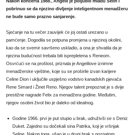
Nakon koncerta 1988., Angelil je poljubio mladu Selin i
pobrinuo se da njezino divljenje inteligentnom menadžeru
ne bude samo prazno sanjarenje.
Sjećanje na tu večer zauvijek će joj ostati urezano u
pamćenje. Dogodila se potpuna promjena u njezinoj okolini,
kao da se svemir savršeno uskladio, a ona je shvatila da je
njezina budućnost trebala biti isprepletena s Reneom.
Osvrćući se na prošlost, priznala je Angelilove iznimne
menadžerske vještine, koje su se proširile izvan karijere
Celine Dion i uključile uspješno vodstvo kanadskih pjevača
Rene Simard i Žinet Reno. Njegov talent prepoznat je s dvije
prestižne nagrade Felix za menadžera godine. Međutim,
njegov osobni život bio je daleko od idealnog.
Godine 1966. prvi je put stupio u brak, udruživši se s Deniz
Duket. Zajedno su dočekali sina Patrika, koji je vršnjak
Seline. Nakon toga, ušao je u drugi brak s poznatom