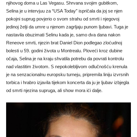
njihovog doma u Las Vegasu. Shrvana svojim gubitkom,
Selina je u intervjuu za “USA Today” ispričala da joj se njen
pokojni suprug povjerio o svom strahu od smrti i njegovoj
jedinoj želji da umre u njenom zagrljaju punom ljubavi. Tuga je
nastavila obuzimati Selinu kada je, samo dva dana nakon
Reneove smrti, njezin brat Daniel Dion podlegao zloćudnoj
bolesti u 59. godini života u Montrealu. Ploveći kroz dubine
očaja, Selina je na kraju shvatila potrebu da povrati kontrolu
nad vlastitim životom. S nepokolebljivom odlučnošću krenula
je na senzacionalnu europsku turneju, pripremila liniju izvrsnih
torbica i hrabro izjavila tijekom koncerta da ju je ljubav izbjegla
od smrti njezina supruga, ali show mora ići dalje.