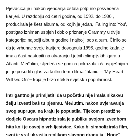
Pjevačica je i nakon vjenčanja ostala potpuno posvećena
karijeri. U razdoblju od četiri godine, od 1992. do 1996.,
producirala je šest albuma, od kojih je jedan, ‘Falling into You’,
postigao izniman uspjeh i dobio priznanje Grammy u dvije
kategorije: najbolji album godine i najbolji pop album. Činilo se
da je vrhunac svoje karijere dosegnula 1996. godine kada je
imala čast nastupiti na otvaranju Ljetnih olimpijskih igara u
Atlanti. Međutim, sljedeća se godina pokazala još uspješnijom
jer je posudila glas za kultnu temu filma ‘Titanic’ – ‘My Heart
Will Go On’ – koja je brzo stekla svjetsku popularnost.
Intrigantno je primijetiti da u početku nije imala nikakvu
želju izvesti baš tu pjesmu. Međutim, nakon uvjeravanja
svog supruga, na kraju je popustila. Tijekom prestižne
dodjele Oscara hipnotizirala je publiku svojom izvedbom
hita koji je osvojio vrh ljestvice. Kako bi simbolizirala film,
svoj je vrat ukrasila replikom slavnog dragulja “Hope”,