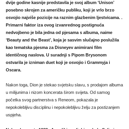
dvije godine kasnije predstavila je svoj album ‘Unison’
posebno skrojen za američku publiku, koji je vrlo brzo
osvojio najviše pozicije na raznim glazbenim ljestvicama. .
Primarni faktor iza ovog izvanrednog postignuća
nedvojbeno je bila jedna od pjesama s albuma, naime
‘Beauty and the Beast’, koja je sasvim slučajno poslužila
kao tematska pjesma za Disneyev animirani film
identičnog naslova. U suradnji s Pipom Brysonom
ostvarila je izniman duet koji je osvojio i Grammyja i
Oscara.
Nakon toga, Dion je stekao svjetsku slavu, s prodajom albuma
u milijunima i nizom koncerata širom svijeta. Od samog
početka svog partnerstva s Reneom, pokazala je
nepokolebljivu disciplinu i nepokolebljivu želju za postizanjem
uspjeha.