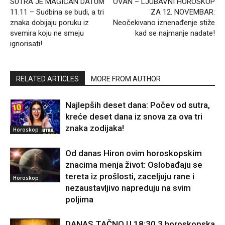
SUTRA JE MAGIČAN DATUM
OVAN – LJUBAVNI HOROSKOP
11.11 – Sudbina se budi, a tri
ZA 12. NOVEMBAR:
znaka dobijaju poruku iz
Neočekivano iznenađenje stiže
svemira koju ne smeju
kad se najmanje nadate!
ignorisati!
RELATED ARTICLES
MORE FROM AUTHOR
Najlepših deset dana: Počev od sutra,
kreće deset dana iz snova za ova tri
znaka zodijaka!
Horoskop
Od danas Hiron ovim horoskopskim
znacima menja život: Oslobađaju se
tereta iz prošlosti, zaceljuju rane i
Horoskop
nezaustavljivo napreduju na svim
poljima
DANAS TAČNO U 18:30 3 horoskopska