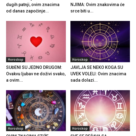
dugih patnji, ovim znacima
NJIMA: Ovim znakovima će
od danas započinje...
srce biti u...
Horoskop
Horoskop
SUĐENI SU JEDNO DRUGOM:
JAVLJA SE NEKO KOGA SU
Ovakvu ljubav ne doživi svako,
UVEK VOLELI: Ovim znacima
a ovim...
sada dolazi...
Horoskop
Horoskop