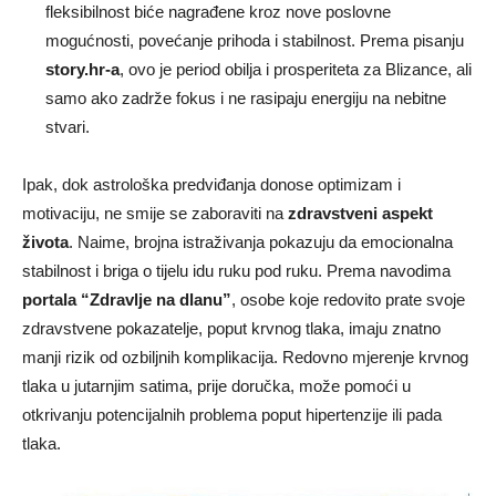
fleksibilnost biće nagrađene kroz nove poslovne
mogućnosti, povećanje prihoda i stabilnost. Prema pisanju
story.hr-a
, ovo je period obilja i prosperiteta za Blizance, ali
samo ako zadrže fokus i ne rasipaju energiju na nebitne
stvari.
Ipak, dok astrološka predviđanja donose optimizam i
motivaciju, ne smije se zaboraviti na
zdravstveni aspekt
života
. Naime, brojna istraživanja pokazuju da emocionalna
stabilnost i briga o tijelu idu ruku pod ruku. Prema navodima
portala “Zdravlje na dlanu”
, osobe koje redovito prate svoje
zdravstvene pokazatelje, poput krvnog tlaka, imaju znatno
manji rizik od ozbiljnih komplikacija. Redovno mjerenje krvnog
tlaka u jutarnjim satima, prije doručka, može pomoći u
otkrivanju potencijalnih problema poput hipertenzije ili pada
tlaka.