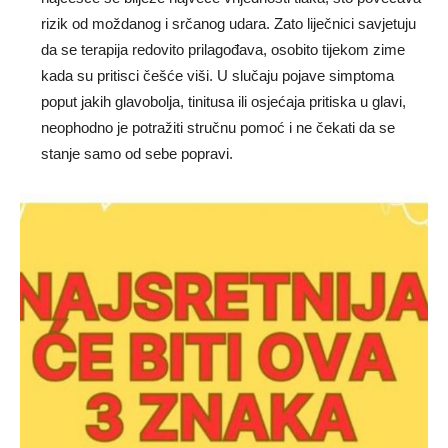
rizik od moždanog i srčanog udara. Zato liječnici savjetuju
da se terapija redovito prilagođava, osobito tijekom zime
kada su pritisci češće viši. U slučaju pojave simptoma
poput jakih glavobolja, tinitusa ili osjećaja pritiska u glavi,
neophodno je potražiti stručnu pomoć i ne čekati da se
stanje samo od sebe popravi.