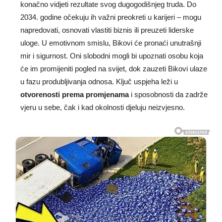
konačno vidjeti rezultate svog dugogodišnjeg truda. Do
2034. godine očekuju ih važni preokreti u karijeri – mogu
napredovati, osnovati vlastiti biznis ili preuzeti liderske
uloge. U emotivnom smislu, Bikovi će pronaći unutrašnji
mir i sigurnost. Oni slobodni mogli bi upoznati osobu koja
će im promijeniti pogled na svijet, dok zauzeti Bikovi ulaze
u fazu produbljivanja odnosa. Ključ uspjeha leži u
otvorenosti prema promjenama
i sposobnosti da zadrže
vjeru u sebe, čak i kad okolnosti djeluju neizvjesno.