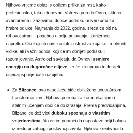
Njihovo vrijeme dolazi s obiljem prilika za rast, kako
profesionalno, tako i duhovno. Vatrena priroda Ovna, sklona
avanturama i izazovima, dobiće podršku univerzuma za
hrabre odluke. Najmanje do 2032. godine, sreća će biti na
njihovoj strani – posebno u polju putovanja i karijernog
napretka. Očekuju ih novi kontakti i iskustva koja će im otvoriti
vidike, ali i važni odnosi koji će im donijeti podršku i
razumijevanje. Astrolozi savjetuju da Ovnovi
usmjere
energiju na dugoročne ciljeve
, jer će im upravo to donijeti
osjećaj ispunjenosti i uspjeha.
Za
Blizance
, ovo desetljeće biće obilježeno unutrašnjom
transformacijom. Njihova potreba za komunikacijom i
stalnim učenjem doći će do izražaja. Prema predviđanjima,
Blizanci će doživjeti
duboku spoznaju o vlastitim
vrijednostima
, što će im pomoći da uspostave bolji balans
između privatnog i poslovnog života. Njihova kreativnost i