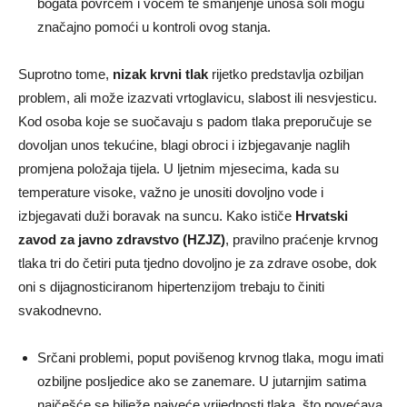
bogata povrćem i voćem te smanjenje unosa soli mogu
značajno pomoći u kontroli ovog stanja.
Suprotno tome,
nizak krvni tlak
rijetko predstavlja ozbiljan
problem, ali može izazvati vrtoglavicu, slabost ili nesvjesticu.
Kod osoba koje se suočavaju s padom tlaka preporučuje se
dovoljan unos tekućine, blagi obroci i izbjegavanje naglih
promjena položaja tijela. U ljetnim mjesecima, kada su
temperature visoke, važno je unositi dovoljno vode i
izbjegavati duži boravak na suncu. Kako ističe
Hrvatski
zavod za javno zdravstvo (HZJZ)
, pravilno praćenje krvnog
tlaka tri do četiri puta tjedno dovoljno je za zdrave osobe, dok
oni s dijagnosticiranom hipertenzijom trebaju to činiti
svakodnevno.
Srčani problemi, poput povišenog krvnog tlaka, mogu imati
ozbiljne posljedice ako se zanemare. U jutarnjim satima
najčešće se bilježe najveće vrijednosti tlaka, što povećava