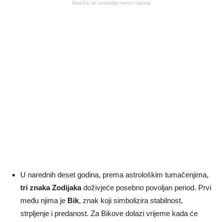
Sadržaj se nastavlja nakon oglasa
U narednih deset godina, prema astrološkim tumačenjima,
tri znaka Zodijaka
doživjeće posebno povoljan period. Prvi
među njima je
Bik
, znak koji simbolizira stabilnost,
strpljenje i predanost. Za Bikove dolazi vrijeme kada će