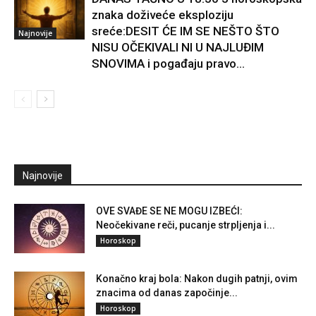
znaka doživeće eksploziju
sreće:DESIT ĆE IM SE NEŠTO ŠTO
Najnovije
NISU OČEKIVALI NI U NAJLUĐIM
SNOVIMA i pogađaju pravo...
Najnovije
OVE SVAĐE SE NE MOGU IZBEĆI:
Neočekivane reči, pucanje strpljenja i...
Horoskop
Konačno kraj bola: Nakon dugih patnji, ovim
znacima od danas započinje...
Horoskop