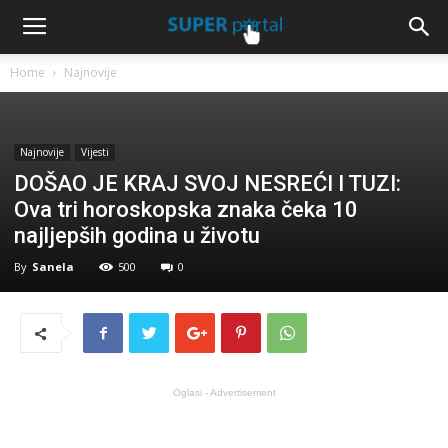
Home
Najnovije
Najnovije
Vijesti
DOŠAO JE KRAJ SVOJ NESREĆI I TUZI:
Ova tri horoskopska znaka čeka 10
najljepših godina u životu
By
Sanela
500
0
Oglasi - Advertisement