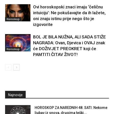
Ovi horoskopski znaci imaju ‘čeličnu
intuiciju’: Ne pokušavajte da ih lažete,
oni znaju istinu prije nego što je
Horoskop
izgovorite
BOL JE BILA NUŽNA, ALI SADA STIŽE
NAGRADA: Ovan, Djevica i OVAJ znak
će DOŽIVJET PREOKRET koji će
Horoskop
PAMTITI ČITAV ŽIVOT!
Najnovije
HOROSKOP ZA NAREDNIH 48. SATI: Nekome
ljubav iz snova, drugima teški...