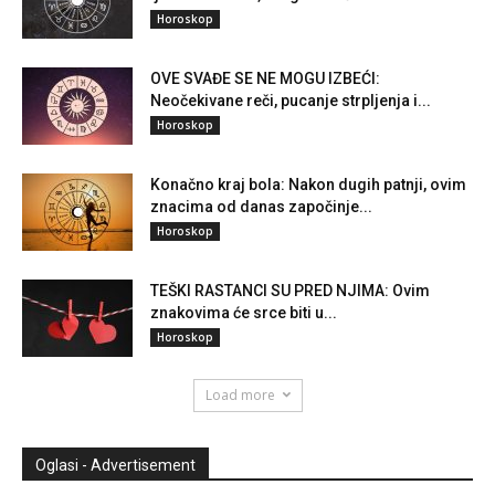
Horoskop
OVE SVAĐE SE NE MOGU IZBEĆI:
Neočekivane reči, pucanje strpljenja i...
Horoskop
Konačno kraj bola: Nakon dugih patnji, ovim
znacima od danas započinje...
Horoskop
TEŠKI RASTANCI SU PRED NJIMA: Ovim
znakovima će srce biti u...
Horoskop
Load more
Oglasi - Advertisement