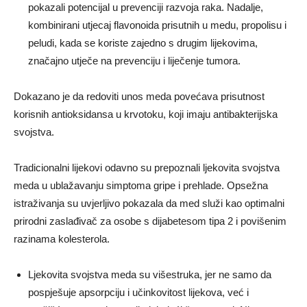
pokazali potencijal u prevenciji razvoja raka. Nadalje,
kombinirani utjecaj flavonoida prisutnih u medu, propolisu i
peludi, kada se koriste zajedno s drugim lijekovima,
značajno utječe na prevenciju i liječenje tumora.
Dokazano je da redoviti unos meda povećava prisutnost
korisnih antioksidansa u krvotoku, koji imaju antibakterijska
svojstva.
Tradicionalni lijekovi odavno su prepoznali ljekovita svojstva
meda u ublažavanju simptoma gripe i prehlade. Opsežna
istraživanja su uvjerljivo pokazala da med služi kao optimalni
prirodni zaslađivač za osobe s dijabetesom tipa 2 i povišenim
razinama kolesterola.
Ljekovita svojstva meda su višestruka, jer ne samo da
pospješuje apsorpciju i učinkovitost lijekova, već i