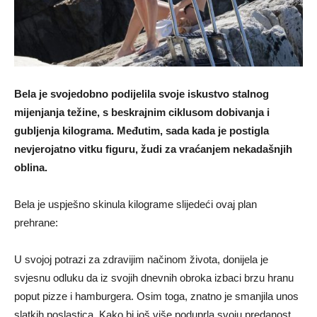
Bela je svojedobno podijelila svoje iskustvo stalnog
mijenjanja težine, s beskrajnim ciklusom dobivanja i
gubljenja kilograma. Međutim, sada kada je postigla
nevjerojatno vitku figuru, žudi za vraćanjem nekadašnjih
oblina.
Bela je uspješno skinula kilograme slijedeći ovaj plan
prehrane:
U svojoj potrazi za zdravijim načinom života, donijela je
svjesnu odluku da iz svojih dnevnih obroka izbaci brzu hranu
poput pizze i hamburgera. Osim toga, znatno je smanjila unos
slatkih poslastica. Kako bi još više poduprla svoju predanost,