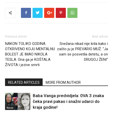
Previous article
Next article
NAKON TOLIKO GODINA
Snežana nikad nije krila kako i
OTKRIVENO KOJU MENTALNU
zašto ju je PREVARIO MUŽ: “Ja
BOLEST JE IMAO NIKOLA
sam se posvetila detetu, a on
TESLA: Ona ga je KOŠTALA
DRUGOJ ŽENI”
ŽIVOTA i jezive smrti
RELATED ARTICLES
MORE FROM AUTHOR
Baba Vanga predvidjela: 0VA 3 znaka
čeka pravi pakao i snažni udarci do
kraja godine!
Novo