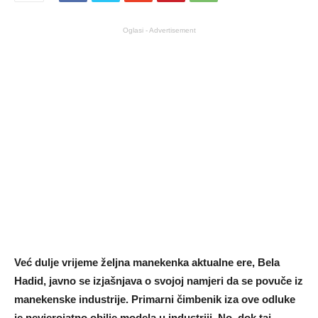
Oglasi - Advertisement
Već dulje vrijeme željna manekenka aktualne ere, Bela
Hadid, javno se izjašnjava o svojoj namjeri da se povuče iz
manekenske industrije. Primarni čimbenik iza ove odluke
je nevjerojatno obilje modela u industriji. No, dok taj