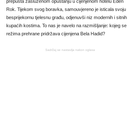
prepušta zasluženom opuštanju u cijenjenom hotelu Eden
Rok. Tijekom svog boravka, samouvjereno je isticala svoju
besprijekornu tjelesnu građu, odjenuvši niz modernih i sitnih
kupaćih kostima. To nas je navelo na razmišljanje: kojeg se
režima prehrane pridržava cijenjena Bela Hadid?
Sadržaj se nastavlja nakon oglasa