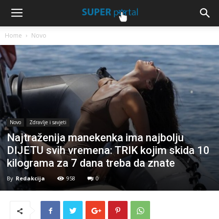
Home
Novo
Novo
Zdravlje i savjeti
Najtraženija manekenka ima najbolju
DIJETU svih vremena: TRIK kojim skida 10
kilograma za 7 dana treba da znate
By
Redakcija
958
0