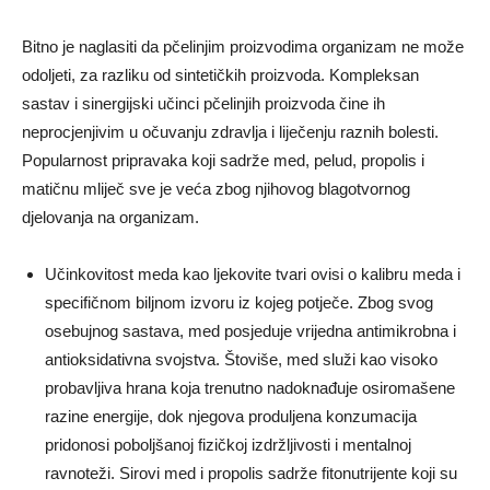
Bitno je naglasiti da pčelinjim proizvodima organizam ne može
odoljeti, za razliku od sintetičkih proizvoda. Kompleksan
sastav i sinergijski učinci pčelinjih proizvoda čine ih
neprocjenjivim u očuvanju zdravlja i liječenju raznih bolesti.
Popularnost pripravaka koji sadrže med, pelud, propolis i
matičnu mliječ sve je veća zbog njihovog blagotvornog
djelovanja na organizam.
Učinkovitost meda kao ljekovite tvari ovisi o kalibru meda i
specifičnom biljnom izvoru iz kojeg potječe. Zbog svog
osebujnog sastava, med posjeduje vrijedna antimikrobna i
antioksidativna svojstva. Štoviše, med služi kao visoko
probavljiva hrana koja trenutno nadoknađuje osiromašene
razine energije, dok njegova produljena konzumacija
pridonosi poboljšanoj fizičkoj izdržljivosti i mentalnoj
ravnoteži. Sirovi med i propolis sadrže fitonutrijente koji su