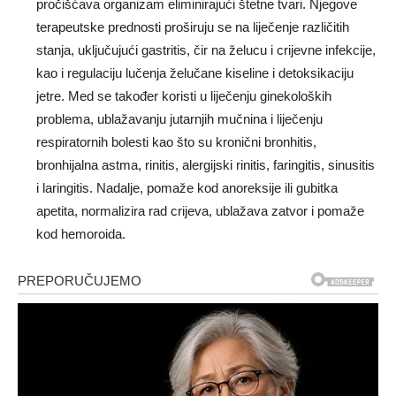
pročišćava organizam eliminirajući štetne tvari. Njegove
terapeutske prednosti proširuju se na liječenje različitih
stanja, uključujući gastritis, čir na želucu i crijevne infekcije,
kao i regulaciju lučenja želučane kiseline i detoksikaciju
jetre. Med se također koristi u liječenju ginekoloških
problema, ublažavanju jutarnjih mučnina i liječenju
respiratornih bolesti kao što su kronični bronhitis,
bronhijalna astma, rinitis, alergijski rinitis, faringitis, sinusitis
i laringitis. Nadalje, pomaže kod anoreksije ili gubitka
apetita, normalizira rad crijeva, ublažava zatvor i pomaže
kod hemoroida.