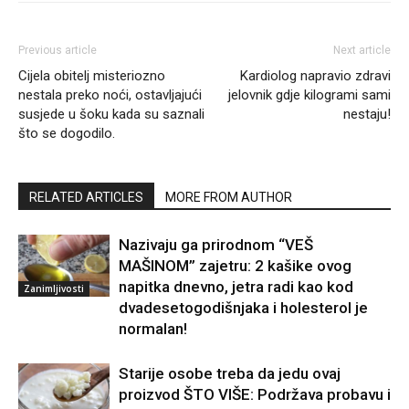
Previous article
Next article
Cijela obitelj misteriozno
Kardiolog napravio zdravi
nestala preko noći, ostavljajući
jelovnik gdje kilogrami sami
susjede u šoku kada su saznali
nestaju!
što se dogodilo.
RELATED ARTICLES
MORE FROM AUTHOR
Nazivaju ga prirodnom “VEŠ
MAŠINOM” zajetru: 2 kašike ovog
napitka dnevno, jetra radi kao kod
Zanimljivosti
dvadesetogodišnjaka i holesterol je
normalan!
Starije osobe treba da jedu ovaj
proizvod ŠTO VIŠE: Podržava probavu i