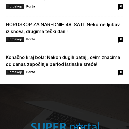
Portal
Horoskop
0
HOROSKOP ZA NAREDNIH 48. SATI: Nekome ljubav
iz snova, drugima teški dani!
Portal
Horoskop
0
Konačno kraj bola: Nakon dugih patnji, ovim znacima
od danas započinje period istinske sreće!
Portal
Horoskop
0