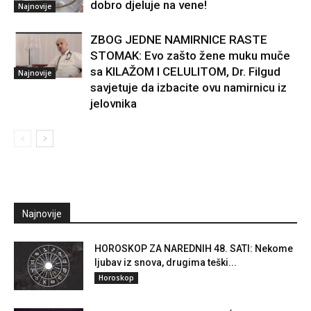
dobro djeluje na vene!
Najnovije
ZBOG JEDNE NAMIRNICE RASTE
STOMAK: Evo zašto žene muku muče
sa KILAŽOM I CELULITOM, Dr. Filgud
Najnovije
savjetuje da izbacite ovu namirnicu iz
jelovnika
Najnovije
HOROSKOP ZA NAREDNIH 48. SATI: Nekome
ljubav iz snova, drugima teški...
Horoskop