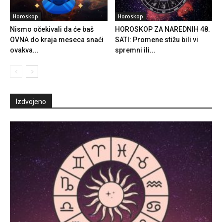
Horoskop
Horoskop
Nismo očekivali da će baš
HOROSKOP ZA NAREDNIH 48.
OVNA do kraja meseca snaći
SATI: Promene stižu bili vi
ovakva...
spremni ili...
Izdvojeno