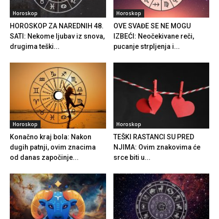
Horoskop
Horoskop
HOROSKOP ZA NAREDNIH 48.
OVE SVAĐE SE NE MOGU
SATI: Nekome ljubav iz snova,
IZBEĆI: Neočekivane reči,
drugima teški...
pucanje strpljenja i...
Horoskop
Horoskop
Konačno kraj bola: Nakon
TEŠKI RASTANCI SU PRED
dugih patnji, ovim znacima
NJIMA: Ovim znakovima će
od danas započinje...
srce biti u...