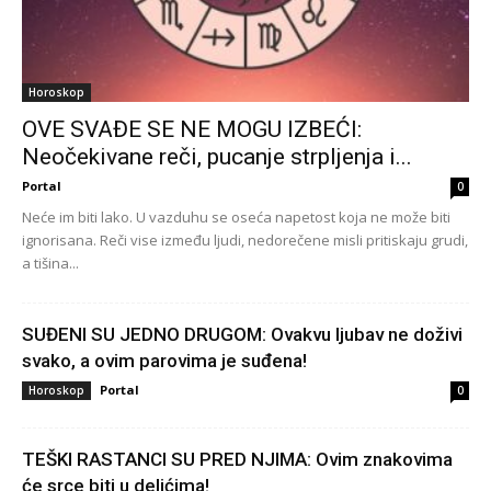
Horoskop
OVE SVAĐE SE NE MOGU IZBEĆI:
Neočekivane reči, pucanje strpljenja i...
Portal
0
Neće im biti lako. U vazduhu se oseća napetost koja ne može biti
ignorisana. Reči vise između ljudi, nedorečene misli pritiskaju grudi,
a tišina...
SUĐENI SU JEDNO DRUGOM: Ovakvu ljubav ne doživi
svako, a ovim parovima je suđena!
Portal
Horoskop
0
TEŠKI RASTANCI SU PRED NJIMA: Ovim znakovima
će srce biti u delićima!