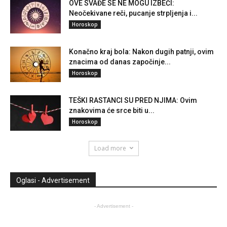
OVE SVAĐE SE NE MOGU IZBEĆI:
Neočekivane reči, pucanje strpljenja i...
Horoskop
Konačno kraj bola: Nakon dugih patnji, ovim
znacima od danas započinje...
Horoskop
TEŠKI RASTANCI SU PRED NJIMA: Ovim
znakovima će srce biti u...
Horoskop
Load more
Oglasi - Advertisement
- Advertisement -