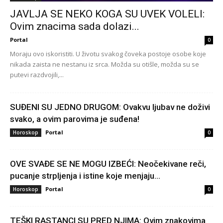
JAVLJA SE NEKO KOGA SU UVEK VOLELI:
Ovim znacima sada dolazi...
Portal
0
Moraju ovo iskoristiti. U životu svakog čoveka postoje osobe koje
nikada zaista ne nestanu iz srca. Možda su otišle, možda su se
putevi razdvojili,...
SUĐENI SU JEDNO DRUGOM: Ovakvu ljubav ne doživi
svako, a ovim parovima je suđena!
Portal
Horoskop
0
OVE SVAĐE SE NE MOGU IZBEĆI: Neočekivane reči,
pucanje strpljenja i istine koje menjaju...
Portal
Horoskop
0
TEŠKI RASTANCI SU PRED NJIMA: Ovim znakovima