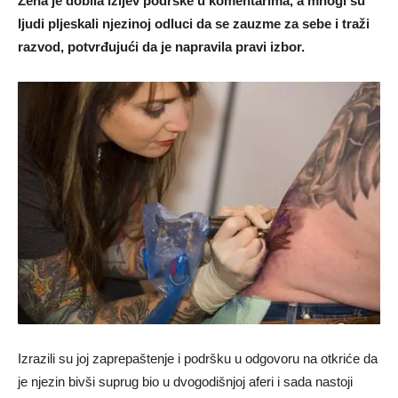
Žena je dobila izljev podrške u komentarima, a mnogi su
ljudi pljeskali njezinoj odluci da se zauzme za sebe i traži
razvod, potvrđujući da je napravila pravi izbor.
Izrazili su joj zaprepaštenje i podršku u odgovoru na otkriće da
je njezin bivši suprug bio u dvogodišnjoj aferi i sada nastoji