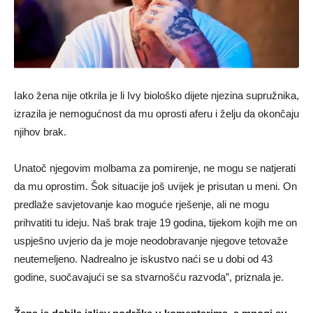
Iako žena nije otkrila je li Ivy biološko dijete njezina supružnika,
izrazila je nemogućnost da mu oprosti aferu i želju da okončaju
njihov brak.
Unatoč njegovim molbama za pomirenje, ne mogu se natjerati
da mu oprostim. Šok situacije još uvijek je prisutan u meni. On
predlaže savjetovanje kao moguće rješenje, ali ne mogu
prihvatiti tu ideju. Naš brak traje 19 godina, tijekom kojih me on
uspješno uvjerio da je moje neodobravanje njegove tetovaže
neutemeljeno. Nadrealno je iskustvo naći se u dobi od 43
godine, suočavajući se sa stvarnošću razvoda”, priznala je.