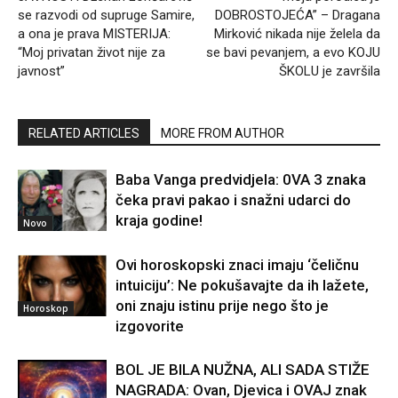
se razvodi od supruge Samire,
DOBROSTOJEĆA” – Dragana
a ona je prava MISTERIJA:
Mirković nikada nije želela da
“Moj privatan život nije za
se bavi pevanjem, a evo KOJU
javnost”
ŠKOLU je završila
RELATED ARTICLES
MORE FROM AUTHOR
Baba Vanga predvidjela: 0VA 3 znaka
čeka pravi pakao i snažni udarci do
kraja godine!
Novo
Ovi horoskopski znaci imaju ‘čeličnu
intuiciju’: Ne pokušavajte da ih lažete,
oni znaju istinu prije nego što je
Horoskop
izgovorite
BOL JE BILA NUŽNA, ALI SADA STIŽE
NAGRADA: Ovan, Djevica i OVAJ znak