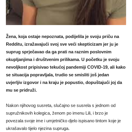
Žena, koja ostaje nepoznata, podijelila je svoju priču na
Redditu, izražavajući svoj sve veći skepticizam jer ju je
suprug sprječavao da ga prati na raznim poslovnim
okupljanjima i društvenim prilikama. U početku je svoju
nevoljkost pripisivao tekućoj pandemiji COVID-19, ali kako
se situacija popravljala, trudio se smisliti još jedan
uvjerljiv izgovor i na kraju je popustio, dopuštajući joj da
mu se pridruži.
Nakon njihovog susreta, slučajno se susrela s jednom od
supružnikovih kolegica, ženom po imenu Lili, i brzo je
povezala svoje ime i umjetničko djelo ispisano tintom koje je
ukrašavalo tijelo njezina supruga.