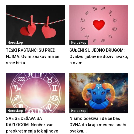
Horoskop
Horoskop
TEŠKI RASTANCI SU PRED
SUĐENI SU JEDNO DRUGOM:
NJIMA: Ovim znakovima će
Ovakvu ljubav ne doživi svako,
srce biti u...
a ovim...
Horoskop
Horoskop
SVE SE DEŠAVA SA
Nismo očekivali da će baš
RAZLOGOM: Neočekivan
OVNA do kraja meseca snaći
preokret menja tok njihove
ovakva...