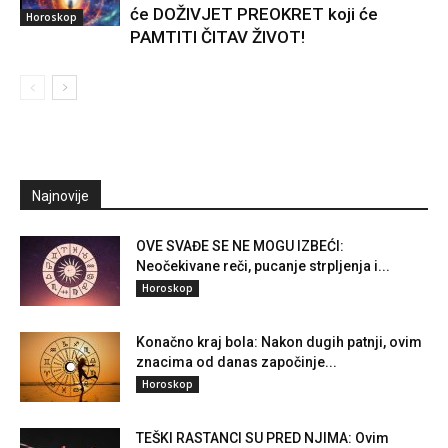
će DOŽIVJET PREOKRET koji će
Horoskop
PAMTITI ČITAV ŽIVOT!
Najnovije
OVE SVAĐE SE NE MOGU IZBEĆI:
Neočekivane reči, pucanje strpljenja i...
Horoskop
Konačno kraj bola: Nakon dugih patnji, ovim
znacima od danas započinje...
Horoskop
TEŠKI RASTANCI SU PRED NJIMA: Ovim