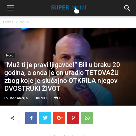
Home
Novo
Novo
“Muž ti je pravi ljigavac!” Bili u braku 20
godina, a onda je on uradio TETOVAŽU
zbog koje je slučajno OTKRILA njegov
DVOSTRUKI ŽIVOT
By
Redakcija
908
0