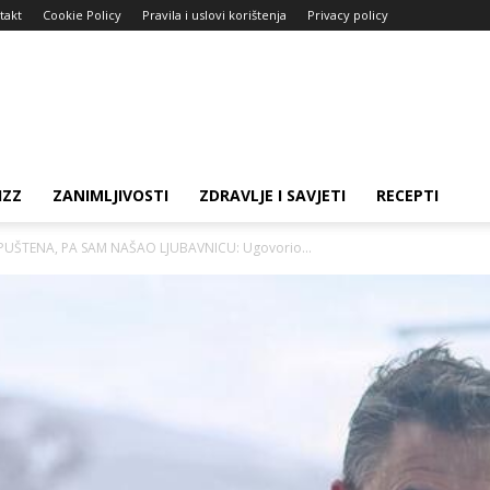
takt
Cookie Policy
Pravila i uslovi korištenja
Privacy policy
IZZ
ZANIMLJIVOSTI
ZDRAVLJE I SAVJETI
RECEPTI
PUŠTENA, PA SAM NAŠAO LJUBAVNICU: Ugovorio...