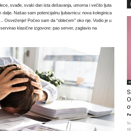
dece, svađe, svaki dan ista dešavanja, umorna i večito ljuta
alje. Našao sam potencijalnu ljubavnicu: nova koleginica
na… Osveženje! Počeo sam da “oblećem” oko nje. Vodio je u
m servirao klasične izgovore: pao server, zaglavio na
H
S
O
o
Po
Su
sl