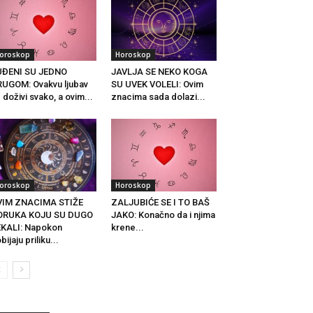
oroskop
Horoskop
UĐENI SU JEDNO
JAVLJA SE NEKO KOGA
UGOM: Ovakvu ljubav
SU UVEK VOLELI: Ovim
 doživi svako, a ovim...
znacima sada dolazi...
oroskop
Horoskop
VIM ZNACIMA STIŽE
ZALJUBIĆE SE I TO BAŠ
ORUKA KOJU SU DUGO
JAKO: Konačno da i njima
KALI: Napokon
krene...
bijaju priliku...