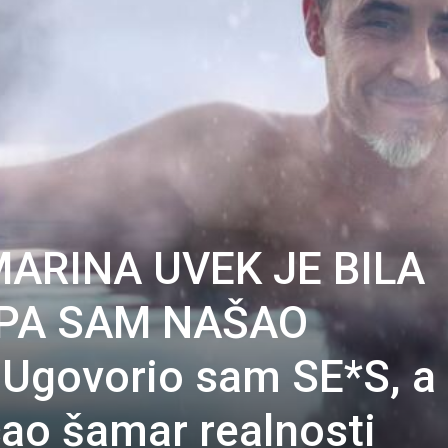
ARINA UVEK JE BILA
 PA SAM NAŠAO
Ugovorio sam SE*S, a
ao šamar realnosti