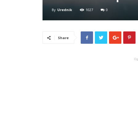
By
Urednik
1027
0
Share
Og