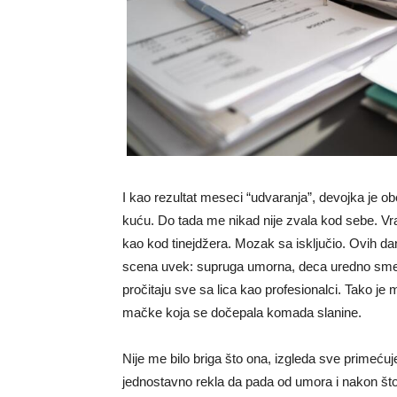
I kao rezultat meseci “udvaranja”, devojka je 
kuću. Do tada me nikad nije zvala kod sebe. Vrat
kao kod tinejdžera. Mozak sa isključio. Ovih 
scena uvek: supruga umorna, deca uredno smešt
pročitaju sve sa lica kao profesionalci. Tako j
mačke koja se dočepala komada slanine.
Nije me bilo briga što ona, izgleda sve primećuj
jednostavno rekla da pada od umora i nakon što