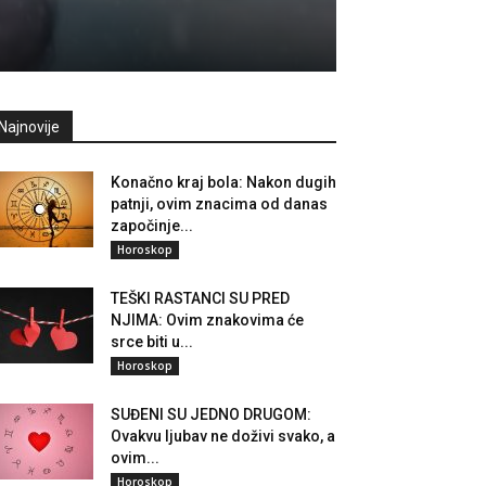
Najnovije
Konačno kraj bola: Nakon dugih
patnji, ovim znacima od danas
započinje...
Horoskop
TEŠKI RASTANCI SU PRED
NJIMA: Ovim znakovima će
srce biti u...
Horoskop
SUĐENI SU JEDNO DRUGOM:
Ovakvu ljubav ne doživi svako, a
ovim...
Horoskop