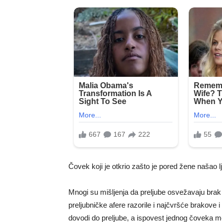
Čovek koji je otkrio zašto je pored žene našao 
Mnogi su mišljenja da preljube osvežavaju brak 
preljubničke afere razorile i najčvršće brakove i
dovodi do preljube, a ispovest jednog čoveka m