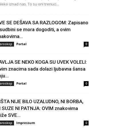
leko iznad nas. To su oni trenuci...
VE SE DEŠAVA SA RAZLOGOM: Zapisano
 sudbini se mora dogoditi, a ovim
nakovima...
Portal
oroskop
0
AVLJA SE NEKO KOGA SU UVEK VOLELI:
vim znacima sada dolazi ljubavna šansa
ju...
Portal
oroskop
0
IŠTA NIJE BILO UZALUDNO, NI BORBA,
I SUZE NI PATNJA: OVIM znakovima
tiže SVE...
Impressum
oroskop
0