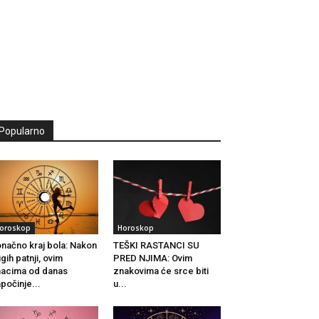
Popularno
oroskop
Horoskop
načno kraj bola: Nakon
TEŠKI RASTANCI SU
gih patnji, ovim
PRED NJIMA: Ovim
acima od danas
znakovima će srce biti
počinje...
u...