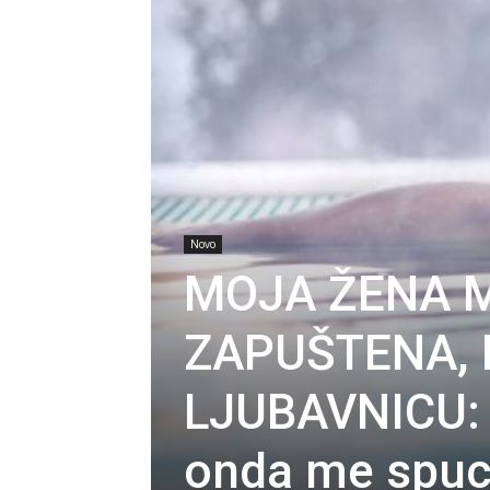
Novo
MOJA ŽENA M
ZAPUŠTENA,
LJUBAVNICU: 
onda me spuc