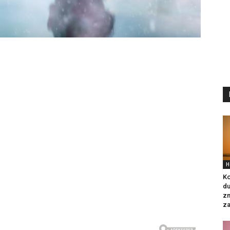
H
Ko
du
zn
za