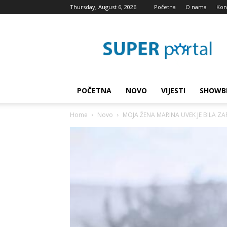
Thursday, August 6, 2026
Početna
O nama
Kon
Super
blog
POČETNA
NOVO
VIJESTI
SHOWB
Home
Novo
MOJA ŽENA MARINA UVEK JE BILA ZA