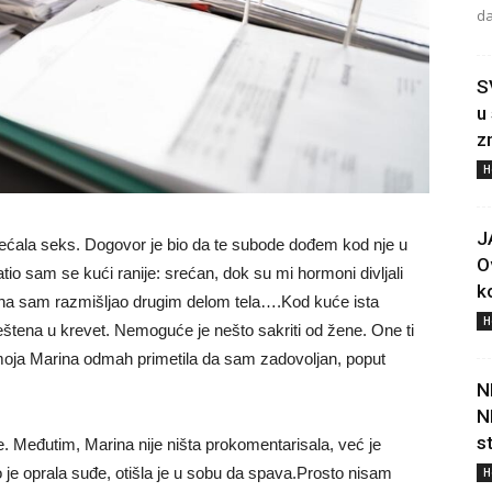
da
S
u
z
H
J
obećala seks. Dogovor je bio da te subode dođem kod nje u
O
io sam se kući ranije: srećan, dok su mi hormoni divljali
ko
dana sam razmišljao drugim delom tela….Kod kuće ista
H
ena u krevet. Nemoguće je nešto sakriti od žene. One ti
e moja Marina odmah primetila da sam zadovoljan, poput
N
N
s
e. Međutim, Marina nije ništa prokomentarisala, već je
 je oprala suđe, otišla je u sobu da spava.Prosto nisam
H