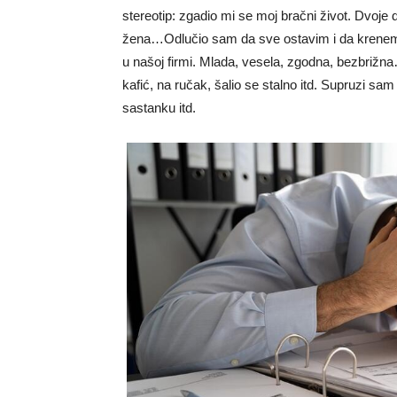
stereotip: zgadio mi se moj bračni život. Dvoje 
žena…Odlučio sam da sve ostavim i da krenem d
u našoj firmi. Mlada, vesela, zgodna, bezbriž
kafić, na ručak, šalio se stalno itd. Supruzi sa
sastanku itd.