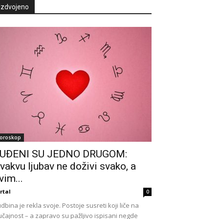
Izdvojeno
oroskop
UĐENI SU JEDNO DRUGOM:
vakvu ljubav ne doživi svako, a
vim...
rtal
0
dbina je rekla svoje. Postoje susreti koji liče na
učajnost – a zapravo su pažljivo ispisani negde