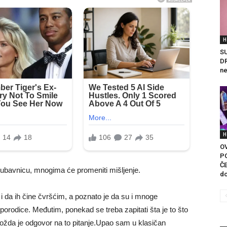
H
S
DR
ne
H
O
P
ČE
ljubavnicu, mnogima će promeniti mišljenje.
do
i da ih čine čvršćim, a poznato je da su i mnoge
 porodice. Međutim, ponekad se treba zapitati šta je to što
ožda je odgovor na to pitanje.Upao sam u klasičan