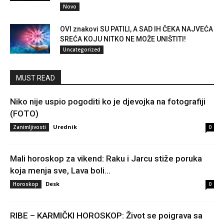
Novo
OVI znakovi SU PATILI, A SAD IH ČEKA NAJVEĆA
SREĆA KOJU NITKO NE MOŽE UNIŠTITI!
Uncategorized
MUST READ
Niko nije uspio pogoditi ko je djevojka na fotografiji
(FOTO)
Urednik
Zanimljivosti
0
Mali horoskop za vikend: Raku i Jarcu stiže poruka
koja menja sve, Lava boli...
Desk
Horoskop
0
RIBE – KARMIČKI HOROSKOP: Život se poigrava sa