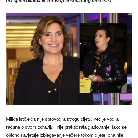
čia sjemenkama ili zdravog čokoladnog moussea.
Milica ističe da nije sprovodila strogu dijetu, već je vodila
računa o svom zdravlju i nije prakticirala gladovanje. Iako se
obično savjetuje izbjegavanje večere tokom dijete, ona nije