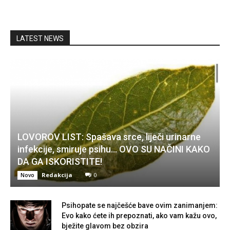
LATEST NEWS
LOVOROV LIST: Spašava srce, liječi urinarne
infekcije, smiruje psihu… OVO SU NAČINI KAKO
DA GA ISKORISTITE!
Redakcija
0
Novo
Psihopate se najčešće bave ovim zanimanjem:
Evo kako ćete ih prepoznati, ako vam kažu ovo,
bježite glavom bez obzira