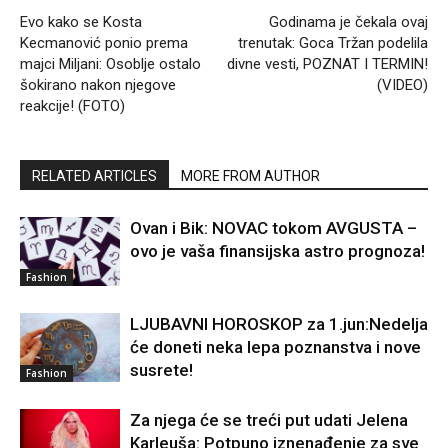
Evo kako se Kosta
Godinama je čekala ovaj
Kecmanović ponio prema
trenutak: Goca Tržan podelila
majci Miljani: Osoblje ostalo
divne vesti, POZNAT I TERMIN!
šokirano nakon njegove
(VIDEO)
reakcije! (FOTO)
RELATED ARTICLES
MORE FROM AUTHOR
Ovan i Bik: NOVAC tokom AVGUSTA –
ovo je vaša finansijska astro prognoza!
Fashion
LJUBAVNI HOROSKOP za 1.jun:Nedelja
će doneti neka lepa poznanstva i nove
susrete!
Fashion
Za njega će se treći put udati Jelena
Karleuša: Potpuno iznenađenje za sve