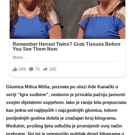
Glumica Milica Milša, poznata po ulozi Ade Kanački u
seriji “Igra sudbine”, nedavno je privukla pažnju javnosti
svojim dijetalnim uspjehom. Iako je ranije bila prepoznata
kao jedna od najljepših i najzgodnijih glumica, tokom
posljednjih godina dobila je značajan broj kilograma.
Međutim, prošlog ljeta odlučila je promijeniti svoj način
prehrane, što joj je omogućilo gubitak deset kilograma u