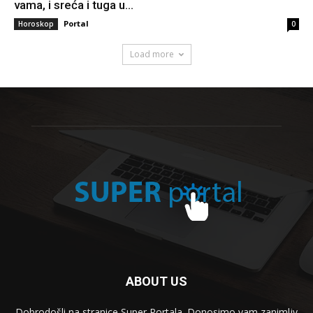
vama, i sreća i tuga u...
Portal
Horoskop
0
Load more
ABOUT US
Dobrodošli na stranice Super Portala. Donosimo vam zanimljv