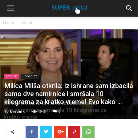
Home
Fashion
Fashion
Showbizz
Milica Milša otkrila: Iz ishrane sam izbacila
samo dve namirnice i smršala 10
kilograma za kratko vreme! Evo kako …
By
Urednik
1945
0