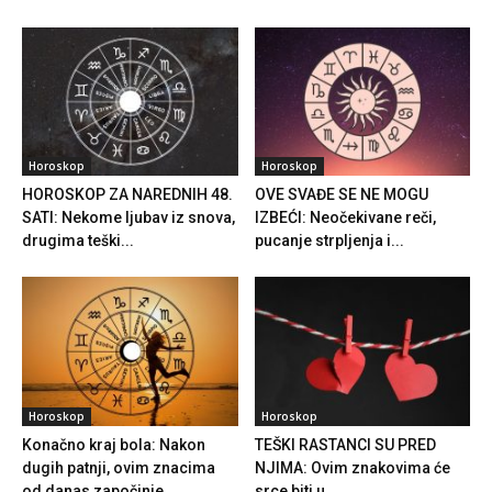
Horoskop
Horoskop
HOROSKOP ZA NAREDNIH 48.
OVE SVAĐE SE NE MOGU
SATI: Nekome ljubav iz snova,
IZBEĆI: Neočekivane reči,
drugima teški...
pucanje strpljenja i...
Horoskop
Horoskop
Konačno kraj bola: Nakon
TEŠKI RASTANCI SU PRED
dugih patnji, ovim znacima
NJIMA: Ovim znakovima će
od danas započinje...
srce biti u...