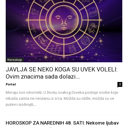
Horoskop
JAVLJA SE NEKO KOGA SU UVEK VOLELI:
Ovim znacima sada dolazi...
Portal
0
Moraju ovo iskoristiti. U životu svakog čoveka postoje osobe koje
nikada zaista ne nestanu iz srca. Možda su otišle, možda su se
putevi razdvojili,...
HOROSKOP ZA NAREDNIH 48. SATI: Nekome ljubav