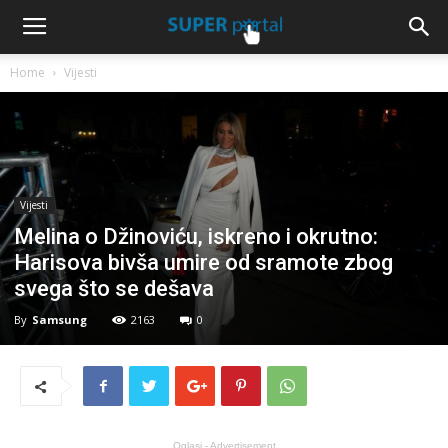
Home
Vijesti
Vijesti
Melina o Džinoviću, iskreno i okrutno:
Harisova bivša umire od sramote zbog
svega što se dešava
By
Samsung
2163
0
Oglasi - Advertisement