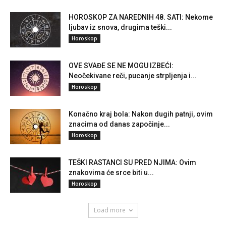
HOROSKOP ZA NAREDNIH 48. SATI: Nekome
ljubav iz snova, drugima teški...
Horoskop
OVE SVAĐE SE NE MOGU IZBEĆI:
Neočekivane reči, pucanje strpljenja i...
Horoskop
Konačno kraj bola: Nakon dugih patnji, ovim
znacima od danas započinje...
Horoskop
TEŠKI RASTANCI SU PRED NJIMA: Ovim
znakovima će srce biti u...
Horoskop
Load more