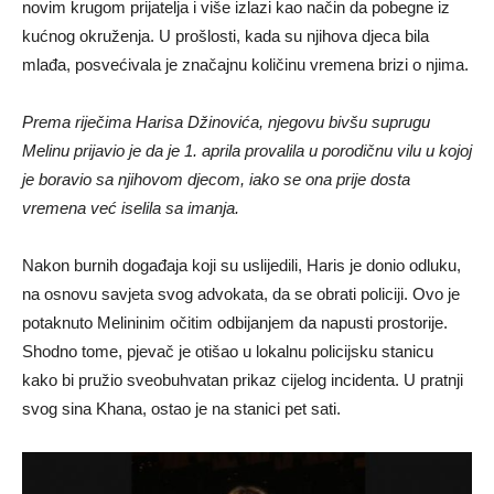
novim krugom prijatelja i više izlazi kao način da pobegne iz
kućnog okruženja. U prošlosti, kada su njihova djeca bila
mlađa, posvećivala je značajnu količinu vremena brizi o njima.
Prema riječima Harisa Džinovića, njegovu bivšu suprugu
Melinu prijavio je da je 1. aprila provalila u porodičnu vilu u kojoj
je boravio sa njihovom djecom, iako se ona prije dosta
vremena već iselila sa imanja.
Nakon burnih događaja koji su uslijedili, Haris je donio odluku,
na osnovu savjeta svog advokata, da se obrati policiji. Ovo je
potaknuto Melininim očitim odbijanjem da napusti prostorije.
Shodno tome, pjevač je otišao u lokalnu policijsku stanicu
kako bi pružio sveobuhvatan prikaz cijelog incidenta. U pratnji
svog sina Khana, ostao je na stanici pet sati.