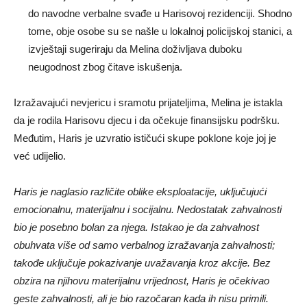
do navodne verbalne svađe u Harisovoj rezidenciji. Shodno
tome, obje osobe su se našle u lokalnoj policijskoj stanici, a
izvještaji sugeriraju da Melina doživljava duboku
neugodnost zbog čitave iskušenja.
Izražavajući nevjericu i sramotu prijateljima, Melina je istakla
da je rodila Harisovu djecu i da očekuje finansijsku podršku.
Međutim, Haris je uzvratio ističući skupe poklone koje joj je
već udijelio.
Haris je naglasio različite oblike eksploatacije, uključujući
emocionalnu, materijalnu i socijalnu. Nedostatak zahvalnosti
bio je posebno bolan za njega. Istakao je da zahvalnost
obuhvata više od samo verbalnog izražavanja zahvalnosti;
takođe uključuje pokazivanje uvažavanja kroz akcije. Bez
obzira na njihovu materijalnu vrijednost, Haris je očekivao
geste zahvalnosti, ali je bio razočaran kada ih nisu primili.