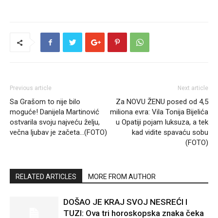
Previous article
Next article
Sa Grašom to nije bilo
Za NOVU ŽENU posed od 4,5
moguće! Danijela Martinović
miliona evra: Vila Tonija Bijelića
ostvarila svoju najveću želju,
u Opatiji pojam luksuza, a tek
večna ljubav je začeta…(FOTO)
kad vidite spavaću sobu
(FOTO)
RELATED ARTICLES
MORE FROM AUTHOR
DOŠAO JE KRAJ SVOJ NESREĆI I
TUZI: Ova tri horoskopska znaka čeka