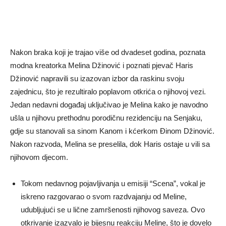
Nakon braka koji je trajao više od dvadeset godina, poznata
modna kreatorka Melina Džinović i poznati pjevač Haris
Džinović napravili su izazovan izbor da raskinu svoju
zajednicu, što je rezultiralo poplavom otkrića o njihovoj vezi.
Jedan nedavni događaj uključivao je Melina kako je navodno
ušla u njihovu prethodnu porodičnu rezidenciju na Senjaku,
gdje su stanovali sa sinom Kanom i kćerkom Đinom Džinović.
Nakon razvoda, Melina se preselila, dok Haris ostaje u vili sa
njihovom djecom.
Tokom nedavnog pojavljivanja u emisiji “Scena”, vokal je
iskreno razgovarao o svom razdvajanju od Meline,
udubljujući se u lične zamršenosti njihovog saveza. Ovo
otkrivanje izazvalo je bijesnu reakciju Meline, što je dovelo