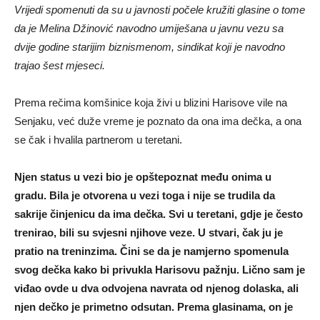
Vrijedi spomenuti da su u javnosti počele kružiti glasine o tome
da je Melina Džinović navodno umiješana u javnu vezu sa
dvije godine starijim biznismenom, sindikat koji je navodno
trajao šest mjeseci.
Prema rečima komšinice koja živi u blizini Harisove vile na
Senjaku, već duže vreme je poznato da ona ima dečka, a ona
se čak i hvalila partnerom u teretani.
Njen status u vezi bio je opštepoznat među onima u
gradu. Bila je otvorena u vezi toga i nije se trudila da
sakrije činjenicu da ima dečka. Svi u teretani, gdje je često
trenirao, bili su svjesni njihove veze. U stvari, čak ju je
pratio na treninzima. Čini se da je namjerno spomenula
svog dečka kako bi privukla Harisovu pažnju. Lično sam je
viđao ovde u dva odvojena navrata od njenog dolaska, ali
njen dečko je primetno odsutan. Prema glasinama, on je