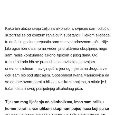
Kako bih utažio svoju želju za alkoholom, svjesno sam odlučio
suzdržati se od konzumiranja ovih supstanci. Tijekom sljedeće
tri do četiri godine prepustio sam se svakodnevnom piću. Nije
bilo ograničeno samo na večernja društvena okupljanja; nego
sam radije konzumirao alkohol tijekom cijelog dana. Od
trenutka kada bih se probudio, nastavio bih sa svojom
dnevnom rutinom, navigirajući s jednog mjesta na drugo, sve
dok sam bio pod utjecajem. Sposobnost Ivana Marinkovića da
se odupre svom poroku bila je uvelike smanjena, a otkrio je i
točan datum svog posljednjeg alkoholnog pića.
Tijekom mog liječenja od alkoholizma, imao sam priliku
komunicirati s raznolikom skupinom pojedinaca koji su se