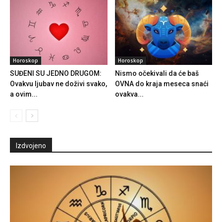
Horoskop
Horoskop
SUĐENI SU JEDNO DRUGOM:
Nismo očekivali da će baš
Ovakvu ljubav ne doživi svako,
OVNA do kraja meseca snaći
a ovim...
ovakva...
Izdvojeno