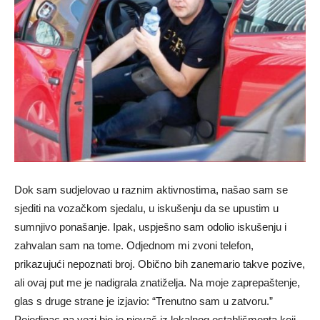
Dok sam sudjelovao u raznim aktivnostima, našao sam se
sjediti na vozačkom sjedalu, u iskušenju da se upustim u
sumnjivo ponašanje. Ipak, uspješno sam odolio iskušenju i
zahvalan sam na tome. Odjednom mi zvoni telefon,
prikazujući nepoznati broj. Obično bih zanemario takve pozive,
ali ovaj put me je nadigrala znatiželja. Na moje zaprepaštenje,
glas s druge strane je izjavio: “Trenutno sam u zatvoru.”
Pojedinac na vezi bio je pjevač iz lokalnog establišmenta koji