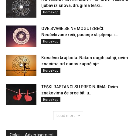
ljubav iz snova, drugima teški...
Horoskop
OVE SVAĐE SE NE MOGU IZBEĆI:
Neočekivane reči, pucanje strpljenja i...
Horoskop
Konačno kraj bola: Nakon dugih patnji, ovim
znacima od danas započinje...
Horoskop
TEŠKI RASTANCI SU PRED NJIMA: Ovim
znakovima će srce biti u...
Horoskop
Load more
Oglasi - Advertisement