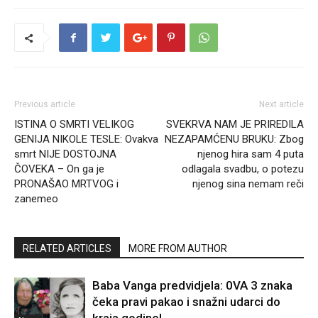
Previous article
Next article
ISTINA O SMRTI VELIKOG
SVEKRVA NAM JE PRIREDILA
GENIJA NIKOLE TESLE: Ovakva
NEZAPAMĆENU BRUKU: Zbog
smrt NIJE DOSTOJNA
njenog hira sam 4 puta
ČOVEKA – On ga je
odlagala svadbu, o potezu
PRONAŠAO MRTVOG i
njenog sina nemam reči
zanemeo
RELATED ARTICLES
MORE FROM AUTHOR
Baba Vanga predvidjela: 0VA 3 znaka
čeka pravi pakao i snažni udarci do