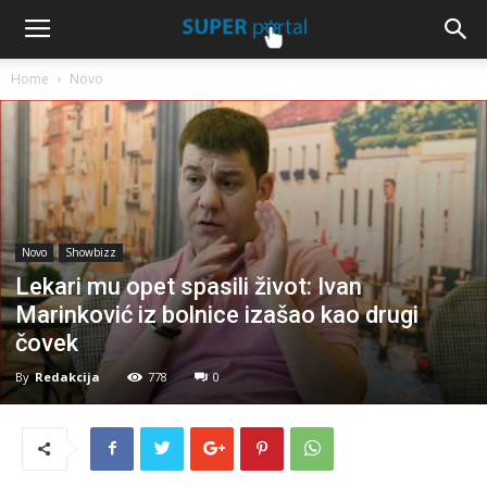
Home
Novo
Novo
Showbizz
Lekari mu opet spasili život: Ivan
Marinković iz bolnice izašao kao drugi
čovek
By
Redakcija
778
0