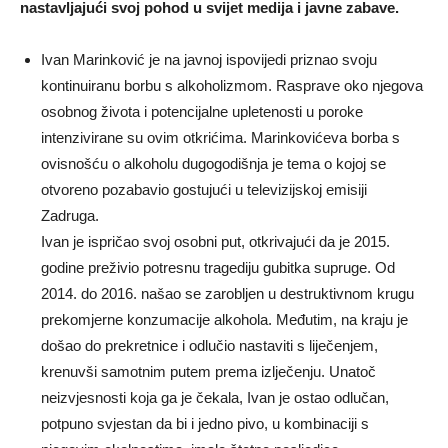
nastavljajući svoj pohod u svijet medija i javne zabave.
Ivan Marinković je na javnoj ispovijedi priznao svoju
kontinuiranu borbu s alkoholizmom. Rasprave oko njegova
osobnog života i potencijalne upletenosti u poroke
intenzivirane su ovim otkrićima. Marinkovićeva borba s
ovisnošću o alkoholu dugogodišnja je tema o kojoj se
otvoreno pozabavio gostujući u televizijskoj emisiji
Zadruga.
Ivan je ispričao svoj osobni put, otkrivajući da je 2015.
godine preživio potresnu tragediju gubitka supruge. Od
2014. do 2016. našao se zarobljen u destruktivnom krugu
prekomjerne konzumacije alkohola. Međutim, na kraju je
došao do prekretnice i odlučio nastaviti s liječenjem,
krenuvši samotnim putem prema izlječenju. Unatoč
neizvjesnosti koja ga je čekala, Ivan je ostao odlučan,
potpuno svjestan da bi i jedno pivo, u kombinaciji s