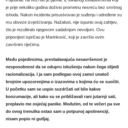
je prije nekoliko godina doživio prometnu nesreću bez smrtnog
ishoda. Nakon incidenta prisustvovao je suđenju i određene su
mu obveze izvješćivanja. Nažalost, nije ispunio ovaj zahtjev,
što je rezultiralo njegovom sadašnjom nevoljom. Ovu
pripovijest ispričao je Marinković, koji je završio ovim
završnim riječima.
Među pojedincima, prevladavajuća nesavršenost je
nesposobnost da se odupru iskušenju nakon čega slijedi
racionalizacija. I ja sam podlegao ovoj zamci unatoč
brojnim upozorenjima o izazovima s kojima ću se suočiti.
U početku sam se uspio suzdržati od bilo kakve
konzumacije, ali kako su se približavali rani jutarnji sati,
preplavio me osjećaj panike. Međutim, od te večeri pa sve
do ovog trenutka ostao sam u potpunoj apstinenciji,
nisam popio ni gutljaj.