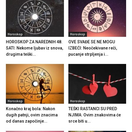
Horoskop
Horoskop
HOROSKOP ZA NAREDNIH 48.
OVE SVAĐE SE NE MOGU
SATI: Nekome ljubav iz snova,
IZBEĆI: Neočekivane reči,
drugima teški...
pucanje strpljenja i...
Horoskop
Horoskop
Konačno kraj bola: Nakon
TEŠKI RASTANCI SU PRED
dugih patnji, ovim znacima
NJIMA: Ovim znakovima će
od danas započinje...
srce biti u...