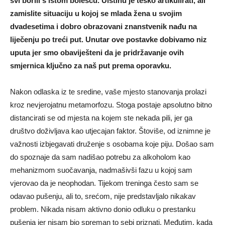
svi borili s istom bolešću. Uistinu je teško artikulirati, ali
zamislite situaciju u kojoj se mlada žena u svojim
dvadesetima i dobro obrazovani znanstvenik nađu na
liječenju po treći put. Unutar ove postavke dobivamo niz
uputa jer smo obaviješteni da je pridržavanje ovih
smjernica ključno za naš put prema oporavku.
Nakon odlaska iz te sredine, vaše mjesto stanovanja prolazi
kroz nevjerojatnu metamorfozu. Stoga postaje apsolutno bitno
distancirati se od mjesta na kojem ste nekada pili, jer ga
društvo doživljava kao utjecajan faktor. Štoviše, od iznimne je
važnosti izbjegavati druženje s osobama koje piju. Došao sam
do spoznaje da sam nadišao potrebu za alkoholom kao
mehanizmom suočavanja, nadmašivši fazu u kojoj sam
vjerovao da je neophodan. Tijekom treninga često sam se
odavao pušenju, ali to, srećom, nije predstavljalo nikakav
problem. Nikada nisam aktivno donio odluku o prestanku
pušenja jer nisam bio spreman to sebi priznati. Međutim, kada