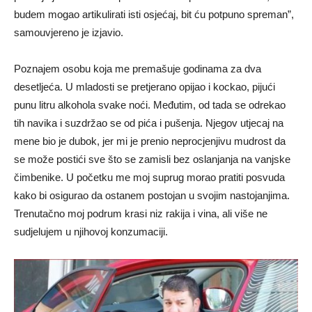
budem mogao artikulirati isti osjećaj, bit ću potpuno spreman”,
samouvjereno je izjavio.
Poznajem osobu koja me premašuje godinama za dva
desetljeća. U mladosti se pretjerano opijao i kockao, pijući
punu litru alkohola svake noći. Međutim, od tada se odrekao
tih navika i suzdržao se od pića i pušenja. Njegov utjecaj na
mene bio je dubok, jer mi je prenio neprocjenjivu mudrost da
se može postići sve što se zamisli bez oslanjanja na vanjske
čimbenike. U početku me moj suprug morao pratiti posvuda
kako bi osigurao da ostanem postojan u svojim nastojanjima.
Trenutačno moj podrum krasi niz rakija i vina, ali više ne
sudjelujem u njihovoj konzumaciji.