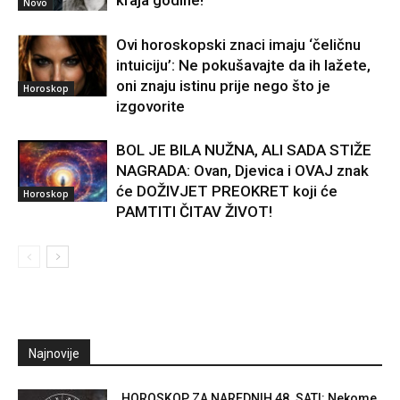
kraja godine!
Novo
Ovi horoskopski znaci imaju ‘čeličnu
intuiciju’: Ne pokušavajte da ih lažete,
oni znaju istinu prije nego što je
Horoskop
izgovorite
BOL JE BILA NUŽNA, ALI SADA STIŽE
NAGRADA: Ovan, Djevica i OVAJ znak
će DOŽIVJET PREOKRET koji će
Horoskop
PAMTITI ČITAV ŽIVOT!
Najnovije
HOROSKOP ZA NAREDNIH 48. SATI: Nekome