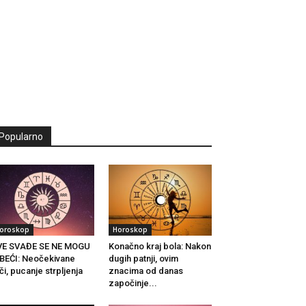
Popularno
oroskop
Horoskop
VE SVAĐE SE NE MOGU
Konačno kraj bola: Nakon
BEĆI: Neočekivane
dugih patnji, ovim
či, pucanje strpljenja
znacima od danas
.
započinje...