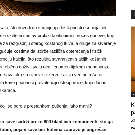
2 sata, što dovodi do smanjenja dostupnosti esencijalnih
ski skeletni sustav prolazi kontinuirani proces obnove, koji
e za razgradnju starog koštanog tkiva, a druge za stvaranje
ćuje kostima da izdrže različita opterećenja i fizički
ciju kalcija, što rezultira stvaranjem slabijih koštanih
ene obično doživljavaju ovaj fenomen tijekom menopauze
ogoršava ako su njihove rezerve kalcija već potrošene.
ja kave pridonosi prevalenciji osteoporoze, koja danas
škaraca.
H
K
koji se bore s prestankom pušenja, iako manji?
p
z
no kave sadrži preko 800 hlapljivih komponenti, što ga
Po
đutim, pojam kave bez kofeina zapravo je pogrešan