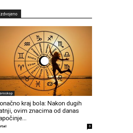
Izdvojeno
oroskop
onačno kraj bola: Nakon dugih
atnji, ovim znacima od danas
apočinje...
rtal
0