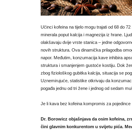
Učinci kofeina na tijelo mogu trajati od 68 do 7
minerala poput kalcija i magnezija iz hrane. Ljud
olakšavaju dvije vrste stanica – jedne odgovorn
novih struktura. Ova dinamička prilagodba omogu
napor. Međutim, konzumacija kave inhibira apsorp
struktura i smanjenjem gustoće kostiju. Dok ž
zbog fiziološkog gubitka kalcija, situacija se p
Uznemirujuće, statistike otkrivaju da konzumaci
pogađa jednu od tri žene i jednog od sedam mu
Je li kava bez kofeina kompromis za pojedince 
Dr. Borowicz objašnjava da osim kofeina, zr
čini glavnim konkurentom u svijetu pića. Me