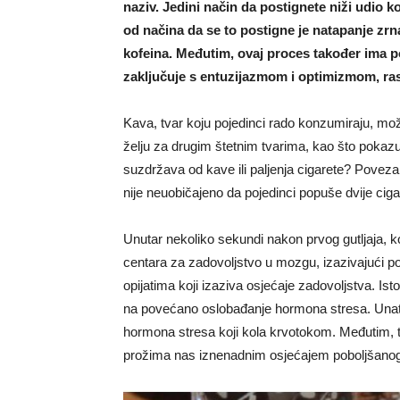
naziv. Jedini način da postignete niži udio k
od načina da se to postigne je natapanje zrn
kofeina. Međutim, ovaj proces također ima po
zaključuje s entuzijazmom i optimizmom, ras
Kava, tvar koju pojedinci rado konzumiraju, mo
želju za drugim štetnim tvarima, kao što pokazu
suzdržava od kave ili paljenja cigarete? Povez
nije neuobičajeno da pojedinci popuše dvije cig
Unutar nekoliko sekundi nakon prvog gutljaja, ko
centara za zadovoljstvo u mozgu, izazivajući p
opijatima koji izaziva osjećaje zadovoljstva. Ist
na povećano oslobađanje hormona stresa. Unatoč 
hormona stresa koji kola krvotokom. Međutim, taj
prožima nas iznenadnim osjećajem poboljšanog r