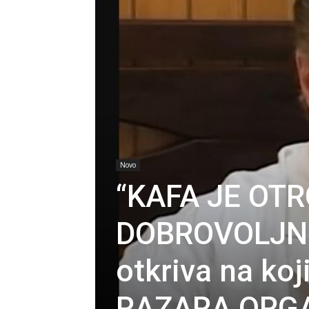
Novo
“KAFA JE OTR
DOBROVOLJNO
otkriva na koj
RAZARA ORG