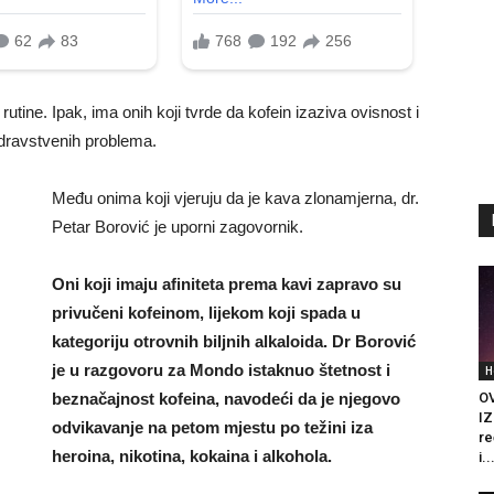
 rutine. Ipak, ima onih koji tvrde da kofein izaziva ovisnost i
dravstvenih problema.
Među onima koji vjeruju da je kava zlonamjerna, dr.
Petar Borović je uporni zagovornik.
Oni koji imaju afiniteta prema kavi zapravo su
privučeni kofeinom, lijekom koji spada u
kategoriju otrovnih biljnih alkaloida. Dr Borović
je u razgovoru za Mondo istaknuo štetnost i
H
O
beznačajnost kofeina, navodeći da je njegovo
IZ
odvikavanje na petom mjestu po težini iza
re
heroina, nikotina, kokaina i alkohola.
i..