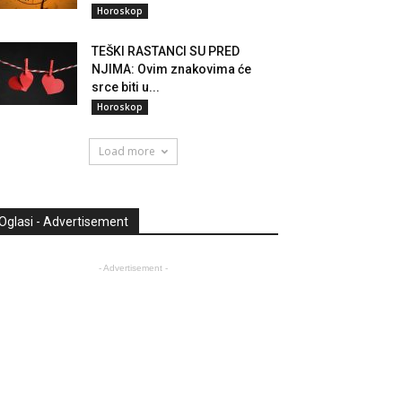
Horoskop
TEŠKI RASTANCI SU PRED
NJIMA: Ovim znakovima će
srce biti u...
Horoskop
Load more
Oglasi - Advertisement
- Advertisement -