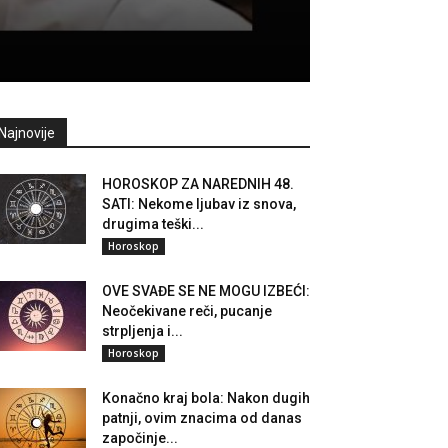
Najnovije
HOROSKOP ZA NAREDNIH 48.
SATI: Nekome ljubav iz snova,
drugima teški...
Horoskop
OVE SVAĐE SE NE MOGU IZBEĆI:
Neočekivane reči, pucanje
strpljenja i...
Horoskop
Konačno kraj bola: Nakon dugih
patnji, ovim znacima od danas
započinje...