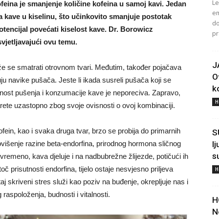
Le
ofeina je smanjenje količine kofeina u samoj kavi. Jedan
em
a kave u kiselinu, što učinkovito smanjuje postotak
do
tencijal povećati kiselost kave. Dr. Borowicz
pr
vjetljavajući ovu temu.
J
že se smatrati otrovnom tvari. Međutim, također pojačava
O
ju navike pušača. Jeste li ikada susreli pušača koji se
ko
anost pušenja i konzumacije kave je neporeciva. Zapravo,
H
arete uzastopno zbog svoje ovisnosti o ovoj kombinaciji.
fein, kao i svaka druga tvar, brzo se probija do primarnih
S
ovišenje razine beta-endorfina, prirodnog hormona sličnog
l
s
ovremeno, kava djeluje i na nadbubrežne žlijezde, potičući ih
prisutnosti endorfina, tijelo ostaje nesvjesno priljeva
H
 skriveni stres služi kao poziv na buđenje, okrepljuje nas i
aspoloženja, budnosti i vitalnosti.
H
N