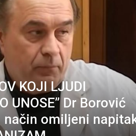
OV KOJI LJUDI
 UNOSE” Dr Borović
i način omiljeni napita
ANIZAM