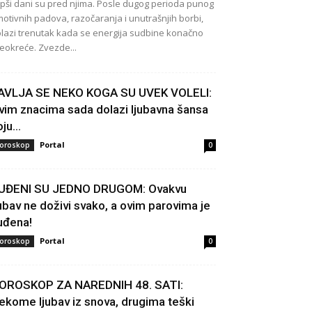
pši dani su pred njima. Posle dugog perioda punog
otivnih padova, razočaranja i unutrašnjih borbi,
lazi trenutak kada se energija sudbine konačno
eokreće. Zvezde...
AVLJA SE NEKO KOGA SU UVEK VOLELI:
vim znacima sada dolazi ljubavna šansa
ju...
Portal
oroskop
0
UĐENI SU JEDNO DRUGOM: Ovakvu
jubav ne doživi svako, a ovim parovima je
uđena!
Portal
oroskop
0
OROSKOP ZA NAREDNIH 48. SATI:
ekome ljubav iz snova, drugima teški