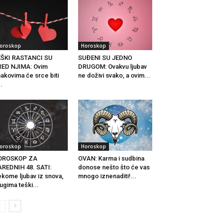
oroskop
Horoskop
EŠKI RASTANCI SU
SUĐENI SU JEDNO
ED NJIMA: Ovim
DRUGOM: Ovakvu ljubav
akovima će srce biti
ne doživi svako, a ovim...
..
oroskop
Horoskop
OROSKOP ZA
OVAN: Karma i sudbina
REDNIH 48. SATI:
donose nešto što će vas
kome ljubav iz snova,
mnogo iznenaditi!...
ugima teški...