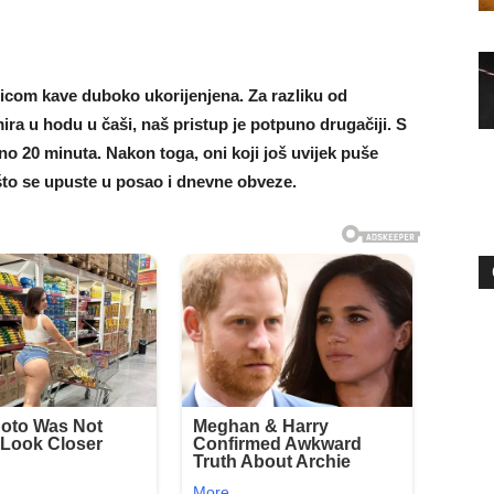
licom kave duboko ukorijenjena. Za razliku od
ra u hodu u čaši, naš pristup je potpuno drugačiji. S
no 20 minuta. Nakon toga, oni koji još uvijek puše
o što se upuste u posao i dnevne obveze.