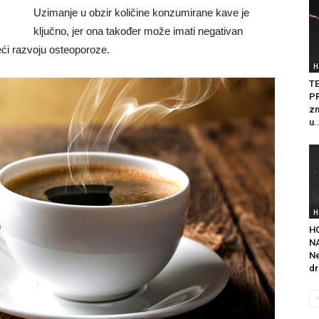
Uzimanje u obzir količine konzumirane kave je
ključno, jer ona također može imati negativan
seći razvoju osteoporoze.
H
T
PR
zn
u.
H
H
NA
Ne
dr