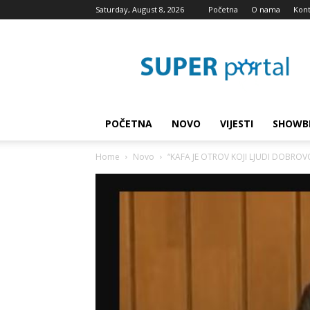
Saturday, August 8, 2026
Početna
O nama
Kont
Super
blog
POČETNA
NOVO
VIJESTI
SHOWB
Home
Novo
“KAFA JE OTROV KOJI LJUDI DOBROVOL