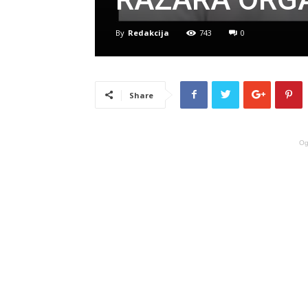
By
Redakcija
743
0
Share
Og