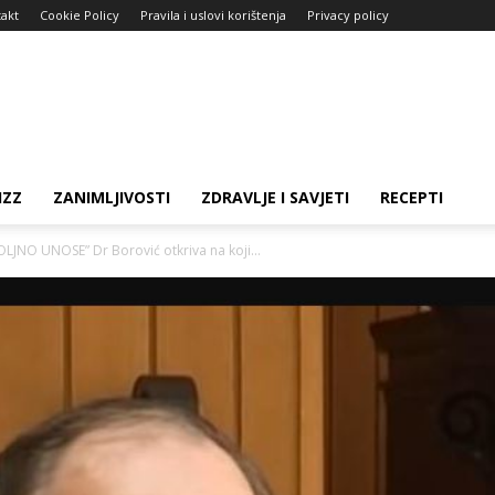
akt
Cookie Policy
Pravila i uslovi korištenja
Privacy policy
IZZ
ZANIMLJIVOSTI
ZDRAVLJE I SAVJETI
RECEPTI
JNO UNOSE” Dr Borović otkriva na koji...