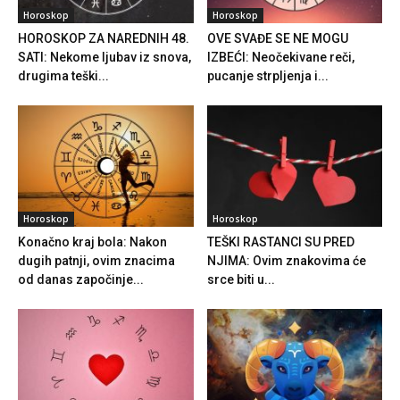
Horoskop
Horoskop
HOROSKOP ZA NAREDNIH 48.
OVE SVAĐE SE NE MOGU
SATI: Nekome ljubav iz snova,
IZBEĆI: Neočekivane reči,
drugima teški...
pucanje strpljenja i...
Horoskop
Horoskop
Konačno kraj bola: Nakon
TEŠKI RASTANCI SU PRED
dugih patnji, ovim znacima
NJIMA: Ovim znakovima će
od danas započinje...
srce biti u...