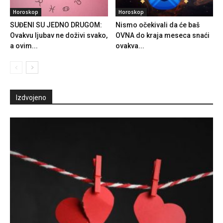
Horoskop
Horoskop
SUĐENI SU JEDNO DRUGOM:
Nismo očekivali da će baš
Ovakvu ljubav ne doživi svako,
OVNA do kraja meseca snaći
a ovim...
ovakva...
Izdvojeno