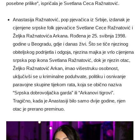
posebne prilike“, ispričala je Svetlana Ceca Ražnatović.
Anastasija Ražnatović, pop pjevačica iz Srbije, izdanak je
cijenjene srpske folk pjevačice Svetlane Cece Ražnatović i
Željka Ražnatovića Arkana. Rođena je 25. svibnja 1998.
godine u Beogradu, gdje i danas živi. Što se tiče njezinog
obiteljskog podrijetla i odgoja, njezina majka je vrlo cijenjena
srpska pop ikona Svetlana Ražnatović, dok je njezin otac,
Željko Ražnatović Arkan, imao višestruku osobnost,
uključivši se u kriminalne poduhvate, politiku i osnivanje
paravojne skupine tijekom rata, koja se obično naziva
“Srpska dobrovoljačka garda” ili “Arkanovi tigrovi”.
Tragično, kada je Anastasiji bilo samo dvije godine, njen
otac je prerano preminuo.