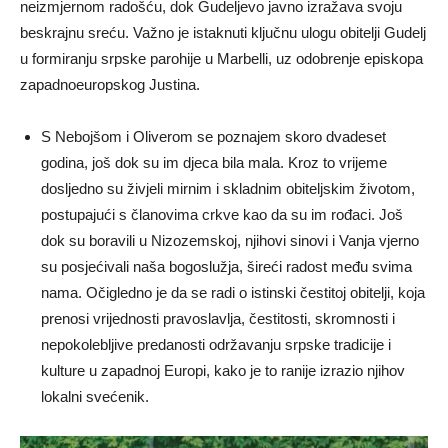
neizmjernom radošću, dok Gudeljevo javno izražava svoju
beskrajnu sreću. Važno je istaknuti ključnu ulogu obitelji Gudelj
u formiranju srpske parohije u Marbelli, uz odobrenje episkopa
zapadnoeuropskog Justina.
S Nebojšom i Oliverom se poznajem skoro dvadeset
godina, još dok su im djeca bila mala. Kroz to vrijeme
dosljedno su živjeli mirnim i skladnim obiteljskim životom,
postupajući s članovima crkve kao da su im rođaci. Još
dok su boravili u Nizozemskoj, njihovi sinovi i Vanja vjerno
su posjećivali naša bogoslužja, šireći radost među svima
nama. Očigledno je da se radi o istinski čestitoj obitelji, koja
prenosi vrijednosti pravoslavlja, čestitosti, skromnosti i
nepokolebljive predanosti održavanju srpske tradicije i
kulture u zapadnoj Europi, kako je to ranije izrazio njihov
lokalni svećenik.