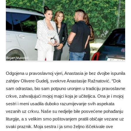
Odgojena u pravoslavnoj vjeri, Anastasia je bez dvojbe ispunila
zahtjev Olivere Gudelj, svekrve Anastasije Ražnatović. “Dok
sam odrastao, bio sam potpuno uronjen u tradiciju pravoslavne
crkve, zahvaljujući mojoj majci koja je učiteljica. Ona je i mojoj
sestri i meni usadila duboko razumijevanje svih aspekata
vezanih uz crkvu. Naše su nedjelje bile posvećene pohađanju
liturgije, a s velikim smo poštovanjem pratili običaje vezane uz
svaki praznik. Moja sestra i ja smo željno iščekivale ove