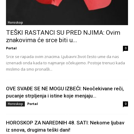
Horoskop
TEŠKI RASTANCI SU PRED NJIMA: Ovim
znakovima će srce biti u...
Portal
0
Srce se rapada ovim znacima. Ljubavni život često ume da nas
iznenadi onda kada to najmanje očekujemo. Postoje trenuci kada
mislimo da smo pronašli...
OVE SVAĐE SE NE MOGU IZBEĆI: Neočekivane reči,
pucanje strpljenja i istine koje menjaju...
Portal
Horoskop
0
HOROSKOP ZA NAREDNIH 48. SATI: Nekome ljubav
iz snova, drugima teški dani!