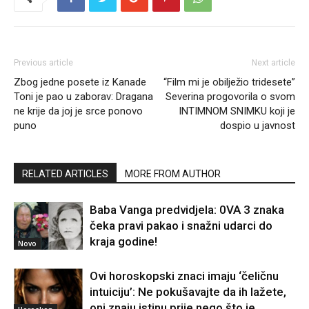
Previous article
Next article
Zbog jedne posete iz Kanade
“Film mi je obilježio tridesete”
Toni je pao u zaborav: Dragana
Severina progovorila o svom
ne krije da joj je srce ponovo
INTIMNOM SNIMKU koji je
puno
dospio u javnost
RELATED ARTICLES
MORE FROM AUTHOR
Baba Vanga predvidjela: 0VA 3 znaka
čeka pravi pakao i snažni udarci do
kraja godine!
Novo
Ovi horoskopski znaci imaju ‘čeličnu
intuiciju’: Ne pokušavajte da ih lažete,
oni znaju istinu prije nego što je