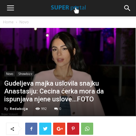
Home
Novo
Novo
Showbizz
Gudeljeva majka uslovila snajku
Anastasiju: Cecina ćerka mora da
ispunjava njene uslove…FOTO
By
Redakcija
992
0