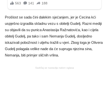
Prošlost se sada čini dalekim sjećanjem, jer je Cecina kći
uspješno izgradila skladnu vezu s obitelji Gudelj. Razni mediji
su objavili da su punica Anastasija Ražnatovića, kao i cijela
obitelj Gudelj, pa tako i sam Nemanja Gudelj, dosljedno
iskazivali pobožnost i utjehu tražili u vjeri. Zbog toga je Olivera
Gudelj polagala velike nade da će supruga njezina sina,
Nemanja, biti primjer sličnih vrlina.
Sadržaj se nastavlja nakon oglasa