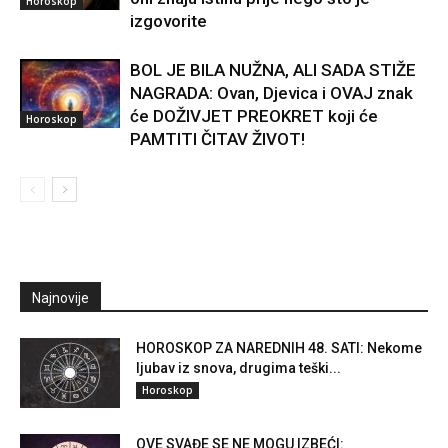
Horoskop
izgovorite
BOL JE BILA NUŽNA, ALI SADA STIŽE
NAGRADA: Ovan, Djevica i OVAJ znak
će DOŽIVJET PREOKRET koji će
Horoskop
PAMTITI ČITAV ŽIVOT!
Najnovije
HOROSKOP ZA NAREDNIH 48. SATI: Nekome
ljubav iz snova, drugima teški...
Horoskop
OVE SVAĐE SE NE MOGU IZBEĆI: