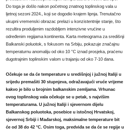
Do toga je došlo nakon početnog znatnog toplinskog vala u
ljetnoj sezoni 2024., koji se dogodio krajem lipnja. Trenutačno
ukupni vremenski obrazac prelazi u konzistentnije stanje, što
rezultira produljenim razdobljem intenzivne vrućine u
određenim regijama kontinenta. Karta meteograma za središnji
Balkanski poluotok, s fokusom na Srbiju, pokazuje značajnu
temperaturnu anomaliju od oko 10 °C iznad prosjeka, praćenu
dugotrajnim toplinskim valom u trajanju od oko 7-10 dana.
Očekuje se da će temperature u središnjoj i južnoj Italiji u
srijedu premašiti 30 stupnjeva, odražavajući vruće vrijeme
kakvo je bilo u brojnim balkanskim zemljama. Vrhunac
ovog toplinskog vala očekuje se u petak, s najvišim
temperaturama. U južnoj Italiji i sjevernom dijelu
Balkanskog poluotoka, posebice u istočnoj Hrvatskoj,
sjevernoj Srbiji i Mađarskoj, maksimalne temperature bit
će od 38 do 42 °C. Osim toga, predviđa se da će se regije u