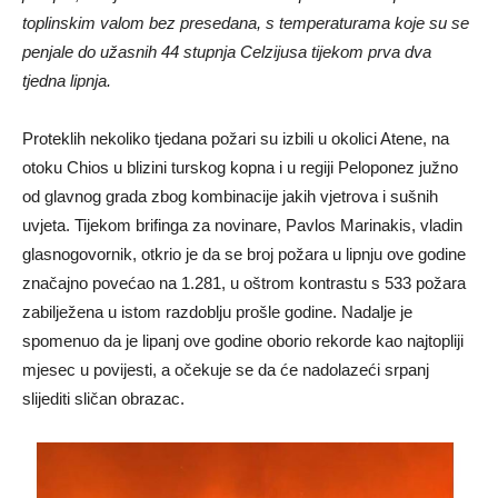
toplinskim valom bez presedana, s temperaturama koje su se
penjale do užasnih 44 stupnja Celzijusa tijekom prva dva
tjedna lipnja.
Proteklih nekoliko tjedana požari su izbili u okolici Atene, na
otoku Chios u blizini turskog kopna i u regiji Peloponez južno
od glavnog grada zbog kombinacije jakih vjetrova i sušnih
uvjeta. Tijekom brifinga za novinare, Pavlos Marinakis, vladin
glasnogovornik, otkrio je da se broj požara u lipnju ove godine
značajno povećao na 1.281, u oštrom kontrastu s 533 požara
zabilježena u istom razdoblju prošle godine. Nadalje je
spomenuo da je lipanj ove godine oborio rekorde kao najtopliji
mjesec u povijesti, a očekuje se da će nadolazeći srpanj
slijediti sličan obrazac.