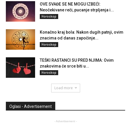
OVE SVAĐE SE NE MOGU IZBEĆI:
Neočekivane reči, pucanje strpljenja i...
Horoskop
Konačno kraj bola: Nakon dugih patnji, ovim
znacima od danas započinje...
Horoskop
TEŠKI RASTANCI SU PRED NJIMA: Ovim
znakovima će srce biti u...
Horoskop
Load more
Oglasi - Advertisement
- Advertisement -