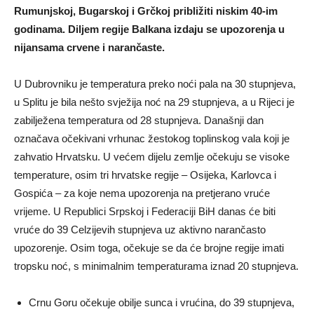
Rumunjskoj, Bugarskoj i Grčkoj približiti niskim 40-im
godinama. Diljem regije Balkana izdaju se upozorenja u
nijansama crvene i narančaste.
U Dubrovniku je temperatura preko noći pala na 30 stupnjeva,
u Splitu je bila nešto svježija noć na 29 stupnjeva, a u Rijeci je
zabilježena temperatura od 28 stupnjeva. Današnji dan
označava očekivani vrhunac žestokog toplinskog vala koji je
zahvatio Hrvatsku. U većem dijelu zemlje očekuju se visoke
temperature, osim tri hrvatske regije – Osijeka, Karlovca i
Gospića – za koje nema upozorenja na pretjerano vruće
vrijeme. U Republici Srpskoj i Federaciji BiH danas će biti
vruće do 39 Celzijevih stupnjeva uz aktivno narančasto
upozorenje. Osim toga, očekuje se da će brojne regije imati
tropsku noć, s minimalnim temperaturama iznad 20 stupnjeva.
Crnu Goru očekuje obilje sunca i vrućina, do 39 stupnjeva,