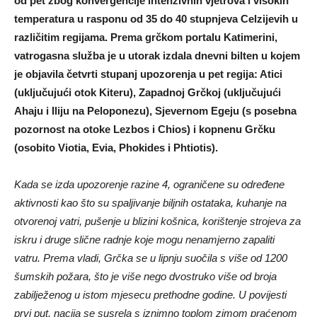
od pet zbog konvergencije intenzivnih vjetrova i visokih
temperatura u rasponu od 35 do 40 stupnjeva Celzijevih u
različitim regijama. Prema grčkom portalu Katimerini,
vatrogasna služba je u utorak izdala dnevni bilten u kojem
je objavila četvrti stupanj upozorenja u pet regija: Atici
(uključujući otok Kiteru), Zapadnoj Grčkoj (uključujući
Ahaju i Iliju na Peloponezu), Sjevernom Egeju (s posebna
pozornost na otoke Lezbos i Chios) i kopnenu Grčku
(osobito Viotia, Evia, Phokides i Phtiotis).
Kada se izda upozorenje razine 4, ograničene su određene
aktivnosti kao što su spaljivanje biljnih ostataka, kuhanje na
otvorenoj vatri, pušenje u blizini košnica, korištenje strojeva za
iskru i druge slične radnje koje mogu nenamjerno zapaliti
vatru. Prema vladi, Grčka se u lipnju suočila s više od 1200
šumskih požara, što je više nego dvostruko više od broja
zabilježenog u istom mjesecu prethodne godine. U povijesti
prvi put, nacija se susrela s iznimno toplom zimom praćenom