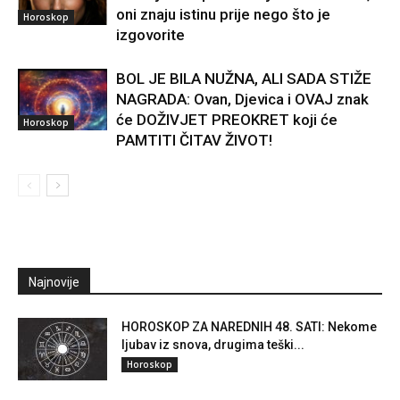
oni znaju istinu prije nego što je
Horoskop
izgovorite
BOL JE BILA NUŽNA, ALI SADA STIŽE
NAGRADA: Ovan, Djevica i OVAJ znak
će DOŽIVJET PREOKRET koji će
Horoskop
PAMTITI ČITAV ŽIVOT!
Najnovije
HOROSKOP ZA NAREDNIH 48. SATI: Nekome
ljubav iz snova, drugima teški...
Horoskop