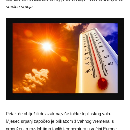
sredine srpnja.
Petak će obilježiti dolazak najviše točke toplinskog vala.
Mjesec srpanj započeo je prikazom živahnog vremena, s
produženim razdobljima toplih temperatura u većini Europe.