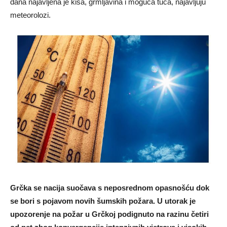
dana najavljena je kiša, grmljavina i moguća tuča, najavljuju
meteorolozi.
Grčka se nacija suočava s neposrednom opasnošću dok
se bori s pojavom novih šumskih požara. U utorak je
upozorenje na požar u Grčkoj podignuto na razinu četiri