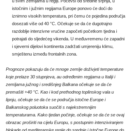
u svim zemljama u regiji. Počevši od sredine srpnja, u
istočnim i južnim regijama Europe ponovo će doći do
iznimno visokih temperatura, pri čemu će pojedina područja
dosezati više od 40 °C. Očekuje se da će dugotrajno
razdoblje intenzivne vrućine započeti početkom tjedna i
potrajati do sljedećeg vikenda. U međuvremenu će zapadni
i sjeverni dijelovi kontinenta zadržati umjereniju klimu,
smještenu između frontalnih zona.
Prognoze pokazuju da će mnoge zemlje doživjeti temperature
koje prelaze 30 stupnjeva, au određenim regijama u Italiji i
zemljama južnog i središnjeg Balkana očekuje se da će
premašiti +40 °C. Kao i kod prethodnog toplinskog vala u
lipnju, očekuje se da će se područja istočne Europe i
Balkanskog poluotoka suočiti s najekstremnijim
temperaturama. Kako tjedan počinje, očekuje se da će se ovaj
obrazac proširiti na cijelu Europu, s postupnim intenziviranjem
blokade od mediteranske regije do srednje i istočne Europe do