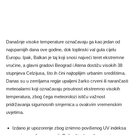
Današnje visoke temperature označavaju ga kao jedan od
najsparnijih dana ove godine, dok toplinski val guta cijelu
Europu. Ipak, Balkan je taj koji snosi najveći teret ekstremne
vrućine, a glavni gradovi Beograd i Atena dostižu visokih 38
stupnjeva Celzijusa, što ih čini najtoplijim urbanim središtima.
Danas su u zemljama regije upaljeni žarko crveni ili narančasti
meteoalarmi koji označavaju prisutnost ekstremno visokih
temperatura, zbog čega meteorolozi ističu važnost
pridržavanja sigurnosnih smjernica u ovakvim vremenskim
uvjetima.
Izdano je upozorenje zbog iznimno povišenog UV indeksa