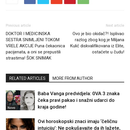
Previous article
Next article
DOKTOR I MEDICINSKA
Ovo je bio okidač?! Isplivao
SESTRA SNIMLJENI TOKOM
razlog zbog kog je Miljana
VRELE AKCIJE Puna čekaonica
Kulić diskvalifikovana iz Elite,
pacijenata, a oni se prepustili
ostaćete u čudu!
strastima! ŠOK SNIMAK
RELATED ARTICLES
MORE FROM AUTHOR
Baba Vanga predvidjela: 0VA 3 znaka
čeka pravi pakao i snažni udarci do
kraja godine!
Novo
Ovi horoskopski znaci imaju ‘čeličnu
intuiciju’: Ne pokušavajte da ih lažete,