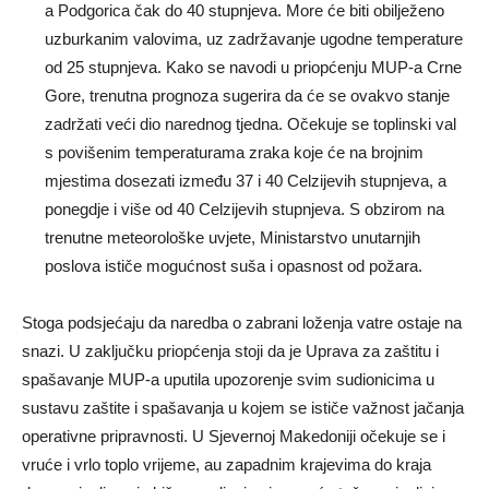
a Podgorica čak do 40 stupnjeva. More će biti obilježeno
uzburkanim valovima, uz zadržavanje ugodne temperature
od 25 stupnjeva. Kako se navodi u priopćenju MUP-a Crne
Gore, trenutna prognoza sugerira da će se ovakvo stanje
zadržati veći dio narednog tjedna. Očekuje se toplinski val
s povišenim temperaturama zraka koje će na brojnim
mjestima dosezati između 37 i 40 Celzijevih stupnjeva, a
ponegdje i više od 40 Celzijevih stupnjeva. S obzirom na
trenutne meteorološke uvjete, Ministarstvo unutarnjih
poslova ističe mogućnost suša i opasnost od požara.
Stoga podsjećaju da naredba o zabrani loženja vatre ostaje na
snazi. U zaključku priopćenja stoji da je Uprava za zaštitu i
spašavanje MUP-a uputila upozorenje svim sudionicima u
sustavu zaštite i spašavanja u kojem se ističe važnost jačanja
operativne pripravnosti. U Sjevernoj Makedoniji očekuje se i
vruće i vrlo toplo vrijeme, au zapadnim krajevima do kraja