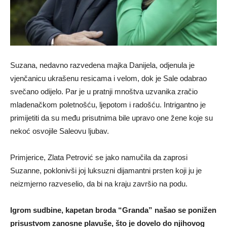
Suzana, nedavno razvedena majka Danijela, odjenula je
vjenčanicu ukrašenu resicama i velom, dok je Sale odabrao
svečano odijelo. Par je u pratnji mnoštva uzvanika zračio
mladenačkom poletnošću, ljepotom i radošću. Intrigantno je
primijetiti da su među prisutnima bile upravo one žene koje su
nekoć osvojile Saleovu ljubav.
Primjerice, Zlata Petrović se jako namučila da zaprosi
Suzanne, poklonivši joj luksuzni dijamantni prsten koji ju je
neizmjerno razveselio, da bi na kraju završio na podu.
Igrom sudbine, kapetan broda “Granda” našao se ponižen
prisustvom zanosne plavuše, što je dovelo do njihovog