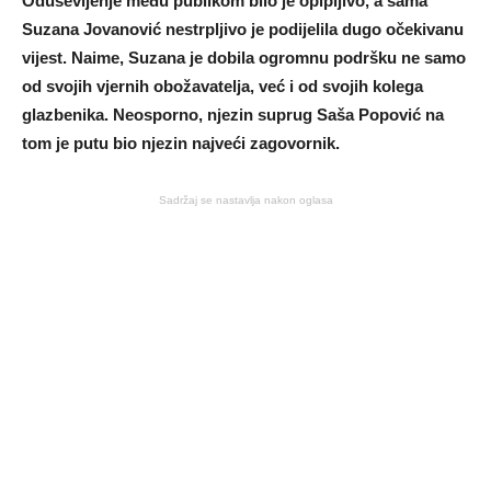
Oduševljenje među publikom bilo je opipljivo, a sama
Suzana Jovanović nestrpljivo je podijelila dugo očekivanu
vijest. Naime, Suzana je dobila ogromnu podršku ne samo
od svojih vjernih obožavatelja, već i od svojih kolega
glazbenika. Neosporno, njezin suprug Saša Popović na
tom je putu bio njezin najveći zagovornik.
Sadržaj se nastavlja nakon oglasa