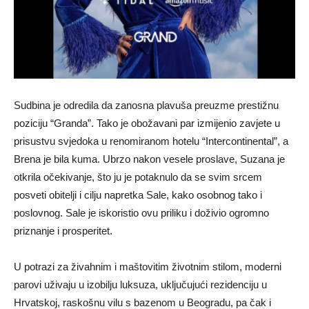
Sudbina je odredila da zanosna plavuša preuzme prestižnu
poziciju “Granda”. Tako je obožavani par izmijenio zavjete u
prisustvu svjedoka u renomiranom hotelu “Intercontinental”, a
Brena je bila kuma. Ubrzo nakon vesele proslave, Suzana je
otkrila očekivanje, što ju je potaknulo da se svim srcem
posveti obitelji i cilju napretka Sale, kako osobnog tako i
poslovnog. Sale je iskoristio ovu priliku i doživio ogromno
priznanje i prosperitet.
U potrazi za živahnim i maštovitim životnim stilom, moderni
parovi uživaju u izobilju luksuza, uključujući rezidenciju u
Hrvatskoj, raskošnu vilu s bazenom u Beogradu, pa čak i