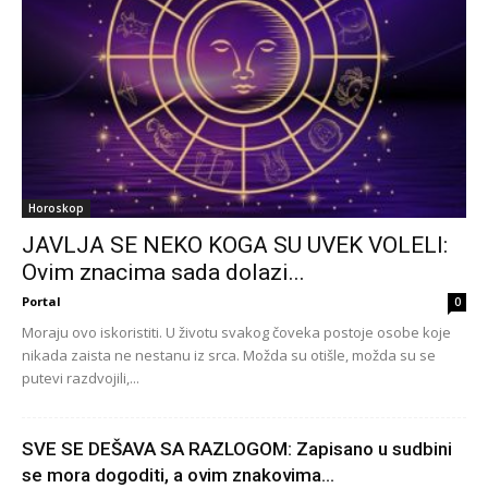
Horoskop
JAVLJA SE NEKO KOGA SU UVEK VOLELI:
Ovim znacima sada dolazi...
Portal
0
Moraju ovo iskoristiti. U životu svakog čoveka postoje osobe koje
nikada zaista ne nestanu iz srca. Možda su otišle, možda su se
putevi razdvojili,...
SVE SE DEŠAVA SA RAZLOGOM: Zapisano u sudbini
se mora dogoditi, a ovim znakovima...