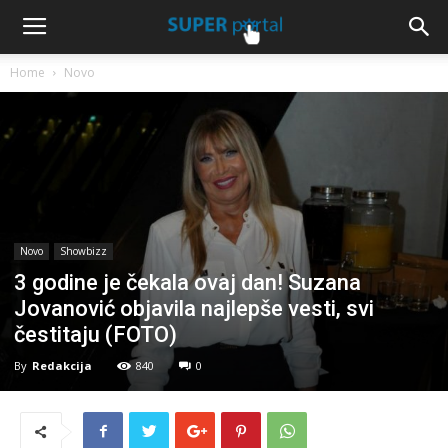
Home
Novo
Novo
Showbizz
3 godine je čekala ovaj dan! Suzana
Jovanović objavila najlepše vesti, svi
čestitaju (FOTO)
By
Redakcija
840
0