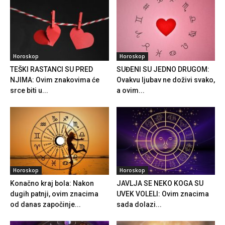
Horoskop
Horoskop
TEŠKI RASTANCI SU PRED
SUĐENI SU JEDNO DRUGOM:
NJIMA: Ovim znakovima će
Ovakvu ljubav ne doživi svako,
srce biti u...
a ovim...
Horoskop
Horoskop
Konačno kraj bola: Nakon
JAVLJA SE NEKO KOGA SU
dugih patnji, ovim znacima
UVEK VOLELI: Ovim znacima
od danas započinje...
sada dolazi...