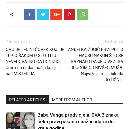
Previous article
Next article
OVO JE JEDINI ČOVEK KOJI JE
ANĐELKA ŽUGIĆ PRVI PUT O
LUPIO ŠAKOM O STO TITU I
HAOSU NAKON ŠTO SE
NEVEROVATNO GA PONIZIO:
SAZNALO DA JE U VEZI SA
Umro na čudan način koji je i
DRUGOM OD BIVŠEG MUŽA:
sad MISTERIJA
Najvažnije mi je bilo da
DOTIČNI…
RELATED ARTICLES
MORE FROM AUTHOR
Baba Vanga predvidjela: 0VA 3 znaka
čeka pravi pakao i snažni udarci do
kraja godine!
Novo