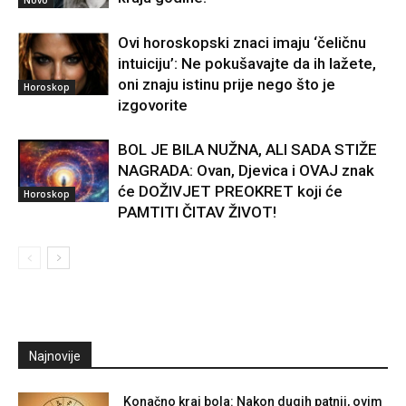
Ovi horoskopski znaci imaju ‘čeličnu
intuiciju’: Ne pokušavajte da ih lažete,
oni znaju istinu prije nego što je
Horoskop
izgovorite
BOL JE BILA NUŽNA, ALI SADA STIŽE
NAGRADA: Ovan, Djevica i OVAJ znak
će DOŽIVJET PREOKRET koji će
Horoskop
PAMTITI ČITAV ŽIVOT!
Najnovije
Konačno kraj bola: Nakon dugih patnji, ovim