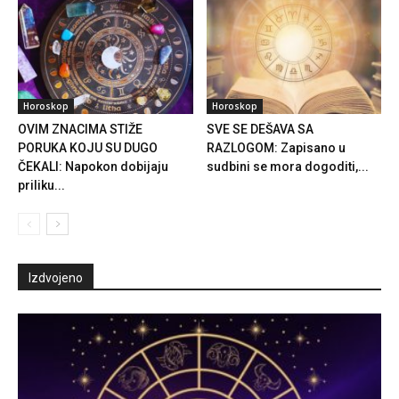
Horoskop
Horoskop
OVIM ZNACIMA STIŽE
SVE SE DEŠAVA SA
PORUKA KOJU SU DUGO
RAZLOGOM: Zapisano u
ČEKALI: Napokon dobijaju
sudbini se mora dogoditi,...
priliku...
Izdvojeno