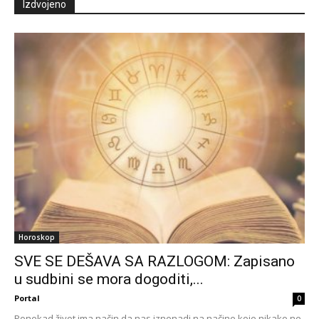
Izdvojeno
Horoskop
SVE SE DEŠAVA SA RAZLOGOM: Zapisano
u sudbini se mora dogoditi,...
Portal
0
Ponekad život ima način da nas iznenadi na načine koje nikako ne