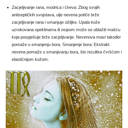
Zacjeljivanje rana, modrica i čireva: Zbog svojih
antiseptičkih svojstava, ulje nevena potiče brže
zacjeljivanje rana i smanjuje ožiljke. Upala kože
uzrokovana opeklinama ili osipom može se ublažiti mašću
koja pospješuje brže zacjeljivanje. Nevenova mast također
pomaže u smanjenju bora. Smanjenje bora: Ekstrakt
nevena pomaže u smanjivanju bora, što rezultira čvršćom i
elastičnijom kožom.