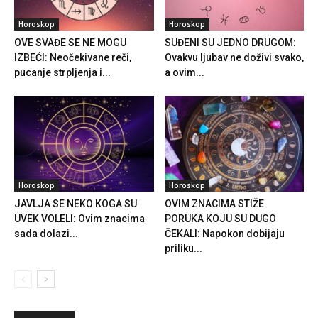
Horoskop
Horoskop
OVE SVAĐE SE NE MOGU
SUĐENI SU JEDNO DRUGOM:
IZBEĆI: Neočekivane reči,
Ovakvu ljubav ne doživi svako,
pucanje strpljenja i...
a ovim...
Horoskop
Horoskop
JAVLJA SE NEKO KOGA SU
OVIM ZNACIMA STIŽE
UVEK VOLELI: Ovim znacima
PORUKA KOJU SU DUGO
sada dolazi...
ČEKALI: Napokon dobijaju
priliku...