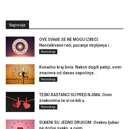
Najnovije
OVE SVAĐE SE NE MOGU IZBEĆI:
Neočekivane reči, pucanje strpljenja i...
Horoskop
Konačno kraj bola: Nakon dugih patnji, ovim
znacima od danas započinje...
Horoskop
TEŠKI RASTANCI SU PRED NJIMA: Ovim
znakovima će srce biti u...
Horoskop
SUĐENI SU JEDNO DRUGOM: Ovakvu ljubav
ne doživi svako, a ovim...