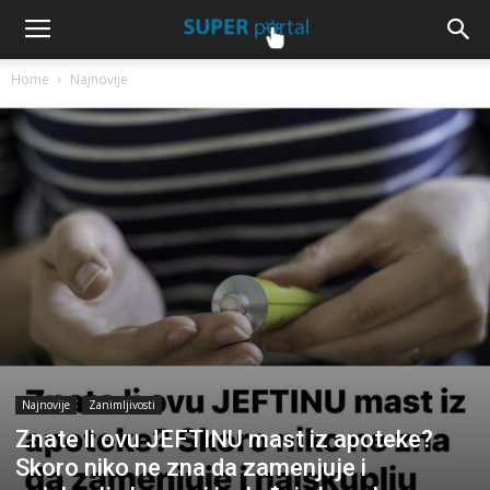
Home
Najnovije
Najnovije
Zanimljivosti
Znate li ovu JEFTINU mast iz apoteke?
Skoro niko ne zna da zamenjuje i