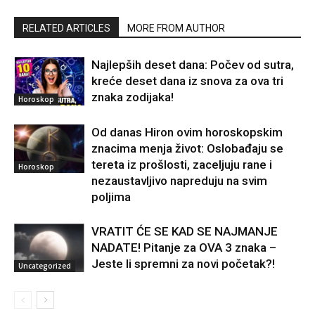
RELATED ARTICLES
MORE FROM AUTHOR
Najlepših deset dana: Počev od sutra,
kreće deset dana iz snova za ova tri
znaka zodijaka!
Horoskop
Od danas Hiron ovim horoskopskim
znacima menja život: Oslobađaju se
tereta iz prošlosti, zaceljuju rane i
Horoskop
nezaustavljivo napreduju na svim
poljima
VRATIT ĆE SE KAD SE NAJMANJE
NADATE! Pitanje za OVA 3 znaka –
Jeste li spremni za novi početak?!
Uncategorized