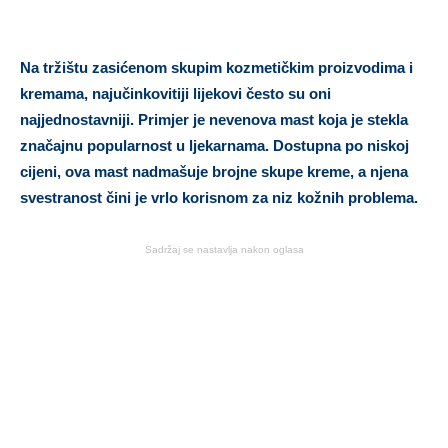
Na tržištu zasićenom skupim kozmetičkim proizvodima i
kremama, najučinkovitiji lijekovi često su oni
najjednostavniji. Primjer je nevenova mast koja je stekla
značajnu popularnost u ljekarnama. Dostupna po niskoj
cijeni, ova mast nadmašuje brojne skupe kreme, a njena
svestranost čini je vrlo korisnom za niz kožnih problema.
Sadržaj se nastavlja nakon oglasa