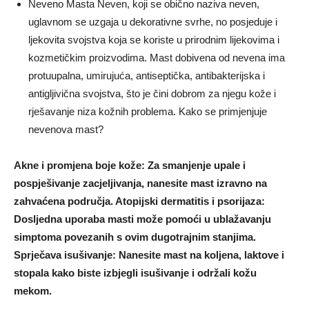
Neveno Masta Neven, koji se obično naziva neven,
uglavnom se uzgaja u dekorativne svrhe, no posjeduje i
ljekovita svojstva koja se koriste u prirodnim lijekovima i
kozmetičkim proizvodima. Mast dobivena od nevena ima
protuupalna, umirujuća, antiseptička, antibakterijska i
antigljivična svojstva, što je čini dobrom za njegu kože i
rješavanje niza kožnih problema. Kako se primjenjuje
nevenova mast?
Akne i promjena boje kože: Za smanjenje upale i
pospješivanje zacjeljivanja, nanesite mast izravno na
zahvaćena područja. Atopijski dermatitis i psorijaza:
Dosljedna uporaba masti može pomoći u ublažavanju
simptoma povezanih s ovim dugotrajnim stanjima.
Sprječava isušivanje: Nanesite mast na koljena, laktove i
stopala kako biste izbjegli isušivanje i održali kožu
mekom.