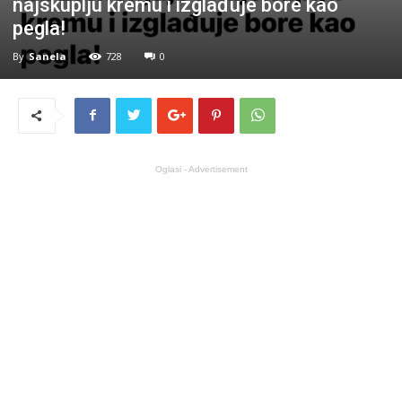
najskuplju kremu i izglađuje bore kao
pegla!
By
Sanela
728
0
Oglasi - Advertisement