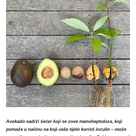
Avokado sadrži šećer koji se zove manoheptuloza, koji
pomaže u načinu na koji vaše tijelo koristi inzulin – može