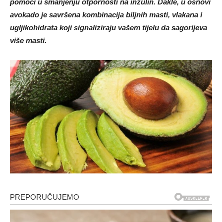
pomoći u smanjenju otpornosti na inzulin. Dakle, u osnovi
avokado je savršena kombinacija biljnih masti, vlakana i
ugljikohidrata koji signaliziraju vašem tijelu da sagorijeva
više masti.