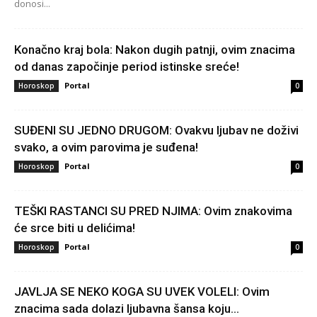
donosi...
Konačno kraj bola: Nakon dugih patnji, ovim znacima
od danas započinje period istinske sreće!
Portal
Horoskop
0
SUĐENI SU JEDNO DRUGOM: Ovakvu ljubav ne doživi
svako, a ovim parovima je suđena!
Portal
Horoskop
0
TEŠKI RASTANCI SU PRED NJIMA: Ovim znakovima
će srce biti u delićima!
Portal
Horoskop
0
JAVLJA SE NEKO KOGA SU UVEK VOLELI: Ovim
znacima sada dolazi ljubavna šansa koju...