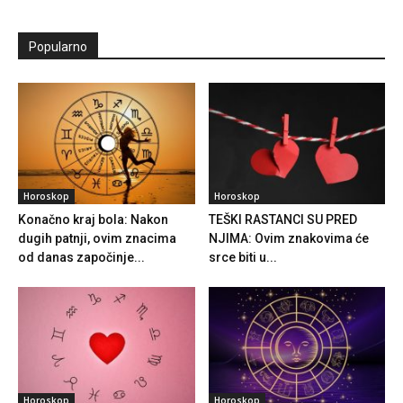
Popularno
Horoskop
Horoskop
Konačno kraj bola: Nakon
TEŠKI RASTANCI SU PRED
dugih patnji, ovim znacima
NJIMA: Ovim znakovima će
od danas započinje...
srce biti u...
Horoskop
Horoskop