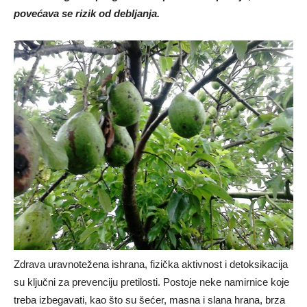
povećava se rizik od debljanja.
Zdrava uravnotežena ishrana, fizička aktivnost i detoksikacija
su ključni za prevenciju pretilosti. Postoje neke namirnice koje
treba izbegavati, kao što su šećer, masna i slana hrana, brza