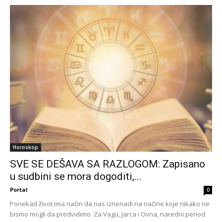
Horoskop
SVE SE DEŠAVA SA RAZLOGOM: Zapisano
u sudbini se mora dogoditi,...
Portal
0
Ponekad život ima način da nas iznenadi na načine koje nikako ne
bismo mogli da predvidimo. Za Vagu, Jarca i Ovna, naredni period