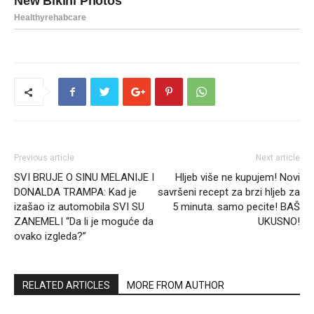
Previous article
Next article
SVI BRUJE O SINU MELANIJE I
Hljeb više ne kupujem! Novi
DONALDA TRAMPA: Kad je
savršeni recept za brzi hljeb za
izašao iz automobila SVI SU
5 minuta. samo pecite! BAŠ
ZANEMELI “Da li je moguće da
UKUSNO!
ovako izgleda?”
RELATED ARTICLES
MORE FROM AUTHOR