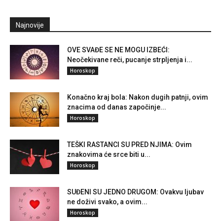
Najnovije
OVE SVAĐE SE NE MOGU IZBEĆI:
Neočekivane reči, pucanje strpljenja i...
Horoskop
Konačno kraj bola: Nakon dugih patnji, ovim
znacima od danas započinje...
Horoskop
TEŠKI RASTANCI SU PRED NJIMA: Ovim
znakovima će srce biti u...
Horoskop
SUĐENI SU JEDNO DRUGOM: Ovakvu ljubav
ne doživi svako, a ovim...
Horoskop