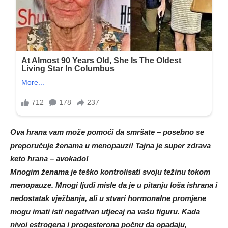
Ova hrana vam može pomoći da smršate – posebno se
preporučuje ženama u menopauzi! Tajna je super zdrava
keto hrana – avokado!
Mnogim ženama je teško kontrolisati svoju težinu tokom
menopauze. Mnogi ljudi misle da je u pitanju loša ishrana i
nedostatak vježbanja, ali u stvari hormonalne promjene
mogu imati isti negativan utjecaj na vašu figuru. Kada
nivoi estrogena i progesterona počnu da opadaju,