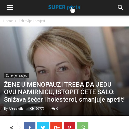
Home
Zdravlje i savjeti
Zdravlje i savjeti
ŽENE U MENOPAUZI TREBA DA JEDU
OVU NAMIRNICU, ISTOPIT ĆETE SALO:
Snižava šećer i holesterol, smanjuje apetit!
By
Urednik
20777
0