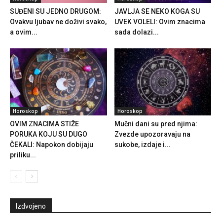
SUĐENI SU JEDNO DRUGOM:
JAVLJA SE NEKO KOGA SU
Ovakvu ljubav ne doživi svako,
UVEK VOLELI: Ovim znacima
a ovim...
sada dolazi...
Horoskop
Horoskop
OVIM ZNACIMA STIŽE
Mučni dani su pred njima:
PORUKA KOJU SU DUGO
Zvezde upozoravaju na
ČEKALI: Napokon dobijaju
sukobe, izdaje i...
priliku...
Izdvojeno