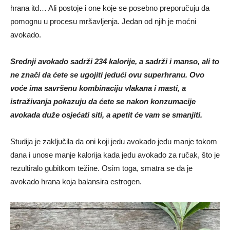
hrana itd… Ali postoje i one koje se posebno preporučuju da
pomognu u procesu mršavljenja. Jedan od njih je moćni
avokado.
Srednji avokado sadrži 234 kalorije, a sadrži i manso, ali to
ne znači da ćete se ugojiti jedući ovu superhranu. Ovo
voće ima savršenu kombinaciju vlakana i masti, a
istraživanja pokazuju da ćete se nakon konzumacije
avokada duže osjećati siti, a apetit će vam se smanjiti.
Studija je zaključila da oni koji jedu avokado jedu manje tokom
dana i unose manje kalorija kada jedu avokado za ručak, što je
rezultiralo gubitkom težine. Osim toga, smatra se da je
avokado hrana koja balansira estrogen.