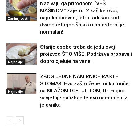
Nazivaju ga prirodnom “VEŠ
MAŠINOM” zajetru: 2 kašike ovog
napitka dnevno, jetra radi kao kod
Zanimljivosti
dvadesetogodišnjaka i holesterol je
normalan!
Starije osobe treba da jedu ovaj
proizvod ŠTO VIŠE: Podržava probavu i
dobro djeluje na vene!
Najnovije
ZBOG JEDNE NAMIRNICE RASTE
STOMAK: Evo zašto žene muku muče
sa KILAŽOM I CELULITOM, Dr. Filgud
Najnovije
savjetuje da izbacite ovu namirnicu iz
jelovnika