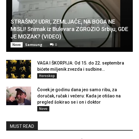
STRAŠNO! UDRI, ZEMLJAČE, NA BOGA NE
MISLI! Snimak iz Bulevara ZGROZIO Srbiju, GDE
JE MOZAK? (VIDEO)
Samsung
0
Novo
VAGA I ŠKORPIJA: Od 15. do 22. septembra
bićete miljenik zvezda i sudbine…
Horoskop
Čovek je godinu dana jeo samo ribu, za
doručak, ručak i večeru: Kada je otišao na
pregled šokirao se i on i doktor
Novo
MUST READ