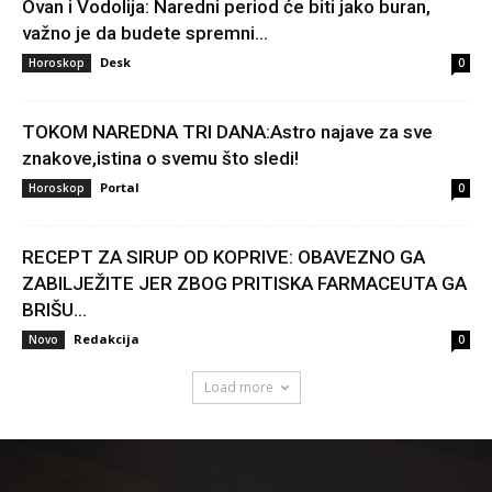
Ovan i Vodolija: Naredni period će biti jako buran,
važno je da budete spremni...
Desk
Horoskop
0
TOKOM NAREDNA TRI DANA:Astro najave za sve
znakove,istina o svemu što sledi!
Portal
Horoskop
0
RECEPT ZA SIRUP OD KOPRIVE: OBAVEZNO GA
ZABILJEŽITE JER ZBOG PRITISKA FARMACEUTA GA
BRIŠU...
Redakcija
Novo
0
Load more