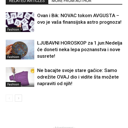
RELATED ARTICLES
MORE FROM AUTHOR
Ovan i Bik: NOVAC tokom AVGUSTA –
ovo je vaša finansijska astro prognoza!
Fashion
LJUBAVNI HOROSKOP za 1.jun:Nedelja
će doneti neka lepa poznanstva i nove
susrete!
Fashion
Ne bacajte svoje stare gaćice: Samo
odrežite OVAJ dio i vidite šta možete
napraviti od njih!
Fashion
- Advertisement -