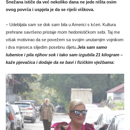
Snežana ističe da već nekoliko dana ne jede ništa osim
ovog povrća i uspjela je da se riješi viškova.
– Udebljala sam se dok sam bila u Americi s kćeri. Kultura
prehrane savršeno pristaje mom hedonističkom sebi. Taj me
višak motivirao da se povežem sa svojim unutarnjim vojnikom
i dva mjeseca slijedim posebnu dijetu.
Jela sam samo
lubenice i pila njihov sok i tako sam izgubila 21 kilogram –
kaže pjevačica i dodaje da se bavi i fizičkim vježbama: