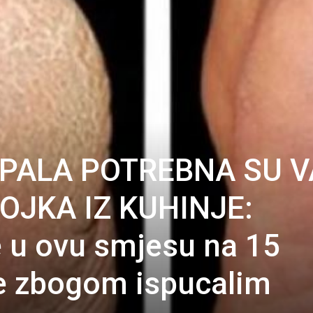
PALA POTREBNA SU 
OJKA IZ KUHINJE:
 u ovu smjesu na 15
te zbogom ispucalim