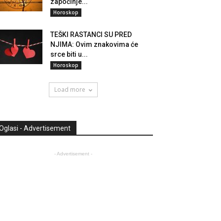
započinje...
Horoskop
TEŠKI RASTANCI SU PRED
NJIMA: Ovim znakovima će
srce biti u...
Horoskop
Load more
Oglasi - Advertisement
- Advertisement -