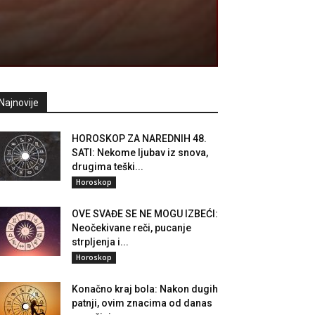
Najnovije
HOROSKOP ZA NAREDNIH 48.
SATI: Nekome ljubav iz snova,
drugima teški...
Horoskop
OVE SVAĐE SE NE MOGU IZBEĆI:
Neočekivane reči, pucanje
strpljenja i...
Horoskop
Konačno kraj bola: Nakon dugih
patnji, ovim znacima od danas