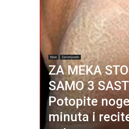
Novo
Zanimljivosti
ZA MEKA STO
SAMO 3 SAST
Potopite noge
minuta i reci