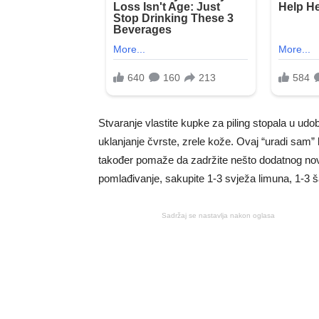
Stvaranje vlastite kupke za piling stopala u udo
uklanjanje čvrste, zrele kože. Ovaj “uradi sam
također pomaže da zadržite nešto dodatnog novc
pomlađivanje, sakupite 1-3 svježa limuna, 1-3 šal
Sadržaj se nastavlja nakon oglasa