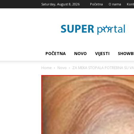
Saturday, August 8, 2026
Početna
O nama
Kont
Super
blog
POČETNA
NOVO
VIJESTI
SHOWB
Home
Novo
ZA MEKA STOPALA POTREBNA SU VAM 