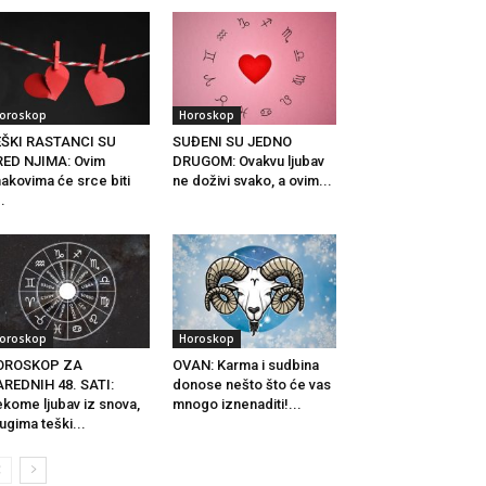
oroskop
Horoskop
EŠKI RASTANCI SU
SUĐENI SU JEDNO
ED NJIMA: Ovim
DRUGOM: Ovakvu ljubav
akovima će srce biti
ne doživi svako, a ovim...
..
oroskop
Horoskop
OROSKOP ZA
OVAN: Karma i sudbina
REDNIH 48. SATI:
donose nešto što će vas
kome ljubav iz snova,
mnogo iznenaditi!...
ugima teški...