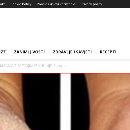
akt
Cookie Policy
Pravila i uslovi korištenja
Privacy policy
IZZ
ZANIMLJIVOSTI
ZDRAVLJE I SAVJETI
RECEPTI
SAMO 3 SASTOJKA IZ KUHINJE: Potopite...