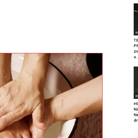
H
T
PR
zn
u.
H
H
NA
Ne
dr