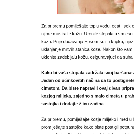
Za pripremu pomiješajte toplu vodu, ocat i sok o
njime masirajte kožu. Uronite stopala u smjesu
kožu. Prije dodavanja Epsom soli u kupku, nježn
uklanjanje mrtvih stanica kože. Nakon što vam
uklonite zadebljalu kožu, osiguravajući da suha i
Kako bi vaša stopala zadržala svoj baršunasti 
Jedan od učinkovitih načina da to postigne
cimetom. Da biste napravili ovaj divan pripr
kozjeg mlijeka, zajedno s malo cimeta u prah
sastojka i dodajte žlicu začina.
Za pripremu, pomiješajte kozje mlijeko i med u 
promiješajte sastojke kako biste postigli potpun