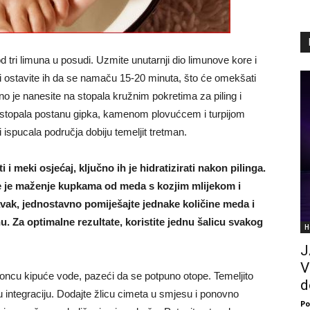
d tri limuna u posudi. Uzmite unutarnji dio limunove kore i
 i ostavite ih da se namaču 15-20 minuta, što će omekšati
o je nanesite na stopala kružnim pokretima za piling i
 stopala postanu gipka, kamenom plovućcem i turpijom
 ispucala područja dobiju temeljit tretman.
i meki osjećaj, ključno ih je hidratizirati nakon pilinga.
te je maženje kupkama od meda s kozjim mlijekom i
avak, jednostavno pomiješajte jednake količine meda i
u. Za optimalne rezultate, koristite jednu šalicu svakog
H
J
V
loncu kipuće vode, pazeći da se potpuno otope. Temeljito
d
u integraciju. Dodajte žlicu cimeta u smjesu i ponovno
Po