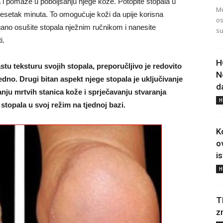
a i pomaže u poboljšanju njege kože. Potopite stopala u
Mo
desetak minuta. To omogućuje koži da upije korisna
os
gano osušite stopala nježnim ručnikom i nanesite
su
i.
H
astu teksturu svojih stopala, preporučljivo je redovito
N
dno. Drugi bitan aspekt njege stopala je uključivanje
d
anju mrtvih stanica kože i sprječavanju stvaranja
H
g stopala u svoj režim na tjednoj bazi.
K
o
i
H
T
z