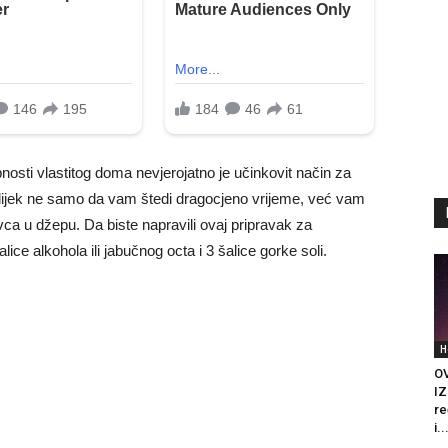
bnosti vlastitog doma nevjerojatno je učinkovit način za
” lijek ne samo da vam štedi dragocjeno vrijeme, već vam
a u džepu. Da biste napravili ovaj pripravak za
ice alkohola ili jabučnog octa i 3 šalice gorke soli.
H
O
IZ
re
i..