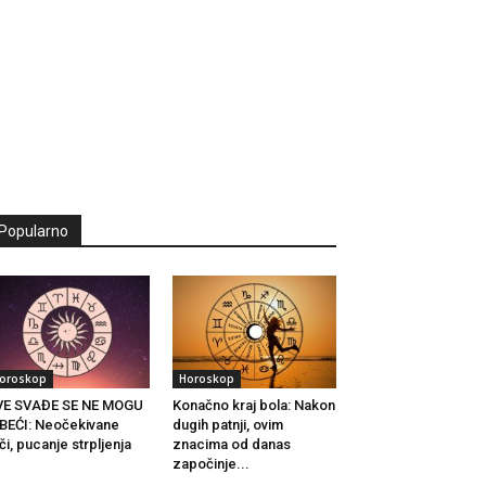
Popularno
oroskop
Horoskop
VE SVAĐE SE NE MOGU
Konačno kraj bola: Nakon
BEĆI: Neočekivane
dugih patnji, ovim
či, pucanje strpljenja
znacima od danas
.
započinje...