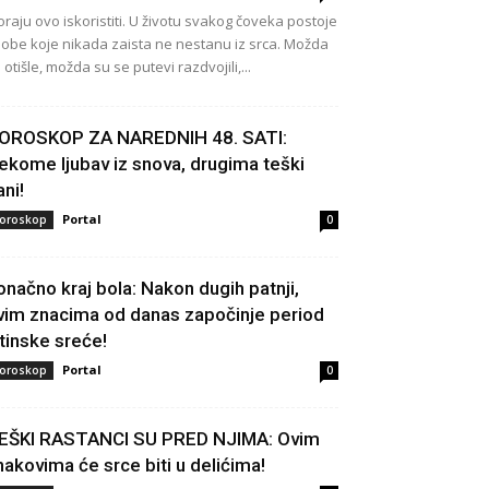
raju ovo iskoristiti. U životu svakog čoveka postoje
obe koje nikada zaista ne nestanu iz srca. Možda
 otišle, možda su se putevi razdvojili,...
OROSKOP ZA NAREDNIH 48. SATI:
ekome ljubav iz snova, drugima teški
ani!
Portal
oroskop
0
onačno kraj bola: Nakon dugih patnji,
vim znacima od danas započinje period
stinske sreće!
Portal
oroskop
0
EŠKI RASTANCI SU PRED NJIMA: Ovim
nakovima će srce biti u delićima!