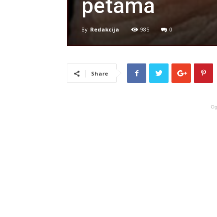
petama
By
Redakcija
985
0
Share
Og