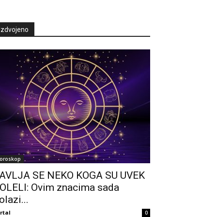
Izdvojeno
oroskop
AVLJA SE NEKO KOGA SU UVEK
OLELI: Ovim znacima sada
olazi...
rtal
0