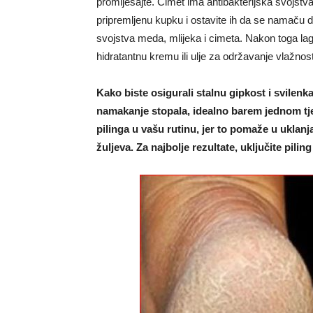
promiješajte. Cimet ima antibakterijska svojstv
pripremljenu kupku i ostavite ih da se namaču 
svojstva meda, mlijeka i cimeta. Nakon toga la
hidratantnu kremu ili ulje za održavanje vlažnost
Kako biste osigurali stalnu gipkost i svilenk
namakanje stopala, idealno barem jednom tje
pilinga u vašu rutinu, jer to pomaže u uklanj
žuljeva. Za najbolje rezultate, uključite pilin