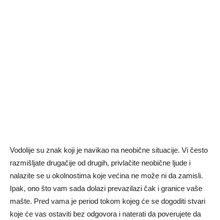
Vodolije su znak koji je navikao na neobične situacije. Vi često
razmišljate drugačije od drugih, privlačite neobične ljude i
nalazite se u okolnostima koje većina ne može ni da zamisli.
Ipak, ono što vam sada dolazi prevazilazi čak i granice vaše
mašte. Pred vama je period tokom kojeg će se dogoditi stvari
koje će vas ostaviti bez odgovora i naterati da poverujete da