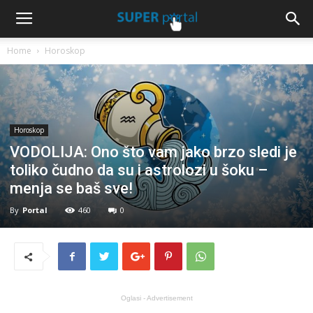
Home
Horoskop
Horoskop
VODOLIJA: Ono što vam jako brzo sledi je
toliko čudno da su i astrolozi u šoku –
menja se baš sve!
By
Portal
460
0
Oglasi - Advertisement