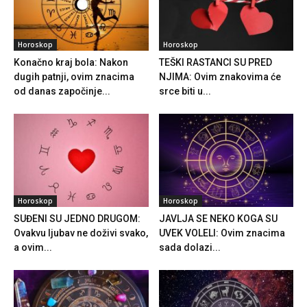
Horoskop
Horoskop
Konačno kraj bola: Nakon
TEŠKI RASTANCI SU PRED
dugih patnji, ovim znacima
NJIMA: Ovim znakovima će
od danas započinje...
srce biti u...
Horoskop
Horoskop
SUĐENI SU JEDNO DRUGOM:
JAVLJA SE NEKO KOGA SU
Ovakvu ljubav ne doživi svako,
UVEK VOLELI: Ovim znacima
a ovim...
sada dolazi...