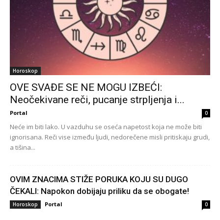
Horoskop
OVE SVAĐE SE NE MOGU IZBEĆI:
Neočekivane reči, pucanje strpljenja i...
Portal
0
Neće im biti lako. U vazduhu se oseća napetost koja ne može biti
ignorisana. Reči vise između ljudi, nedorečene misli pritiskaju grudi,
a tišina...
OVIM ZNACIMA STIŽE PORUKA KOJU SU DUGO
ČEKALI: Napokon dobijaju priliku da se obogate!
Portal
Horoskop
0