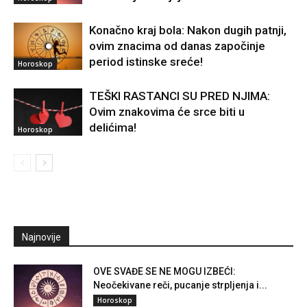
Konačno kraj bola: Nakon dugih patnji,
ovim znacima od danas započinje
period istinske sreće!
Horoskop
TEŠKI RASTANCI SU PRED NJIMA:
Ovim znakovima će srce biti u
delićima!
Horoskop
Najnovije
OVE SVAĐE SE NE MOGU IZBEĆI:
Neočekivane reči, pucanje strpljenja i...
Horoskop