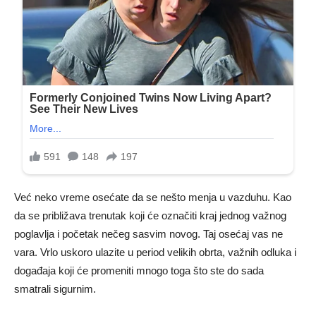
Već neko vreme osećate da se nešto menja u vazduhu. Kao
da se približava trenutak koji će označiti kraj jednog važnog
poglavlja i početak nečeg sasvim novog. Taj osećaj vas ne
vara. Vrlo uskoro ulazite u period velikih obrta, važnih odluka i
događaja koji će promeniti mnogo toga što ste do sada
smatrali sigurnim.