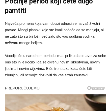
Počinje period koji ćete dugo
pamtiti
Najveća promena koja vam dolazi odnosi se na vaš životni
pravac. Mnogi planovi koje ste imali počeće da se menjaju, ali
ne zato što su bili loši, već zato što vas sudbina vodi ka
nečemu mnogo boljem.
Vodolije će u narednom periodu imati priliku da ostave iza sebe
ono što ih je kočilo i da se okrenu novim iskustvima, novim
ljudima i novim ciljevima. Biće trenutaka kada ćete biti
zbunjeni, ali nemojte dozvoliti da vas strah zaustavi.