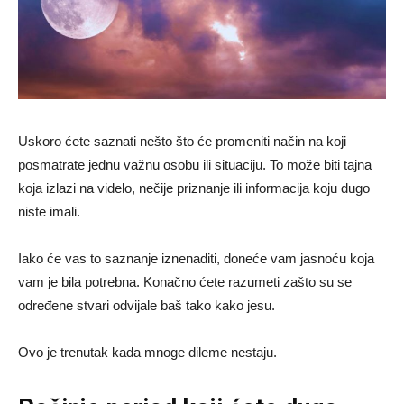
Uskoro ćete saznati nešto što će promeniti način na koji
posmatrate jednu važnu osobu ili situaciju. To može biti tajna
koja izlazi na videlo, nečije priznanje ili informacija koju dugo
niste imali.
Iako će vas to saznanje iznenaditi, doneće vam jasnoću koja
vam je bila potrebna. Konačno ćete razumeti zašto su se
određene stvari odvijale baš tako kako jesu.
Ovo je trenutak kada mnoge dileme nestaju.