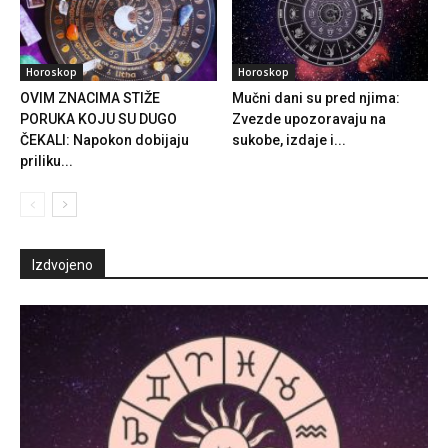
Horoskop
Horoskop
OVIM ZNACIMA STIŽE
Mučni dani su pred njima:
PORUKA KOJU SU DUGO
Zvezde upozoravaju na
ČEKALI: Napokon dobijaju
sukobe, izdaje i...
priliku...
Izdvojeno