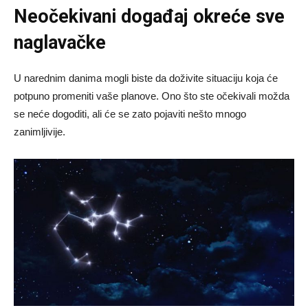
Neočekivani događaj okreće sve
naglavačke
U narednim danima mogli biste da doživite situaciju koja će
potpuno promeniti vaše planove. Ono što ste očekivali možda
se neće dogoditi, ali će se zato pojaviti nešto mnogo
zanimljivije.