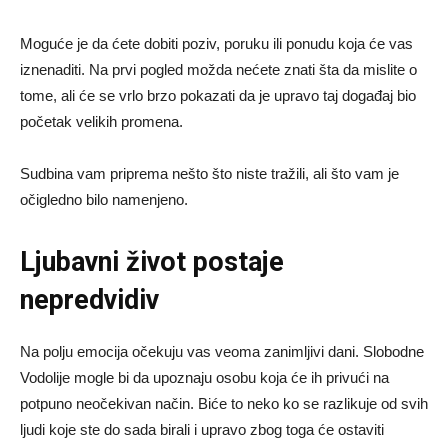
Moguće je da ćete dobiti poziv, poruku ili ponudu koja će vas
iznenaditi. Na prvi pogled možda nećete znati šta da mislite o
tome, ali će se vrlo brzo pokazati da je upravo taj događaj bio
početak velikih promena.
Sudbina vam priprema nešto što niste tražili, ali što vam je
očigledno bilo namenjeno.
Ljubavni život postaje
nepredvidiv
Na polju emocija očekuju vas veoma zanimljivi dani. Slobodne
Vodolije mogle bi da upoznaju osobu koja će ih privući na
potpuno neočekivan način. Biće to neko ko se razlikuje od svih
ljudi koje ste do sada birali i upravo zbog toga će ostaviti