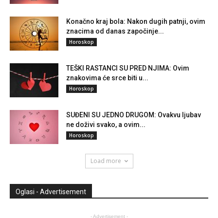
Konačno kraj bola: Nakon dugih patnji, ovim
znacima od danas započinje...
Horoskop
TEŠKI RASTANCI SU PRED NJIMA: Ovim
znakovima će srce biti u...
Horoskop
SUĐENI SU JEDNO DRUGOM: Ovakvu ljubav
ne doživi svako, a ovim...
Horoskop
Load more
Oglasi - Advertisement
- Advertisement -