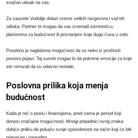
snažan utisak na vas.
Za zauzete Vodolije dolazi vreme velikih razgovora i važnih
odluka. Partner bi mogao da vas iznenadi iskrenošću,
planovima za budućnost ili priznanjem koje dugo čuva u sebi.
Posebno je naglašena mogućnost da se neko iz prošlosti
ponovo pojavi. Taj susret mogao bi da pokrene emocije za koje
ste verovali da su odavno nestale.
Poslovna prilika koja menja
budućnost
Kada je reč o poslu i finansijama, pred vama je period koji
donosi značajne mogućnosti. Mnogi pripadnici ovog znaka
dobiće priliku da pokažu svoje sposobnosti na način koji će biti
primećen i nagrađen.