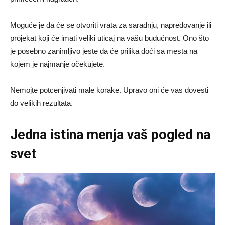
Moguće je da će se otvoriti vrata za saradnju, napredovanje ili
projekat koji će imati veliki uticaj na vašu budućnost. Ono što
je posebno zanimljivo jeste da će prilika doći sa mesta na
kojem je najmanje očekujete.
Nemojte potcenjivati male korake. Upravo oni će vas dovesti
do velikih rezultata.
Jedna istina menja vaš pogled na
svet