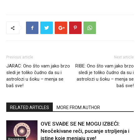
Previous article
Next article
JARAC: Ono što vam jako brzo
RIBE: Ono što vam jako brzo
sledi je toliko čudno da su i
sledi je toliko čudno da su i
astrolozi u šoku – menja se
astrolozi u šoku – menja se
baš sve!
baš sve!
RELATED ARTICLES
MORE FROM AUTHOR
OVE SVAĐE SE NE MOGU IZBEĆI:
Neočekivane reči, pucanje strpljenja i
istine koje menjaju sve!
Horoskop