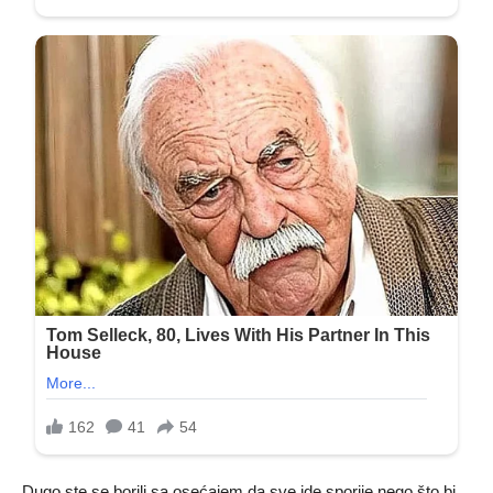
Dugo ste se borili sa osećajem da sve ide sporije nego što bi