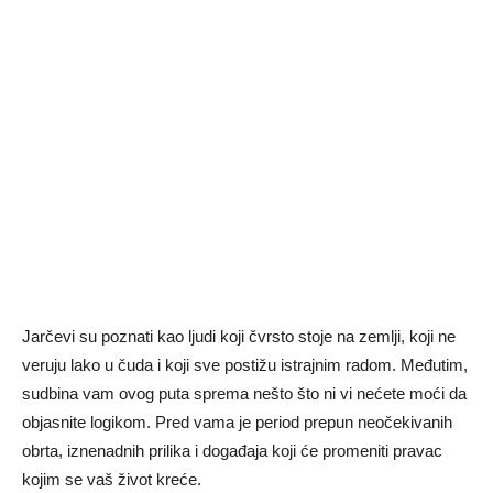
Jarčevi su poznati kao ljudi koji čvrsto stoje na zemlji, koji ne
veruju lako u čuda i koji sve postižu istrajnim radom. Međutim,
sudbina vam ovog puta sprema nešto što ni vi nećete moći da
objasnite logikom. Pred vama je period prepun neočekivanih
obrta, iznenadnih prilika i događaja koji će promeniti pravac
kojim se vaš život kreće.