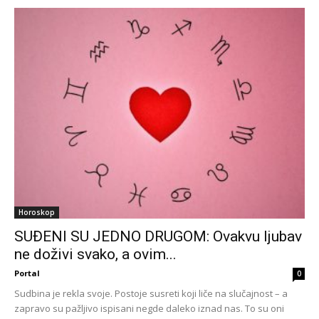
Horoskop
SUĐENI SU JEDNO DRUGOM: Ovakvu ljubav
ne doživi svako, a ovim...
Portal
0
Sudbina je rekla svoje. Postoje susreti koji liče na slučajnost – a
zapravo su pažljivo ispisani negde daleko iznad nas. To su oni