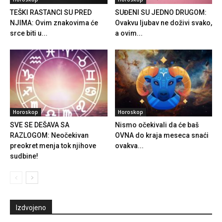
TEŠKI RASTANCI SU PRED
SUĐENI SU JEDNO DRUGOM:
NJIMA: Ovim znakovima će
Ovakvu ljubav ne doživi svako,
srce biti u...
a ovim...
Horoskop
Horoskop
SVE SE DEŠAVA SA
Nismo očekivali da će baš
RAZLOGOM: Neočekivan
OVNA do kraja meseca snaći
preokret menja tok njihove
ovakva...
sudbine!
Izdvojeno