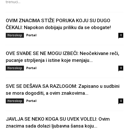
trenuci...
OVIM ZNACIMA STIŽE PORUKA KOJU SU DUGO
ČEKALI: Napokon dobijaju priliku da se obogate!
Portal
Horoskop
0
OVE SVAĐE SE NE MOGU IZBEĆI: Neočekivane reči,
pucanje strpljenja i istine koje menjaju...
Portal
Horoskop
0
SVE SE DEŠAVA SA RAZLOGOM: Zapisano u sudbini
se mora dogoditi, a ovim znakovima...
Portal
Horoskop
0
JAVLJA SE NEKO KOGA SU UVEK VOLELI: Ovim
znacima sada dolazi ljubavna šansa koju...