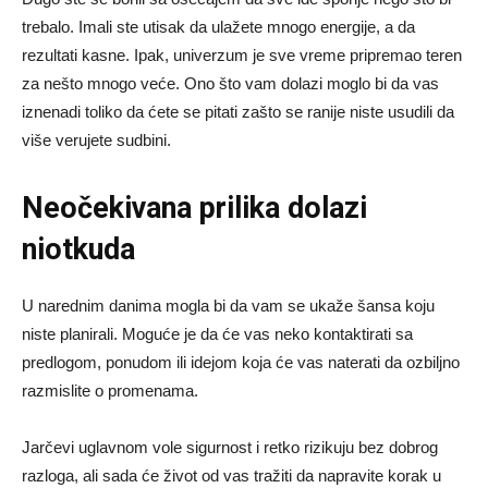
trebalo. Imali ste utisak da ulažete mnogo energije, a da
rezultati kasne. Ipak, univerzum je sve vreme pripremao teren
za nešto mnogo veće. Ono što vam dolazi moglo bi da vas
iznenadi toliko da ćete se pitati zašto se ranije niste usudili da
više verujete sudbini.
Neočekivana prilika dolazi
niotkuda
U narednim danima mogla bi da vam se ukaže šansa koju
niste planirali. Moguće je da će vas neko kontaktirati sa
predlogom, ponudom ili idejom koja će vas naterati da ozbiljno
razmislite o promenama.
Jarčevi uglavnom vole sigurnost i retko rizikuju bez dobrog
razloga, ali sada će život od vas tražiti da napravite korak u