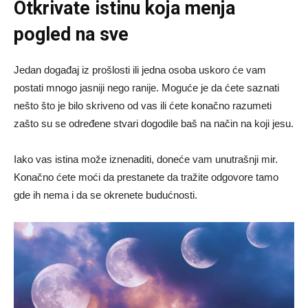
Otkrivate istinu koja menja
pogled na sve
Jedan događaj iz prošlosti ili jedna osoba uskoro će vam
postati mnogo jasniji nego ranije. Moguće je da ćete saznati
nešto što je bilo skriveno od vas ili ćete konačno razumeti
zašto su se određene stvari dogodile baš na način na koji jesu.
Iako vas istina može iznenaditi, doneće vam unutrašnji mir.
Konačno ćete moći da prestanete da tražite odgovore tamo
gde ih nema i da se okrenete budućnosti.