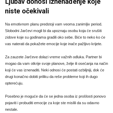
Ljubav donosi iznenađenje koje
niste očekivali
Na emotivnom planu predstoji vam veoma zanimljiv period.
Slobodni Jarčevi mogli bi da upoznaju osobu koja će srušiti
zidove koje su godinama gradili oko sebe. Biće to neko ko će
vas naterati da pokažete emocije koje inače pažljivo krijete.
Za zauzete Jarčeve dolazi vreme važnih odluka. Partner bi
mogao da vam otkrije svoje planove, želje ili osećanja na način
koji će vas iznenaditi. Neki odnosi će postati ozbiljniji, dok će
drugi konačno dobiti priliku da reše probleme koji ih dugo
opterećuju.
Posebno je moguće da će se jedna osoba iz prošlosti ponovo
pojaviti i probuditi emocije za koje ste mislili da su odavno
nestale.