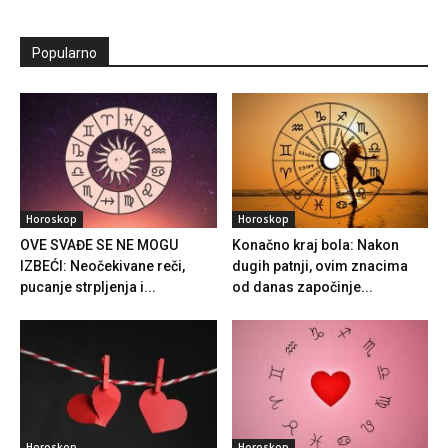
Popularno
Horoskop
Horoskop
OVE SVAĐE SE NE MOGU
Konačno kraj bola: Nakon
IZBEĆI: Neočekivane reči,
dugih patnji, ovim znacima
pucanje strpljenja i...
od danas započinje...
Horoskop
Horoskop