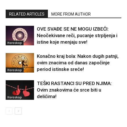
RELATED ARTICLES
MORE FROM AUTHOR
OVE SVAĐE SE NE MOGU IZBEĆI:
Neočekivane reči, pucanje strpljenja i
istine koje menjaju sve!
Horoskop
Konačno kraj bola: Nakon dugih patnji,
ovim znacima od danas započinje
period istinske sreće!
Horoskop
TEŠKI RASTANCI SU PRED NJIMA:
Ovim znakovima će srce biti u
delićima!
Horoskop