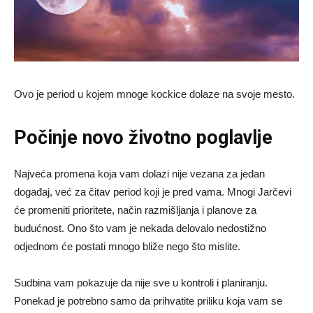
Ovo je period u kojem mnoge kockice dolaze na svoje mesto.
Počinje novo životno poglavlje
Najveća promena koja vam dolazi nije vezana za jedan
događaj, već za čitav period koji je pred vama. Mnogi Jarčevi
će promeniti prioritete, način razmišljanja i planove za
budućnost. Ono što vam je nekada delovalo nedostižno
odjednom će postati mnogo bliže nego što mislite.
Sudbina vam pokazuje da nije sve u kontroli i planiranju.
Ponekad je potrebno samo da prihvatite priliku koja vam se