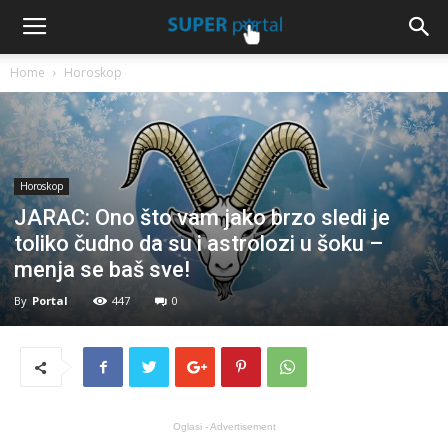
Home
Horoskop
Horoskop
JARAC: Ono što vam jako brzo sledi je
toliko čudno da su i astrolozi u šoku –
menja se baš sve!
By
Portal
447
0
Oglasi - Advertisement