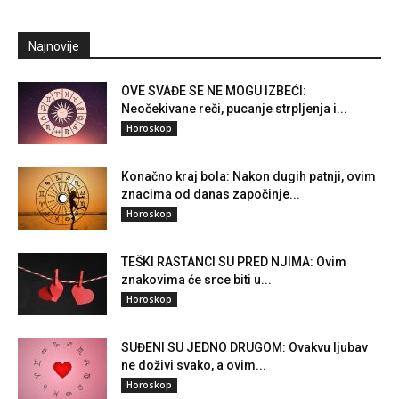
Najnovije
OVE SVAĐE SE NE MOGU IZBEĆI:
Neočekivane reči, pucanje strpljenja i...
Horoskop
Konačno kraj bola: Nakon dugih patnji, ovim
znacima od danas započinje...
Horoskop
TEŠKI RASTANCI SU PRED NJIMA: Ovim
znakovima će srce biti u...
Horoskop
SUĐENI SU JEDNO DRUGOM: Ovakvu ljubav
ne doživi svako, a ovim...
Horoskop