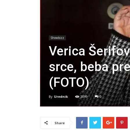
Showbizz
Verica Šerifov
srce, beba pr
(FOTO)
By
Urednik
3099
0
Share