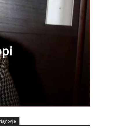
opi
Najnovije