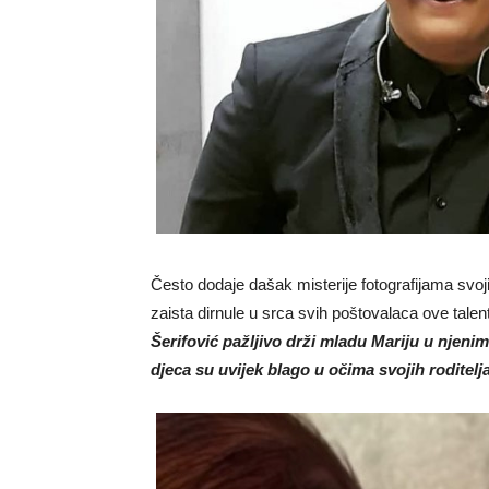
Često dodaje dašak misterije fotografijama svoji
zaista dirnule u srca svih poštovalaca ove tale
Šerifović pažljivo drži mladu Mariju u njeni
djeca su uvijek blago u očima svojih roditelja