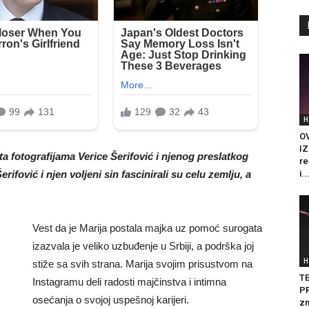
H
O
IZ
 fotografijama Verice Šerifović i njenog preslatkog
re
ifović i njen voljeni sin fascinirali su celu zemlju, a
i..
Vest da je Marija postala majka uz pomoć surogata
izazvala je veliko uzbuđenje u Srbiji, a podrška joj
H
stiže sa svih strana. Marija svojim prisustvom na
T
Instagramu deli radosti majčinstva i intimna
PR
osećanja o svojoj uspešnoj karijeri.
zn