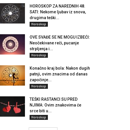
HOROSKOP ZA NAREDNIH 48.
SATI: Nekome ljubav iz snova,
drugima teški...
Horoskop
OVE SVAĐE SE NE MOGU IZBEĆI:
Neočekivane reči, pucanje
strpljenja i...
Horoskop
Konačno kraj bola: Nakon dugih
patnji, ovim znacima od danas
započinje...
Horoskop
TEŠKI RASTANCI SU PRED
NJIMA: Ovim znakovima će
srce biti u...
Horoskop