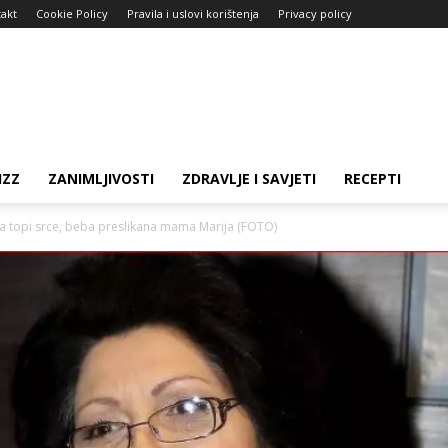
akt
Cookie Policy
Pravila i uslovi korištenja
Privacy policy
IZZ
ZANIMLJIVOSTI
ZDRAVLJE I SAVJETI
RECEPTI
koja topi srce, beba preslikana mama Marija (FOTO)