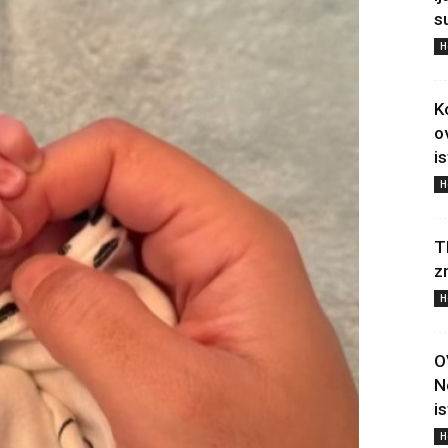
s
H
K
o
i
H
T
z
H
O
N
i
H