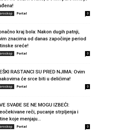
uđena!
Portal
oroskop
0
onačno kraj bola: Nakon dugih patnji,
vim znacima od danas započinje period
stinske sreće!
Portal
oroskop
0
EŠKI RASTANCI SU PRED NJIMA: Ovim
nakovima će srce biti u delićima!
Portal
oroskop
0
VE SVAĐE SE NE MOGU IZBEĆI:
eočekivane reči, pucanje strpljenja i
stine koje menjaju...
Portal
oroskop
0