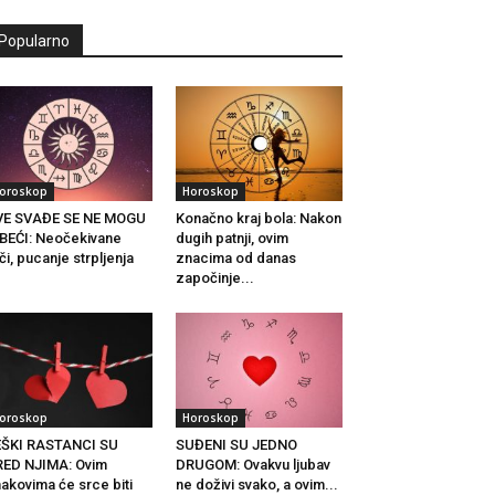
Popularno
oroskop
Horoskop
VE SVAĐE SE NE MOGU
Konačno kraj bola: Nakon
BEĆI: Neočekivane
dugih patnji, ovim
či, pucanje strpljenja
znacima od danas
.
započinje...
oroskop
Horoskop
EŠKI RASTANCI SU
SUĐENI SU JEDNO
ED NJIMA: Ovim
DRUGOM: Ovakvu ljubav
akovima će srce biti
ne doživi svako, a ovim...