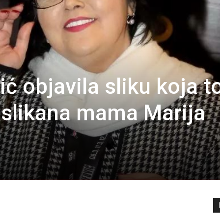
ić objavila sliku koja t
eslikana mama Marija