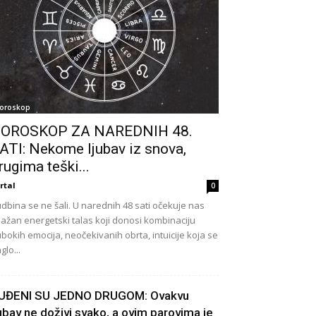
oroskop
OROSKOP ZA NAREDNIH 48.
ATI: Nekome ljubav iz snova,
rugima teški...
rtal
0
dbina se ne šali. U narednih 48 sati očekuje nas
ažan energetski talas koji donosi kombinaciju
bokih emocija, neočekivanih obrta, intuicije koja se
glo...
UĐENI SU JEDNO DRUGOM: Ovakvu
jubav ne doživi svako, a ovim parovima je