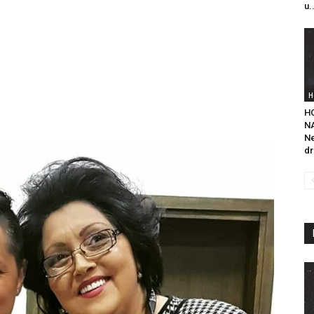
u.
H
H
NA
Ne
dr