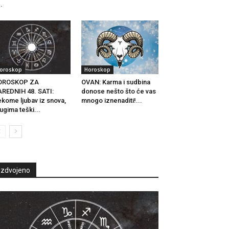
..
oroskop
Horoskop
OROSKOP ZA
OVAN: Karma i sudbina
REDNIH 48. SATI:
donose nešto što će vas
kome ljubav iz snova,
mnogo iznenaditi!...
ugima teški...
Izdvojeno