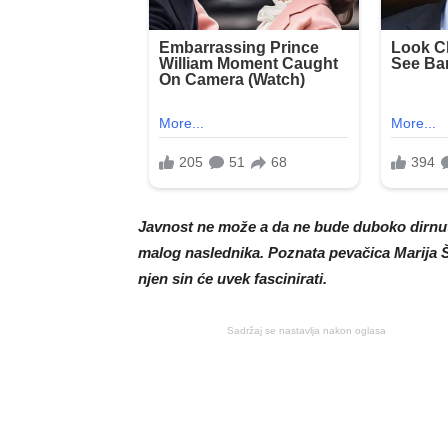
Javnost ne može a da ne bude duboko dirnuta
malog naslednika. Poznata pevačica Marija Šer
njen sin će uvek fascinirati.
Sadržaj se nastavlja nakon oglasa