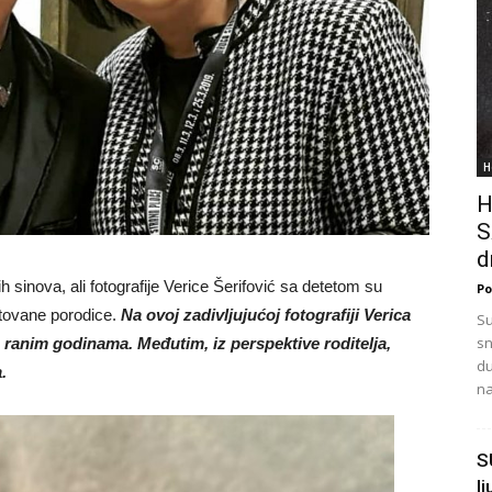
H
H
S
d
h sinova, ali fotografije Verice Šerifović sa detetom su
Po
ntovane porodice.
Na ovoj zadivljujućoj fotografiji Verica
Su
sn
m ranim godinama. Međutim, iz perspektive roditelja,
du
.
na
S
l