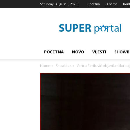
Saturday, August 8, 2026
Početna
O nama
Kont
Super
blog
POČETNA
NOVO
VIJESTI
SHOWB
Home
Showbizz
Verica Šerifović objavila sliku 