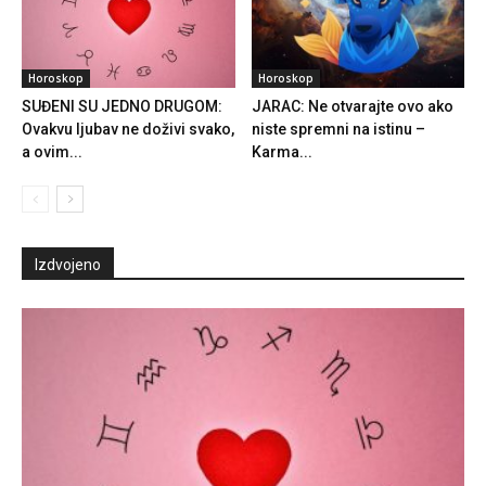
Horoskop
Horoskop
SUĐENI SU JEDNO DRUGOM:
JARAC: Ne otvarajte ovo ako
Ovakvu ljubav ne doživi svako,
niste spremni na istinu –
a ovim...
Karma...
Izdvojeno