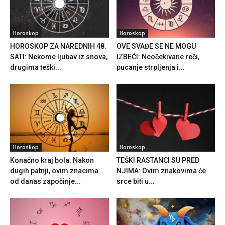
Horoskop
Horoskop
HOROSKOP ZA NAREDNIH 48.
OVE SVAĐE SE NE MOGU
SATI: Nekome ljubav iz snova,
IZBEĆI: Neočekivane reči,
drugima teški...
pucanje strpljenja i...
Horoskop
Horoskop
Konačno kraj bola: Nakon
TEŠKI RASTANCI SU PRED
dugih patnji, ovim znacima
NJIMA: Ovim znakovima će
od danas započinje...
srce biti u...