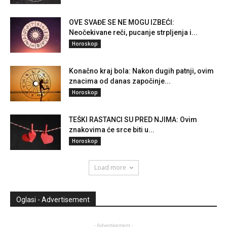
OVE SVAĐE SE NE MOGU IZBEĆI:
Neočekivane reči, pucanje strpljenja i...
Horoskop
Konačno kraj bola: Nakon dugih patnji, ovim
znacima od danas započinje...
Horoskop
TEŠKI RASTANCI SU PRED NJIMA: Ovim
znakovima će srce biti u...
Horoskop
Load more
Oglasi - Advertisement
- Advertisement -