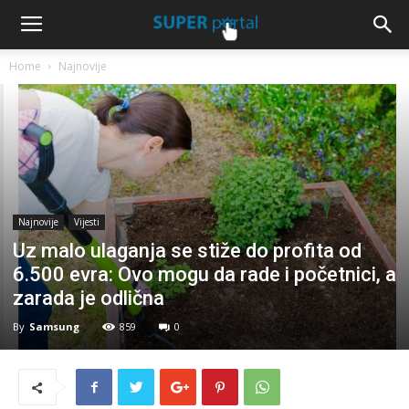
Home
Najnovije
Najnovije
Vijesti
Uz malo ulaganja se stiže do profita od
6.500 evra: Ovo mogu da rade i početnici, a
zarada je odlična
By
Samsung
859
0