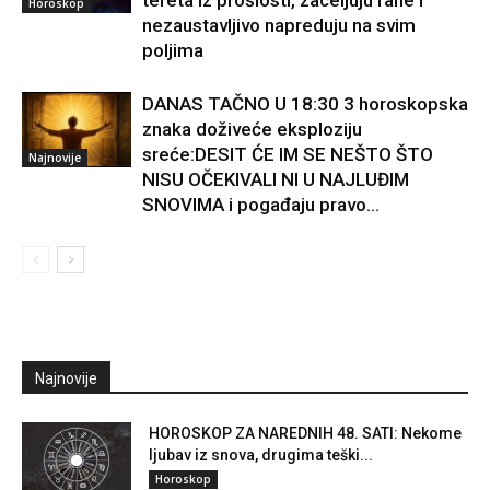
tereta iz prošlosti, zaceljuju rane i
Horoskop
nezaustavljivo napreduju na svim
poljima
DANAS TAČNO U 18:30 3 horoskopska
znaka doživeće eksploziju
sreće:DESIT ĆE IM SE NEŠTO ŠTO
Najnovije
NISU OČEKIVALI NI U NAJLUĐIM
SNOVIMA i pogađaju pravo...
Najnovije
HOROSKOP ZA NAREDNIH 48. SATI: Nekome
ljubav iz snova, drugima teški...
Horoskop