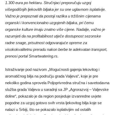
1.300 eura po hektaru. Stručnjaci preporučuju uzgoj
višegodišnjih ljekovitih biljaka jer su one uglavnom isplativije.
Važno je prepoznati da postoji razlika u tržišnim cijenama
organski i konvencionalno uzgojenih biljaka, pri čemu
organske kulture imaju znatno više cijene. Nadalje, važno je
razumjeti da na profitabilnost utječe dostupnost sezonske
radne snage, prisutnost odgovarajuće opreme za
visokokvalitetnu preradu nakon berbe te adekvatan transport,
prenosi portal Smartwatering.rs.
Istraživanje pod nazivom „Mogućnosti gajenja lekovitog i
aromatičnog bilja na području grada Valjeva“, koje je pre
nekoliko godina sprovela Poljoprivredna stručna i savetodavna
služba grada Valjeva u saradnji sa JP „Agrorazvoj – Valjevske
doline“, pokazalo je da region posjeduje izvanredne uvjete
pogodne za uzgoj gotovo svih vrsta ljekovitog bilja koje se
nalazi u Srbiji, što se pokazalo isplativijim od ostalih