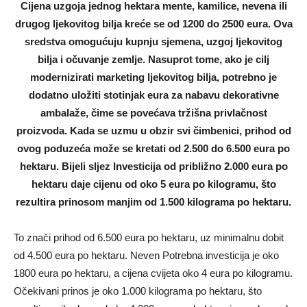
Cijena uzgoja jednog hektara mente, kamilice, nevena ili
drugog ljekovitog bilja kreće se od 1200 do 2500 eura. Ova
sredstva omogućuju kupnju sjemena, uzgoj ljekovitog
bilja i očuvanje zemlje. Nasuprot tome, ako je cilj
modernizirati marketing ljekovitog bilja, potrebno je
dodatno uložiti stotinjak eura za nabavu dekorativne
ambalaže, čime se povećava tržišna privlačnost
proizvoda. Kada se uzmu u obzir svi čimbenici, prihod od
ovog poduzeća može se kretati od 2.500 do 6.500 eura po
hektaru. Bijeli sljez Investicija od približno 2.000 eura po
hektaru daje cijenu od oko 5 eura po kilogramu, što
rezultira prinosom manjim od 1.500 kilograma po hektaru.
To znači prihod od 6.500 eura po hektaru, uz minimalnu dobit
od 4.500 eura po hektaru. Neven Potrebna investicija je oko
1800 eura po hektaru, a cijena cvijeta oko 4 eura po kilogramu.
Očekivani prinos je oko 1.000 kilograma po hektaru, što