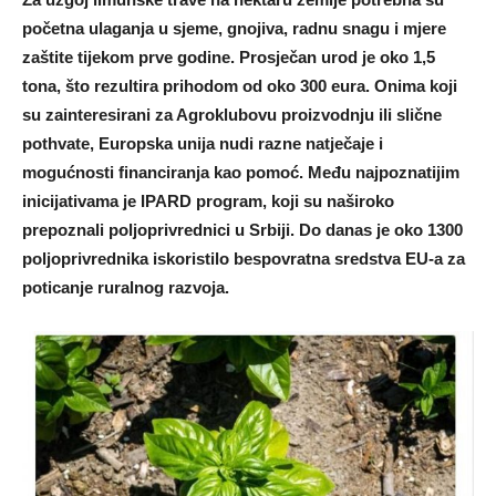
početna ulaganja u sjeme, gnojiva, radnu snagu i mjere
zaštite tijekom prve godine. Prosječan urod je oko 1,5
tona, što rezultira prihodom od oko 300 eura. Onima koji
su zainteresirani za Agroklubovu proizvodnju ili slične
pothvate, Europska unija nudi razne natječaje i
mogućnosti financiranja kao pomoć. Među najpoznatijim
inicijativama je IPARD program, koji su naširoko
prepoznali poljoprivrednici u Srbiji. Do danas je oko 1300
poljoprivrednika iskoristilo bespovratna sredstva EU-a za
poticanje ruralnog razvoja.