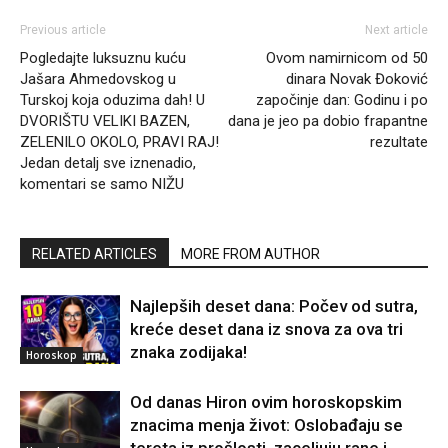
Previous article
Next article
Pogledajte luksuznu kuću
Ovom namirnicom od 50
Jašara Ahmedovskog u
dinara Novak Đoković
Turskoj koja oduzima dah! U
započinje dan: Godinu i po
DVORIŠTU VELIKI BAZEN,
dana je jeo pa dobio frapantne
ZELENILO OKOLO, PRAVI RAJ!
rezultate
Jedan detalj sve iznenadio,
komentari se samo NIŽU
RELATED ARTICLES
MORE FROM AUTHOR
Najlepših deset dana: Počev od sutra,
kreće deset dana iz snova za ova tri
znaka zodijaka!
Horoskop
Od danas Hiron ovim horoskopskim
znacima menja život: Oslobađaju se