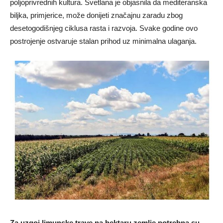
poljoprivrednih kultura. Svetlana je objasnila da mediteranska
biljka, primjerice, može donijeti značajnu zaradu zbog
desetogodišnjeg ciklusa rasta i razvoja. Svake godine ovo
postrojenje ostvaruje stalan prihod uz minimalna ulaganja.
Za uzgoj limunske trave na hektaru zemlje potrebna su