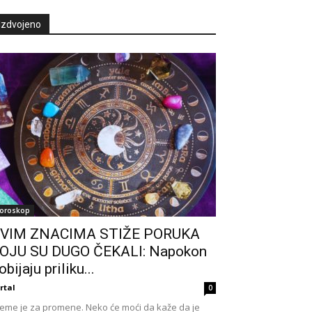
Izdvojeno
oroskop
VIM ZNACIMA STIŽE PORUKA
OJU SU DUGO ČEKALI: Napokon
obijaju priliku...
rtal
0
eme je za promene. Neko će moći da kaže da je