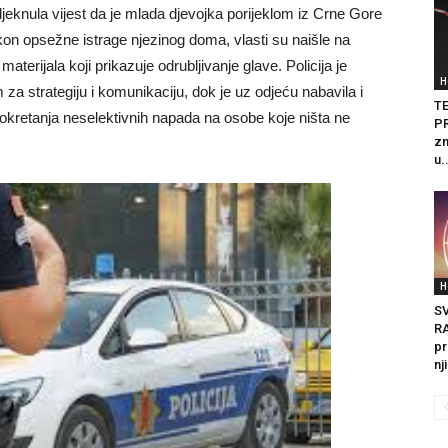
djeknula vijest da je mlada djevojka porijeklom iz Crne Gore
n opsežne istrage njezinog doma, vlasti su naišle na
terijala koji prikazuje odrubljivanje glave. Policija je
H
am za strategiju i komunikaciju, dok je uz odjeću nabavila i
T
m pokretanja neselektivnih napada na osobe koje ništa ne
PR
zn
u.
H
S
R
pr
nj