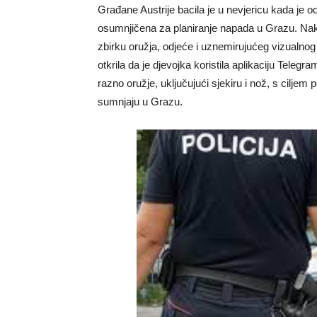
Građane Austrije bacila je u nevjericu kada je o
osumnjičena za planiranje napada u Grazu. Nako
zbirku oružja, odjeće i uznemirujućeg vizualnog ma
otkrila da je djevojka koristila aplikaciju Telegr
razno oružje, uključujući sjekiru i nož, s cilje
sumnjaju u Grazu.