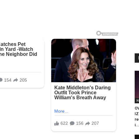
H
O
IZ
re
i..