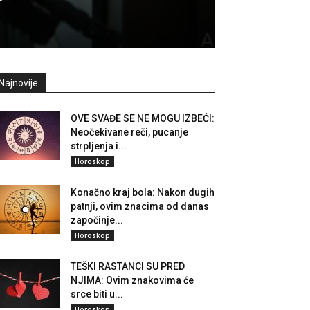
Najnovije
OVE SVAĐE SE NE MOGU IZBEĆI:
Neočekivane reči, pucanje
strpljenja i...
Horoskop
Konačno kraj bola: Nakon dugih
patnji, ovim znacima od danas
započinje...
Horoskop
TEŠKI RASTANCI SU PRED
NJIMA: Ovim znakovima će
srce biti u...
Horoskop