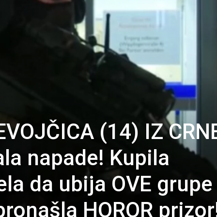
VOJČICA (14) IZ CRN
la napade! Kupila
ela da ubija OVE grupe
a pronašla HOROR prizor