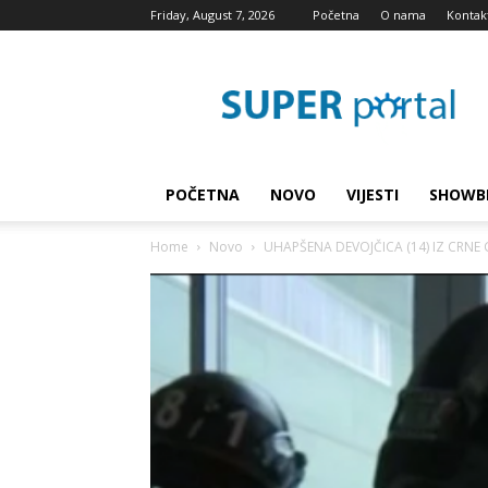
Friday, August 7, 2026
Početna
O nama
Kontak
Super
blog
POČETNA
NOVO
VIJESTI
SHOWB
Home
Novo
UHAPŠENA DEVOJČICA (14) IZ CRNE GO