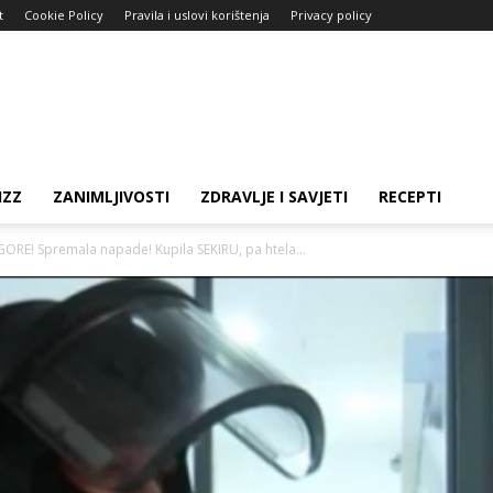
t
Cookie Policy
Pravila i uslovi korištenja
Privacy policy
IZZ
ZANIMLJIVOSTI
ZDRAVLJE I SAVJETI
RECEPTI
RE! Spremala napade! Kupila SEKIRU, pa htela...