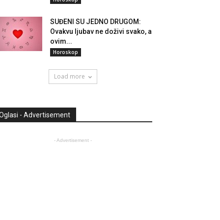
SUĐENI SU JEDNO DRUGOM:
Ovakvu ljubav ne doživi svako, a
ovim...
Horoskop
Load more
Oglasi - Advertisement
- Advertisement -