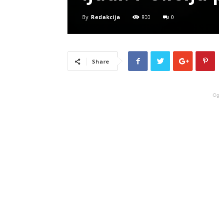
By
Redakcija
800
0
Share
Og