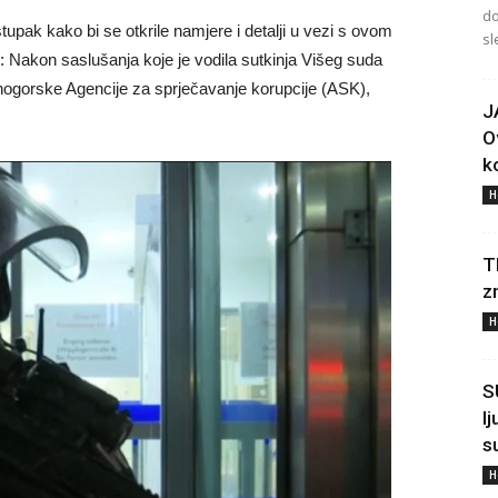
do
stupak kako bi se otkrile namjere i detalji u vezi s ovom
sl
 Nakon saslušanja koje je vodila sutkinja Višeg suda
nogorske Agencije za sprječavanje korupcije (ASK),
J
O
ko
H
T
z
H
S
l
s
H