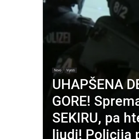
Novo
Vijesti
UHAPŠENA DE
GORE! Sprema
SEKIRU, pa ht
ljudi! Policij