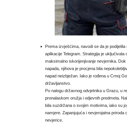
Prema izvješćima, navodi se da je podijelil
aplikacije Telegram. Strategija je uključivala
maksimalno iskorijenjivanje nevjernika. Dok a
napada, njihova je procjena bila nepokolebljiv
napad neizbježan. Iako je rođena u Crnoj Gori 
državljanstvo.
Po nalogu državnog odvjetnika u Grazu, u rez
pronalaskom oružja i odjevnih predmeta. Nakn
bila suzdržana o svojim motivima, iako su joj r
namjere. Zapanjujuća i nevjerojatna priroda ov
nevjerice.