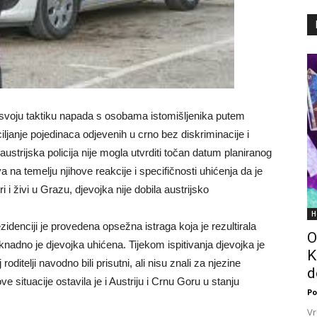
a svoju taktiku napada s osobama istomišljenika putem
 ciljanje pojedinaca odjevenih u crno bez diskriminacije i
ustrijska policija nije mogla utvrditi točan datum planiranog
a na temelju njihove reakcije i specifičnosti uhićenja da je
i živi u Grazu, djevojka nije dobila austrijsko
H
idenciji je provedena opsežna istraga koja je rezultirala
O
adno je djevojka uhićena. Tijekom ispitivanja djevojka je
K
oditelji navodno bili prisutni, ali nisu znali za njezine
d
e situacije ostavila je i Austriju i Crnu Goru u stanju
Po
Vr