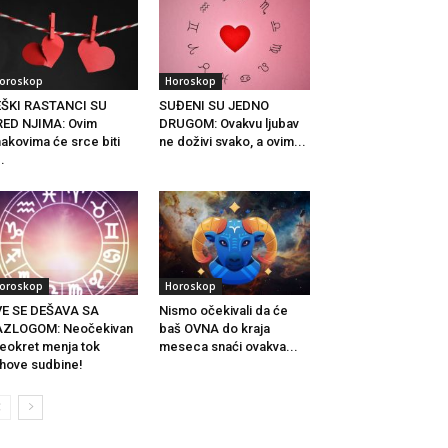
oroskop
Horoskop
EŠKI RASTANCI SU
SUĐENI SU JEDNO
ED NJIMA: Ovim
DRUGOM: Ovakvu ljubav
akovima će srce biti
ne doživi svako, a ovim...
..
oroskop
Horoskop
VE SE DEŠAVA SA
Nismo očekivali da će
AZLOGOM: Neočekivan
baš OVNA do kraja
eokret menja tok
meseca snaći ovakva...
ihove sudbine!