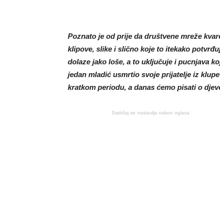
Poznato je od prije da društvene mreže kvar
klipove, slike i slično koje to itekako potvr
dolaze jako loše, a to uključuje i pucnjava 
jedan mladić usmrtio svoje prijatelje iz klupe
kratkom periodu, a danas ćemo pisati o djevo
Sadržaj se nastavlja nakon oglasa