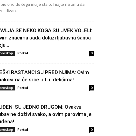
bio ono do čega mu je stalo. Imajte na umu da
edi divan...
AVLJA SE NEKO KOGA SU UVEK VOLELI:
vim znacima sada dolazi ljubavna šansa
ju...
Portal
oroskop
0
EŠKI RASTANCI SU PRED NJIMA: Ovim
nakovima će srce biti u delićima!
Portal
oroskop
0
UĐENI SU JEDNO DRUGOM: Ovakvu
jubav ne doživi svako, a ovim parovima je
uđena!
Portal
oroskop
0