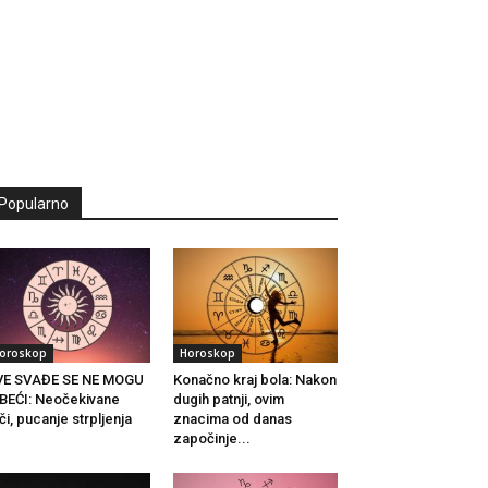
Popularno
oroskop
Horoskop
VE SVAĐE SE NE MOGU
Konačno kraj bola: Nakon
BEĆI: Neočekivane
dugih patnji, ovim
či, pucanje strpljenja
znacima od danas
.
započinje...