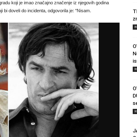
 gradu koji je imao značajno značenje iz njegovih godina
 bi doveli do incidenta, odgovorila je: “Nisam.
T
z
H
O
N
i
H
O
D
s
H
J