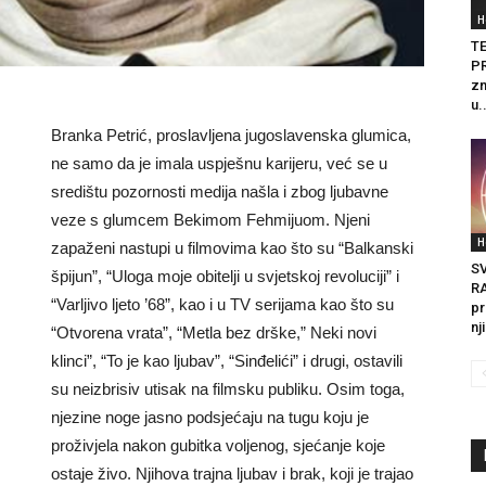
H
T
PR
zn
u.
Branka Petrić, proslavljena jugoslavenska glumica,
ne samo da je imala uspješnu karijeru, već se u
središtu pozornosti medija našla i zbog ljubavne
veze s glumcem Bekimom Fehmijuom. Njeni
H
zapaženi nastupi u filmovima kao što su “Balkanski
S
špijun”, “Uloga moje obitelji u svjetskoj revoluciji” i
R
“Varljivo ljeto ’68”, kao i u TV serijama kao što su
pr
nj
“Otvorena vrata”, “Metla bez drške,” Neki novi
klinci”, “To je kao ljubav”, “Sinđelići” i drugi, ostavili
su neizbrisiv utisak na filmsku publiku. Osim toga,
njezine noge jasno podsjećaju na tugu koju je
proživjela nakon gubitka voljenog, sjećanje koje
ostaje živo. Njihova trajna ljubav i brak, koji je trajao