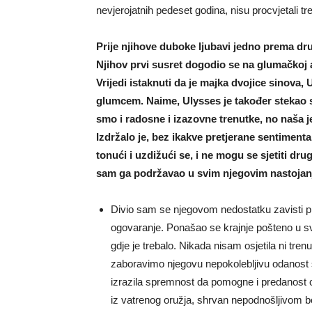
nevjerojatnih pedeset godina, nisu procvjetali tr
Prije njihove duboke ljubavi jedno prema drug
Njihov prvi susret dogodio se na glumačkoj 
Vrijedi istaknuti da je majka dvojice sinova,
glumcem. Naime, Ulysses je također stekao sl
smo i radosne i izazovne trenutke, no naša j
Izdržalo je, bez ikakve pretjerane sentiment
tonući i uzdižući se, i ne mogu se sjetiti dr
sam ga podržavao u svim njegovim nastojanjima
Divio sam se njegovom nedostatku zavisti p
ogovaranje. Ponašao se krajnje pošteno u s
gdje je trebalo. Nikada nisam osjetila ni trenu
zaboravimo njegovu nepokolebljivu odanost svo
izrazila spremnost da pomogne i predanost ci
iz vatrenog oružja, shrvan nepodnošljivom b