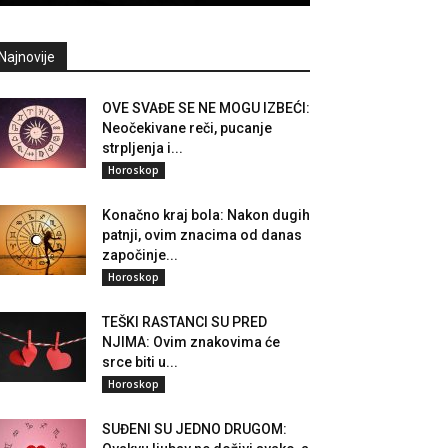
Najnovije
OVE SVAĐE SE NE MOGU IZBEĆI:
Neočekivane reči, pucanje
strpljenja i...
Horoskop
Konačno kraj bola: Nakon dugih
patnji, ovim znacima od danas
započinje...
Horoskop
TEŠKI RASTANCI SU PRED
NJIMA: Ovim znakovima će
srce biti u...
Horoskop
SUĐENI SU JEDNO DRUGOM: