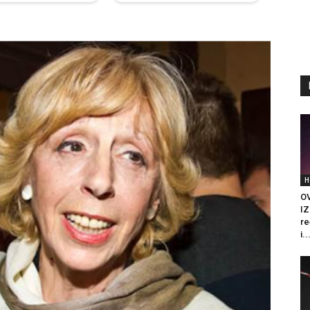
H
O
IZ
re
i..