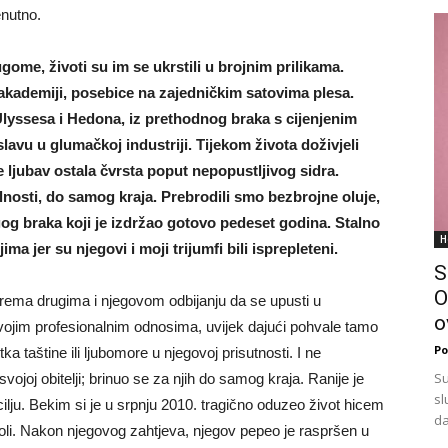
enutno.
ome, životi su im se ukrstili u brojnim prilikama.
akademiji, posebice na zajedničkim satovima plesa.
 Ulyssesa i Hedona, iz prethodnog braka s cijenjenim
avu u glumačkoj industriji. Tijekom života doživjeli
e ljubav ostala čvrsta poput nepopustljivog sidra.
alnosti, do samog kraja. Prebrodili smo bezbrojne oluje,
ugog braka koji je izdržao gotovo pedeset godina. Stalno
H
 jer su njegovi i moji trijumfi bili isprepleteni.
S
O
rema drugima i njegovom odbijanju da se upusti u
o
vojim profesionalnim odnosima, uvijek dajući pohvale tamo
Po
tka taštine ili ljubomore u njegovoj prisutnosti. I ne
Su
joj obitelji; brinuo se za njih do samog kraja. Ranije je
sl
lju. Bekim si je u srpnju 2010. tragično oduzeo život hicem
da
oli. Nakon njegovog zahtjeva, njegov pepeo je raspršen u