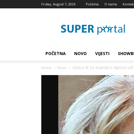
Friday, August 7, 2026
Početna
O nama
Kontak
Super
blog
POČETNA
NOVO
VIJESTI
SHOWB
Home
Novo
UDALA SE ZA ALBANCA, NJEGOV LEŠ Z