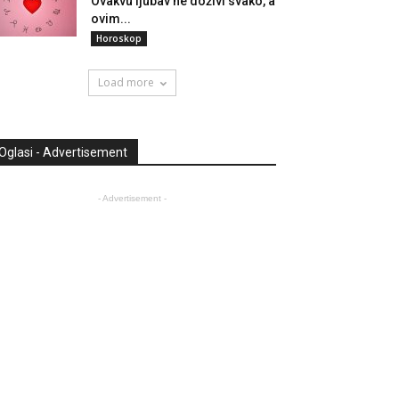
Ovakvu ljubav ne doživi svako, a
ovim...
Horoskop
Load more
Oglasi - Advertisement
- Advertisement -