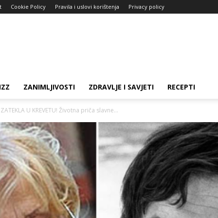
t
Cookie Policy
Pravila i uslovi korištenja
Privacy policy
IZZ
ZANIMLJIVOSTI
ZDRAVLJE I SAVJETI
RECEPTI
ATEKLA U KREVETU! Životna priča slavne...