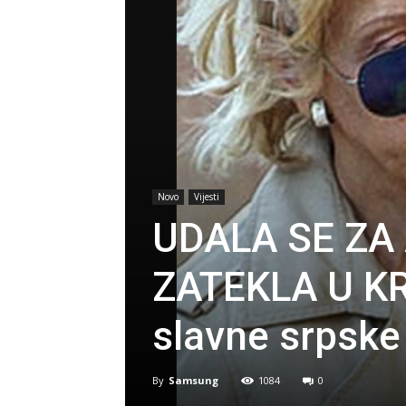
Novo
Vijesti
UDALA SE ZA
ZATEKLA U KR
slavne srpske
By
Samsung
1084
0