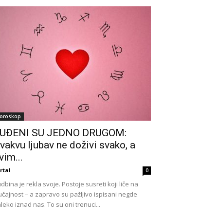
oroskop
UĐENI SU JEDNO DRUGOM:
vakvu ljubav ne doživi svako, a
vim...
rtal
0
dbina je rekla svoje. Postoje susreti koji liče na
učajnost – a zapravo su pažljivo ispisani negde
leko iznad nas. To su oni trenuci...