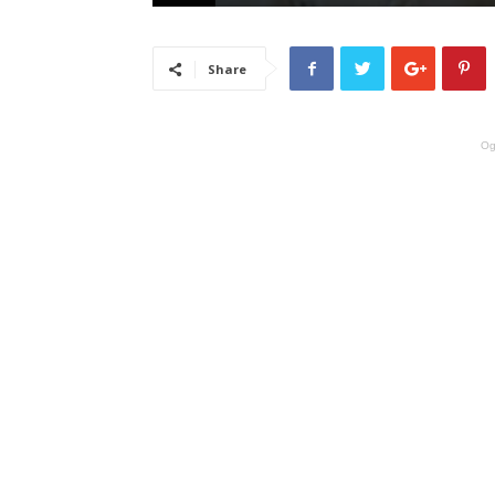
Share
Og