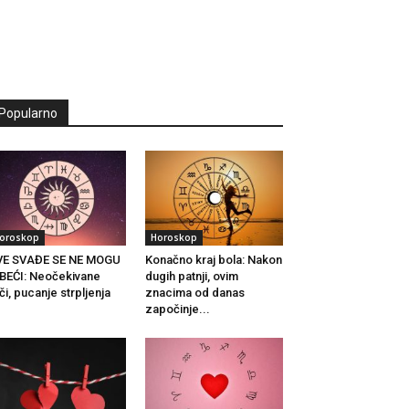
Popularno
oroskop
Horoskop
VE SVAĐE SE NE MOGU
Konačno kraj bola: Nakon
BEĆI: Neočekivane
dugih patnji, ovim
či, pucanje strpljenja
znacima od danas
.
započinje...