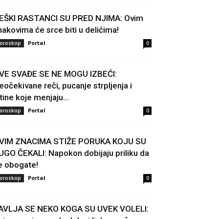
EŠKI RASTANCI SU PRED NJIMA: Ovim
nakovima će srce biti u delićima!
Portal
oroskop
0
VE SVAĐE SE NE MOGU IZBEĆI:
eočekivane reči, pucanje strpljenja i
stine koje menjaju...
Portal
oroskop
0
VIM ZNACIMA STIŽE PORUKA KOJU SU
UGO ČEKALI: Napokon dobijaju priliku da
e obogate!
Portal
oroskop
0
AVLJA SE NEKO KOGA SU UVEK VOLELI: