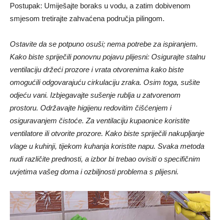
Postupak: Umiješajte boraks u vodu, a zatim dobivenom
smjesom tretirajte zahvaćena područja pilingom.
Ostavite da se potpuno osuši; nema potrebe za ispiranjem.
Kako biste spriječili ponovnu pojavu plijesni: Osigurajte stalnu
ventilaciju držeći prozore i vrata otvorenima kako biste
omogućili odgovarajuću cirkulaciju zraka. Osim toga, sušite
odjeću vani. Izbjegavajte sušenje rublja u zatvorenom
prostoru. Održavajte higijenu redovitim čišćenjem i
osiguravanjem čistoće. Za ventilaciju kupaonice koristite
ventilatore ili otvorite prozore. Kako biste spriječili nakupljanje
vlage u kuhinji, tijekom kuhanja koristite napu. Svaka metoda
nudi različite prednosti, a izbor bi trebao ovisiti o specifičnim
uvjetima vašeg doma i ozbiljnosti problema s plijesni.