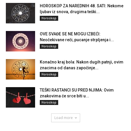
HOROSKOP ZA NAREDNIH 48. SATI: Nekome
ljubav iz snova, drugima teški...
Horoskop
OVE SVAĐE SE NE MOGU IZBEĆI:
Neočekivane reči, pucanje strpljenja i...
Horoskop
Konačno kraj bola: Nakon dugih patnji, ovim
znacima od danas započinje...
Horoskop
TEŠKI RASTANCI SU PRED NJIMA: Ovim
znakovima će srce biti u...
Horoskop
Load more