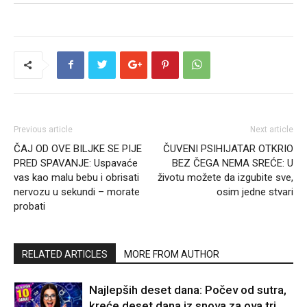
Previous article
Next article
ČAJ OD OVE BILJKE SE PIJE
ČUVENI PSIHIJATAR OTKRIO
PRED SPAVANJE: Uspavaće
BEZ ČEGA NEMA SREĆE: U
vas kao malu bebu i obrisati
životu možete da izgubite sve,
nervozu u sekundi – morate
osim jedne stvari
probati
RELATED ARTICLES
MORE FROM AUTHOR
Najlepših deset dana: Počev od sutra,
kreće deset dana iz snova za ova tri