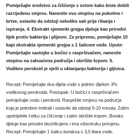
Pomiješajte sredstvo za čišćenje s octom kako biste dobili
razrijeđenu smjesu. Nanesite ovu otopinu na pukotine i
brtve, ostavite da odstoji nekoliko sati prije ribanja i
ispiranja. 4. Ekstrakt sjemenki grejpa djeluje kao prirodni
lijek protiv bakterija i plijesni. Za pripremu, pomiješajte 10
kapi ekstrakta sjemenki grejpa s 1 šalicom vode. Upute:
Pomiješajte sastojke u bočici s raspršivačem, nanesite
otopinu na zahvaćena područja i obrišite krpom. 5.
Vodikov peroksid je vješt u uklanjanju bakterija i gljivica.
Recept: Pomiješajte dva dijela vode s jednim dijelom 3%
vodikovog peroksida. Postupak: U bočici s raspršivačem
pomiješajte vodu i peroksid. Raspršite smjesu na područja
koja je potrebno tretirati i ostavite da odstoji 5-10 minuta. Zatim
upotrijebite četku za čišćenje i zatim obrišite krpom. Boraks
djeluje kao prirodni dezinficijens i ima višestruku primjenu.
Recept: Pomiješajte 1 šalicu boraksa s 3,5 litara vode.