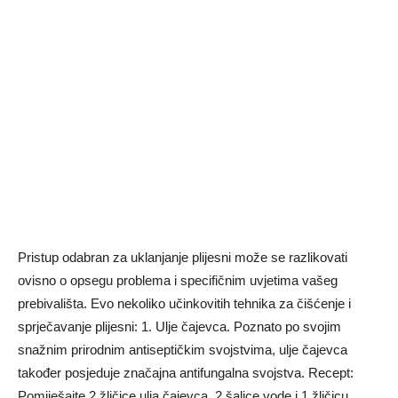
Pristup odabran za uklanjanje plijesni može se razlikovati
ovisno o opsegu problema i specifičnim uvjetima vašeg
prebivališta. Evo nekoliko učinkovitih tehnika za čišćenje i
sprječavanje plijesni: 1. Ulje čajevca. Poznato po svojim
snažnim prirodnim antiseptičkim svojstvima, ulje čajevca
također posjeduje značajna antifungalna svojstva. Recept:
Pomiješajte 2 žličice ulja čajevca, 2 šalice vode i 1 žličicu