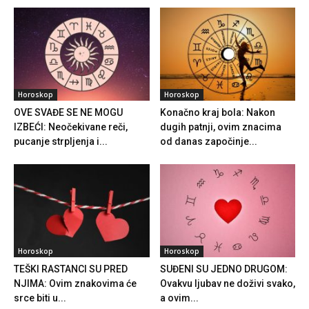
Horoskop
Horoskop
OVE SVAĐE SE NE MOGU
Konačno kraj bola: Nakon
IZBEĆI: Neočekivane reči,
dugih patnji, ovim znacima
pucanje strpljenja i...
od danas započinje...
Horoskop
Horoskop
TEŠKI RASTANCI SU PRED
SUĐENI SU JEDNO DRUGOM:
NJIMA: Ovim znakovima će
Ovakvu ljubav ne doživi svako,
srce biti u...
a ovim...