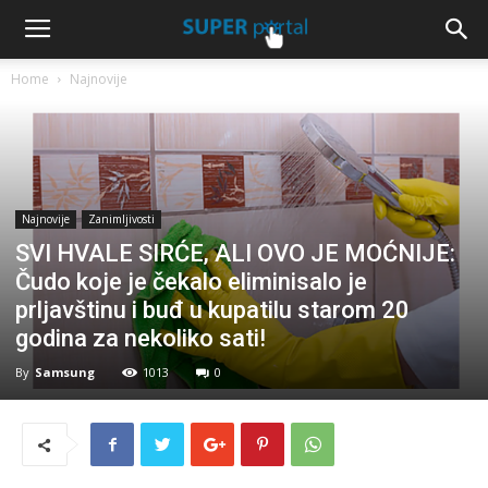
Home
Najnovije
Najnovije
Zanimljivosti
SVI HVALE SIRĆE, ALI OVO JE MOĆNIJE:
Čudo koje je čekalo eliminisalo je
prljavštinu i buđ u kupatilu starom 20
godina za nekoliko sati!
By
Samsung
1013
0