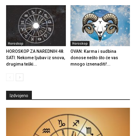
Horoskop
Horoskop
HOROSKOP ZA NAREDNIH 48.
OVAN: Karma i sudbina
SATI: Nekome ljubav iz snova,
donose nešto što će vas
drugima teški...
mnogo iznenaditi!...
Izdvojeno