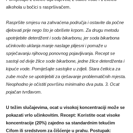
alkohola u bočici s raspršivačem.
Raspršite smjesu na zahvaćena područja i ostavite da počne
djelovati prije nego što je obrišete krpom. Za drugu metodu
upotrijebite deterdžent i sodu bikarbonu, jer soda bikarbona
učinkovito uklanja manje naslage plijesni i pomaže u
sprječavanju njihovog ponovnog pojavljivanja. Recept se
sastoji od dvije žlice sode bikarbone, jedne žlice deterdženta i
kipuće vode. Pomiješajte sastojke u zdjeli. Stara četkica za
zube može se upotrijebiti za rješavanje problematičnih mjesta.
Neophodno je očistiti površinu minimalno dva puta. 3. Ocat
pojačan tvrđavom.
U težim slučajevima, ocat u visokoj koncentraciji može se
pokazati vrlo učinkovitim. Recept: Koristite ocat visoke
koncentracije (20%) zajedno sa standardnim tekućim
Cifom ili sredstvom za čišćenje u prahu. Postupak: