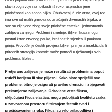
slavi zbog svoje raznolikosti i široko rasprostranjene
privlačnosti kao sobna biljka. Obuhvaćajući niz vrsta, ovaj rod
ima sve od malih grmova do značajnih drvenastih biljaka, a
sve su cijenjene zbog svoje privlačne estetike i jednostavnih
zahtjeva za njegu. Problemi i smetnje: Biljke fikusa mogu
postati žrtve crvenog pauka, brašnastih stjenica ili paukova
grinja. Provođenje čestih provjera biljke i primjena insekticida ili
prirodnih strategija kontrole može pomoći u rješavanju ovih
problema. Bolesti:
Pretjerano zalijevanje može rezultirati problemima poput
truleži korijena ili sive plijesni. Kako biste spriječili ove
probleme, bitno je osigurati pravilnu drenažu i izbjegavati
prekomjerno zalijevanje. Određene vrste fikusa,
uključujući Ficus elastica, mogu poboljšati kvalitetu zraka
u zatvorenom prostoru filtriranjem štetnih tvari i
pročišćavanjem zraka. Fikusi su vrlo prilagodljiva i