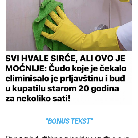
“BONUS TEKST”
Ficus pripada obitelji Moraceae i predstavlja rod biljaka koji se