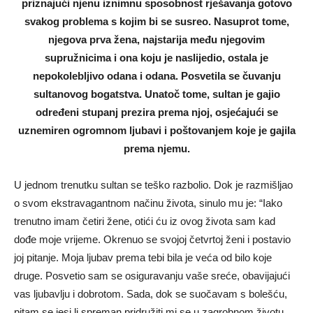
priznajući njenu iznimnu sposobnost rješavanja gotovo
svakog problema s kojim bi se susreo. Nasuprot tome,
njegova prva žena, najstarija među njegovim
supružnicima i ona koju je naslijedio, ostala je
nepokolebljivo odana i odana. Posvetila se čuvanju
sultanovog bogatstva. Unatoč tome, sultan je gajio
određeni stupanj prezira prema njoj, osjećajući se
uznemiren ogromnom ljubavi i poštovanjem koje je gajila
prema njemu.
U jednom trenutku sultan se teško razbolio. Dok je razmišljao
o svom ekstravagantnom načinu života, sinulo mu je: “Iako
trenutno imam četiri žene, otići ću iz ovog života sam kad
dođe moje vrijeme. Okrenuo se svojoj četvrtoj ženi i postavio
joj pitanje. Moja ljubav prema tebi bila je veća od bilo koje
druge. Posvetio sam se osiguravanju vaše sreće, obavijajući
vas ljubavlju i dobrotom. Sada, dok se suočavam s bolešću,
pitam se jesi li spreman pridružiti mi se u zagrobnom životu.