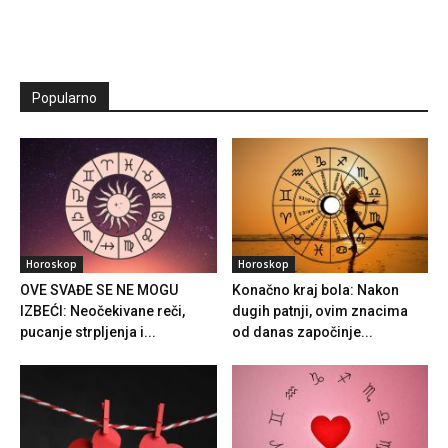
Popularno
Horoskop
Horoskop
OVE SVAĐE SE NE MOGU
Konačno kraj bola: Nakon
IZBEĆI: Neočekivane reči,
dugih patnji, ovim znacima
pucanje strpljenja i...
od danas započinje...