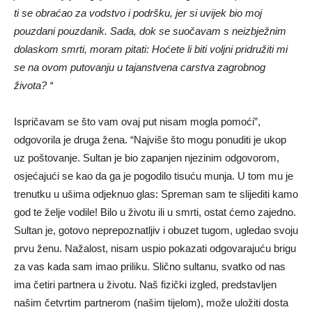
ti se obraćao za vodstvo i podršku, jer si uvijek bio moj
pouzdani pouzdanik. Sada, dok se suočavam s neizbježnim
dolaskom smrti, moram pitati: Hoćete li biti voljni pridružiti mi
se na ovom putovanju u tajanstvena carstva zagrobnog
života? “
Ispričavam se što vam ovaj put nisam mogla pomoći”,
odgovorila je druga žena. “Najviše što mogu ponuditi je ukop
uz poštovanje. Sultan je bio zapanjen njezinim odgovorom,
osjećajući se kao da ga je pogodilo tisuću munja. U tom mu je
trenutku u ušima odjeknuo glas: Spreman sam te slijediti kamo
god te želje vodile! Bilo u životu ili u smrti, ostat ćemo zajedno.
Sultan je, gotovo neprepoznatljiv i obuzet tugom, ugledao svoju
prvu ženu. Nažalost, nisam uspio pokazati odgovarajuću brigu
za vas kada sam imao priliku. Slično sultanu, svatko od nas
ima četiri partnera u životu. Naš fizički izgled, predstavljen
našim četvrtim partnerom (našim tijelom), može uložiti dosta