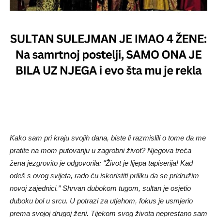
Kako sam pri kraju svojih dana, biste li razmislili o tome da me
pratite na mom putovanju u zagrobni život? Njegova treća
žena jezgrovito je odgovorila: “Život je lijepa tapiserija! Kad
odeš s ovog svijeta, rado ću iskoristiti priliku da se pridružim
novoj zajednici.” Shrvan dubokom tugom, sultan je osjetio
duboku bol u srcu. U potrazi za utjehom, fokus je usmjerio
prema svojoj drugoj ženi. Tijekom svog života neprestano sam