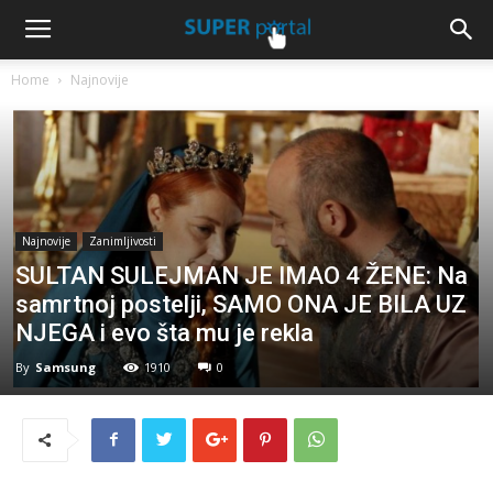
Home
Najnovije
Najnovije
Zanimljivosti
SULTAN SULEJMAN JE IMAO 4 ŽENE: Na
samrtnoj postelji, SAMO ONA JE BILA UZ
NJEGA i evo šta mu je rekla
By
Samsung
1910
0