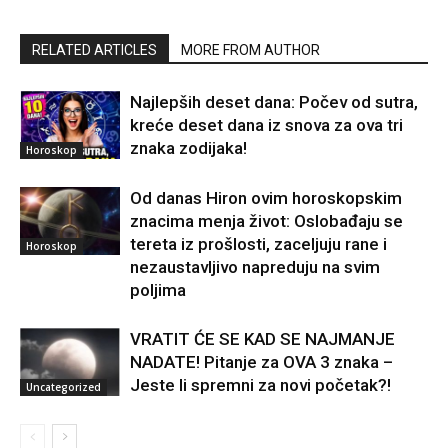
RELATED ARTICLES
MORE FROM AUTHOR
Najlepših deset dana: Počev od sutra,
kreće deset dana iz snova za ova tri
znaka zodijaka!
Horoskop
Od danas Hiron ovim horoskopskim
znacima menja život: Oslobađaju se
tereta iz prošlosti, zaceljuju rane i
Horoskop
nezaustavljivo napreduju na svim
poljima
VRATIT ĆE SE KAD SE NAJMANJE
NADATE! Pitanje za OVA 3 znaka –
Jeste li spremni za novi početak?!
Uncategorized