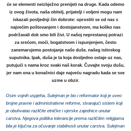
će se elementi neizbježno prenijeti na druge. Kada odemo
iz ovog života, naša obitelj, prijatelji i voljeni mogu nam
iskazati posljednji čin dobrote: oprostiti se od nas s
najvećim poštovanjem i dostojanstvom, ma koliko nas
podržavali dok smo bili živi. U našoj neprestanoj potrazi
za srećom, moći, bogatstvom i ispunjenjem, često
zanemarujemo postojanje naše duše, našeg istinskog
suputnika. Ipak, duša je ta koja dosljedno ostaje uz nas,
putujući s nama kroz svaki naš korak. Čuvajte svoju dušu,
jer nam ona u konačnici daje najveću nagradu kada se sve
uzme u obzir.
Osim vojnih uspjeha, Sulejman je bio i reformator koji je uveo
brojne pravne i administrativne reforme, stvarajući sistem koji
je obuhvatao različite etničke i vjerske zajednice unutar
carstva. Njegova politika tolerancije prema različitim religijama
bila je ključna za očuvanje stabilnosti unutar carstva. Sulejman