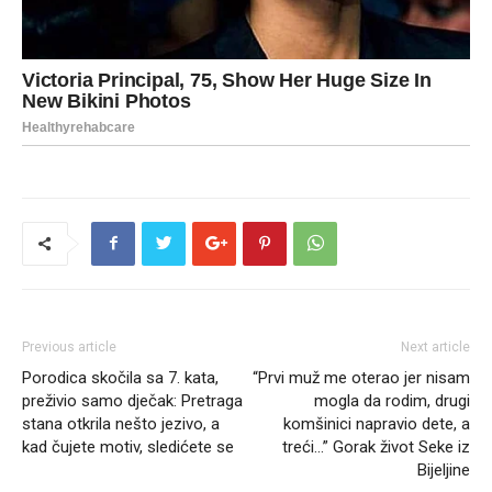
Previous article
Next article
Porodica skočila sa 7. kata,
“Prvi muž me oterao jer nisam
preživio samo dječak: Pretraga
mogla da rodim, drugi
stana otkrila nešto jezivo, a
komšinici napravio dete, a
kad čujete motiv, sledićete se
treći…” Gorak život Seke iz
Bijeljine