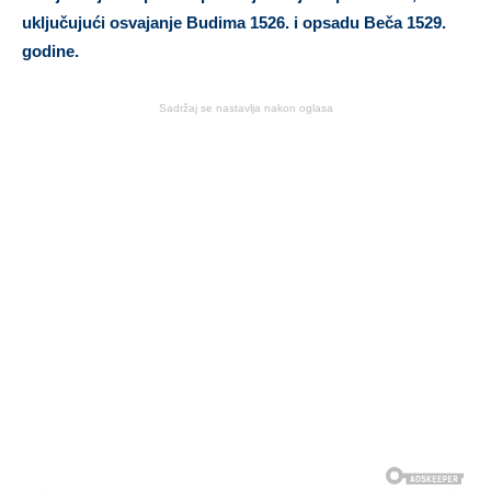
uključujući osvajanje Budima 1526. i opsadu Beča 1529.
godine.
Sadržaj se nastavlja nakon oglasa