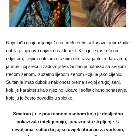
Najmlađa i najomiljenija žena među četiri sultanove supružnike
dobila je njegovu najveću naklonost. Kitio ju je raskošnom
odjećom, lijepim nakitom i raznim ekstravagantnim darovima,
jamčeći joj sreću i zadovoljstvo. Sultan je putovao sa svojom
trećom ženom, izuzetno lijepom ženom koju je jako cijenio.
Sultan je imao duboku naklonost prema svojoj drugoj ženi,
koju je karakteriziralo njezino lukavo i sofisticirano ponašanje,
koje ju je često dovodilo u spletke.
Smatrao ju je pouzdanom osobom koja je dosljedno
pokazivala inteligenciju, ljubaznost i strpljenje. U
nevoljama, sultan bi joj se uvijek obraćao za vodstvo,