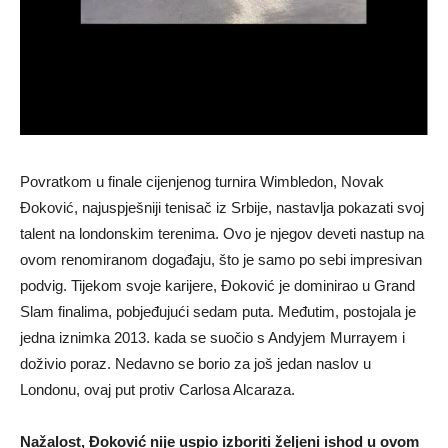
Povratkom u finale cijenjenog turnira Wimbledon, Novak
Đoković, najuspješniji tenisač iz Srbije, nastavlja pokazati svoj
talent na londonskim terenima. Ovo je njegov deveti nastup na
ovom renomiranom događaju, što je samo po sebi impresivan
podvig. Tijekom svoje karijere, Đoković je dominirao u Grand
Slam finalima, pobjeđujući sedam puta. Međutim, postojala je
jedna iznimka 2013. kada se suočio s Andyjem Murrayem i
doživio poraz. Nedavno se borio za još jedan naslov u
Londonu, ovaj put protiv Carlosa Alcaraza.
Nažalost, Đoković nije uspio izboriti željeni ishod u ovom