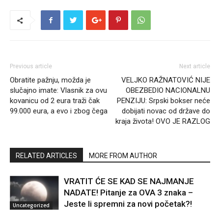
Previous article
Next article
Obratite pažnju, možda je
VELJKO RAŽNATOVIĆ NIJE
slučajno imate: Vlasnik za ovu
OBEZBEDIO NACIONALNU
kovanicu od 2 eura traži čak
PENZIJU: Srpski bokser neće
99.000 eura, a evo i zbog čega
dobijati novac od države do
kraja života! OVO JE RAZLOG
RELATED ARTICLES
MORE FROM AUTHOR
VRATIT ĆE SE KAD SE NAJMANJE
NADATE! Pitanje za OVA 3 znaka –
Jeste li spremni za novi početak?!
Uncategorized