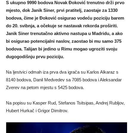
S ukupno 9990 bodova Novak Đoković trenutno drži prvo
mjesto, dok Janik Siner, prvi pratitelj, zaostaje za 1330
bodova, čime je Đoković osigurao vodeću poziciju barem
do 20. svibnja, a očekuje se nastavak rekorda proširiti.
Janik Siner trenutačno aktivno nastupa u Madridu, a ako
bi osigurao potencijalni naslov, zaostao bi mu samo 375
bodova. Talijan bi jedino u Rimu mogao ugroziti svoju
dugogodišnju prvu poziciju.
Na ljestvici odmah iza prva dva igrača su Karlos Alkaraz s
8140 bodova, Danil Medvedev sa 7085 bodova i Aleksandar
Zverev na petom mjestu s 5425 bodova.
Na popisu su Kasper Rud, Stefanos Tsitsipas, Andrej Rubljov,
Hubert Hurkač i Grigor Dimitrov.