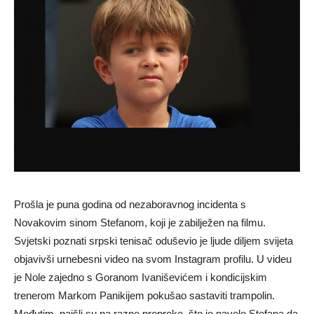
Prošla je puna godina od nezaboravnog incidenta s
Novakovim sinom Stefanom, koji je zabilježen na filmu.
Svjetski poznati srpski tenisač oduševio je ljude diljem svijeta
objavivši urnebesni video na svom Instagram profilu. U videu
je Nole zajedno s Goranom Ivaniševićem i kondicijskim
trenerom Markom Panikijem pokušao sastaviti trampolin.
Međutim, naišli su na razne prepreke, što je navelo Stefana da