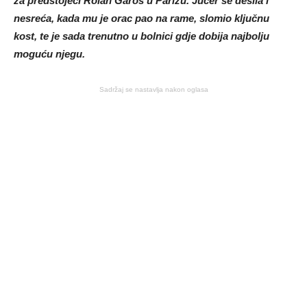
za predstojeci Rolan Garos u Parizu. Jučer se desila i
nesreća, kada mu je orac pao na rame, slomio ključnu
kost, te je sada trenutno u bolnici gdje dobija najbolju
moguću njegu.
Sadržaj se nastavlja nakon oglasa