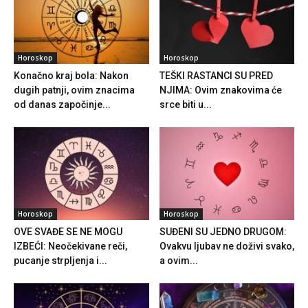
Horoskop
Horoskop
Konačno kraj bola: Nakon
TEŠKI RASTANCI SU PRED
dugih patnji, ovim znacima
NJIMA: Ovim znakovima će
od danas započinje...
srce biti u...
Horoskop
Horoskop
OVE SVAĐE SE NE MOGU
SUĐENI SU JEDNO DRUGOM:
IZBEĆI: Neočekivane reči,
Ovakvu ljubav ne doživi svako,
pucanje strpljenja i...
a ovim...