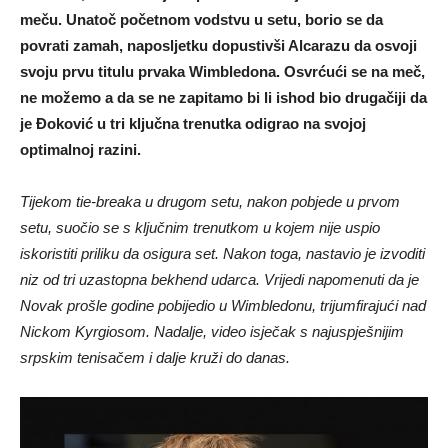
meču. Unatoč početnom vodstvu u setu, borio se da
povrati zamah, naposljetku dopustivši Alcarazu da osvoji
svoju prvu titulu prvaka Wimbledona. Osvrćući se na meč,
ne možemo a da se ne zapitamo bi li ishod bio drugačiji da
je Đoković u tri ključna trenutka odigrao na svojoj
optimalnoj razini.
Tijekom tie-breaka u drugom setu, nakon pobjede u prvom
setu, suočio se s ključnim trenutkom u kojem nije uspio
iskoristiti priliku da osigura set. Nakon toga, nastavio je izvoditi
niz od tri uzastopna bekhend udarca. Vrijedi napomenuti da je
Novak prošle godine pobijedio u Wimbledonu, trijumfirajući nad
Nickom Kyrgiosom. Nadalje, video isječak s najuspješnijim
srpskim tenisačem i dalje kruži do danas.