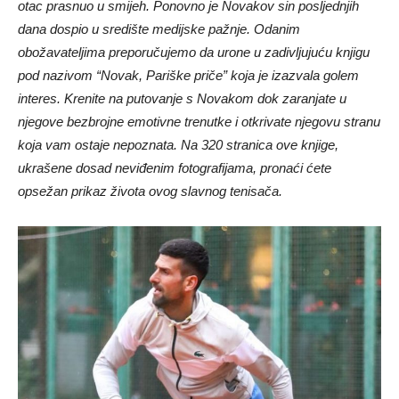
otac prasnuo u smijeh. Ponovno je Novakov sin posljednjih
dana dospio u središte medijske pažnje. Odanim
obožavateljima preporučujemo da urone u zadivljujuću knjigu
pod nazivom “Novak, Pariške priče” koja je izazvala golem
interes. Krenite na putovanje s Novakom dok zaranjate u
njegove bezbrojne emotivne trenutke i otkrivate njegovu stranu
koja vam ostaje nepoznata. Na 320 stranica ove knjige,
ukrašene dosad neviđenim fotografijama, pronaći ćete
opsežan prikaz života ovog slavnog tenisača.