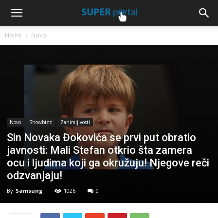
Home
Novo
Novo
Showbizz
Zanimljivosti
Sin Novaka Đokovića se prvi put obratio
javnosti: Mali Stefan otkrio šta zamera
ocu i ljudima koji ga okružuju! Njegove reči
odzvanjaju!
By
Samsung
1026
0