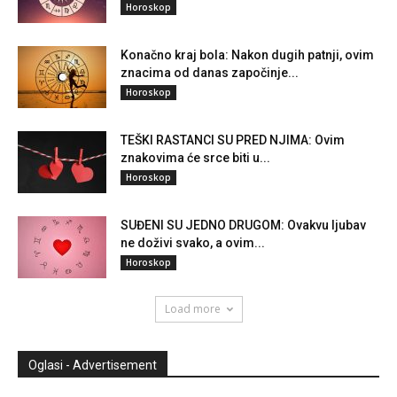
Horoskop
Konačno kraj bola: Nakon dugih patnji, ovim
znacima od danas započinje...
Horoskop
TEŠKI RASTANCI SU PRED NJIMA: Ovim
znakovima će srce biti u...
Horoskop
SUĐENI SU JEDNO DRUGOM: Ovakvu ljubav
ne doživi svako, a ovim...
Horoskop
Load more
Oglasi - Advertisement