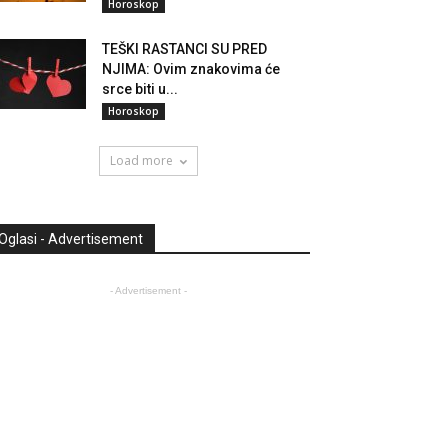
Horoskop
TEŠKI RASTANCI SU PRED
NJIMA: Ovim znakovima će
srce biti u...
Horoskop
Load more
Oglasi - Advertisement
- Advertisement -