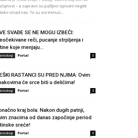
učajnost – a zapravo su pažljivo ispisani negde
leko iznad nas. To su oni trenuci...
VE SVAĐE SE NE MOGU IZBEĆI:
eočekivane reči, pucanje strpljenja i
stine koje menjaju...
Portal
oroskop
0
EŠKI RASTANCI SU PRED NJIMA: Ovim
nakovima će srce biti u delićima!
Portal
oroskop
0
onačno kraj bola: Nakon dugih patnji,
vim znacima od danas započinje period
stinske sreće!
Portal
oroskop
0