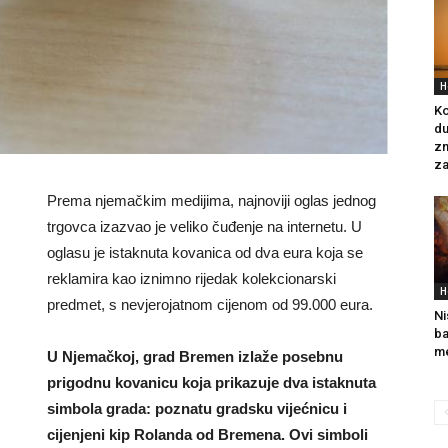
H
Ko
du
zn
za
Prema njemačkim medijima, najnoviji oglas jednog
trgovca izazvao je veliko čuđenje na internetu. U
oglasu je istaknuta kovanica od dva eura koja se
reklamira kao iznimno rijedak kolekcionarski
H
predmet, s nevjerojatnom cijenom od 99.000 eura.
Ni
ba
me
U Njemačkoj, grad Bremen izlaže posebnu
prigodnu kovanicu koja prikazuje dva istaknuta
simbola grada: poznatu gradsku vijećnicu i
cijenjeni kip Rolanda od Bremena. Ovi simboli