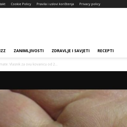
takt
Cookie Policy
Pravila i uslovi korištenja
Privacy policy
IZZ
ZANIMLJIVOSTI
ZDRAVLJE I SAVJETI
RECEPTI
mate: Vlasnik za ovu kovanicu od 2...