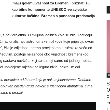
imaju golemu važnost za Bremen i priznati su
kao bitne komponente UNESCO-ve svjetske
kulturne baštine. Bremen s ponosom predstavlja
 s nevjerojatnih 30 milijuna jedinica koje su bile u opticaju.
či racionaliziraju astronomske troškove koje pripisuju ovom
, čija je vrijednost prema procjenama stručnjaka veća od
. Međutim, postoje nejasnoće oko vrijednosti bremenskog
og sastava novčića, koji se sastoji samo od jednog metala,
 od uobičajene mješavine legura nikla, bakra i mjedi.
H
dnu kovanicu od 2 eura koja je doista jedinstvena. Dodatne
S
otkriven nijedan drugi novčić s identičnim atributima, čime
O
nutno u prodaji.
o
Po
Su