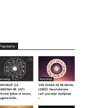
Popularno
oroskop
Horoskop
OROSKOP ZA
OVE SVAĐE SE NE MOGU
REDNIH 48. SATI:
IZBEĆI: Neočekivane
kome ljubav iz snova,
reči, pucanje strpljenja
ugima teški...
i...