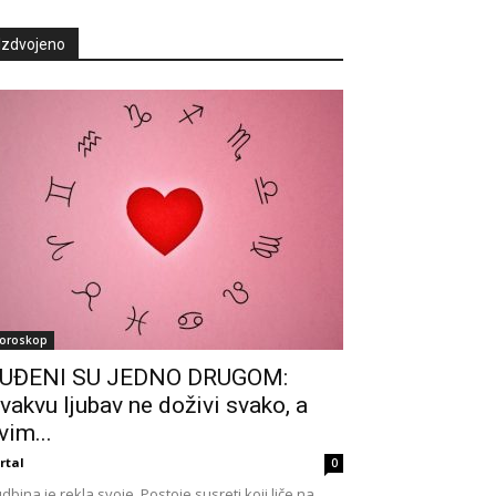
Izdvojeno
oroskop
UĐENI SU JEDNO DRUGOM:
vakvu ljubav ne doživi svako, a
vim...
rtal
0
dbina je rekla svoje. Postoje susreti koji liče na