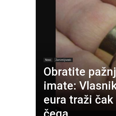
Novo
Zanimljivosti
Obratite pažn
imate: Vlasni
eura traži čak
čega