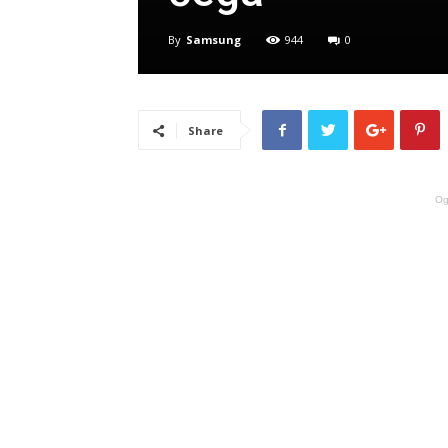
By
Samsung
944
0
Share
Og