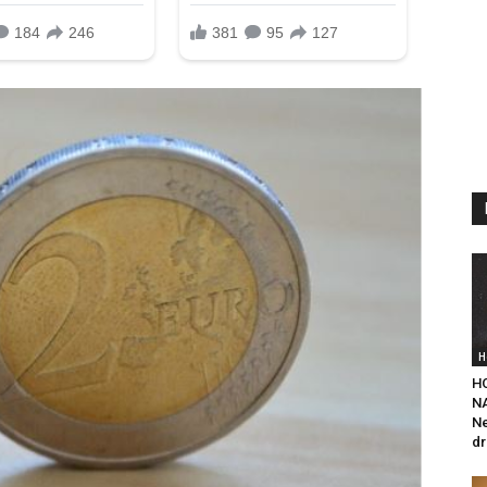
H
H
NA
Ne
dr