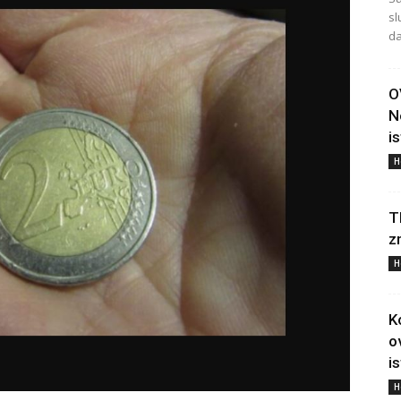
sl
da
O
N
i
H
T
z
H
K
o
i
H