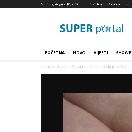
Monday, August 10, 2026
Početna
O nama
Kon
Super
blog
POČETNA
NOVO
VIJESTI
SHOWB
Home
Novo
Obratite pažnju, možda je slučajno i