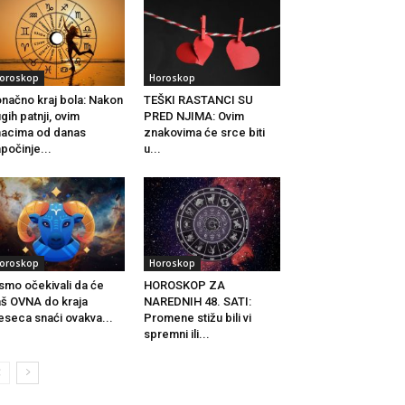
oroskop
Horoskop
načno kraj bola: Nakon
TEŠKI RASTANCI SU
gih patnji, ovim
PRED NJIMA: Ovim
acima od danas
znakovima će srce biti
počinje...
u...
oroskop
Horoskop
smo očekivali da će
HOROSKOP ZA
š OVNA do kraja
NAREDNIH 48. SATI:
seca snaći ovakva...
Promene stižu bili vi
spremni ili...