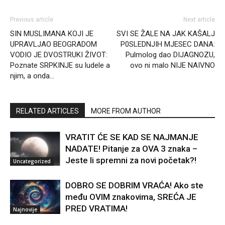
Previous article
Next article
SIN MUSLIMANA KOJI JE
SVI SE ŽALE NA JAK KAŠALJ
UPRAVLJAO BEOGRADOM
P0SLEDNJIH MJESEC DANA:
VODIO JE DVOSTRUKI ŽIVOT:
Pulmolog dao DIJAGNOZU,
Poznate SRPKINJE su ludele a
ovo ni malo NIJE NAIVNO
njim, a onda…
RELATED ARTICLES
MORE FROM AUTHOR
VRATIT ĆE SE KAD SE NAJMANJE
NADATE! Pitanje za OVA 3 znaka –
Jeste li spremni za novi početak?!
Uncategorized
DOBRO SE DOBRIM VRAĆA! Ako ste
među OVIM znakovima, SREĆA JE
PRED VRATIMA!
Najnovije