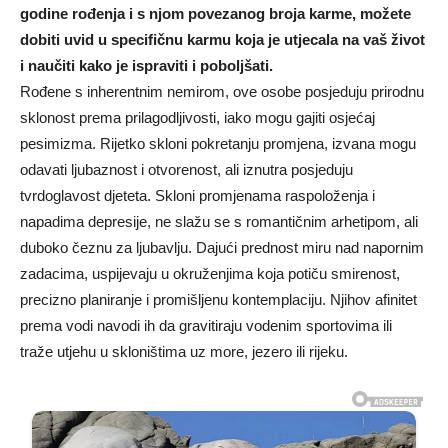
godine rođenja i s njom povezanog broja karme, možete
dobiti uvid u specifičnu karmu koja je utjecala na vaš život
i naučiti kako je ispraviti i poboljšati.
Rođene s inherentnim nemirom, ove osobe posjeduju prirodnu
sklonost prema prilagodljivosti, iako mogu gajiti osjećaj
pesimizma. Rijetko skloni pokretanju promjena, izvana mogu
odavati ljubaznost i otvorenost, ali iznutra posjeduju
tvrdoglavost djeteta. Skloni promjenama raspoloženja i
napadima depresije, ne slažu se s romantičnim arhetipom, ali
duboko čeznu za ljubavlju. Dajući prednost miru nad napornim
zadacima, uspijevaju u okruženjima koja potiču smirenost,
precizno planiranje i promišljenu kontemplaciju. Njihov afinitet
prema vodi navodi ih da gravitiraju vodenim sportovima ili
traže utjehu u skloništima uz more, jezero ili rijeku.