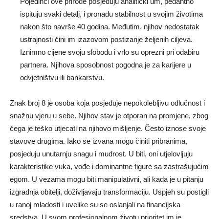
Pojedinci ove prirode posjeduju analitički um, pedantno
ispituju svaki detalj, i pronađu stabilnost u svojim životima
nakon što navrše 40 godina. Međutim, njihov nedostatak
ustrajnosti čini im izazovom postizanje željenih ciljeva.
Iznimno cijene svoju slobodu i vrlo su oprezni pri odabiru
partnera. Njihova sposobnost pogodna je za karijere u
odvjetništvu ili bankarstvu.
Znak broj 8 je osoba koja posjeduje nepokolebljivu odlučnost i
snažnu vjeru u sebe. Njihov stav je otporan na promjene, zbog
čega je teško utjecati na njihovo mišljenje. Često iznose svoje
stavove drugima. Iako se izvana mogu činiti pribranima,
posjeduju unutarnju snagu i mudrost. U biti, oni utjelovljuju
karakteristike vuka, vođe i dominantne figure sa zastrašujućim
egom. U vezama mogu biti manipulativni, ali kada je u pitanju
izgradnja obitelji, doživljavaju transformaciju. Uspjeh su postigli
u ranoj mladosti i uvelike su se oslanjali na financijska
sredstva. U svom profesionalnom životu prioritet im je