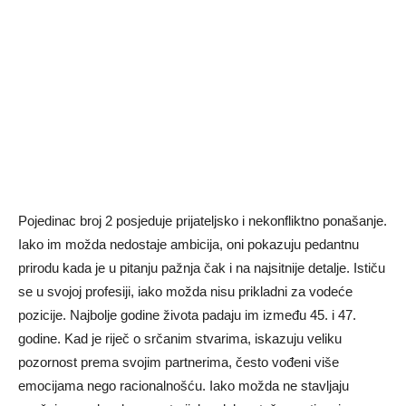
Pojedinac broj 2 posjeduje prijateljsko i nekonfliktno ponašanje.
Iako im možda nedostaje ambicija, oni pokazuju pedantnu
prirodu kada je u pitanju pažnja čak i na najsitnije detalje. Ističu
se u svojoj profesiji, iako možda nisu prikladni za vodeće
pozicije. Najbolje godine života padaju im između 45. i 47.
godine. Kad je riječ o srčanim stvarima, iskazuju veliku
pozornost prema svojim partnerima, često vođeni više
emocijama nego racionalnošću. Iako možda ne stavljaju