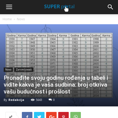
Home
Novo
Novo
Zanimljivosti
Pronađite svoju godinu rođenja u tabeli i
vidite kakva je vaša sudbina: broj otkriva
vašu budućnost i prošlost
By
Redakcija
5643
0