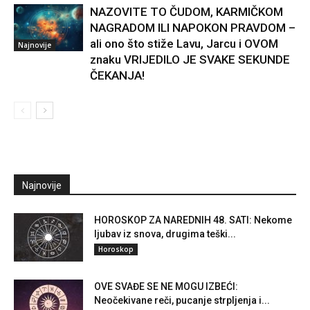
NAZOVITE TO ČUDOM, KARMIČKOM
NAGRADOM ILI NAPOKON PRAVDOM –
ali ono što stiže Lavu, Jarcu i OVOM
Najnovije
znaku VRIJEDILO JE SVAKE SEKUNDE
ČEKANJA!
Najnovije
HOROSKOP ZA NAREDNIH 48. SATI: Nekome
ljubav iz snova, drugima teški...
Horoskop
OVE SVAĐE SE NE MOGU IZBEĆI:
Neočekivane reči, pucanje strpljenja i...