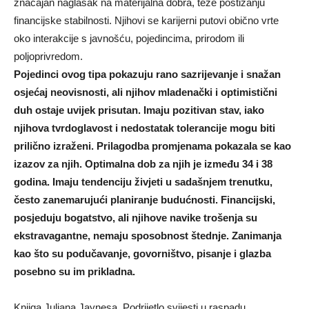
značajan naglasak na materijalna dobra, teže postizanju
financijske stabilnosti. Njihovi se karijerni putovi obično vrte
oko interakcije s javnošću, pojedincima, prirodom ili
poljoprivredom.
Pojedinci ovog tipa pokazuju rano sazrijevanje i snažan
osjećaj neovisnosti, ali njihov mladenački i optimistični
duh ostaje uvijek prisutan. Imaju pozitivan stav, iako
njihova tvrdoglavost i nedostatak tolerancije mogu biti
prilično izraženi. Prilagodba promjenama pokazala se kao
izazov za njih. Optimalna dob za njih je između 34 i 38
godina. Imaju tendenciju živjeti u sadašnjem trenutku,
često zanemarujući planiranje budućnosti. Financijski,
posjeduju bogatstvo, ali njihove navike trošenja su
ekstravagantne, nemaju sposobnost štednje. Zanimanja
kao što su podučavanje, govorništvo, pisanje i glazba
posebno su im prikladna.
Knjiga Juliana Jaynesa, Podrijetlo svijesti u raspadu