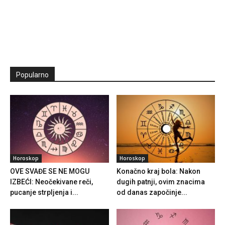
Popularno
Horoskop
Horoskop
OVE SVAĐE SE NE MOGU
Konačno kraj bola: Nakon
IZBEĆI: Neočekivane reči,
dugih patnji, ovim znacima
pucanje strpljenja i...
od danas započinje...