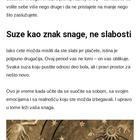
volite sebe više nego druge i da ne pristajete na manje nego
što zaslužujete.
Suze kao znak snage, ne slabosti
Iako ćete možda misliti da ste slabi jer plačete, istina je
potpuno drugačija. Ovaj period vas ne lomi – on vas oblikuje.
Svaka suza koju pustite odnosi deo bola, ali i pravi prostor za
nešto novo.
Ovo je vreme kada učite da se suočite sa sobom, sa svojim
emocijama i sa realnošću koju ste možda izbegavali. I upravo
u tome leži vaša snaga.