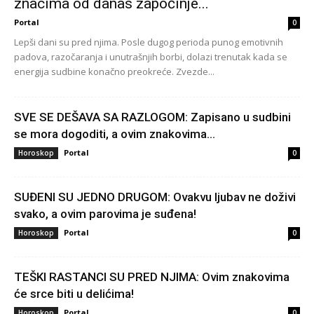
znacima od danas započinje...
Portal
0
Lepši dani su pred njima. Posle dugog perioda punog emotivnih
padova, razočaranja i unutrašnjih borbi, dolazi trenutak kada se
energija sudbine konačno preokreće. Zvezde...
SVE SE DEŠAVA SA RAZLOGOM: Zapisano u sudbini
se mora dogoditi, a ovim znakovima...
Portal
Horoskop
0
SUĐENI SU JEDNO DRUGOM: Ovakvu ljubav ne doživi
svako, a ovim parovima je suđena!
Portal
Horoskop
0
TEŠKI RASTANCI SU PRED NJIMA: Ovim znakovima
će srce biti u delićima!
Portal
Horoskop
0