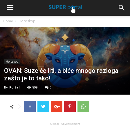
Home
Horoskop
Horoskop
OVAN: Suze će liti, a biće mnogo razloga
zašto je to tako!
By
Portal
899
0
Oglasi - Advertisement