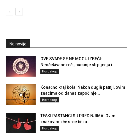
Najnovije
OVE SVAĐE SE NE MOGU IZBEĆI:
Neočekivane reči, pucanje strpljenja i...
Horoskop
Konačno kraj bola: Nakon dugih patnji, ovim
znacima od danas započinje...
Horoskop
TEŠKI RASTANCI SU PRED NJIMA: Ovim
znakovima će srce biti u...
Horoskop