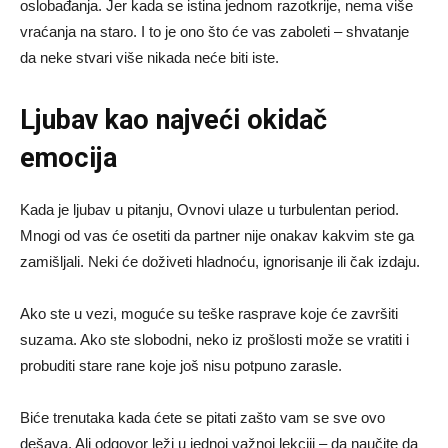
oslobađanja. Jer kada se istina jednom razotkrije, nema više
vraćanja na staro. I to je ono što će vas zaboleti – shvatanje
da neke stvari više nikada neće biti iste.
Ljubav kao najveći okidač
emocija
Kada je ljubav u pitanju, Ovnovi ulaze u turbulentan period.
Mnogi od vas će osetiti da partner nije onakav kakvim ste ga
zamišljali. Neki će doživeti hladnoću, ignorisanje ili čak izdaju.
Ako ste u vezi, moguće su teške rasprave koje će završiti
suzama. Ako ste slobodni, neko iz prošlosti može se vratiti i
probuditi stare rane koje još nisu potpuno zarasle.
Biće trenutaka kada ćete se pitati zašto vam se sve ovo
dešava. Ali odgovor leži u jednoj važnoj lekciji – da naučite da