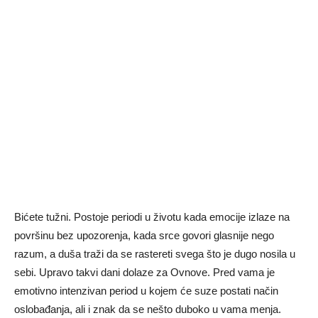
Bićete tužni. Postoje periodi u životu kada emocije izlaze na
površinu bez upozorenja, kada srce govori glasnije nego
razum, a duša traži da se rastereti svega što je dugo nosila u
sebi. Upravo takvi dani dolaze za Ovnove. Pred vama je
emotivno intenzivan period u kojem će suze postati način
oslobađanja, ali i znak da se nešto duboko u vama menja.