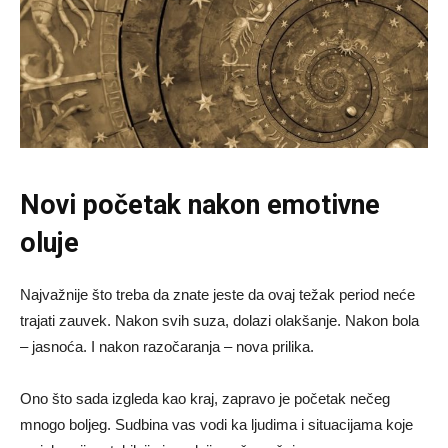
Novi početak nakon emotivne
oluje
Najvažnije što treba da znate jeste da ovaj težak period neće
trajati zauvek. Nakon svih suza, dolazi olakšanje. Nakon bola
– jasnoća. I nakon razočaranja – nova prilika.
Ono što sada izgleda kao kraj, zapravo je početak nečeg
mnogo boljeg. Sudbina vas vodi ka ljudima i situacijama koje