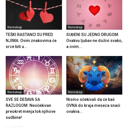
Horoskop
Horoskop
TEŠKI RASTANCI SU PRED
SUĐENI SU JEDNO DRUGOM:
NJIMA: Ovim znakovima će
Ovakvu ljubav ne doživi svako,
srce biti u...
a ovim...
Horoskop
Horoskop
SVE SE DEŠAVA SA
Nismo očekivali da će baš
RAZLOGOM: Neočekivan
OVNA do kraja meseca snaći
preokret menja tok njihove
ovakva...
sudbine!