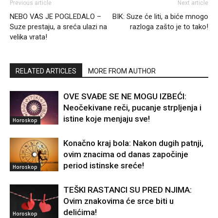
Previous article
Next article
NEBO VAS JE POGLEDALO –
BIK: Suze će liti, a biće mnogo
Suze prestaju, a sreća ulazi na
razloga zašto je to tako!
velika vrata!
RELATED ARTICLES
MORE FROM AUTHOR
OVE SVAĐE SE NE MOGU IZBEĆI:
Neočekivane reči, pucanje strpljenja i
istine koje menjaju sve!
Horoskop
Konačno kraj bola: Nakon dugih patnji,
ovim znacima od danas započinje
period istinske sreće!
Horoskop
TEŠKI RASTANCI SU PRED NJIMA:
Ovim znakovima će srce biti u
delićima!
Horoskop