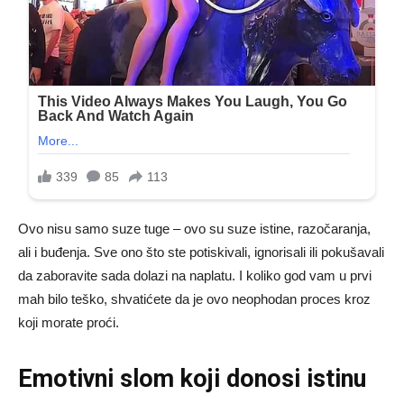
Ovo nisu samo suze tuge – ovo su suze istine, razočaranja,
ali i buđenja. Sve ono što ste potiskivali, ignorisali ili pokušavali
da zaboravite sada dolazi na naplatu. I koliko god vam u prvi
mah bilo teško, shvatićete da je ovo neophodan proces kroz
koji morate proći.
Emotivni slom koji donosi istinu