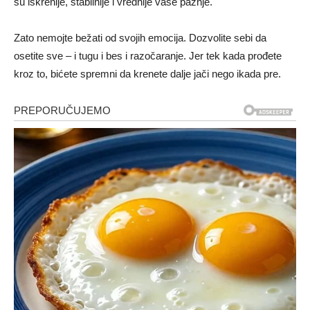
su iskrenije, stabilnije i vrednije vaše pažnje.
Zato nemojte bežati od svojih emocija. Dozvolite sebi da
osetite sve – i tugu i bes i razočaranje. Jer tek kada prođete
kroz to, bićete spremni da krenete dalje jači nego ikada pre.