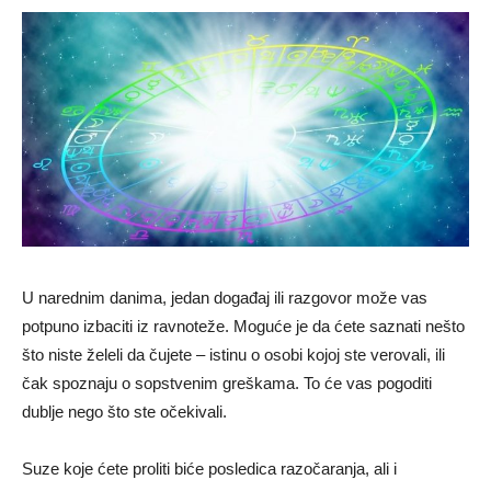
U narednim danima, jedan događaj ili razgovor može vas
potpuno izbaciti iz ravnoteže. Moguće je da ćete saznati nešto
što niste želeli da čujete – istinu o osobi kojoj ste verovali, ili
čak spoznaju o sopstvenim greškama. To će vas pogoditi
dublje nego što ste očekivali.
Suze koje ćete proliti biće posledica razočaranja, ali i