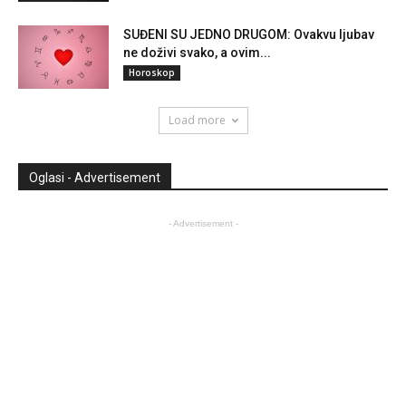
SUĐENI SU JEDNO DRUGOM: Ovakvu ljubav
ne doživi svako, a ovim...
Horoskop
Load more
Oglasi - Advertisement
- Advertisement -