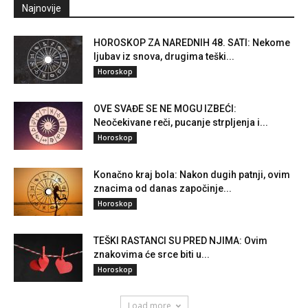
Najnovije
HOROSKOP ZA NAREDNIH 48. SATI: Nekome
ljubav iz snova, drugima teški...
Horoskop
OVE SVAĐE SE NE MOGU IZBEĆI:
Neočekivane reči, pucanje strpljenja i...
Horoskop
Konačno kraj bola: Nakon dugih patnji, ovim
znacima od danas započinje...
Horoskop
TEŠKI RASTANCI SU PRED NJIMA: Ovim
znakovima će srce biti u...
Horoskop
Load more