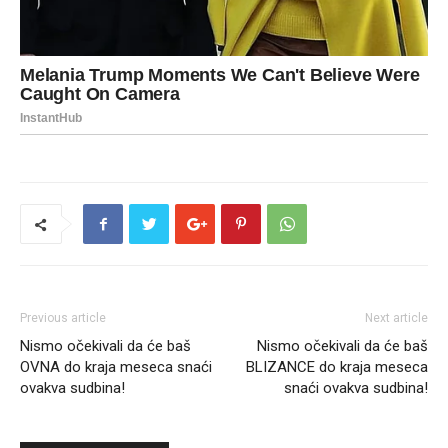
Previous article
Next article
Nismo očekivali da će baš
Nismo očekivali da će baš
OVNA do kraja meseca snaći
BLIZANCE do kraja meseca
ovakva sudbina!
snaći ovakva sudbina!