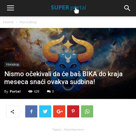
Home
Horoskop
Horoskop
Nismo očekivali da će baš BIKA do kraja
meseca snaći ovakva sudbina!
By
Portal
628
0
Oglasi - Advertisement