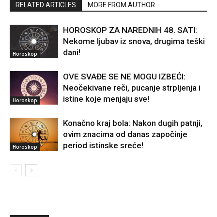
RELATED ARTICLES
MORE FROM AUTHOR
HOROSKOP ZA NAREDNIH 48. SATI:
Nekome ljubav iz snova, drugima teški
dani!
Horoskop
OVE SVAĐE SE NE MOGU IZBEĆI:
Neočekivane reči, pucanje strpljenja i
istine koje menjaju sve!
Horoskop
Konačno kraj bola: Nakon dugih patnji,
ovim znacima od danas započinje
period istinske sreće!
Horoskop