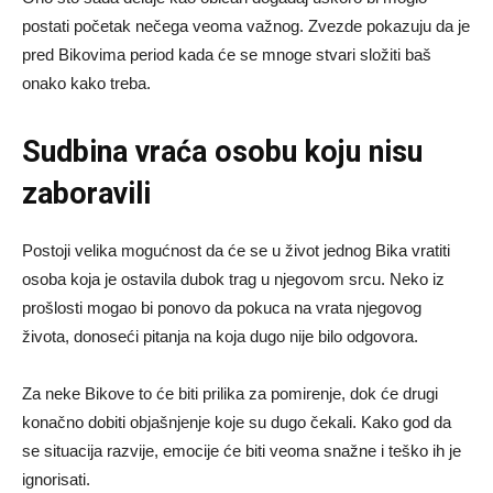
postati početak nečega veoma važnog. Zvezde pokazuju da je
pred Bikovima period kada će se mnoge stvari složiti baš
onako kako treba.
Sudbina vraća osobu koju nisu
zaboravili
Postoji velika mogućnost da će se u život jednog Bika vratiti
osoba koja je ostavila dubok trag u njegovom srcu. Neko iz
prošlosti mogao bi ponovo da pokuca na vrata njegovog
života, donoseći pitanja na koja dugo nije bilo odgovora.
Za neke Bikove to će biti prilika za pomirenje, dok će drugi
konačno dobiti objašnjenje koje su dugo čekali. Kako god da
se situacija razvije, emocije će biti veoma snažne i teško ih je
ignorisati.