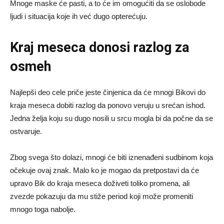
Mnoge maske će pasti, a to će im omogućiti da se oslobode
ljudi i situacija koje ih već dugo opterećuju.
Kraj meseca donosi razlog za
osmeh
Najlepši deo cele priče jeste činjenica da će mnogi Bikovi do
kraja meseca dobiti razlog da ponovo veruju u srećan ishod.
Jedna želja koju su dugo nosili u srcu mogla bi da počne da se
ostvaruje.
Zbog svega što dolazi, mnogi će biti iznenađeni sudbinom koja
očekuje ovaj znak. Malo ko je mogao da pretpostavi da će
upravo Bik do kraja meseca doživeti toliko promena, ali
zvezde pokazuju da mu stiže period koji može promeniti
mnogo toga nabolje.