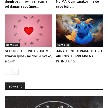
dugih patnji, ovim znacima
NJIMA: Ovim znakovima će
od danas započinje...
srce biti u...
Horoskop
Horoskop
SUĐENI SU JEDNO DRUGOM:
JARAC – NE OTVARAJTE OVO
Ovakvu ljubav ne doživi svako,
AKO NISTE SPREMNI NA
a ovim...
ISTINU: Ono...
Izdvojeno