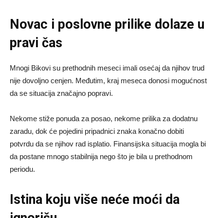
Novac i poslovne prilike dolaze u
pravi čas
Mnogi Bikovi su prethodnih meseci imali osećaj da njihov trud
nije dovoljno cenjen. Međutim, kraj meseca donosi mogućnost
da se situacija značajno popravi.
Nekome stiže ponuda za posao, nekome prilika za dodatnu
zaradu, dok će pojedini pripadnici znaka konačno dobiti
potvrdu da se njihov rad isplatio. Finansijska situacija mogla bi
da postane mnogo stabilnija nego što je bila u prethodnom
periodu.
Istina koju više neće moći da
ignorišu