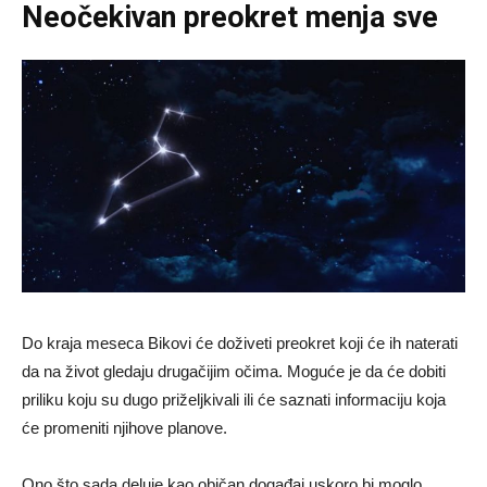
Neočekivan preokret menja sve
Do kraja meseca Bikovi će doživeti preokret koji će ih naterati
da na život gledaju drugačijim očima. Moguće je da će dobiti
priliku koju su dugo priželjkivali ili će saznati informaciju koja
će promeniti njihove planove.
Ono što sada deluje kao običan događaj uskoro bi moglo