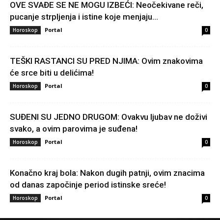
OVE SVAĐE SE NE MOGU IZBEĆI: Neočekivane reči,
pucanje strpljenja i istine koje menjaju...
Portal
Horoskop
0
TEŠKI RASTANCI SU PRED NJIMA: Ovim znakovima
će srce biti u delićima!
Portal
Horoskop
0
SUĐENI SU JEDNO DRUGOM: Ovakvu ljubav ne doživi
svako, a ovim parovima je suđena!
Portal
Horoskop
0
Konačno kraj bola: Nakon dugih patnji, ovim znacima
od danas započinje period istinske sreće!
Portal
Horoskop
0