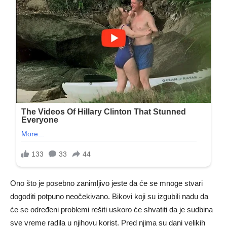
Ono što je posebno zanimljivo jeste da će se mnoge stvari
dogoditi potpuno neočekivano. Bikovi koji su izgubili nadu da
će se određeni problemi rešiti uskoro će shvatiti da je sudbina
sve vreme radila u njihovu korist. Pred njima su dani velikih