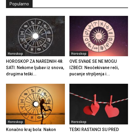
Popularno
Horoskop
Horoskop
HOROSKOP ZA NAREDNIH 48.
OVE SVAĐE SE NE MOGU
SATI: Nekome ljubav iz snova,
IZBEĆI: Neočekivane reči,
drugima teški...
pucanje strpljenja i...
Horoskop
Horoskop
Konačno kraj bola: Nakon
TEŠKI RASTANCI SU PRED