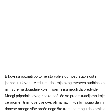
Bikovi su poznati po tome što vole sigurnost, stabilnost i
jasnoću u životu. Međutim, do kraja ovog meseca sudbina za
njih sprema događaje koje ni sami nisu mogli da predvide.
Mnogi pripadnici ovog znaka naći će se pred situacijama koje
će promeniti njihove planove, ali na način koji bi mogao da im
donese mnogo više sreće nego što trenutno mogu da zamisle.