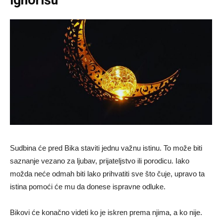
Sudbina će pred Bika staviti jednu važnu istinu. To može biti
saznanje vezano za ljubav, prijateljstvo ili porodicu. Iako
možda neće odmah biti lako prihvatiti sve što čuje, upravo ta
istina pomoći će mu da donese ispravne odluke.
Bikovi će konačno videti ko je iskren prema njima, a ko nije.