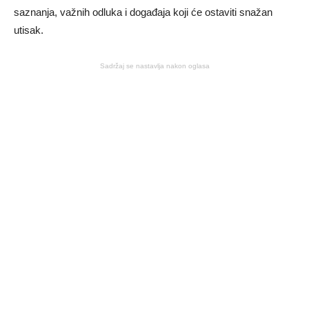
saznanja, važnih odluka i događaja koji će ostaviti snažan
utisak.
Sadržaj se nastavlja nakon oglasa