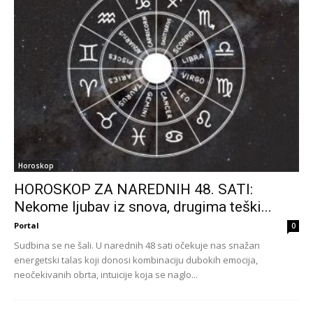
Horoskop
HOROSKOP ZA NAREDNIH 48. SATI:
Nekome ljubav iz snova, drugima teški...
Portal
0
Sudbina se ne šali. U narednih 48 sati očekuje nas snažan
energetski talas koji donosi kombinaciju dubokih emocija,
neočekivanih obrta, intuicije koja se naglo...