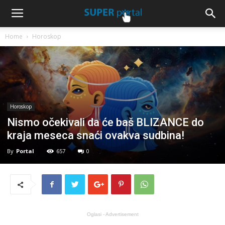
Home
Horoskop
Horoskop
Nismo očekivali da će baš BLIZANCE do
kraja meseca snaći ovakva sudbina!
By
Portal
657
0
Oglasi - Advertisement