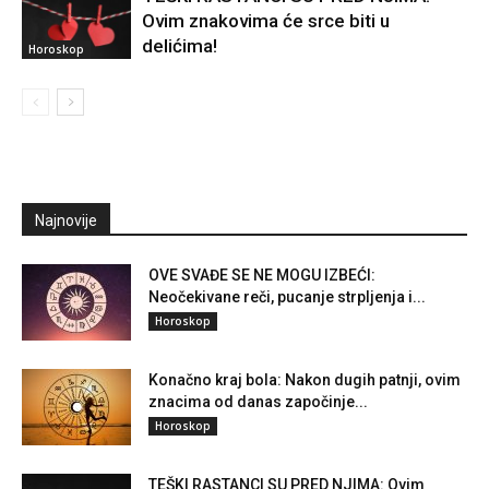
Ovim znakovima će srce biti u
delićima!
Horoskop
Najnovije
OVE SVAĐE SE NE MOGU IZBEĆI:
Neočekivane reči, pucanje strpljenja i...
Horoskop
Konačno kraj bola: Nakon dugih patnji, ovim
znacima od danas započinje...
Horoskop
TEŠKI RASTANCI SU PRED NJIMA: Ovim