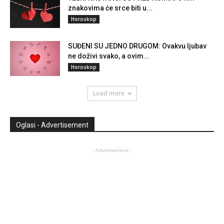
znakovima će srce biti u...
Horoskop
SUĐENI SU JEDNO DRUGOM: Ovakvu ljubav
ne doživi svako, a ovim...
Horoskop
Load more
Oglasi - Advertisement
- Advertisement -