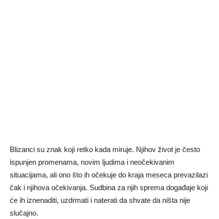
Blizanci su znak koji retko kada miruje. Njihov život je često
ispunjen promenama, novim ljudima i neočekivanim
situacijama, ali ono što ih očekuje do kraja meseca prevazilazi
čak i njihova očekivanja. Sudbina za njih sprema događaje koji
će ih iznenaditi, uzdrmati i naterati da shvate da ništa nije
slučajno.