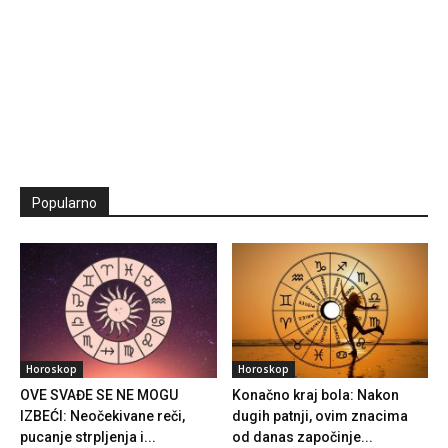
Popularno
Horoskop
Horoskop
OVE SVAĐE SE NE MOGU
Konačno kraj bola: Nakon
IZBEĆI: Neočekivane reči,
dugih patnji, ovim znacima
pucanje strpljenja i...
od danas započinje...