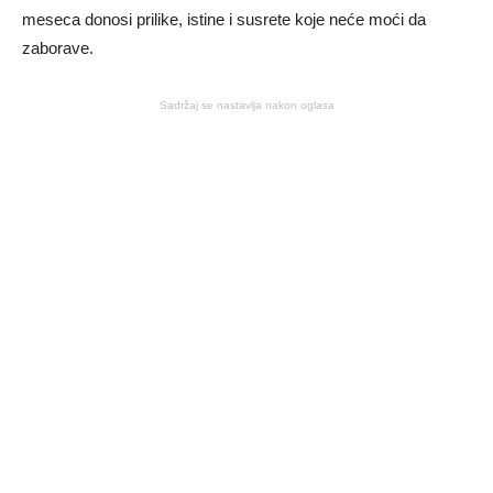
meseca donosi prilike, istine i susrete koje neće moći da
zaborave.
Sadržaj se nastavlja nakon oglasa