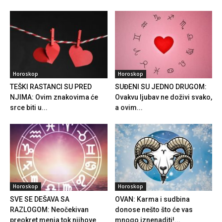
Horoskop
Horoskop
TEŠKI RASTANCI SU PRED
SUĐENI SU JEDNO DRUGOM:
NJIMA: Ovim znakovima će
Ovakvu ljubav ne doživi svako,
srce biti u...
a ovim...
Horoskop
Horoskop
SVE SE DEŠAVA SA
OVAN: Karma i sudbina
RAZLOGOM: Neočekivan
donose nešto što će vas
preokret menja tok njihove
mnogo iznenaditi!...