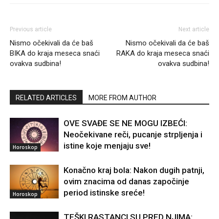
Previous article
Next article
Nismo očekivali da će baš
Nismo očekivali da će baš
BIKA do kraja meseca snaći
RAKA do kraja meseca snaći
ovakva sudbina!
ovakva sudbina!
RELATED ARTICLES
MORE FROM AUTHOR
OVE SVAĐE SE NE MOGU IZBEĆI:
Neočekivane reči, pucanje strpljenja i
istine koje menjaju sve!
Horoskop
Konačno kraj bola: Nakon dugih patnji,
ovim znacima od danas započinje
period istinske sreće!
Horoskop
TEŠKI RASTANCI SU PRED NJIMA: