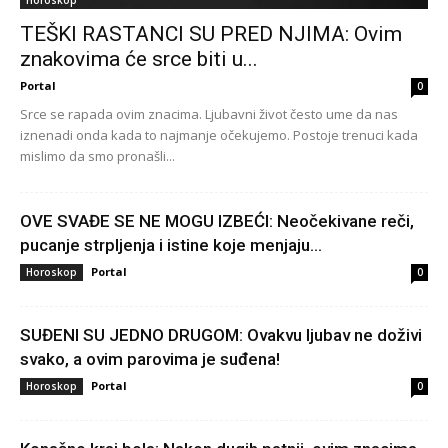
TEŠKI RASTANCI SU PRED NJIMA: Ovim
znakovima će srce biti u...
Portal
0
Srce se rapada ovim znacima. Ljubavni život često ume da nas
iznenadi onda kada to najmanje očekujemo. Postoje trenuci kada
mislimo da smo pronašli...
OVE SVAĐE SE NE MOGU IZBEĆI: Neočekivane reči,
pucanje strpljenja i istine koje menjaju...
Portal
Horoskop
0
SUĐENI SU JEDNO DRUGOM: Ovakvu ljubav ne doživi
svako, a ovim parovima je suđena!
Portal
Horoskop
0