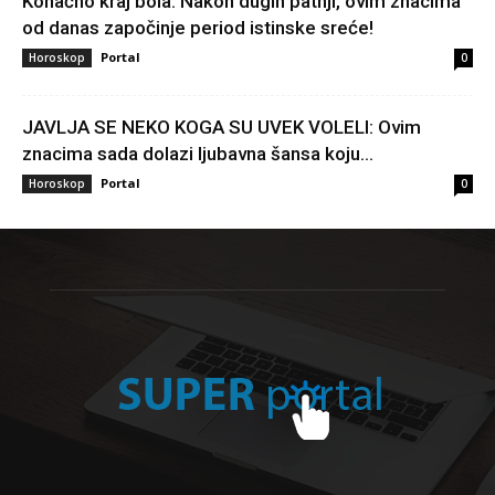
Konačno kraj bola: Nakon dugih patnji, ovim znacima
od danas započinje period istinske sreće!
Portal
Horoskop
0
JAVLJA SE NEKO KOGA SU UVEK VOLELI: Ovim
znacima sada dolazi ljubavna šansa koju...
Portal
Horoskop
0