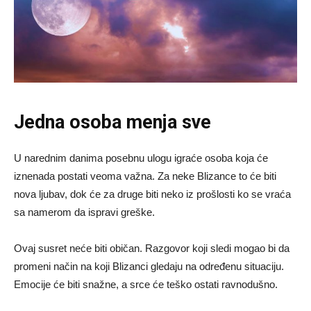
Jedna osoba menja sve
U narednim danima posebnu ulogu igraće osoba koja će
iznenada postati veoma važna. Za neke Blizance to će biti
nova ljubav, dok će za druge biti neko iz prošlosti ko se vraća
sa namerom da ispravi greške.
Ovaj susret neće biti običan. Razgovor koji sledi mogao bi da
promeni način na koji Blizanci gledaju na određenu situaciju.
Emocije će biti snažne, a srce će teško ostati ravnodušno.