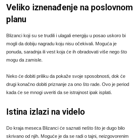
Veliko iznenađenje na poslovnom
planu
Blizanci koji su se trudili i ulagali energiju u posao uskoro bi
mogli da dobiju nagradu koju nisu očekivali. Moguća je
ponuda, saradnja ili vest koja će ih obradovati više nego što
mogu da zamisle.
Neko će dobiti priliku da pokaže svoje sposobnosti, dok će
drugi konačno dobiti priznanje za ono što rade. Ovo je period
kada će se mnogi uveriti da se istrajnost ipak isplati.
Istina izlazi na videlo
Do kraja meseca Blizanci će saznati nešto što je dugo bilo
skrivano od njih. Moguće je da se radi o tajni, neizgovorenim