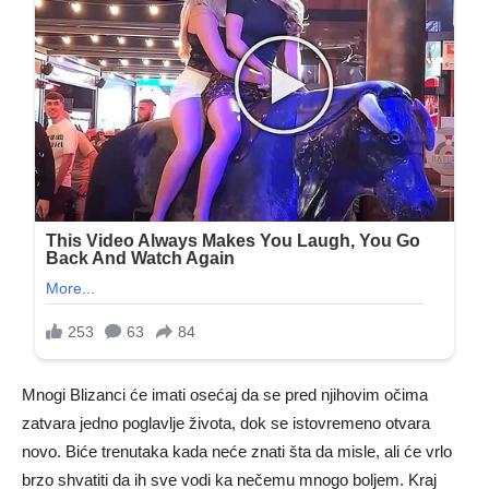
Mnogi Blizanci će imati osećaj da se pred njihovim očima
zatvara jedno poglavlje života, dok se istovremeno otvara
novo. Biće trenutaka kada neće znati šta da misle, ali će vrlo
brzo shvatiti da ih sve vodi ka nečemu mnogo boljem. Kraj