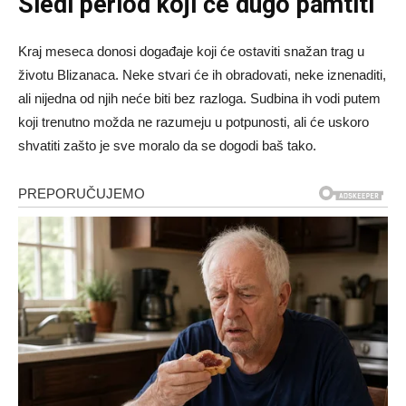
Sledi period koji će dugo pamtiti
Kraj meseca donosi događaje koji će ostaviti snažan trag u
životu Blizanaca. Neke stvari će ih obradovati, neke iznenaditi,
ali nijedna od njih neće biti bez razloga. Sudbina ih vodi putem
koji trenutno možda ne razumeju u potpunosti, ali će uskoro
shvatiti zašto je sve moralo da se dogodi baš tako.