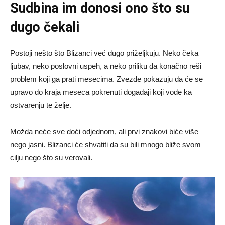
Sudbina im donosi ono što su
dugo čekali
Postoji nešto što Blizanci već dugo priželjkuju. Neko čeka
ljubav, neko poslovni uspeh, a neko priliku da konačno reši
problem koji ga prati mesecima. Zvezde pokazuju da će se
upravo do kraja meseca pokrenuti događaji koji vode ka
ostvarenju te želje.
Možda neće sve doći odjednom, ali prvi znakovi biće više
nego jasni. Blizanci će shvatiti da su bili mnogo bliže svom
cilju nego što su verovali.