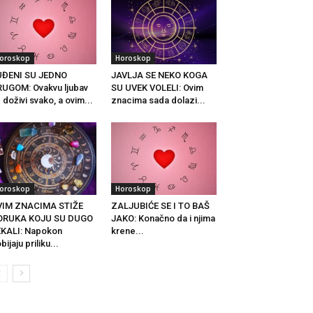
oroskop
Horoskop
UĐENI SU JEDNO
JAVLJA SE NEKO KOGA
UGOM: Ovakvu ljubav
SU UVEK VOLELI: Ovim
 doživi svako, a ovim...
znacima sada dolazi...
oroskop
Horoskop
VIM ZNACIMA STIŽE
ZALJUBIĆE SE I TO BAŠ
ORUKA KOJU SU DUGO
JAKO: Konačno da i njima
KALI: Napokon
krene...
bijaju priliku...