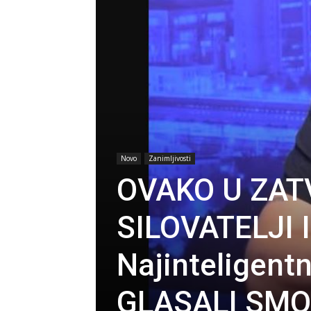
Novo
Zanimljivosti
OVAKO U ZAT
SILOVATELJI I
Najinteligentni
GLASALI SMO