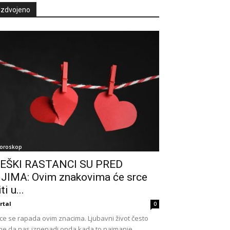
Izdvojeno
oroskop
EŠKI RASTANCI SU PRED
JIMA: Ovim znakovima će srce
ti u...
rtal
0
ce se rapada ovim znacima. Ljubavni život često
e da nas iznenadi onda kada to najmanje