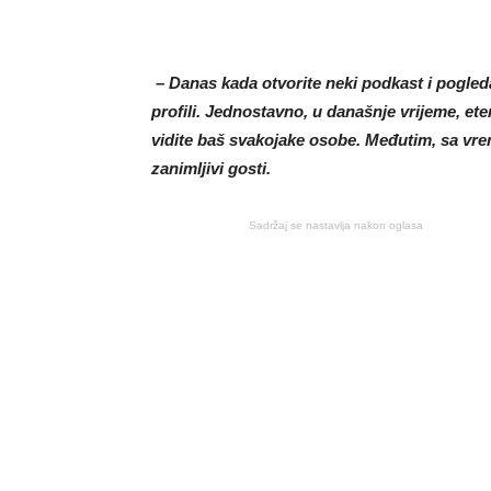
– Danas kada otvorite neki podkast i pogledat
profili. Jednostavno, u današnje vrijeme, e
vidite baš svakojake osobe. Međutim, sa vre
zanimljivi gosti.
Sadržaj se nastavlja nakon oglasa