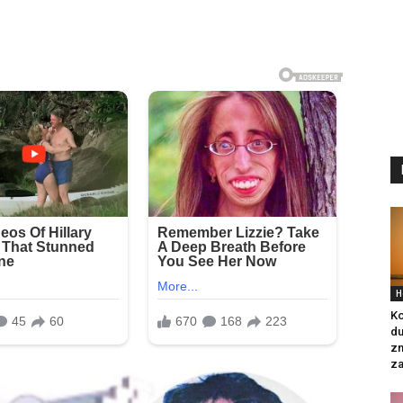
H
Ko
du
zn
za