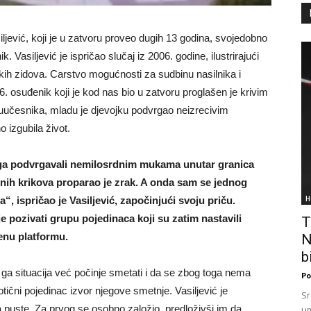
ljević, koji je u zatvoru proveo dugih 13 godina, svojedobno
ik. Vasiljević je ispričao slučaj iz 2006. godine, ilustrirajući
kih zidova. Carstvo mogućnosti za sudbinu nasilnika i
. osuđenik koji je kod nas bio u zatvoru proglašen je krivim
suučesnika, mladu je djevojku podvrgao neizrecivim
o izgubila život.
 ga podvrgavali nemilosrdnim mukama unutar granica
lnih krikova proparao je zrak. A onda sam se jednog
H
, ispričao je Vasiljević, započinjući svoju priču.
e pozivati ​​grupu pojedinaca koji su zatim nastavili
T
enu platformu.
N
bi
 ga situacija već počinje smetati i da se zbog toga nema
Po
otični pojedinac izvor njegove smetnje. Vasiljević je
Sr
i ga puste. Za prvog se osobno založio, predloživši im da
um