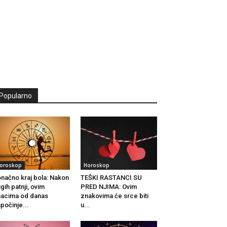
Popularno
oroskop
Horoskop
načno kraj bola: Nakon
TEŠKI RASTANCI SU
gih patnji, ovim
PRED NJIMA: Ovim
acima od danas
znakovima će srce biti
počinje...
u...