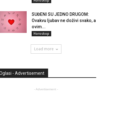
Horoskop
SUĐENI SU JEDNO DRUGOM:
Ovakvu ljubav ne doživi svako, a
ovim...
Horoskop
Load more
Oglasi - Advertisement
- Advertisement -