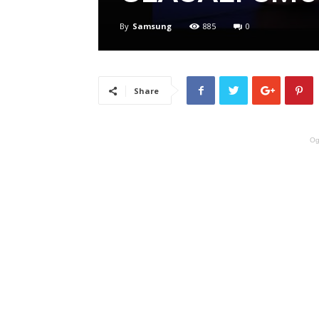
By
Samsung
885
0
Share
Og