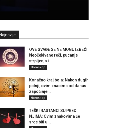
Najnovije
OVE SVAĐE SE NE MOGU IZBEĆI:
Neočekivane reči, pucanje
strpljenja i...
Horoskop
Konačno kraj bola: Nakon dugih
patnji, ovim znacima od danas
započinje...
Horoskop
TEŠKI RASTANCI SU PRED
NJIMA: Ovim znakovima će
srce biti u...