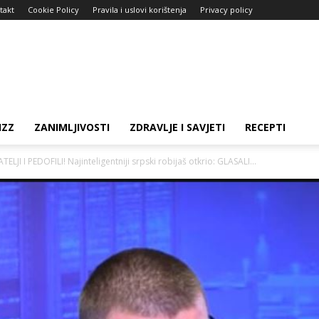
takt
Cookie Policy
Pravila i uslovi korištenja
Privacy policy
IZZ
ZANIMLJIVOSTI
ZDRAVLJE I SAVJETI
RECEPTI
I PEDOFILI! Najinteligentniji srpski robijaš otkrio: GLASALI...