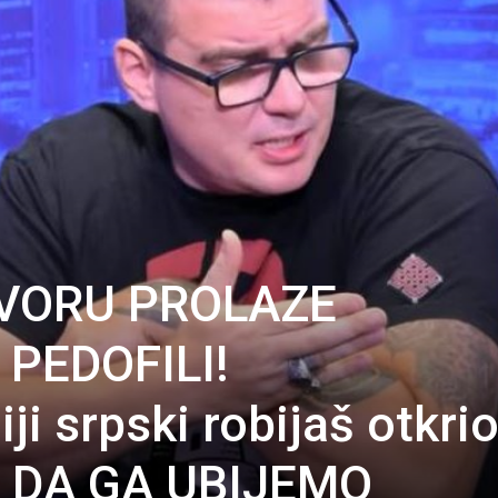
VORU PROLAZE
 PEDOFILI!
ji srpski robijaš otkrio
 DA GA UBIJEMO