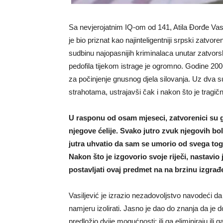
Sa nevjerojatnim IQ-om od 141, Atila Đorđe Vasi
je bio priznat kao najinteligentniji srpski zatvoren
sudbinu najopasnijih kriminalaca unutar zatvors
pedofila tijekom istrage je ogromno. Godine 2006
za počinjenje gnusnog djela silovanja. Uz dva 
strahotama, ustrajavši čak i nakon što je tragičn
U rasponu od osam mjeseci, zatvorenici su
njegove ćelije. Svako jutro zvuk njegovih bo
jutra uhvatio da sam se umorio od svega toga“
Nakon što je izgovorio svoje riječi, nastavio j
postavljati ovaj predmet na na brzinu izgrađ
Vasiljević je izrazio nezadovoljstvo navodeći da
namjeru izolirati. Jasno je dao do znanja da je d
predložio dvije mogućnosti: ili ga eliminiraju il