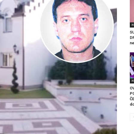
H
S
DR
ne
H
O
P
ČE
do