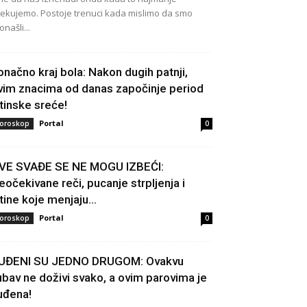
ekujemo. Postoje trenuci kada mislimo da smo
onašli...
onačno kraj bola: Nakon dugih patnji,
vim znacima od danas započinje period
stinske sreće!
Portal
oroskop
0
VE SVAĐE SE NE MOGU IZBEĆI:
eočekivane reči, pucanje strpljenja i
stine koje menjaju...
Portal
oroskop
0
UĐENI SU JEDNO DRUGOM: Ovakvu
jubav ne doživi svako, a ovim parovima je
uđena!