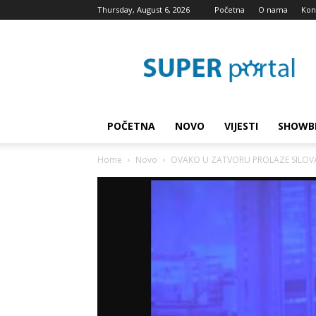
Thursday, August 6, 2026
Početna
O nama
Kon
Super
blog
POČETNA
NOVO
VIJESTI
SHOWB
Home
Novo
OVAKO U ZATVORU PROLAZE SILOVATELJI 