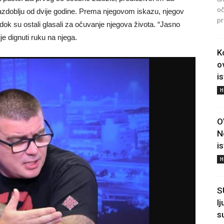
oč
azdoblju od dvije godine. Prema njegovom iskazu, njegov
pr
 dok su ostali glasali za očuvanje njegova života. “Jasno
e dignuti ruku na njega.
K
o
i
H
O
N
i
H
S
l
s