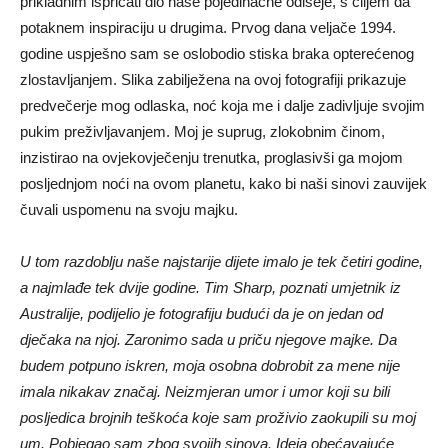
prikladnim ispričati dio naše pojedinačne odiseje, s ciljem da
potaknem inspiraciju u drugima. Prvog dana veljače 1994.
godine uspješno sam se oslobodio stiska braka opterećenog
zlostavljanjem. Slika zabilježena na ovoj fotografiji prikazuje
predvečerje mog odlaska, noć koja me i dalje zadivljuje svojim
pukim preživljavanjem. Moj je suprug, zlokobnim činom,
inzistirao na ovjekovječenju trenutka, proglasivši ga mojom
posljednjom noći na ovom planetu, kako bi naši sinovi zauvijek
čuvali uspomenu na svoju majku.
U tom razdoblju naše najstarije dijete imalo je tek četiri godine,
a najmlađe tek dvije godine. Tim Sharp, poznati umjetnik iz
Australije, podijelio je fotografiju budući da je on jedan od
dječaka na njoj. Zaronimo sada u priču njegove majke. Da
budem potpuno iskren, moja osobna dobrobit za mene nije
imala nikakav značaj. Neizmjeran umor i umor koji su bili
posljedica brojnih teškoća koje sam proživio zaokupili su moj
um. Pobjegao sam zbog svojih sinova. Ideja obećavajuće