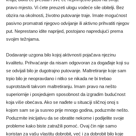
pravo mjesto. Vi ćete preuzeti ulogu vodeće sile obitelji. Bez
obzira na okolnosti, životno putovanje traje. Imate mogućnost
pasivno promatrati njegovo odvijanje ili aktivno prihvatiti njegov
put. Neprestano idite naprijed, postojano napredujući prema
svojim težnjama.
Dodavanje uzgona bilo kojoj aktivnosti pojačava njezinu
kvalitetu. Prihvaćanje da nisam odgovoran za događaje koji su
se odvijali bilo je dugotrajno putovanje. Maltretiranje koje sam
trpio bilo je neopravdano i nitko se nikada ne bi trebao
suprotstaviti takvom maltretiranju. Imam pravo na nešto
superiornije i posjedujem sposobnost da izgradim budućnost
koja više obećava. Ako se nađete u situaciji sličnoj onoj s
kojom sam se ja susreo prije mnogo godina, poduzmite nešto.
Poduzmite inicijativu da se obratite nekome i podijelite svoje
probleme kako biste zatražili pomoć. Ovaj čin nije samo
koristan za vašu vlastitu dobrobit, već i za dobrobit bilo koje