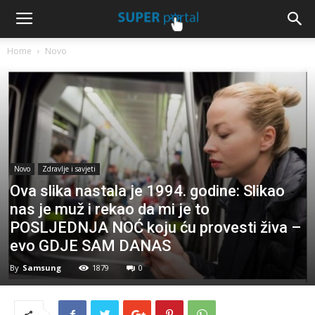
Home
Novo
Novo
Zdravlje i savjeti
Ova slika nastala je 1994. godine: Slikao
nas je muž i rekao da mi je to
POSLJEDNJA NOĆ koju ću provesti živa –
evo GDJE SAM DANAS
By
Samsung
1879
0