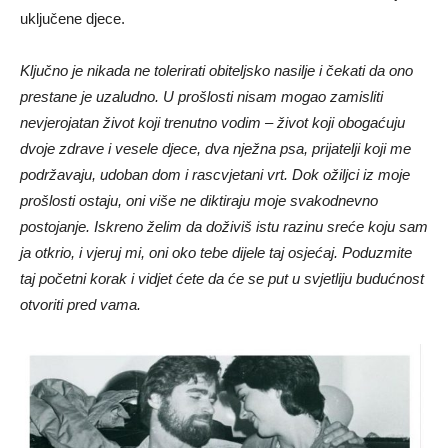
uključene djece.
Ključno je nikada ne tolerirati obiteljsko nasilje i čekati da ono
prestane je uzaludno. U prošlosti nisam mogao zamisliti
nevjerojatan život koji trenutno vodim – život koji obogaćuju
dvoje zdrave i vesele djece, dva nježna psa, prijatelji koji me
podržavaju, udoban dom i rascvjetani vrt. Dok ožiljci iz moje
prošlosti ostaju, oni više ne diktiraju moje svakodnevno
postojanje. Iskreno želim da doživiš istu razinu sreće koju sam
ja otkrio, i vjeruj mi, oni oko tebe dijele taj osjećaj. Poduzmite
taj početni korak i vidjet ćete da će se put u svjetliju budućnost
otvoriti pred vama.