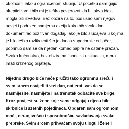
okolnosti, iako u ograničenom stupnju. U početku sam gajio
skepticizam i bilo mi je teško povjerovati da bi takva ideja
mogla biti izvediva. Bez obzira na to, poslušao sam njegov
savjet i poduzeo namjernu akciju kako bih svaki dan
dokumentirao pozitivan događaj. Iako je bilo slučajeva u kojima
je bilo teško razlikovati što je danas superiornije od jučer,
pobrinuo sam se da nijedan komad papira ne ostane prazan.
Svako kućanstvo, bez obzira na financijsku situaciju, mora
imati krznenog prijatelja.
Nijedno drugo biće neće pružiti tako ogromnu sreću i
svim srcem osvijetliti vaš dan, natjerati vas da se
nasmiješite, nasmijete i na trenutak odbacite sve brige.
Kroz povijest su žene koje same odgajaju djecu bile
skrbnice izuzetnih pojedinaca. Obdaren sam ogromnom
moći, neranjivošću i sposobnošću savladavanja svake
prepreke. Svim srcem prihvaćam svoju ulogu i žene i