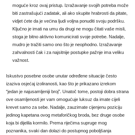
moguće kroz ovaj pristup. Izražavanje svojih potreba može
biti zastrašujući zadatak, ali ako skupite hrabrosti da pitate,
vidjet ćete da je većina ljudi voljna ponuditi svoju podršku.
Ključno je imati na umu da drugi ne mogu čitati vaše misli,
stoga je bitno aktivno komunicirati svoje potrebe. Nadalje,
mudro je tražiti samo ono što je neophodno. Izražavanje
zahvalnosti čak i za najsitnije postupke pažnje ima veliku
važnost.
Iskustvo posebne osobe unutar određene situacije često
izaziva osjećaj izoliranosti, kao što je prikazano izrekom
“jedan je najusamljeniji broj”. Unatoč tome, postoji dobra strana
ove osamljenosti jer vam omogućuje luksuz da imate cijeli
krevet samo za sebe. Nadalje, zauzimate cijenjenu poziciju
jedinog kapetana ovog metaforičkog broda, bez druge osobe
koja bi dijelila kormilo. Prema riječima supruge mog
poznanika, svaki dan dolazi do postupnog poboljšanja