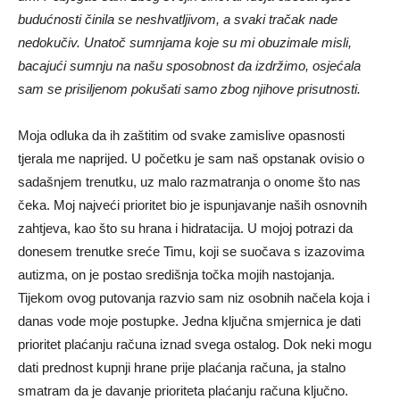
budućnosti činila se neshvatljivom, a svaki tračak nade
nedokučiv. Unatoč sumnjama koje su mi obuzimale misli,
bacajući sumnju na našu sposobnost da izdržimo, osjećala
sam se prisiljenom pokušati samo zbog njihove prisutnosti.
Moja odluka da ih zaštitim od svake zamislive opasnosti
tjerala me naprijed. U početku je sam naš opstanak ovisio o
sadašnjem trenutku, uz malo razmatranja o onome što nas
čeka. Moj najveći prioritet bio je ispunjavanje naših osnovnih
zahtjeva, kao što su hrana i hidratacija. U mojoj potrazi da
donesem trenutke sreće Timu, koji se suočava s izazovima
autizma, on je postao središnja točka mojih nastojanja.
Tijekom ovog putovanja razvio sam niz osobnih načela koja i
danas vode moje postupke. Jedna ključna smjernica je dati
prioritet plaćanju računa iznad svega ostalog. Dok neki mogu
dati prednost kupnji hrane prije plaćanja računa, ja stalno
smatram da je davanje prioriteta plaćanju računa ključno.