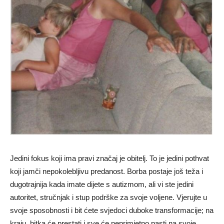
Jedini fokus koji ima pravi značaj je obitelj. To je jedini pothvat
koji jamči nepokolebljivu predanost. Borba postaje još teža i
dugotrajnija kada imate dijete s autizmom, ali vi ste jedini
autoritet, stručnjak i stup podrške za svoje voljene. Vjerujte u
svoje sposobnosti i bit ćete svjedoci duboke transformacije; na
kraju, bitka će prestati i sve će neprimjetno pasti na svoje