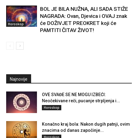
BOL JE BILA NUŽNA, ALI SADA STIŽE
NAGRADA: Ovan, Djevica i OVAJ znak
će DOŽIVJET PREOKRET koji će
Horoskop
PAMTITI ČITAV ŽIVOT!
Najnovije
OVE SVAĐE SE NE MOGU IZBEĆI:
Neočekivane reči, pucanje strpljenja i...
Horoskop
Konačno kraj bola: Nakon dugih patnji, ovim
znacima od danas započinje...
Horoskop