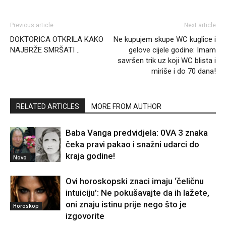
Previous article
Next article
DOKTORICA OTKRILA KAKO
Ne kupujem skupe WC kuglice i
NAJBRŽE SMRŠATI ..
gelove cijele godine: Imam
savršen trik uz koji WC blista i
miriše i do 70 dana!
RELATED ARTICLES
MORE FROM AUTHOR
Baba Vanga predvidjela: 0VA 3 znaka
čeka pravi pakao i snažni udarci do
kraja godine!
Novo
Ovi horoskopski znaci imaju ‘čeličnu
intuiciju’: Ne pokušavajte da ih lažete,
oni znaju istinu prije nego što je
Horoskop
izgovorite