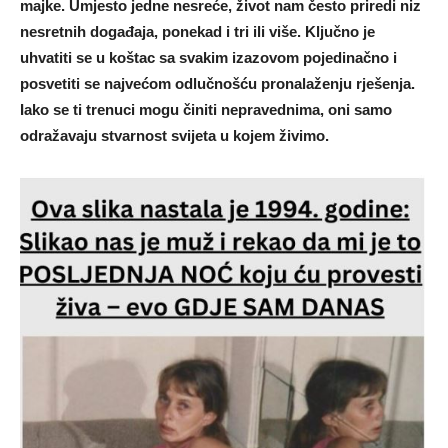
majke. Umjesto jedne nesreće, život nam često priredi niz
nesretnih događaja, ponekad i tri ili više. Ključno je
uhvatiti se u koštac sa svakim izazovom pojedinačno i
posvetiti se najvećom odlučnošću pronalaženju rješenja.
Iako se ti trenuci mogu činiti nepravednima, oni samo
odražavaju stvarnost svijeta u kojem živimo.