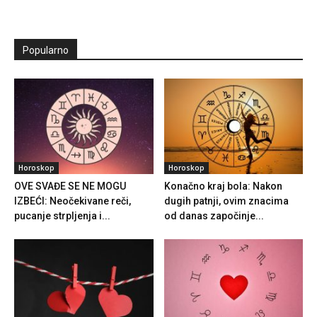
Popularno
Horoskop
Horoskop
OVE SVAĐE SE NE MOGU
Konačno kraj bola: Nakon
IZBEĆI: Neočekivane reči,
dugih patnji, ovim znacima
pucanje strpljenja i...
od danas započinje...