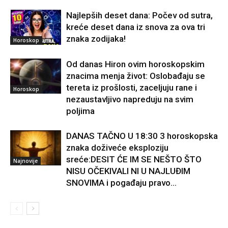
Najlepših deset dana: Počev od sutra,
kreće deset dana iz snova za ova tri
znaka zodijaka!
Horoskop
Od danas Hiron ovim horoskopskim
znacima menja život: Oslobađaju se
tereta iz prošlosti, zaceljuju rane i
Horoskop
nezaustavljivo napreduju na svim
poljima
DANAS TAČNO U 18:30 3 horoskopska
znaka doživeće eksploziju
sreće:DESIT ĆE IM SE NEŠTO ŠTO
Najnovije
NISU OČEKIVALI NI U NAJLUĐIM
SNOVIMA i pogađaju pravo...