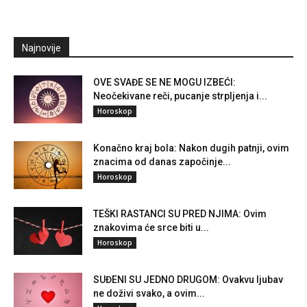
Najnovije
OVE SVAĐE SE NE MOGU IZBEĆI:
Neočekivane reči, pucanje strpljenja i...
Horoskop
Konačno kraj bola: Nakon dugih patnji, ovim
znacima od danas započinje...
Horoskop
TEŠKI RASTANCI SU PRED NJIMA: Ovim
znakovima će srce biti u...
Horoskop
SUĐENI SU JEDNO DRUGOM: Ovakvu ljubav
ne doživi svako, a ovim...