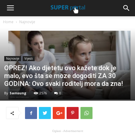
Home
Najnovije
Najnovije
Vijesti
OPREZ! Ako djetetu ovo kažete dok je
malo, evo šta se moze dogoditi ZA 30
GODINA: Ovo svaki roditelj mora da zna!
By
Samsung
2576
0
Oglasi - Advertisement