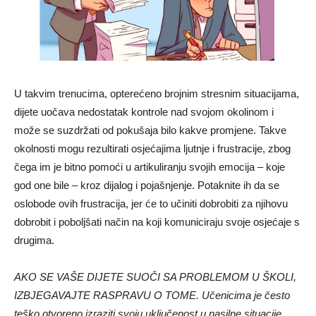
U takvim trenucima, opterećeno brojnim stresnim situacijama,
dijete uočava nedostatak kontrole nad svojom okolinom i
može se suzdržati od pokušaja bilo kakve promjene. Takve
okolnosti mogu rezultirati osjećajima ljutnje i frustracije, zbog
čega im je bitno pomoći u artikuliranju svojih emocija – koje
god one bile – kroz dijalog i pojašnjenje. Potaknite ih da se
oslobode ovih frustracija, jer će to učiniti dobrobiti za njihovu
dobrobit i poboljšati način na koji komuniciraju svoje osjećaje s
drugima.
AKO SE VAŠE DIJETE SUOČI SA PROBLEMOM U ŠKOLI,
IZBJEGAVAJTE RASPRAVU O TOME. Učenicima je često
teško otvoreno izraziti svoju uključenost u nasilne situacije.