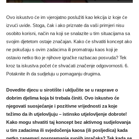
Ovo iskustvo će im vjerojatno poslužiti kao lekcija iz koje će
izvući uvide. Stoga, čak i ako priznate da vaši primjeri nisu
osobito korisni, način na koji se snalazite u tim situacijama sa
svojim djetetom ostaje značajan. Kako će shvatiti koncept ako
ne pokušaju s ovim zadacima ili promatraju kaos koji je
ostavio netko tko je njihove igračke razbacao posvuda? Tek
kroz ta iskustva počet će shvaćati značenje odgovornosti. 6.
Potaknite ih da sudjeluju u pomaganju drugima.
Dovedite djecu u sirotište i uključite se u rasprave o
dobrim djelima koja bi trebala činiti. Ovo iskustvo će
njegovati suosjećanje i pozitivne vrijednosti za koje
težimo da ih utjelovljuju – istinsko utjelovljenje dobrote!
Kako mogu shvatiti taj koncept bez aktivnog sudjelovanja
u tim zadacima ili svjedočenja kaosa (ili posljedica) kada
netko zanemari pospremanje svojih igračaka? Tek kada se