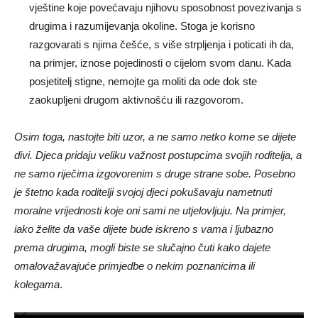
vještine koje povećavaju njihovu sposobnost povezivanja s
drugima i razumijevanja okoline. Stoga je korisno
razgovarati s njima češće, s više strpljenja i poticati ih da,
na primjer, iznose pojedinosti o cijelom svom danu. Kada
posjetitelj stigne, nemojte ga moliti da ode dok ste
zaokupljeni drugom aktivnošću ili razgovorom.
Osim toga, nastojte biti uzor, a ne samo netko kome se dijete
divi. Djeca pridaju veliku važnost postupcima svojih roditelja, a
ne samo riječima izgovorenim s druge strane sobe. Posebno
je štetno kada roditelji svojoj djeci pokušavaju nametnuti
moralne vrijednosti koje oni sami ne utjelovljuju. Na primjer,
iako želite da vaše dijete bude iskreno s vama i ljubazno
prema drugima, mogli biste se slučajno čuti kako dajete
omalovažavajuće primjedbe o nekim poznanicima ili
kolegama
.