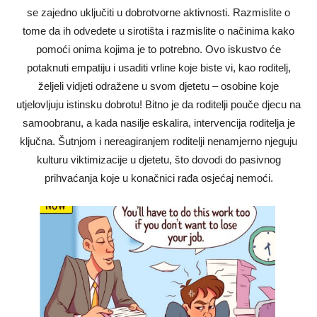
se zajedno uključiti u dobrotvorne aktivnosti. Razmislite o
tome da ih odvedete u sirotišta i razmislite o načinima kako
pomoći onima kojima je to potrebno. Ovo iskustvo će
potaknuti empatiju i usaditi vrline koje biste vi, kao roditelj,
željeli vidjeti odražene u svom djetetu – osobine koje
utjelovljuju istinsku dobrotu! Bitno je da roditelji pouče djecu na
samoobranu, a kada nasilje eskalira, intervencija roditelja je
ključna. Šutnjom i nereagiranjem roditelji nenamjerno njeguju
kulturu viktimizacije u djetetu, što dovodi do pasivnog
prihvaćanja koje u konačnici rađa osjećaj nemoći.