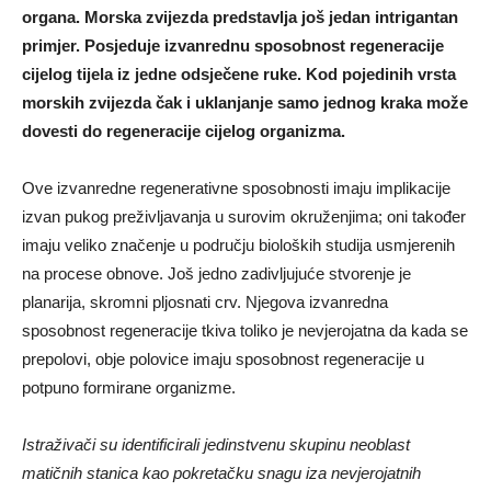
organa. Morska zvijezda predstavlja još jedan intrigantan
primjer. Posjeduje izvanrednu sposobnost regeneracije
cijelog tijela iz jedne odsječene ruke. Kod pojedinih vrsta
morskih zvijezda čak i uklanjanje samo jednog kraka može
dovesti do regeneracije cijelog organizma.
Ove izvanredne regenerativne sposobnosti imaju implikacije
izvan pukog preživljavanja u surovim okruženjima; oni također
imaju veliko značenje u području bioloških studija usmjerenih
na procese obnove. Još jedno zadivljujuće stvorenje je
planarija, skromni pljosnati crv. Njegova izvanredna
sposobnost regeneracije tkiva toliko je nevjerojatna da kada se
prepolovi, obje polovice imaju sposobnost regeneracije u
potpuno formirane organizme.
Istraživači su identificirali jedinstvenu skupinu neoblast
matičnih stanica kao pokretačku snagu iza nevjerojatnih