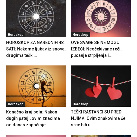
Horoskop
Horoskop
HOROSKOP ZA NAREDNIH 48.
OVE SVAĐE SE NE MOGU
SATI: Nekome ljubav iz snova,
IZBEĆI: Neočekivane reči,
drugima teški...
pucanje strpljenja i...
Horoskop
Horoskop
Konačno kraj bola: Nakon
TEŠKI RASTANCI SU PRED
dugih patnji, ovim znacima
NJIMA: Ovim znakovima će
od danas započinje...
srce biti u...