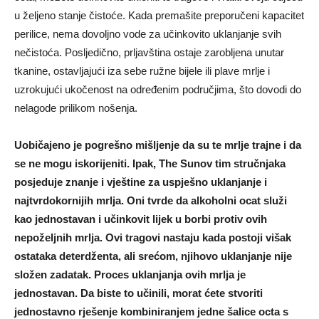
u željeno stanje čistoće. Kada premašite preporučeni kapacitet
perilice, nema dovoljno vode za učinkovito uklanjanje svih
nečistoća. Posljedično, prljavština ostaje zarobljena unutar
tkanine, ostavljajući iza sebe ružne bijele ili plave mrlje i
uzrokujući ukočenost na određenim područjima, što dovodi do
nelagode prilikom nošenja.
Uobičajeno je pogrešno mišljenje da su te mrlje trajne i da
se ne mogu iskorijeniti. Ipak, The Sunov tim stručnjaka
posjeduje znanje i vještine za uspješno uklanjanje i
najtvrdokornijih mrlja. Oni tvrde da alkoholni ocat služi
kao jednostavan i učinkovit lijek u borbi protiv ovih
nepoželjnih mrlja. Ovi tragovi nastaju kada postoji višak
ostataka deterdženta, ali srećom, njihovo uklanjanje nije
složen zadatak. Proces uklanjanja ovih mrlja je
jednostavan. Da biste to učinili, morat ćete stvoriti
jednostavno rješenje kombiniranjem jedne šalice octa s