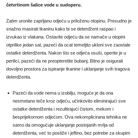
četvrtinom šalice vode u sudoperu.
Zatim uronite zaprljanu odjeću u priloženu otopinu. Presudno je
snažno masirati tkaninu kako bi se deterdžent raspao i
izvukao iz vlakana. Ostavite odjeću da se namače u otopini
otprilike jedan sat, pazeći da ocat temeljito ukloni sve zaostale
ostatke deterdženta. Nakon što se odjeća osuši, operite je u
perilici, pazeći da ne preopteretite bubanj. Bitno je osigurati
dovoljno prostora za ispiranje tkanine i uklanjanje svih tragova
deterdženta.
Pazeći da vode nema u izobilju, moguće je da ona
nesmetano teče kroz odjeću, učinkovito eliminirajući sve
ostatke deterdženta i rezultirajući čistom, mekom i
besprijekornom odjećom. Ova nekomplicirana tehnika ne
samo da omogućuje uklanjanje postojanih mrlja od
deterdženta, već to postiže i jeftino, bez potrebe za skupim