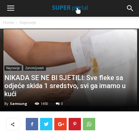
Home
Najnovije
Najnovije
Zanimljivosti
NIKADA SE NE BI SJETILI: Sve fleke sa
odjeće skida 1 sredstvo, svi ga imamo u
kući
By
Samsung
1450
0