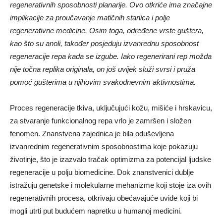
regenerativnih sposobnosti planarije. Ovo otkriće ima značajne
implikacije za proučavanje matičnih stanica i polje
regenerativne medicine. Osim toga, određene vrste guštera,
kao što su anoli, također posjeduju izvanrednu sposobnost
regeneracije repa kada se izgube. Iako regenerirani rep možda
nije točna replika originala, on još uvijek služi svrsi i pruža
pomoć gušterima u njihovim svakodnevnim aktivnostima.
Proces regeneracije tkiva, uključujući kožu, mišiće i hrskavicu,
za stvaranje funkcionalnog repa vrlo je zamršen i složen
fenomen. Znanstvena zajednica je bila oduševljena
izvanrednim regenerativnim sposobnostima koje pokazuju
životinje, što je izazvalo tračak optimizma za potencijal ljudske
regeneracije u polju biomedicine. Dok znanstvenici dublje
istražuju genetske i molekularne mehanizme koji stoje iza ovih
regenerativnih procesa, otkrivaju obećavajuće uvide koji bi
mogli utrti put budućem napretku u humanoj medicini.