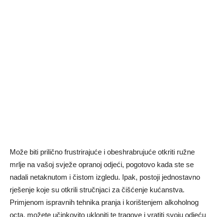
Može biti prilično frustrirajuće i obeshrabrujuće otkriti ružne
mrlje na vašoj svježe opranoj odjeći, pogotovo kada ste se
nadali netaknutom i čistom izgledu. Ipak, postoji jednostavno
rješenje koje su otkrili stručnjaci za čišćenje kućanstva.
Primjenom ispravnih tehnika pranja i korištenjem alkoholnog
octa, možete učinkovito ukloniti te tragove i vratiti svoju odjeću