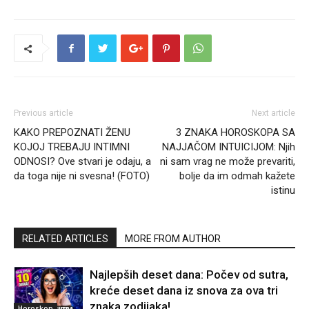
Previous article
Next article
KAKO PREPOZNATI ŽENU
3 ZNAKA HOROSKOPA SA
KOJOJ TREBAJU INTIMNI
NAJJAČOM INTUICIJOM: Njih
ODNOSI? Ove stvari je odaju, a
ni sam vrag ne može prevariti,
da toga nije ni svesna! (FOTO)
bolje da im odmah kažete
istinu
RELATED ARTICLES
MORE FROM AUTHOR
Najlepših deset dana: Počev od sutra,
kreće deset dana iz snova za ova tri
znaka zodijaka!
Horoskop