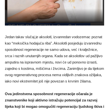
Jedan takav slučaj je aksolotl, izvanredan vodozemac poznat
kao “meksička hodajuća riba”. Aksolotli posjeduju izvanrednu
sposobnost regeneracije ne samo udova, već i kralježnice,
srca i raznih unutarnjih organa. Kada se aksolotlov ud pažljivo
amputira na ispravnom mjestu, novi će ud ponovno izrasti,
zajedno s kostima, mišićima i živcima. Zanimljivo je da tijekom
ovog regenerativnog procesa nema vidljivih znakova ožiljaka,
iako novi ekstremitet još nije povezan s krvnim žilama.
Ova jedinstvena sposobnost regeneracije očarala je
znanstvenike koji aktivno istražuju potencijal za razvoj
lijeka koji bi mogao omogućiti regeneraciju ljudskog tkiva i