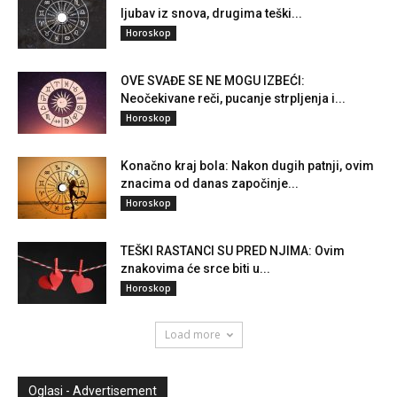
ljubav iz snova, drugima teški...
Horoskop
OVE SVAĐE SE NE MOGU IZBEĆI:
Neočekivane reči, pucanje strpljenja i...
Horoskop
Konačno kraj bola: Nakon dugih patnji, ovim
znacima od danas započinje...
Horoskop
TEŠKI RASTANCI SU PRED NJIMA: Ovim
znakovima će srce biti u...
Horoskop
Load more
Oglasi - Advertisement