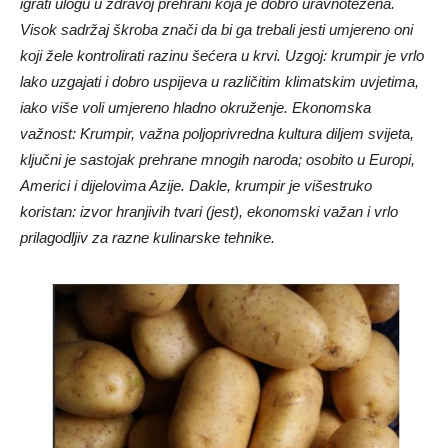
igrati ulogu u zdravoj prehrani koja je dobro uravnotežena.
Visok sadržaj škroba znači da bi ga trebali jesti umjereno oni
koji žele kontrolirati razinu šećera u krvi. Uzgoj: krumpir je vrlo
lako uzgajati i dobro uspijeva u različitim klimatskim uvjetima,
iako više voli umjereno hladno okruženje. Ekonomska
važnost: Krumpir, važna poljoprivredna kultura diljem svijeta,
ključni je sastojak prehrane mnogih naroda; osobito u Europi,
Americi i dijelovima Azije. Dakle, krumpir je višestruko
koristan: izvor hranjivih tvari (jest), ekonomski važan i vrlo
prilagodljiv za razne kulinarske tehnike.