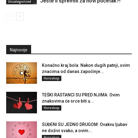
Jeste li spremni za novi početak?!
Uncategorized
Najnovije
Konačno kraj bola: Nakon dugih patnji, ovim
znacima od danas započinje...
Horoskop
TEŠKI RASTANCI SU PRED NJIMA: Ovim
znakovima će srce biti u...
Horoskop
SUĐENI SU JEDNO DRUGOM: Ovakvu ljubav
ne doživi svako, a ovim...
Horoskop