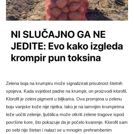
Zelena boja na krumpiru može signalizirati prisutnost štetnih
spojeva. Kada svjetlost padne na krumpir, on proizvodi klorofil.
Klorofil je zeleni pigment u biljkama. Ova promjena u zelenu
boju vanjske kože nije rijetka. Iako je na tamnijim krumpirima
teže uočiti zelenje, ljuštilica može otkriti zelene tragove ispod
površine kore, što pokazuje da je počelo kvarenje. Klorofil sam
po sebi nije štetan i nalazi se u mnogim prehrambenim