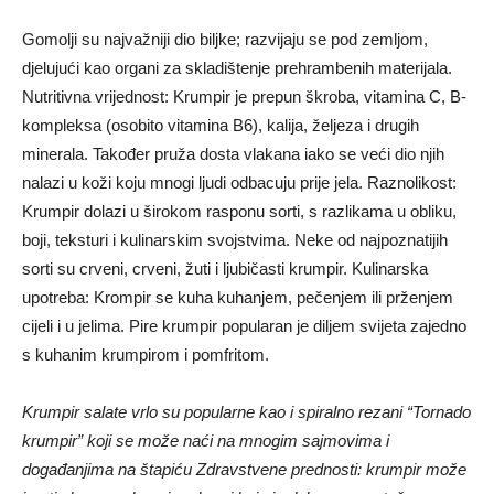
Gomolji su najvažniji dio biljke; razvijaju se pod zemljom,
djelujući kao organi za skladištenje prehrambenih materijala.
Nutritivna vrijednost: Krumpir je prepun škroba, vitamina C, B-
kompleksa (osobito vitamina B6), kalija, željeza i drugih
minerala. Također pruža dosta vlakana iako se veći dio njih
nalazi u koži koju mnogi ljudi odbacuju prije jela. Raznolikost:
Krumpir dolazi u širokom rasponu sorti, s razlikama u obliku,
boji, teksturi i kulinarskim svojstvima. Neke od najpoznatijih
sorti su crveni, crveni, žuti i ljubičasti krumpir. Kulinarska
upotreba: Krompir se kuha kuhanjem, pečenjem ili prženjem
cijeli i u jelima. Pire krumpir popularan je diljem svijeta zajedno
s kuhanim krumpirom i pomfritom.
Krumpir salate vrlo su popularne kao i spiralno rezani “Tornado
krumpir” koji se može naći na mnogim sajmovima i
događanjima na štapiću Zdravstvene prednosti: krumpir može