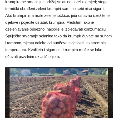
krumpira ne smanjuju sadržaj solanina u velikoj mjeri; stoga
termički obrađeni zeleni krumpiri sami po sebi nisu sigurni.
Ako krumpir ima male zelene točkice, jednostavno izrežite te
dijelove i pojedite ostatak krumpira. Međutim, ako je
ozelenjavanje opsežno, najbolje je izbjegavati konzumaciju.
Spriječite stvaranje solanina tako da krumpir čuvate na suhom
i tamnom mjestu daleko od sunčeve svjetlosti i ekstremnih
temperatura. Kvaliteta i sigurnost krumpira može se lako
očuvati pravilnim skladištenjem.