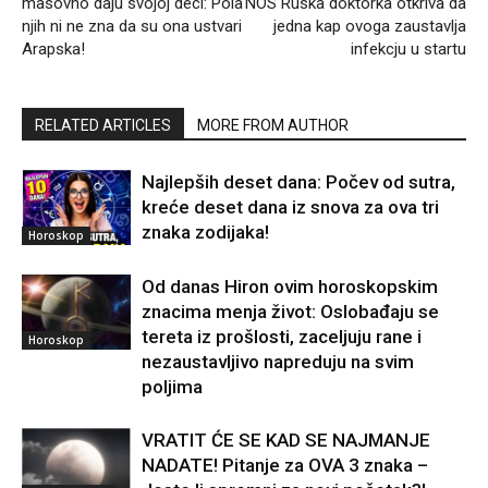
masovno daju svojoj deci: Pola
NOS Ruska doktorka otkriva da
njih ni ne zna da su ona ustvari
jedna kap ovoga zaustavlja
Arapska!
infekcju u startu
RELATED ARTICLES
MORE FROM AUTHOR
Najlepših deset dana: Počev od sutra,
kreće deset dana iz snova za ova tri
znaka zodijaka!
Horoskop
Od danas Hiron ovim horoskopskim
znacima menja život: Oslobađaju se
tereta iz prošlosti, zaceljuju rane i
Horoskop
nezaustavljivo napreduju na svim
poljima
VRATIT ĆE SE KAD SE NAJMANJE
NADATE! Pitanje za OVA 3 znaka –