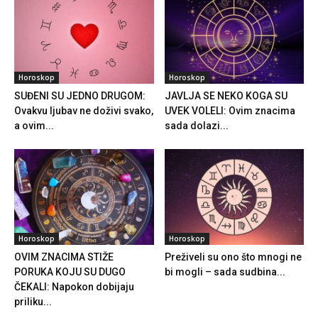
Horoskop
Horoskop
SUĐENI SU JEDNO DRUGOM:
JAVLJA SE NEKO KOGA SU
Ovakvu ljubav ne doživi svako,
UVEK VOLELI: Ovim znacima
a ovim...
sada dolazi...
Horoskop
Horoskop
OVIM ZNACIMA STIŽE
Preživeli su ono što mnogi ne
PORUKA KOJU SU DUGO
bi mogli – sada sudbina...
ČEKALI: Napokon dobijaju
priliku...