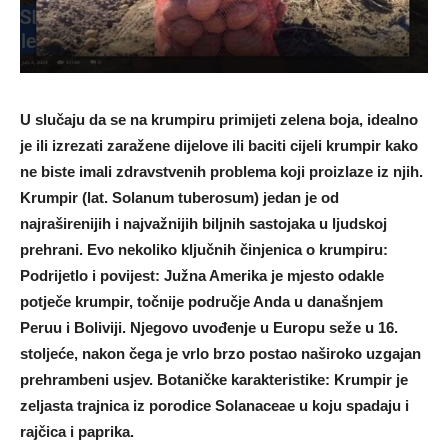
U slučaju da se na krumpiru primijeti zelena boja, idealno
je ili izrezati zaražene dijelove ili baciti cijeli krumpir kako
ne biste imali zdravstvenih problema koji proizlaze iz njih.
Krumpir (lat. Solanum tuberosum) jedan je od
najraširenijih i najvažnijih biljnih sastojaka u ljudskoj
prehrani. Evo nekoliko ključnih činjenica o krumpiru:
Podrijetlo i povijest: Južna Amerika je mjesto odakle
potječe krumpir, točnije područje Anda u današnjem
Peruu i Boliviji. Njegovo uvođenje u Europu seže u 16.
stoljeće, nakon čega je vrlo brzo postao naširoko uzgajan
prehrambeni usjev. Botaničke karakteristike: Krumpir je
zeljasta trajnica iz porodice Solanaceae u koju spadaju i
rajčica i paprika.