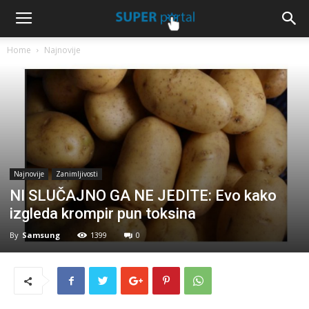
Home
Najnovije
Najnovije
Zanimljivosti
NI SLUČAJNO GA NE JEDITE: Evo kako
izgleda krompir pun toksina
By
Samsung
1399
0