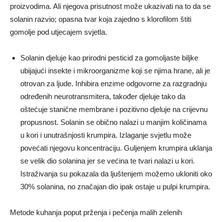
proizvodima. Ali njegova prisutnost može ukazivati ​​na to da se
solanin razvio; opasna tvar koja zajedno s klorofilom štiti
gomolje pod utjecajem svjetla.
Solanin djeluje kao prirodni pesticid za gomoljaste biljke
ubijajući insekte i mikroorganizme koji se njima hrane, ali je
otrovan za ljude. Inhibira enzime odgovorne za razgradnju
određenih neurotransmitera, također djeluje tako da
oštećuje stanične membrane i pozitivno djeluje na crijevnu
propusnost. Solanin se obično nalazi u manjim količinama
u kori i unutrašnjosti krumpira. Izlaganje svjetlu može
povećati njegovu koncentraciju. Guljenjem krumpira uklanja
se velik dio solanina jer se većina te tvari nalazi u kori.
Istraživanja su pokazala da ljuštenjem možemo ukloniti oko
30% solanina, no značajan dio ipak ostaje u pulpi krumpira.
Metode kuhanja poput prženja i pečenja malih zelenih