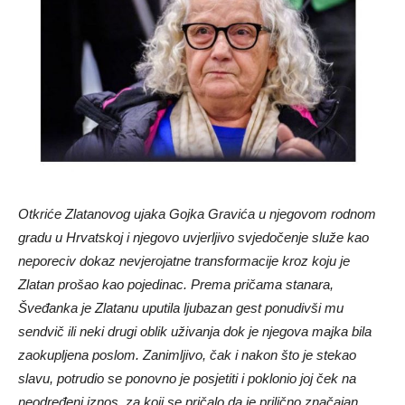
Otkriće Zlatanovog ujaka Gojka Gravića u njegovom rodnom
gradu u Hrvatskoj i njegovo uvjerljivo svjedočenje služe kao
neporeciv dokaz nevjerojatne transformacije kroz koju je
Zlatan prošao kao pojedinac. Prema pričama stanara,
Šveđanka je Zlatanu uputila ljubazan gest ponudivši mu
sendvič ili neki drugi oblik uživanja dok je njegova majka bila
zaokupljena poslom. Zanimljivo, čak i nakon što je stekao
slavu, potrudio se ponovno je posjetiti i poklonio joj ček na
neodređeni iznos, za koji se pričalo da je prilično značajan.