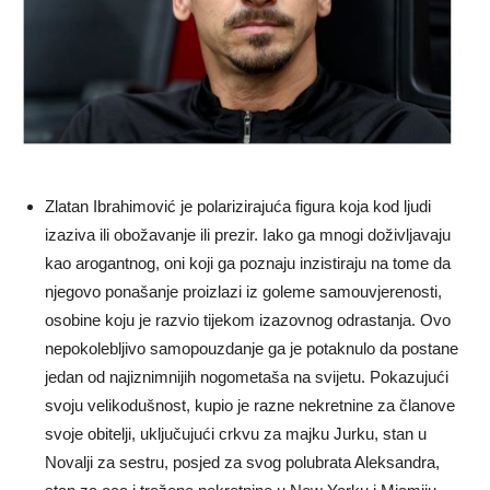
Zlatan Ibrahimović je polarizirajuća figura koja kod ljudi
izaziva ili obožavanje ili prezir. Iako ga mnogi doživljavaju
kao arogantnog, oni koji ga poznaju inzistiraju na tome da
njegovo ponašanje proizlazi iz goleme samouvjerenosti,
osobine koju je razvio tijekom izazovnog odrastanja. Ovo
nepokolebljivo samopouzdanje ga je potaknulo da postane
jedan od najiznimnijih nogometaša na svijetu. Pokazujući
svoju velikodušnost, kupio je razne nekretnine za članove
svoje obitelji, uključujući crkvu za majku Jurku, stan u
Novalji za sestru, posjed za svog polubrata Aleksandra,