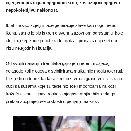
cijenjenu poziciju u njegovom srcu, zaslužujući njegovu
nepokolebljivu naklonost.
Ibrahimović, kojeg mlađe generacije slave kao nogometnu
ikonu, stalno je bio iskren o svom izazovnom odrastanju, koje
uključuje epizode poput krađe bicikla i pronalaženja sebe u
nizu neugodnih situacija.
Od svojih najranijih trenutaka gajio je inherentni osjećaj
nelagode koji njegova disciplinirana majka nije mogla tolerirati.
Posljedično tome, kada se srušio s vrha zgrade vrtića i vratio
kući sa suzama koje su tekle niz lice i modricama na koži,
tražeći utjehu i ljubav, reakcija njegove majke bila je da ga
prekori zbog njegove drskosti u penjanju na krov.