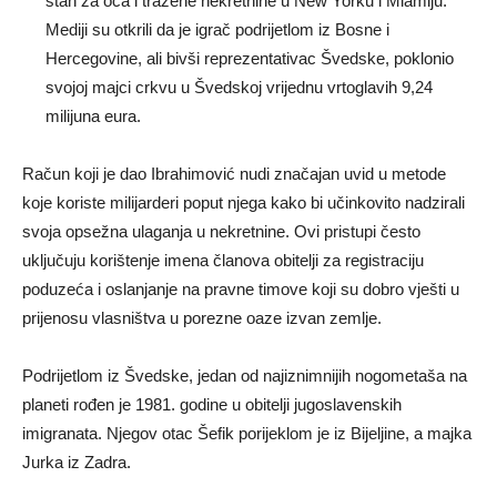
stan za oca i tražene nekretnine u New Yorku i Miamiju.
Mediji su otkrili da je igrač podrijetlom iz Bosne i
Hercegovine, ali bivši reprezentativac Švedske, poklonio
svojoj majci crkvu u Švedskoj vrijednu vrtoglavih 9,24
milijuna eura.
Račun koji je dao Ibrahimović nudi značajan uvid u metode
koje koriste milijarderi poput njega kako bi učinkovito nadzirali
svoja opsežna ulaganja u nekretnine. Ovi pristupi često
uključuju korištenje imena članova obitelji za registraciju
poduzeća i oslanjanje na pravne timove koji su dobro vješti u
prijenosu vlasništva u porezne oaze izvan zemlje.
Podrijetlom iz Švedske, jedan od najiznimnijih nogometaša na
planeti rođen je 1981. godine u obitelji jugoslavenskih
imigranata. Njegov otac Šefik porijeklom je iz Bijeljine, a majka
Jurka iz Zadra.