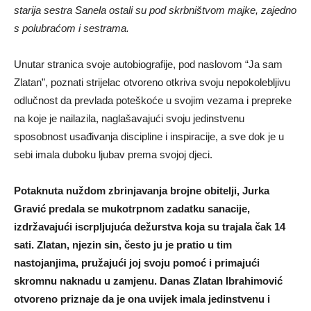
starija sestra Sanela ostali su pod skrbništvom majke, zajedno
s polubraćom i sestrama.
Unutar stranica svoje autobiografije, pod naslovom “Ja sam
Zlatan”, poznati strijelac otvoreno otkriva svoju nepokolebljivu
odlučnost da prevlada poteškoće u svojim vezama i prepreke
na koje je nailazila, naglašavajući svoju jedinstvenu
sposobnost usađivanja discipline i inspiracije, a sve dok je u
sebi imala duboku ljubav prema svojoj djeci.
Potaknuta nuždom zbrinjavanja brojne obitelji, Jurka
Gravić predala se mukotrpnom zadatku sanacije,
izdržavajući iscrpljujuća dežurstva koja su trajala čak 14
sati. Zlatan, njezin sin, često ju je pratio u tim
nastojanjima, pružajući joj svoju pomoć i primajući
skromnu naknadu u zamjenu. Danas Zlatan Ibrahimović
otvoreno priznaje da je ona uvijek imala jedinstvenu i