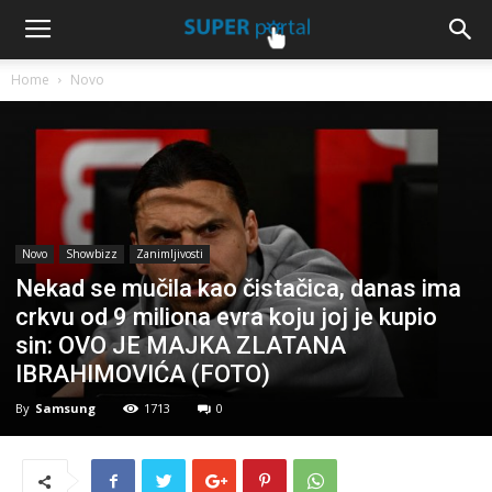
Home
Novo
Novo
Showbizz
Zanimljivosti
Nekad se mučila kao čistačica, danas ima
crkvu od 9 miliona evra koju joj je kupio
sin: OVO JE MAJKA ZLATANA
IBRAHIMOVIĆA (FOTO)
By
Samsung
1713
0