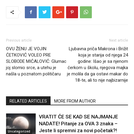
Previous article
Next article
OVU ŽENU JE VOJIN
Ljubavna priča Makrona i Brižit
ĆETKOVIĆ VOLEO PRE
koja je starija od njega 24
SLOBODE MIĆALOVIĆ: Glumac
godine: Išao je sa njenom
joj slomio srce, a utehu je
ćerkom u školu, njegova majka
našla u poznatom političaru
je molila da ga ostavi makar do
18-te, ali to nije najbizarnije
RELATED ARTICLES
MORE FROM AUTHOR
VRATIT ĆE SE KAD SE NAJMANJE
NADATE! Pitanje za OVA 3 znaka –
Jeste li spremni za novi početak?!
Uncategorized