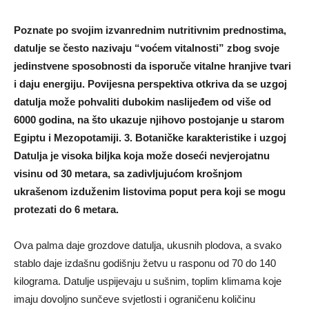
Poznate po svojim izvanrednim nutritivnim prednostima,
datulje se često nazivaju “voćem vitalnosti” zbog svoje
jedinstvene sposobnosti da isporuče vitalne hranjive tvari
i daju energiju. Povijesna perspektiva otkriva da se uzgoj
datulja može pohvaliti dubokim naslijeđem od više od
6000 godina, na što ukazuje njihovo postojanje u starom
Egiptu i Mezopotamiji. 3. Botaničke karakteristike i uzgoj
Datulja je visoka biljka koja može doseći nevjerojatnu
visinu od 30 metara, sa zadivljujućom krošnjom
ukrašenom izduženim listovima poput pera koji se mogu
protezati do 6 metara.
Ova palma daje grozdove datulja, ukusnih plodova, a svako
stablo daje izdašnu godišnju žetvu u rasponu od 70 do 140
kilograma. Datulje uspijevaju u sušnim, toplim klimama koje
imaju dovoljno sunčeve svjetlosti i ograničenu količinu