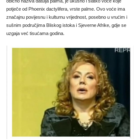
obično naziva datulja palma, je ukusno i slatko voće koje
potječe od Phoenix dactylifera, vrste palme. Ovo voće ima
značajnu povijesnu i kulturnu vrijednost, posebno u vrućim i
sušnim područjima Bliskog istoka i Sjeverne Afrike, gdje se
uzgaja već tisućama godina.