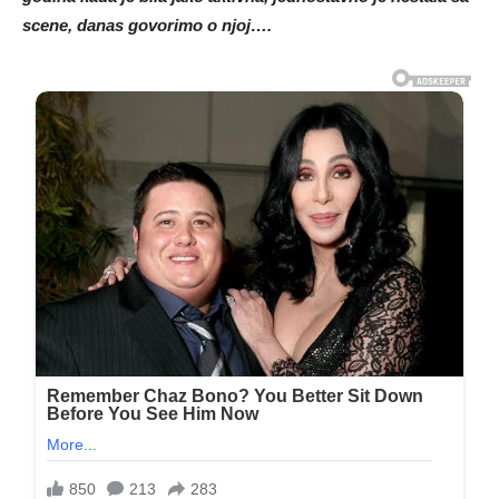
scene, danas govorimo o njoj….