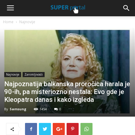
Home
Najnovije
Najnovije
Zanimljivosti
Najpoznatija balkanska proročica harala je
90-ih, pa misteriozno nestala: Evo gde je
Kleopatra danas i kako izgleda
By
Samsung
1454
0