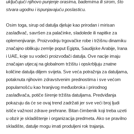
uključujući njihovo punjenje orasima, bademima ili sirom, što
stvara ugodnu i ispunjavajuću poslasticu.
Osim toga, sirup od datulja djeluje kao prirodan i mirisan
zaslađivač, savršen za palačinke, sladolede ili napitke za
oplemenjivanje. Proizvodnju trgovačke robe i tržišnu dinamiku
značajno oblikuju zemlje poput Egipta, Saudijske Arabije, Irana
i UAE, koje su vodeći proizvođači datulja. Ove nacije imaju
značajan utjecaj na globalnom tržištu i opskrbljuju znatne
količine datulja diljem svijeta. Sve veća potražnja za datuljama,
potaknuta njihovim zdravstvenim prednostima i sve većom
popularnošću kao hranjivog međuobroka i prirodnog
zaslađivača, potiče širenje tržišta datuljama. Predviđanja
pokazuju da će se ovaj trend zadržati jer sve veći broj ljudi
ističe važnost zdrave prehrane. Bitan čimbenik koji treba uzeti
u obzir je skladištenje i organizacija predmeta. Ako se pravilno
skladište, datulje mogu imati produljeni rok trajanja.