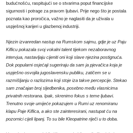
budućnošću, raspitujući se o stvarima poput financijske
sigurnosti i potrage za pravom ljubavi. Prije nego što je postala
poznata kao proročica, važno je naglasiti da je uživala u
uspješnoj karijeri u glazbenoj industriji.
Njezin izvanredan nastup na Rumskom sajmu, gdje je uz Paju
Kiflicu pokazala svoj vokalni talent tijekom nezaboravnog
intervjua, nastavljaju cijeniti oni koji slave njezina postignuća.
Dok popularni osjećaji sugeriraju da sam ja pjevačica koja je
uspješno osvojila jugoslavensku publiku, zatičem se u
razmišljanju o razlozima koji stoje iza takve percepcije. Stekao
sam značajan broj sljedbenika, posebno među vlasnicima
privatnih restorana. Ipak, skrenimo fokus s teme ljubavi.
Trenutno svoje umijeće pokazujem u Rumi uz renomiranu
klapu Paje Kiflica, a ako ste zainteresirani, nastupat ću na
pozornici cijeli lipanj. To su bile Kleopatrine riječi u to doba.