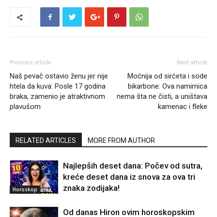
Previous article
Next article
Naš pevač ostavio ženu jer nije
Moćnija od sirćeta i sode
htela da kuva: Posle 17 godina
bikarbone: Ova namirnica
braka, zamenio je atraktivnom
nema šta ne čisti, a uništava
plavušom
kamenac i fleke
RELATED ARTICLES
MORE FROM AUTHOR
Najlepših deset dana: Počev od sutra,
kreće deset dana iz snova za ova tri
znaka zodijaka!
Horoskop
Od danas Hiron ovim horoskopskim