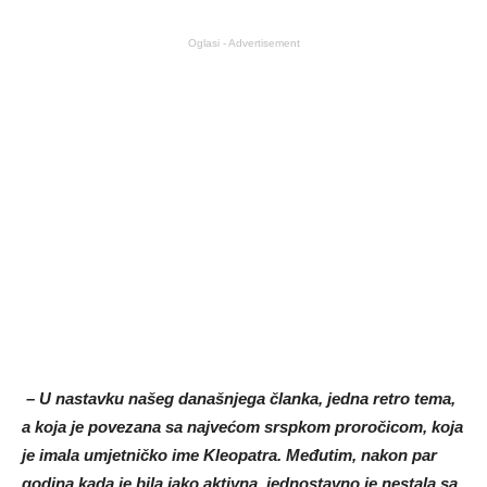
Oglasi - Advertisement
– U nastavku našeg današnjega članka, jedna retro tema,
a koja je povezana sa najvećom srspkom proročicom, koja
je imala umjetničko ime Kleopatra. Međutim, nakon par
godina kada je bila jako aktivna, jednostavno je nestala sa