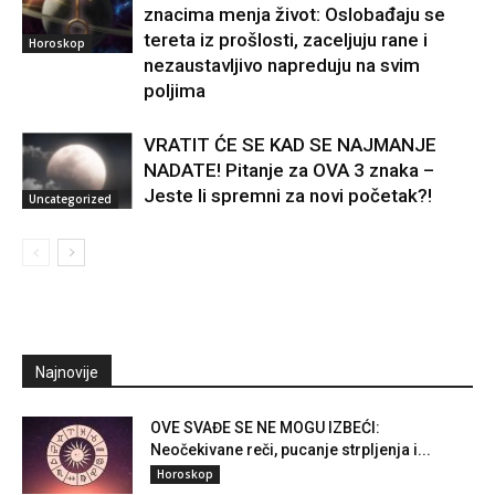
znacima menja život: Oslobađaju se
tereta iz prošlosti, zaceljuju rane i
Horoskop
nezaustavljivo napreduju na svim
poljima
VRATIT ĆE SE KAD SE NAJMANJE
NADATE! Pitanje za OVA 3 znaka –
Jeste li spremni za novi početak?!
Uncategorized
Najnovije
OVE SVAĐE SE NE MOGU IZBEĆI:
Neočekivane reči, pucanje strpljenja i...
Horoskop