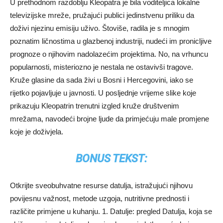
U prethodnom razdoblju Kleopatra je bila voditeljica lokalne
televizijske mreže, pružajući publici jedinstvenu priliku da
doživi njezinu emisiju uživo. Štoviše, radila je s mnogim
poznatim ličnostima u glazbenoj industriji, nudeći im pronicljive
prognoze o njihovim nadolazećim projektima. No, na vrhuncu
popularnosti, misteriozno je nestala ne ostavivši tragove.
Kruže glasine da sada živi u Bosni i Hercegovini, iako se
rijetko pojavljuje u javnosti. U posljednje vrijeme slike koje
prikazuju Kleopatrin trenutni izgled kruže društvenim
mrežama, navodeći brojne ljude da primjećuju male promjene
koje je doživjela.
BONUS TEKST:
Otkrijte sveobuhvatne resurse datulja, istražujući njihovu
povijesnu važnost, metode uzgoja, nutritivne prednosti i
različite primjene u kuhanju. 1. Datulje: pregled Datulja, koja se