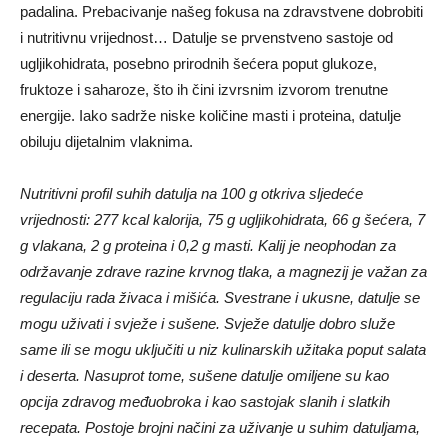
padalina. Prebacivanje našeg fokusa na zdravstvene dobrobiti
i nutritivnu vrijednost… Datulje se prvenstveno sastoje od
ugljikohidrata, posebno prirodnih šećera poput glukoze,
fruktoze i saharoze, što ih čini izvrsnim izvorom trenutne
energije. Iako sadrže niske količine masti i proteina, datulje
obiluju dijetalnim vlaknima.
Nutritivni profil suhih datulja na 100 g otkriva sljedeće
vrijednosti: 277 kcal kalorija, 75 g ugljikohidrata, 66 g šećera, 7
g vlakana, 2 g proteina i 0,2 g masti. Kalij je neophodan za
održavanje zdrave razine krvnog tlaka, a magnezij je važan za
regulaciju rada živaca i mišića. Svestrane i ukusne, datulje se
mogu uživati ​​i svježe i sušene. Svježe datulje dobro služe
same ili se mogu uključiti u niz kulinarskih užitaka poput salata
i deserta. Nasuprot tome, sušene datulje omiljene su kao
opcija zdravog međuobroka i kao sastojak slanih i slatkih
recepata. Postoje brojni načini za uživanje u suhim datuljama,