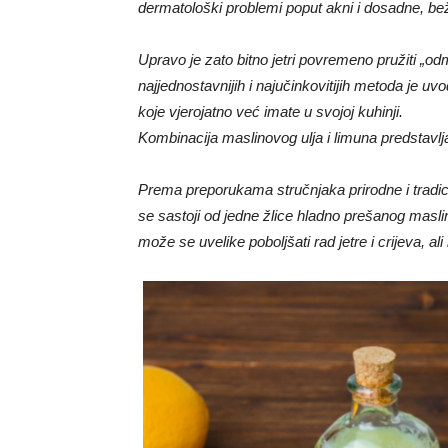
dermatološki problemi poput akni i dosadne, be
Upravo je zato bitno jetri povremeno pružiti „o
najjednostavnijih i najučinkovitijih metoda je uv
koje vjerojatno već imate u svojoj kuhinji.
Kombinacija maslinovog ulja i limuna predstavlja
Prema preporukama stručnjaka prirodne i tradi
se sastoji od jedne žlice hladno prešanog masli
može se uvelike poboljšati rad jetre i crijeva, al