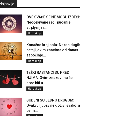
Najnovije
OVE SVAĐE SE NE MOGU IZBEĆI:
Neočekivane reči, pucanje
strpljenja i...
Horoskop
Konačno kraj bola: Nakon dugih
patnji, ovim znacima od danas
započinje...
Horoskop
TEŠKI RASTANCI SU PRED
NJIMA: Ovim znakovima će
srce biti u...
Horoskop
SUĐENI SU JEDNO DRUGOM:
Ovakvu ljubav ne doživi svako, a
ovim...