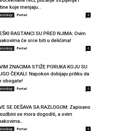
eočekivane reči, pucanje strpljenja i
stine koje menjaju...
Portal
oroskop
0
EŠKI RASTANCI SU PRED NJIMA: Ovim
nakovima će srce biti u delićima!
Portal
oroskop
0
VIM ZNACIMA STIŽE PORUKA KOJU SU
UGO ČEKALI: Napokon dobijaju priliku da
e obogate!
Portal
oroskop
0
VE SE DEŠAVA SA RAZLOGOM: Zapisano
 sudbini se mora dogoditi, a ovim
nakovima...
Portal
oroskop
0