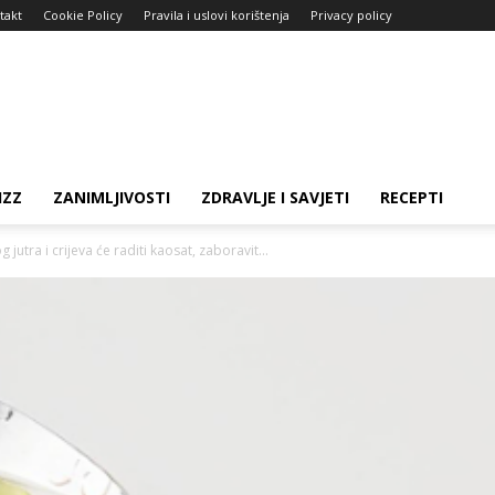
takt
Cookie Policy
Pravila i uslovi korištenja
Privacy policy
IZZ
ZANIMLJIVOSTI
ZDRAVLJE I SAVJETI
RECEPTI
g jutra i crijeva će raditi kaosat, zaboravit...