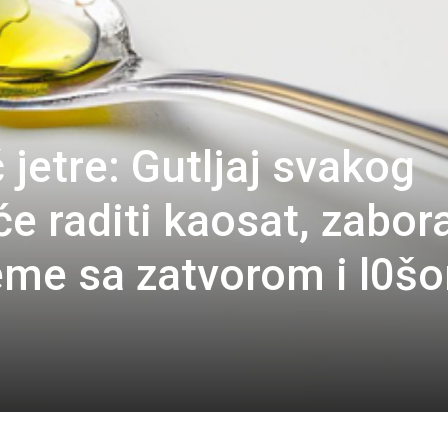
č jetre: Gutljaj svakog
 će raditi kaosat, zabor
eme sa zatvorom i l0š