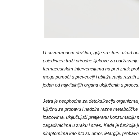
U suvremenom društvu, gdje su stres, užurbani n
pojedinaca traži prirodne lijekove za održavanje
farmaceutskim intervencijama na prvi znak probl
mogu pomoći u prevenciji i ublažavanju raznih z
jedan od najvitalnijih organa uključenih u proces
Jetra je neophodna za detoksikaciju organizma jer
ključnu za probavu i nadzire razne metaboličk
izazovima, uključujući pretjeranu konzumaciju 
zagađivačima u zraku i stres. Kada je funkcija je
simptomima kao što su umor, letargija, probavni 