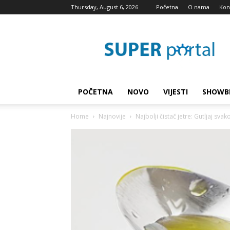
Thursday, August 6, 2026
Početna
O nama
Kon
Super
blog
POČETNA
NOVO
VIJESTI
SHOWB
Home
Najnovije
Najbolji čistač jetre: Gutljaj svako