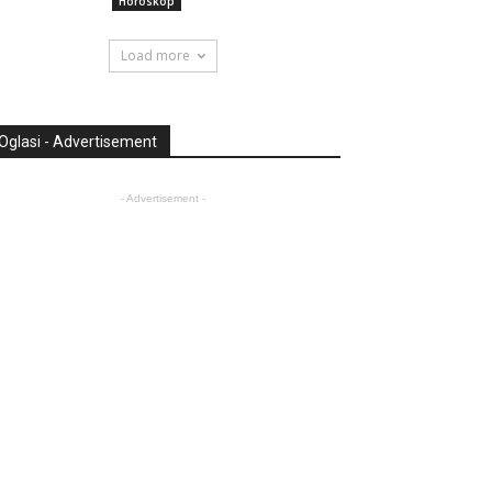
Horoskop
Load more
Oglasi - Advertisement
- Advertisement -