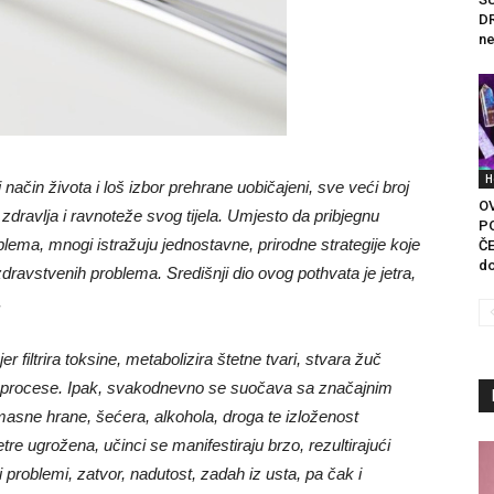
DR
ne
H
ačin života i loš izbor prehrane uobičajeni, sve veći broj
O
 zdravlja i ravnoteže svog tijela. Umjesto da pribjegnu
P
ema, mnogi istražuju jednostavne, prirodne strategije koje
ČE
do
dravstvenih problema. Središnji dio ovog pothvata je jetra,
.
 filtrira toksine, metabolizira štetne tvari, stvara žuč
e procese. Ipak, svakodnevno se suočava sa značajnim
masne hrane, šećera, alkohola, droga te izloženost
tre ugrožena, učinci se manifestiraju brzo, rezultirajući
problemi, zatvor, nadutost, zadah iz usta, pa čak i