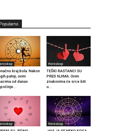
Popularno
oroskop
Horoskop
načno kraj bola: Nakon
TEŠKI RASTANCI SU
gih patnji, ovim
PRED NJIMA: Ovim
acima od danas
znakovima će srce biti
počinje...
u...
oroskop
Horoskop
UĐENI SU JEDNO
JAVLJA SE NEKO KOGA