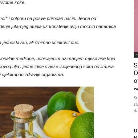
životne kože.
dmor“ i potporu na posve prirodan način. Jedna od
ođenje jutarnjeg rituala uz korištenje dviju moćnih namirnica
 jednostavan, ali iznimno učinkovit duo.
H
cionalne medicine, uobičajenim uzimanjem mješavine koja
S
novog ulja i jedne žlice svježe iscijeđenog soka od limuna
O
i i cjelokupno zdravlje organizma.
o
Po
Su
sl
da
O