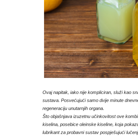
Ovaj napitak, iako nije kompliciran, služi kao s
sustava. Posvećujući samo dvije minute dnevno, 
regeneraciju unutarnjih organa.
Što objašnjava izuzetnu učinkovitost ove kombin
kiselina, posebice oleinske kiseline, koja pokaz
lubrikant za probavni sustav pospješujući lučenj