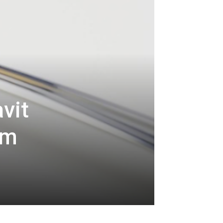
avit
om