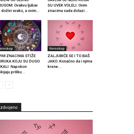
UGOM: Ovakvu ljubav
SU UVEK VOLELI: Ovim
 doživi svako, a ovim...
znacima sada dolazi...
oroskop
Horoskop
VIM ZNACIMA STIŽE
ZALJUBIĆE SE I TO BAŠ
ORUKA KOJU SU DUGO
JAKO: Konačno da i njima
KALI: Napokon
krene...
bijaju priliku...
Izdvojeno