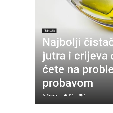
Najnovije
Najbolji čista
jutra i crijeva
ćete na probl
probavom
By
Sanela
726
0