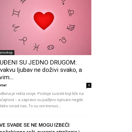
oroskop
UĐENI SU JEDNO DRUGOM:
vakvu ljubav ne doživi svako, a
vim...
rtal
0
dbina je rekla svoje. Postoje susreti koji liče na
učajnost – a zapravo su pažljivo ispisani negde
leko iznad nas. To su oni trenuci...
VE SVAĐE SE NE MOGU IZBEĆI: