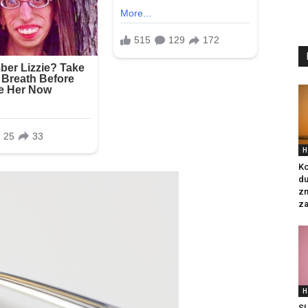
H
Ko
du
zn
za
H
S