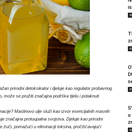
N
i
H
T
z
H
O
D
s
nažan prirodni detoksikator i djeluje kao regulator probavnog
H
može se pružiti značajna podrška tijelu i potaknuti
S
acije? Maslinovo ulje služi kao izvor esencijalnih masnih
u
uje značajna protuupalna svojstva. Djeluje kao prirodni
z
e žuči, pomažući u eliminaciji toksina, pročišćavajući
H