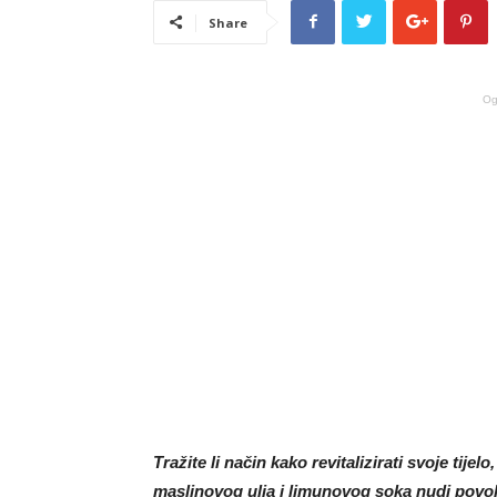
Share
Og
Tražite li način kako revitalizirati svoje tij
maslinovog ulja i limunovog soka nudi povol