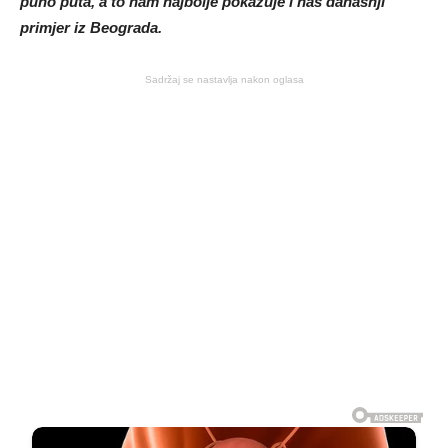
puno puta, a to nam najbolje pokazuje i naš današnji
primjer iz Beograda.
Sadržaj se nastavlja nakon oglasa