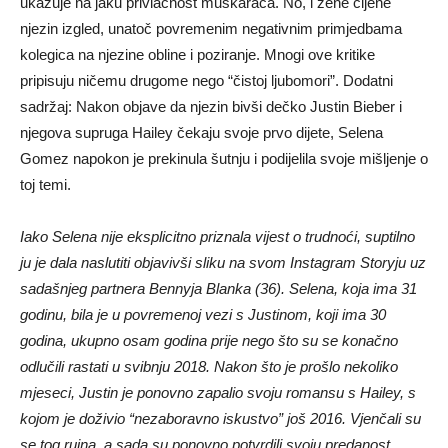
ukazuje na jaku privlačnost muškaraca. No, i žene cijene
njezin izgled, unatoč povremenim negativnim primjedbama
kolegica na njezine obline i poziranje. Mnogi ove kritike
pripisuju ničemu drugome nego “čistoj ljubomori”. Dodatni
sadržaj: Nakon objave da njezin bivši dečko Justin Bieber i
njegova supruga Hailey čekaju svoje prvo dijete, Selena
Gomez napokon je prekinula šutnju i podijelila svoje mišljenje o
toj temi.
Iako Selena nije eksplicitno priznala vijest o trudnoći, suptilno
ju je dala naslutiti objavivši sliku na svom Instagram Storyju uz
sadašnjeg partnera Bennyja Blanka (36). Selena, koja ima 31
godinu, bila je u povremenoj vezi s Justinom, koji ima 30
godina, ukupno osam godina prije nego što su se konačno
odlučili rastati u svibnju 2018. Nakon što je prošlo nekoliko
mjeseci, Justin je ponovno zapalio svoju romansu s Hailey, s
kojom je doživio “nezaboravno iskustvo” još 2016. Vjenčali su
se tog rujna, a sada su ponovno potvrdili svoju predanost