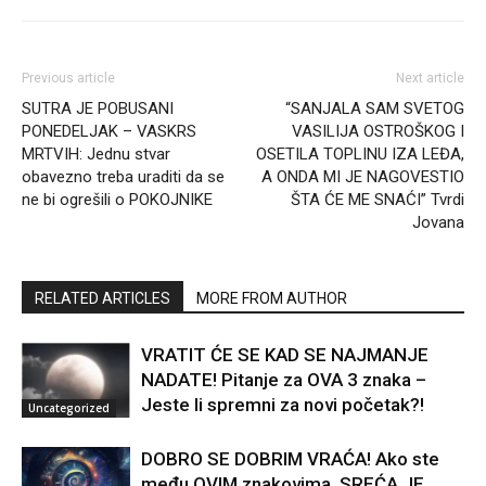
Previous article
Next article
SUTRA JE POBUSANI
“SANJALA SAM SVETOG
PONEDELJAK – VASKRS
VASILIJA OSTROŠKOG I
MRTVIH: Jednu stvar
OSETILA TOPLINU IZA LEĐA,
obavezno treba uraditi da se
A ONDA MI JE NAGOVESTIO
ne bi ogrešili o POKOJNIKE
ŠTA ĆE ME SNAĆI” Tvrdi
Jovana
RELATED ARTICLES
MORE FROM AUTHOR
VRATIT ĆE SE KAD SE NAJMANJE
NADATE! Pitanje za OVA 3 znaka –
Jeste li spremni za novi početak?!
Uncategorized
DOBRO SE DOBRIM VRAĆA! Ako ste
među OVIM znakovima, SREĆA JE