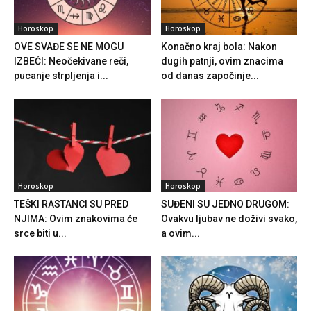
Horoskop
Horoskop
OVE SVAĐE SE NE MOGU
Konačno kraj bola: Nakon
IZBEĆI: Neočekivane reči,
dugih patnji, ovim znacima
pucanje strpljenja i...
od danas započinje...
Horoskop
Horoskop
TEŠKI RASTANCI SU PRED
SUĐENI SU JEDNO DRUGOM:
NJIMA: Ovim znakovima će
Ovakvu ljubav ne doživi svako,
srce biti u...
a ovim...