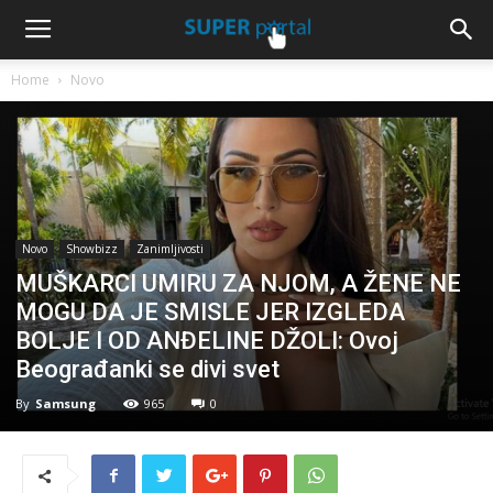
Home
Novo
Novo
Showbizz
Zanimljivosti
MUŠKARCI UMIRU ZA NJOM, A ŽENE NE
MOGU DA JE SMISLE JER IZGLEDA
BOLJE I OD ANĐELINE DŽOLI: Ovoj
Beograđanki se divi svet
By
Samsung
965
0