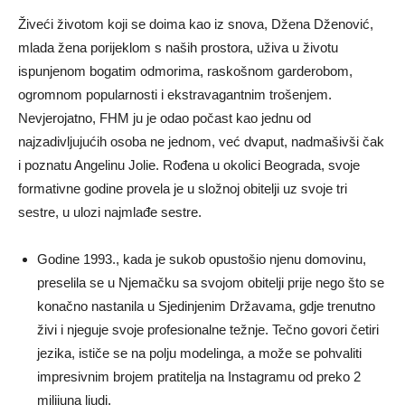
Živeći životom koji se doima kao iz snova, Džena Dženović,
mlada žena porijeklom s naših prostora, uživa u životu
ispunjenom bogatim odmorima, raskošnom garderobom,
ogromnom popularnosti i ekstravagantnim trošenjem.
Nevjerojatno, FHM ju je odao počast kao jednu od
najzadivljujućih osoba ne jednom, već dvaput, nadmašivši čak
i poznatu Angelinu Jolie. Rođena u okolici Beograda, svoje
formativne godine provela je u složnoj obitelji uz svoje tri
sestre, u ulozi najmlađe sestre.
Godine 1993., kada je sukob opustošio njenu domovinu,
preselila se u Njemačku sa svojom obitelji prije nego što se
konačno nastanila u Sjedinjenim Državama, gdje trenutno
živi i njeguje svoje profesionalne težnje. Tečno govori četiri
jezika, ističe se na polju modelinga, a može se pohvaliti
impresivnim brojem pratitelja na Instagramu od preko 2
milijuna ljudi.