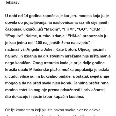
Teksasu.
U dobi od 14 godina započela je karijeru modela koja ju je
dovela do pojavljivanja na naslovnicama raznih cijenjenih
časopisa, uključujući “Maxim”, “FHM”, “GQ”, “CKM” i
“Esquire”. Naime, tursko izdanje “FHM-a” prepoznalo ju
je kao jednu od “100 najljepših žena na svijetu”,
nadmašivši Angelinu Jolie i Kate Upton. Utjecaj njezinih
najnovijih izdanja na društvenim mrežama nije ništa manje
nego kaotičan. Onog trenutka kada je prije dvije godine
krasila obalu Miločerske plaže, muška populacija je ostala
u čudu, vilice su im bukvalno padale, a ostatak svijeta nije
mogao a da ne prati svaki njen korak. Jennina preferirana
modna estetika naginje prema odvažnosti i privlačnosti,
što dokazuje i njezin izbor kupaćih kostima.
Obilje komentara koji pljušte nakon svake njezine objave