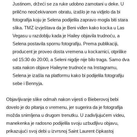
Justinom, držeći se za ruke udobno zamotani u deke. U
prilično neočekivanom obratu, izašlo je na vidjelo da bi
fotografija koju je Selena podijelila zapravo mogla biti stara
slika. TMZ izvještava da je Beni viđen kako kocka u Las
Vegasu u razdoblju kada je Hailey objavila trudnoću, a
Selena postavila spornu fotografiju. Prema publikaciji,
producent je proveo dosta vremena u kockarnici, otprilike
od 15:30 do 20:00, a Seleni nigdje nije bilo traga. Samo dva
sata nakon objave Haileyne trudnoće na Instagramu,
Selena je izašla na platformu kako bi podijelila fotografiju
sebe i Bennyja.
Objavljivanje slike odmah nakon vijesti o Bieberovoj bebi
dovelo je do pitanja o vremenu, jer sugerira da je fotografija
možda snimljena u drugom trenutku. U zadivljujućem videu,
manekenka je radosno podijelila svoju uzbudljivu objavu,
prikazujući svoj debi u izvrsnoj Saint Laurent čipkastoj