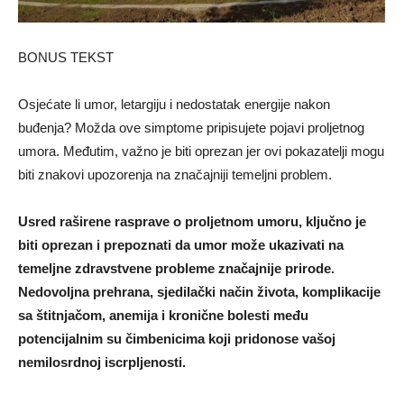
BONUS TEKST
Osjećate li umor, letargiju i nedostatak energije nakon
buđenja? Možda ove simptome pripisujete pojavi proljetnog
umora. Međutim, važno je biti oprezan jer ovi pokazatelji mogu
biti znakovi upozorenja na značajniji temeljni problem.
Usred raširene rasprave o proljetnom umoru, ključno je
biti oprezan i prepoznati da umor može ukazivati na
temeljne zdravstvene probleme značajnije prirode.
Nedovoljna prehrana, sjedilački način života, komplikacije
sa štitnjačom, anemija i kronične bolesti među
potencijalnim su čimbenicima koji pridonose vašoj
nemilosrdnoj iscrpljenosti.