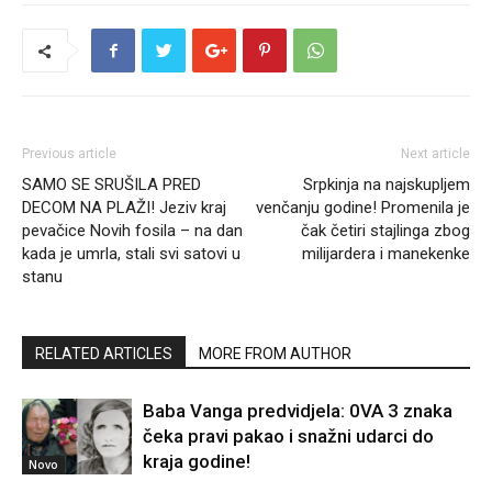
Previous article
Next article
SAMO SE SRUŠILA PRED
Srpkinja na najskupljem
DECOM NA PLAŽI! Jeziv kraj
venčanju godine! Promenila je
pevačice Novih fosila – na dan
čak četiri stajlinga zbog
kada je umrla, stali svi satovi u
milijardera i manekenke
stanu
RELATED ARTICLES
MORE FROM AUTHOR
Baba Vanga predvidjela: 0VA 3 znaka
čeka pravi pakao i snažni udarci do
kraja godine!
Novo