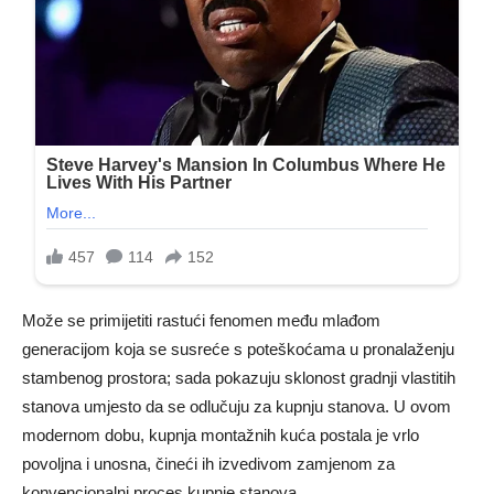
Može se primijetiti rastući fenomen među mlađom
generacijom koja se susreće s poteškoćama u pronalaženju
stambenog prostora; sada pokazuju sklonost gradnji vlastitih
stanova umjesto da se odlučuju za kupnju stanova. U ovom
modernom dobu, kupnja montažnih kuća postala je vrlo
povoljna i unosna, čineći ih izvedivom zamjenom za
konvencionalni proces kupnje stanova.