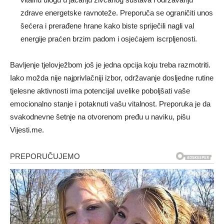
zdrave energetske ravnoteže. Preporuča se ograničiti unos
šećera i prerađene hrane kako biste spriječili nagli val
energije praćen brzim padom i osjećajem iscrpljenosti.
Bavljenje tjelovježbom još je jedna opcija koju treba razmotriti.
Iako možda nije najprivlačniji izbor, održavanje dosljedne rutine
tjelesne aktivnosti ima potencijal uvelike poboljšati vaše
emocionalno stanje i potaknuti vašu vitalnost. Preporuka je da
svakodnevne šetnje na otvorenom pređu u naviku, pišu
Vijesti.me.