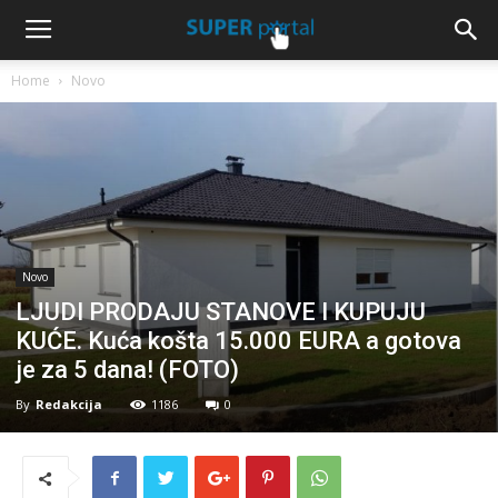
Home
Novo
Novo
LJUDI PRODAJU STANOVE I KUPUJU
KUĆE. Kuća košta 15.000 EURA a gotova
je za 5 dana! (FOTO)
By
Redakcija
1186
0