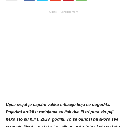
Oglasi - Advertisement
Cijeli svijet je osjetio veliku inflaciju koja se dogodila.
Pojedini artikli u radnjama su čak dva ili tri puta skuplji
neko što su bili u 2023. godini. To se odnosi na skoro sve
segmete života, pa tako i na cijene nekretnina koje su jako