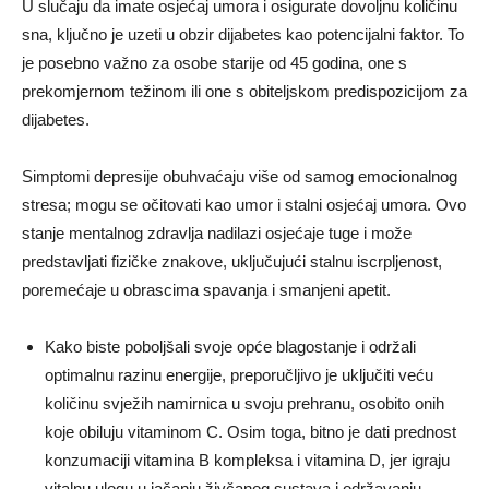
U slučaju da imate osjećaj umora i osigurate dovoljnu količinu
sna, ključno je uzeti u obzir dijabetes kao potencijalni faktor. To
je posebno važno za osobe starije od 45 godina, one s
prekomjernom težinom ili one s obiteljskom predispozicijom za
dijabetes.
Simptomi depresije obuhvaćaju više od samog emocionalnog
stresa; mogu se očitovati kao umor i stalni osjećaj umora. Ovo
stanje mentalnog zdravlja nadilazi osjećaje tuge i može
predstavljati fizičke znakove, uključujući stalnu iscrpljenost,
poremećaje u obrascima spavanja i smanjeni apetit.
Kako biste poboljšali svoje opće blagostanje i održali
optimalnu razinu energije, preporučljivo je uključiti veću
količinu svježih namirnica u svoju prehranu, osobito onih
koje obiluju vitaminom C. Osim toga, bitno je dati prednost
konzumaciji vitamina B kompleksa i vitamina D, jer igraju
vitalnu ulogu u jačanju živčanog sustava i održavanju