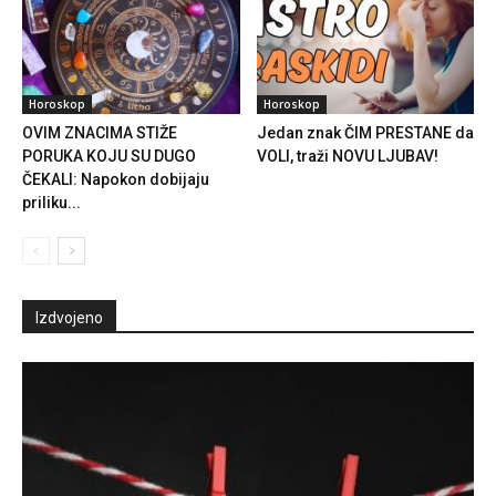
Horoskop
Horoskop
OVIM ZNACIMA STIŽE
Jedan znak ČIM PRESTANE da
PORUKA KOJU SU DUGO
VOLI, traži NOVU LJUBAV!
ČEKALI: Napokon dobijaju
priliku...
Izdvojeno