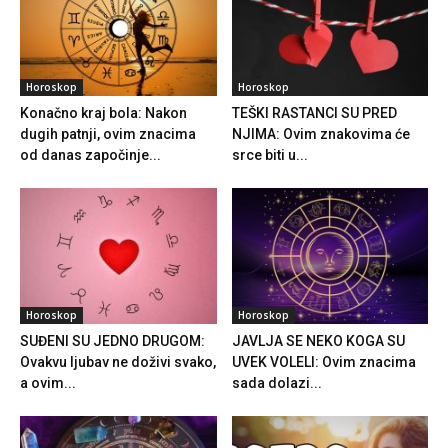
Horoskop
Horoskop
Konačno kraj bola: Nakon
TEŠKI RASTANCI SU PRED
dugih patnji, ovim znacima
NJIMA: Ovim znakovima će
od danas započinje...
srce biti u...
Horoskop
Horoskop
SUĐENI SU JEDNO DRUGOM:
JAVLJA SE NEKO KOGA SU
Ovakvu ljubav ne doživi svako,
UVEK VOLELI: Ovim znacima
a ovim...
sada dolazi...