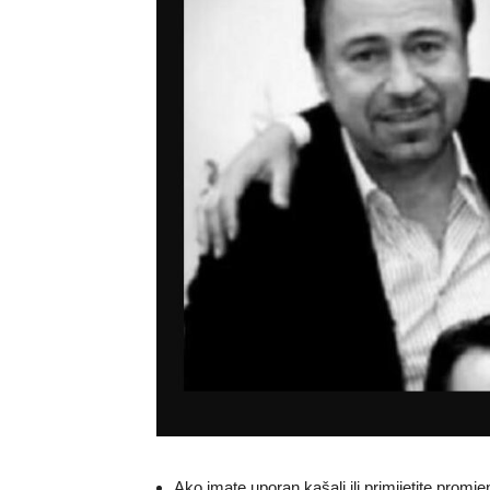
Ako imate uporan kašalj ili primijetite promje