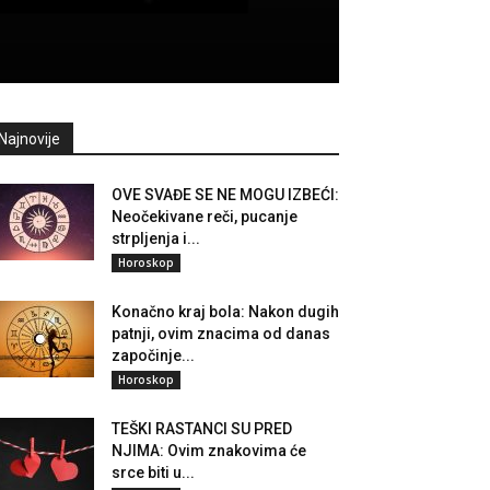
Najnovije
OVE SVAĐE SE NE MOGU IZBEĆI:
Neočekivane reči, pucanje
strpljenja i...
Horoskop
Konačno kraj bola: Nakon dugih
patnji, ovim znacima od danas
započinje...
Horoskop
TEŠKI RASTANCI SU PRED
NJIMA: Ovim znakovima će
srce biti u...