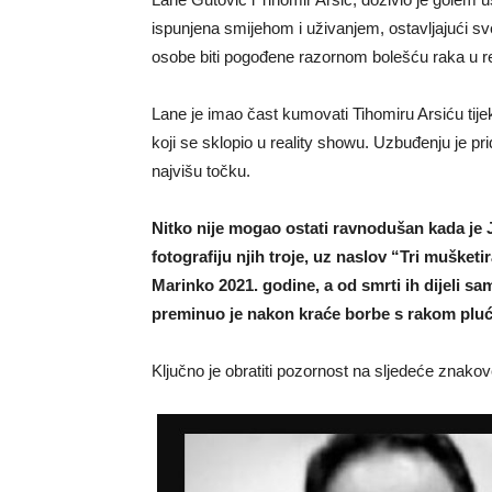
ispunjena smijehom i uživanjem, ostavljajući sve
osobe biti pogođene razornom bolešću raka u re
Lane je imao čast kumovati Tihomiru Arsiću ti
koji se sklopio u reality showu. Uzbuđenju je pr
najvišu točku.
Nitko nije mogao ostati ravnodušan kada je 
fotografiju njih troje, uz naslov “Tri mušketi
Marinko 2021. godine, a od smrti ih dijeli sa
preminuo je nakon kraće borbe s rakom pluć
Ključno je obratiti pozornost na sljedeće znakov