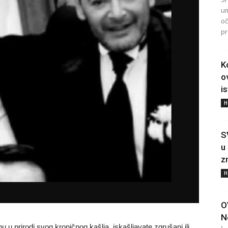
um
oč
pr
K
o
i
H
S
u
z
H
O
N
nu u prirodi svog kroničnog kašlja, iskašljavate zgrušani ili