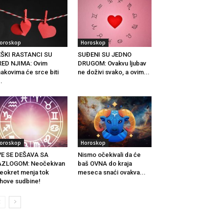
oroskop
Horoskop
EŠKI RASTANCI SU
SUĐENI SU JEDNO
ED NJIMA: Ovim
DRUGOM: Ovakvu ljubav
akovima će srce biti
ne doživi svako, a ovim...
..
oroskop
Horoskop
VE SE DEŠAVA SA
Nismo očekivali da će
AZLOGOM: Neočekivan
baš OVNA do kraja
eokret menja tok
meseca snaći ovakva...
ihove sudbine!