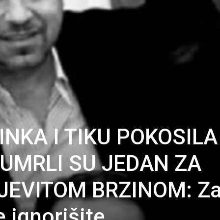
NKA I TIKU POKOSILA
 UMRLI SU JEDAN ZA
EVITOM BRZINOM: Za
ignorišite