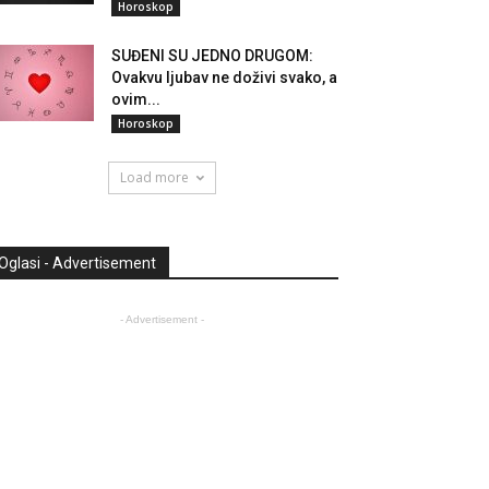
Horoskop
SUĐENI SU JEDNO DRUGOM:
Ovakvu ljubav ne doživi svako, a
ovim...
Horoskop
Load more
Oglasi - Advertisement
- Advertisement -