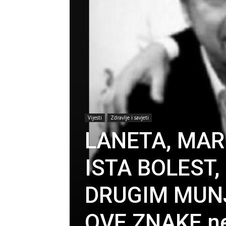
Vijesti
Zdravlje i savjeti
LANETA, MARI
ISTA BOLEST,
DRUGIM MUNJ
OVE ZNAKE ne 