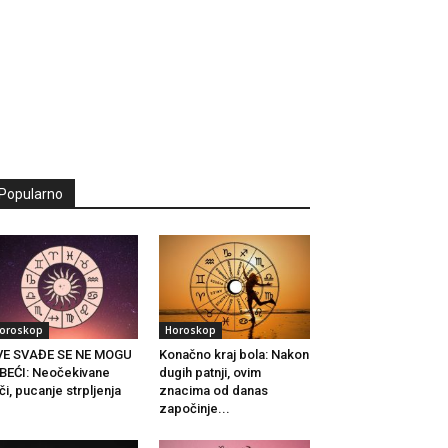
Popularno
oroskop
Horoskop
VE SVAĐE SE NE MOGU
Konačno kraj bola: Nakon
BEĆI: Neočekivane
dugih patnji, ovim
či, pucanje strpljenja
znacima od danas
.
započinje...