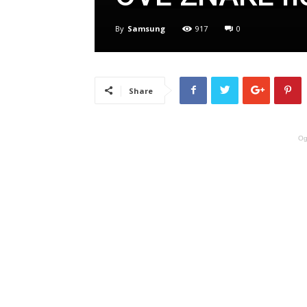
By
Samsung
917
0
Share
Og