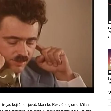
H
T
PR
zn
u.
H
S
R
pr
nj
i trojac koji čine pjevač Marinko Rokvić te glumci Milan
uspjeh u zajedničkom radu. Njihova druženja uvijek su bila