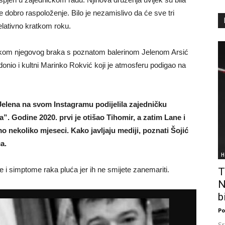
 dobro raspoloženje. Bilo je nezamislivo da će sve tri
lativno kratkom roku.
jekom njegovog braka s poznatom balerinom Jelenom Arsić
idonio i kultni Marinko Rokvić koji je atmosferu podigao na
Jelena na svom Instagramu podijelila zajedničku
ra”. Godine 2020. prvi je otišao Tihomir, a zatim Lane i
mo nekoliko mjeseci. Kako javljaju mediji, poznati Šojić
a.
H
e i simptome raka pluća jer ih ne smijete zanemariti.
T
N
bi
Po
Sr