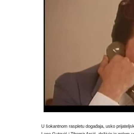
U šokantnom raspletu događaja, usko prijateljsk
Lane Gutović i Tihomir Arsić, doživio je golem 