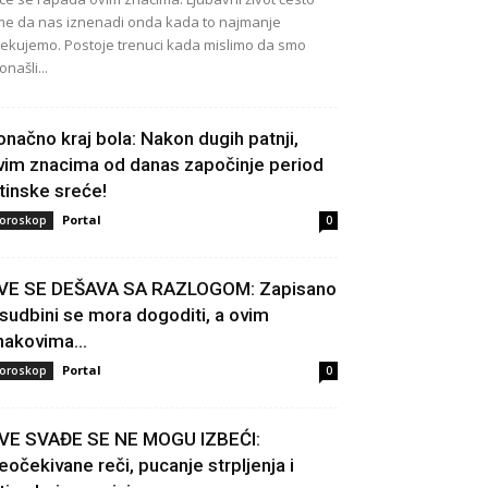
e da nas iznenadi onda kada to najmanje
ekujemo. Postoje trenuci kada mislimo da smo
onašli...
onačno kraj bola: Nakon dugih patnji,
vim znacima od danas započinje period
stinske sreće!
Portal
oroskop
0
VE SE DEŠAVA SA RAZLOGOM: Zapisano
 sudbini se mora dogoditi, a ovim
nakovima...
Portal
oroskop
0
VE SVAĐE SE NE MOGU IZBEĆI:
eočekivane reči, pucanje strpljenja i