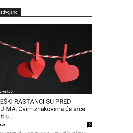
Izdvojeno
oroskop
EŠKI RASTANCI SU PRED
JIMA: Ovim znakovima će srce
ti u...
rtal
0
ce se rapada ovim znacima. Ljubavni život često