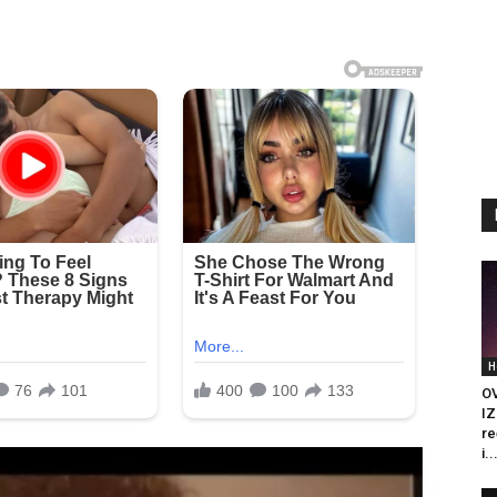
H
O
IZ
re
i..