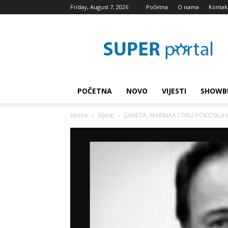
Friday, August 7, 2026
Početna
O nama
Kontak
Super
blog
POČETNA
NOVO
VIJESTI
SHOWB
Home
Vijesti
LANETA, MARINKA I TIKU POKOSILA I