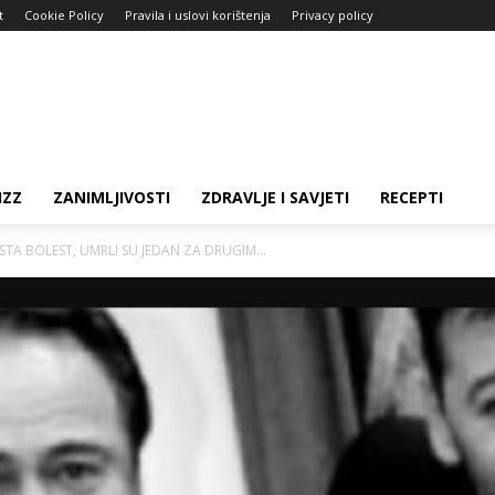
t
Cookie Policy
Pravila i uslovi korištenja
Privacy policy
IZZ
ZANIMLJIVOSTI
ZDRAVLJE I SAVJETI
RECEPTI
STA BOLEST, UMRLI SU JEDAN ZA DRUGIM...