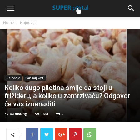
Home
Najnovije
Najnovije
Zanimljivosti
Koliko dugo piletina smije da stoji u
frižideru, a koliko u zamrzivaču? Odgovor
će vas iznenaditi
By
Samsung
1661
0