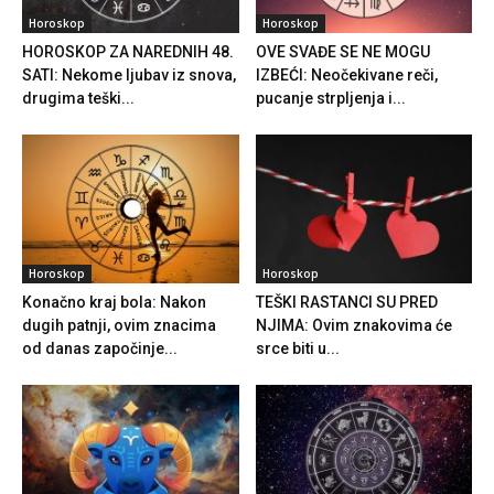
Horoskop
Horoskop
HOROSKOP ZA NAREDNIH 48.
OVE SVAĐE SE NE MOGU
SATI: Nekome ljubav iz snova,
IZBEĆI: Neočekivane reči,
drugima teški...
pucanje strpljenja i...
Horoskop
Horoskop
Konačno kraj bola: Nakon
TEŠKI RASTANCI SU PRED
dugih patnji, ovim znacima
NJIMA: Ovim znakovima će
od danas započinje...
srce biti u...