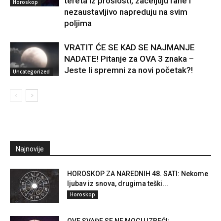
tereta iz prošlosti, zaceljuju rane i
Horoskop
nezaustavljivo napreduju na svim
poljima
VRATIT ĆE SE KAD SE NAJMANJE
NADATE! Pitanje za OVA 3 znaka –
Jeste li spremni za novi početak?!
Uncategorized
Najnovije
HOROSKOP ZA NAREDNIH 48. SATI: Nekome
ljubav iz snova, drugima teški...
Horoskop
OVE SVAĐE SE NE MOGU IZBEĆI: