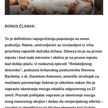
BONUS ČLANAK:
To je definitivno najugroženija populacija na ovom
području. Naime, umirovljenici su izostavljeni iz vrha
prioriteta najvećih dužnika države. Obveza im je na prvom
mjestu i kod male mirovine i obično je na prvom mjestu
kad dobiju plaću. U nedavnoj epizodi “Redateljevog
dnevnika”, podcasta britanskog poduzetnika Stevena
Bartletta, s dr. Danielom Amenom, američki stručnjak za
moždane poremećaje šokiran je otkrićem nakon što je
napravio skeniranje mozga mladića odgovornog za 27
smrti. Poznati psihijatar napravio je skeniranje mozga
ovog masovnog ubojice i došao do nevjerojatnog otkrića –
rezultat je identificirao tri ključna elementa koji ljudski