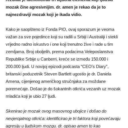
mozak čine agresivnijim. dr. amen je rekao da je to
najnezdraviji mozak koji je ikada vidio.
Kako je saopšteno iz Fonda PIO, ovaj sporazum je veoma
važan za sve pojedince koji su radili u Srbiji i Australiji i stekli
vrijedno radno iskustvo i one koji trenutno žive i rade u tim
zemljama. Broj oboljelih, prema podacima Veleposlanstva
Republike Srbije u Canberri, kreće se između 150.000 i
200.000 ljudi. U novijoj epizodi podcasta “CEO’s Diary”,
britanski poduzetnik Steven Bartlett ugostio je dr. Daniela
Amena, cijenjenog američkog stručnjaka za moždane
poremećaje. Došao je do šokantnih otkrića vezanih uz mozak
mladića koji je ubio 27 ljudi.
Skenirao je mozak ovog masovnog ubojice i došao do
nevjerojatnog otkrića: identificirao je tri faktora koji povećavaju
agresiju u ljudskom mozgu. dr. opisao amen to kao