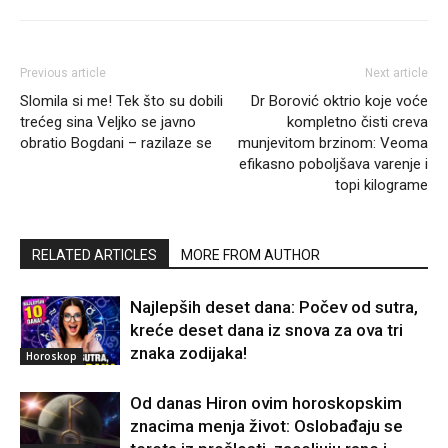
Previous article
Next article
Slomila si me! Tek što su dobili
Dr Borović oktrio koje voće
trećeg sina Veljko se javno
kompletno čisti creva
obratio Bogdani – razilaze se
munjevitom brzinom: Veoma
efikasno poboljšava varenje i
topi kilograme
RELATED ARTICLES
MORE FROM AUTHOR
Najlepših deset dana: Počev od sutra,
kreće deset dana iz snova za ova tri
znaka zodijaka!
Horoskop
Od danas Hiron ovim horoskopskim
znacima menja život: Oslobađaju se