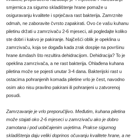
smjernica za sigurno skladištenje hrane pomaže u
osiguravanju kvalitete i sprječava rast bakterija. Zamrznite
odmah, ne zaboravite čvrsto zapakirati. Ovo će vašu kuhanu
piletinu držati u zamrzivaču 2-6 mjeseci, ali pogledajte koliko
ste dobri i kakvo je pakiranje. Najčešći oblik je opeklina u
zamrzivaču, koja se događa kada zrak dospije na površinu
hrane &mdash što rezultira dehidracijom. Dehidracija? To je
opeklina zamrzivača, a ne rast bakterija. Ohlađena kuhana
piletina može se pojesti unutar 3-4 dana. Bakterijski rast u
ostacima pohranjenih komada piletine vrlo je čest, navodno
osim ako nisu pravilno pakirani ili pohranjeni u zatvorenoj
posudi.
Zamrzavanje je vrlo preporučljivo. Međutim, kuhana piletina
može stajati oko 2-6 mjeseci u zamrzivaču ako je dobro
zamotana i pod uobičajenim uvjetima. Prakse sigurnog
skladištenja daju veliki doprinos očuvanju kvalitete hrane, a ne