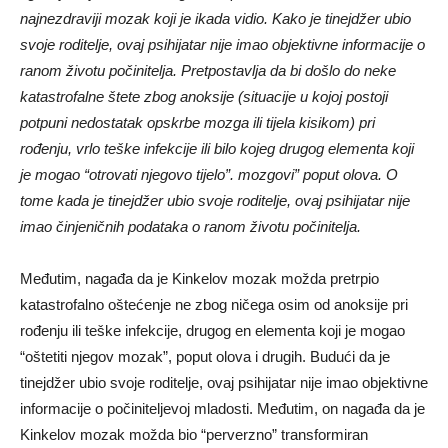
najnezdraviji mozak koji je ikada vidio. Kako je tinejdžer ubio
svoje roditelje, ovaj psihijatar nije imao objektivne informacije o
ranom životu počinitelja. Pretpostavlja da bi došlo do neke
katastrofalne štete zbog anoksije (situacije u kojoj postoji
potpuni nedostatak opskrbe mozga ili tijela kisikom) pri
rođenju, vrlo teške infekcije ili bilo kojeg drugog elementa koji
je mogao “otrovati njegovo tijelo”. mozgovi” poput olova. O
tome kada je tinejdžer ubio svoje roditelje, ovaj psihijatar nije
imao činjeničnih podataka o ranom životu počinitelja.
Međutim, nagađa da je Kinkelov mozak možda pretrpio
katastrofalno oštećenje ne zbog ničega osim od anoksije pri
rođenju ili teške infekcije, drugog en elementa koji je mogao
“oštetiti njegov mozak”, poput olova i drugih. Budući da je
tinejdžer ubio svoje roditelje, ovaj psihijatar nije imao objektivne
informacije o počiniteljevoj mladosti. Međutim, on nagađa da je
Kinkelov mozak možda bio “perverzno” transformiran