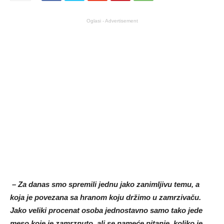
Oglasi - Advertisement
– Za danas smo spremili jednu jako zanimljivu temu, a
koja je povezana sa hranom koju držimo u zamrzivaču.
Jako veliki procenat osoba jednostavno samo tako jede
meso koje je zamrznuto, ali se nameće pitanje, koliko je