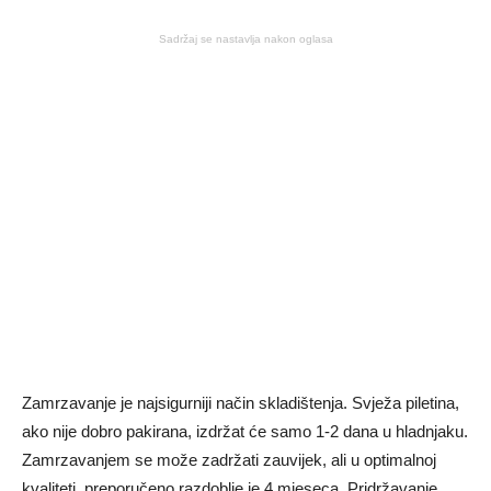
Sadržaj se nastavlja nakon oglasa
Zamrzavanje je najsigurniji način skladištenja. Svježa piletina,
ako nije dobro pakirana, izdržat će samo 1-2 dana u hladnjaku.
Zamrzavanjem se može zadržati zauvijek, ali u optimalnoj
kvaliteti, preporučeno razdoblje je 4 mjeseca. Pridržavanje