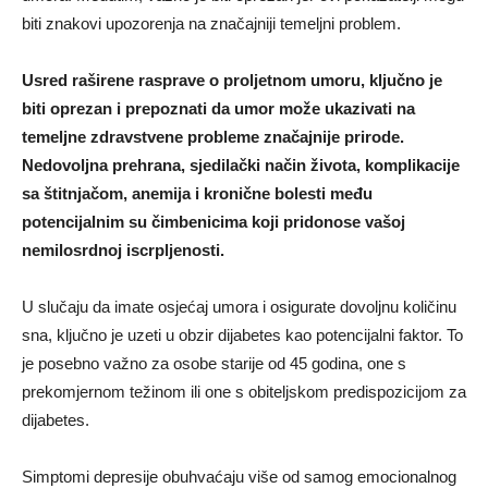
biti znakovi upozorenja na značajniji temeljni problem.
Usred raširene rasprave o proljetnom umoru, ključno je
biti oprezan i prepoznati da umor može ukazivati na
temeljne zdravstvene probleme značajnije prirode.
Nedovoljna prehrana, sjedilački način života, komplikacije
sa štitnjačom, anemija i kronične bolesti među
potencijalnim su čimbenicima koji pridonose vašoj
nemilosrdnoj iscrpljenosti.
U slučaju da imate osjećaj umora i osigurate dovoljnu količinu
sna, ključno je uzeti u obzir dijabetes kao potencijalni faktor. To
je posebno važno za osobe starije od 45 godina, one s
prekomjernom težinom ili one s obiteljskom predispozicijom za
dijabetes.
Simptomi depresije obuhvaćaju više od samog emocionalnog