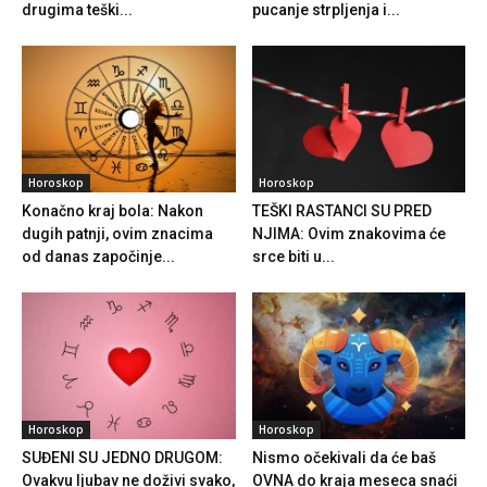
drugima teški...
pucanje strpljenja i...
Horoskop
Horoskop
Konačno kraj bola: Nakon
TEŠKI RASTANCI SU PRED
dugih patnji, ovim znacima
NJIMA: Ovim znakovima će
od danas započinje...
srce biti u...
Horoskop
Horoskop
SUĐENI SU JEDNO DRUGOM:
Nismo očekivali da će baš
Ovakvu ljubav ne doživi svako,
OVNA do kraja meseca snaći