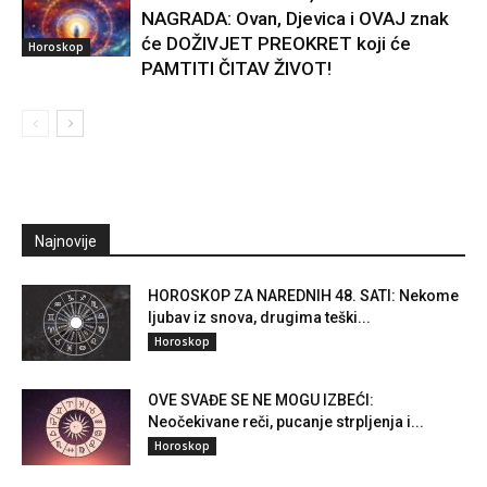
NAGRADA: Ovan, Djevica i OVAJ znak
će DOŽIVJET PREOKRET koji će
Horoskop
PAMTITI ČITAV ŽIVOT!
Najnovije
HOROSKOP ZA NAREDNIH 48. SATI: Nekome
ljubav iz snova, drugima teški...
Horoskop
OVE SVAĐE SE NE MOGU IZBEĆI:
Neočekivane reči, pucanje strpljenja i...
Horoskop