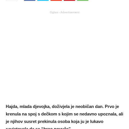
Oglasi - Advertisement
Hajda, mlada djevojka, doživjela je neobičan dan. Prvo je
krenula na spoj s dečkom s kojim se nedavno upoznala, ali
je njihov susret prekinula osoba koja ju je lukavo
savjetovala da se “brzo povuče”.