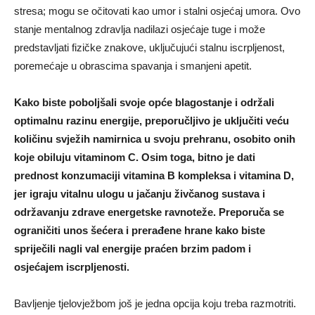
stresa; mogu se očitovati kao umor i stalni osjećaj umora. Ovo
stanje mentalnog zdravlja nadilazi osjećaje tuge i može
predstavljati fizičke znakove, uključujući stalnu iscrpljenost,
poremećaje u obrascima spavanja i smanjeni apetit.
Kako biste poboljšali svoje opće blagostanje i održali
optimalnu razinu energije, preporučljivo je uključiti veću
količinu svježih namirnica u svoju prehranu, osobito onih
koje obiluju vitaminom C. Osim toga, bitno je dati
prednost konzumaciji vitamina B kompleksa i vitamina D,
jer igraju vitalnu ulogu u jačanju živčanog sustava i
održavanju zdrave energetske ravnoteže. Preporuča se
ograničiti unos šećera i prerađene hrane kako biste
spriječili nagli val energije praćen brzim padom i
osjećajem iscrpljenosti.
Bavljenje tjelovježbom još je jedna opcija koju treba razmotriti.