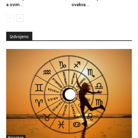
a ovim...
ovakva...
Izdvojeno
Horoskop