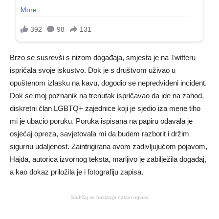
Brzo se susrevši s nizom događaja, smjesta je na Twitteru
ispričala svoje iskustvo. Dok je s društvom uživao u
opuštenom izlasku na kavu, dogodio se nepredviđeni incident.
Dok se moj poznanik na trenutak ispričavao da ide na zahod,
diskretni član LGBTQ+ zajednice koji je sjedio iza mene tiho
mi je ubacio poruku. Poruka ispisana na papiru odavala je
osjećaj opreza, savjetovala mi da budem razborit i držim
sigurnu udaljenost. Zaintrigirana ovom zadivljujućom pojavom,
Hajda, autorica izvornog teksta, marljivo je zabilježila događaj,
a kao dokaz priložila je i fotografiju zapisa.
Sadržaj se nastavlja nakon oglasa