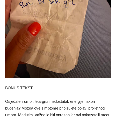
BONUS TEKST
Osjećate li umor, letargiju i nedostatak energije nakon
buđenja? Možda ove simptome pripisujete pojavi proljetnog
umora. Međutim, važno je biti oprezan jer ovi pokazatelji mogu