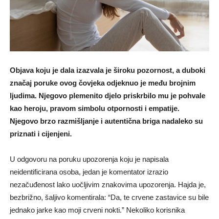
Objava koju je dala izazvala je široku pozornost, a duboki
značaj poruke ovog čovjeka odjeknuo je među brojnim
ljudima. Njegovo plemenito djelo priskrbilo mu je pohvale
kao heroju, pravom simbolu otpornosti i empatije.
Njegovo brzo razmišljanje i autentična briga nadaleko su
priznati i cijenjeni.
U odgovoru na poruku upozorenja koju je napisala
neidentificirana osoba, jedan je komentator izrazio
nezačuđenost lako uočljivim znakovima upozorenja. Hajda je,
bezbrižno, šaljivo komentirala: “Da, te crvene zastavice su bile
jednako jarke kao moji crveni nokti.” Nekoliko korisnika