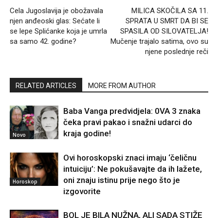
Cela Jugoslavija je obožavala
MILICA SKOČILA SA 11.
njen anđeoski glas: Sećate li
SPRATA U SMRT DA BI SE
se lepe Splićanke koja je umrla
SPASILA OD SILOVATELJA!
sa samo 42. godine?
Mučenje trajalo satima, ovo su
njene poslednje reči
RELATED ARTICLES
MORE FROM AUTHOR
Baba Vanga predvidjela: 0VA 3 znaka
čeka pravi pakao i snažni udarci do
kraja godine!
Novo
Ovi horoskopski znaci imaju ‘čeličnu
intuiciju’: Ne pokušavajte da ih lažete,
oni znaju istinu prije nego što je
Horoskop
izgovorite
BOL JE BILA NUŽNA, ALI SADA STIŽE